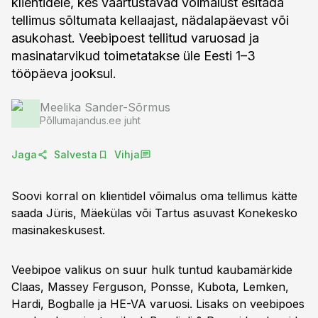
klientidele, kes väärtustavad võimalust esitada
tellimus sõltumata kellaajast, nädalapäevast või
asukohast. Veebipoest tellitud varuosad ja
masinatarvikud toimetatakse üle Eesti 1–3
tööpäeva jooksul.
Meelika Sander-Sõrmus
Põllumajandus.ee juht
Jaga
Salvesta
Vihja
Soovi korral on klientidel võimalus oma tellimus kätte
saada Jüris, Mäekülas või Tartus asuvast Konekesko
masinakeskusest.
Veebipoe valikus on suur hulk tuntud kaubamärkide
Claas, Massey Ferguson, Ponsse, Kubota, Lemken,
Hardi, Bogballe ja HE-VA varuosi. Lisaks on veebipoes