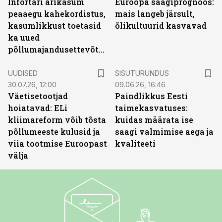
Infortari ärikasum
Euroopa saagiprognoos:
peaaegu kahekordistus,
mais langeb järsult,
kasumlikkust toetasid
õlikultuurid kasvavad
ka uued
põllumajandusettevõtted
ST
UUDISED
SISUTURUNDUS
30.07.26, 12:00
09.06.26, 16:46
Väetisetootjad
Paindlikkus Eesti
hoiatavad: ELi
taimekasvatuses:
kliimareform võib tõsta
kuidas määrata ise
põllumeeste kulusid ja
saagi valmimise aega ja
viia tootmise Euroopast
kvaliteeti
välja