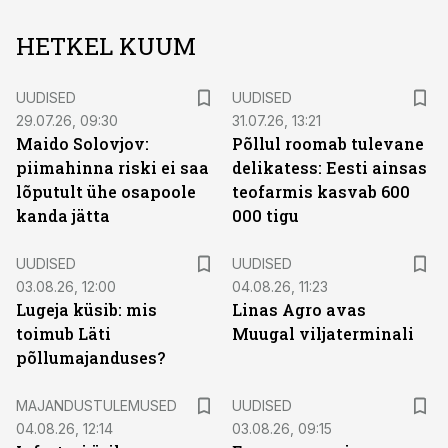
HETKEL KUUM
UUDISED
UUDISED
29.07.26, 09:30
31.07.26, 13:21
Maido Solovjov:
Põllul roomab tulevane
piimahinna riski ei saa
delikatess: Eesti ainsas
lõputult ühe osapoole
teofarmis kasvab 600
kanda jätta
000 tigu
UUDISED
UUDISED
03.08.26, 12:00
04.08.26, 11:23
Lugeja küsib: mis
Linas Agro avas
toimub Läti
Muugal viljaterminali
põllumajanduses?
MAJANDUSTULEMUSED
UUDISED
04.08.26, 12:14
03.08.26, 09:15