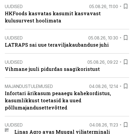
UUDISED
05.08.26, 11:00
HKFoods kasvatas kasumit kasvavast
kulusurvest hoolimata
UUDISED
05.08.26, 10:30
LATRAPS sai uue teraviljakaubanduse juhi
UUDISED
05.08.26, 09:22
Vihmane juuli pidurdas saagikoristust
MAJANDUSTULEMUSED
04.08.26, 12:14
Infortari ärikasum peaaegu kahekordistus,
kasumlikkust toetasid ka uued
põllumajandusettevõtted
UUDISED
04.08.26, 11:23
Linas Agro avas Muugal viljaterminali