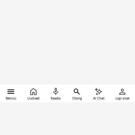
Menüü
Uudised
Raadio
Otsing
AI Chat
Logi sisse
Vana-Lõuna 39/1, 19094 Tallinn
(+372) 667 0111