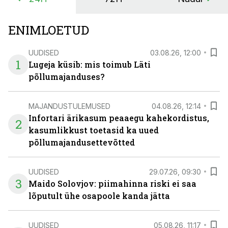
ENIMLOETUD
UUDISED
03.08.26, 12:00
1
Lugeja küsib: mis toimub Läti
põllumajanduses?
MAJANDUSTULEMUSED
04.08.26, 12:14
Infortari ärikasum peaaegu kahekordistus,
2
kasumlikkust toetasid ka uued
põllumajandusettevõtted
UUDISED
29.07.26, 09:30
3
Maido Solovjov: piimahinna riski ei saa
lõputult ühe osapoole kanda jätta
UUDISED
05.08.26, 11:17