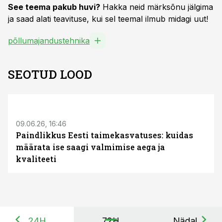
See teema pakub huvi?
Hakka neid märksõnu jälgima
ja saad alati teavituse, kui sel teemal ilmub midagi uut!
põllumajandustehnika
SEOTUD LOOD
ST
09.06.26, 16:46
Paindlikkus Eesti taimekasvatuses: kuidas
määrata ise saagi valmimise aega ja
kvaliteeti
24H
72H
Nädal