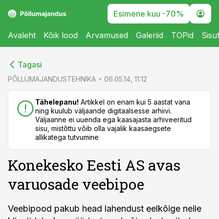
Esimene kuu -70%
Avaleht
Kõik lood
Arvamused
Galeriid
TOPid
Sisu
cebook
cebook
Tagasi
Twitter)
Twitter)
PÕLLUMAJANDUSTEHNIKA
06.05.14, 11:12
kedIn
kedIn
Tähelepanu!
Artikkel on enam kui 5 aastat vana
ning kuulub väljaande digitaalsesse arhiivi.
ail
ail
Väljaanne ei uuenda ega kaasajasta arhiveeritud
sisu, mistõttu võib olla vajalik kaasaegsete
k
k
allikatega tutvumine
Konekesko Eesti AS avas
varuosade veebipoe
Veebipood pakub head lahendust eelkõige neile