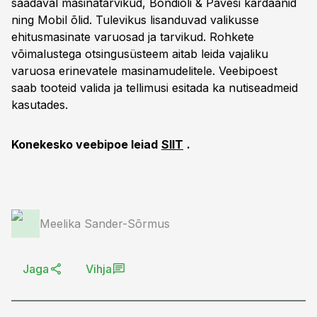
saadaval masinatarvikud, Bondioli & Pavesi kardaanid
ning Mobil õlid. Tulevikus lisanduvad valikusse
ehitusmasinate varuosad ja tarvikud. Rohkete
võimalustega otsingusüsteem aitab leida vajaliku
varuosa erinevatele masinamudelitele. Veebipoest
saab tooteid valida ja tellimusi esitada ka nutiseadmeid
kasutades.
Konekesko veebipoe leiad
SIIT
.
Meelika Sander-Sõrmus
Jaga
Vihja