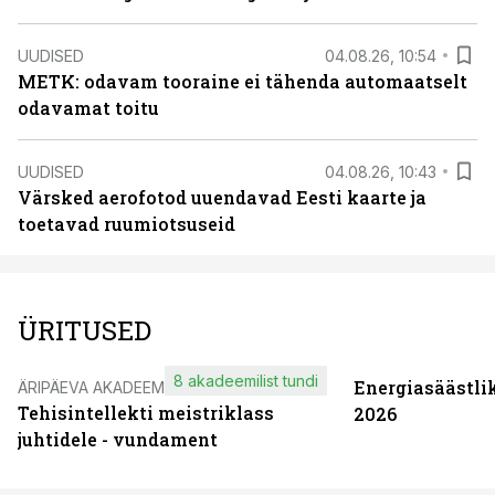
UUDISED
04.08.26, 10:54
METK: odavam tooraine ei tähenda automaatselt
odavamat toitu
UUDISED
04.08.26, 10:43
Värsked aerofotod uuendavad Eesti kaarte ja
toetavad ruumiotsuseid
ÜRITUSED
8 akadeemilist tundi
Energiasäästli
ÄRIPÄEVA AKADEEMIA
Tehisintellekti meistriklass
2026
juhtidele - vundament