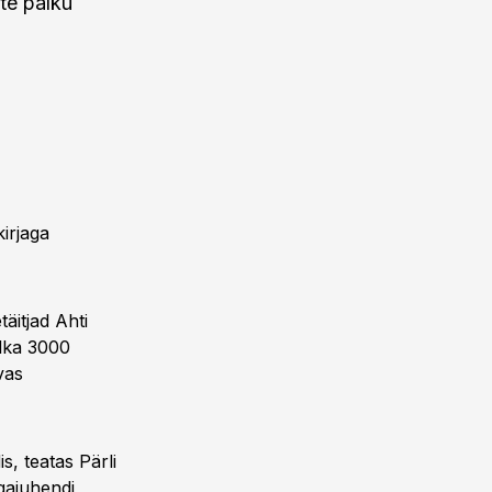
te palku
irjaga
äitjad Ahti
alka 3000
vas
s, teatas Pärli
gajuhendi