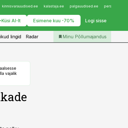
Iseteenindus
kinnisvarauudised.ee
kalastaja.ee
palgauudised.ee
personaliuudi
Telli Põllumajandus
Küsi AI-lt
Esimene kuu -70%
Logi sisse
ikud lingid
Radar
Minu Põllumajandus
taalsesse
la vajalik
lkade