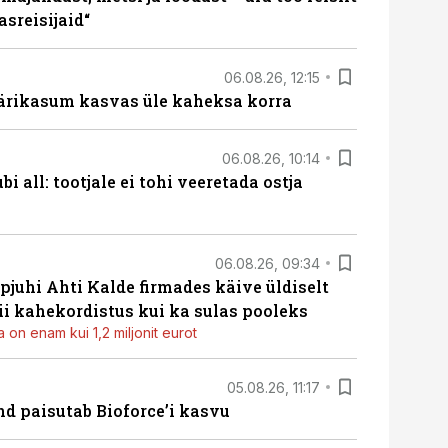
sreisijaid“
06.08.26, 12:15
ärikasum kasvas üle kaheksa korra
06.08.26, 10:14
i all: tootjale ei tohi veeretada ostja
06.08.26, 09:34
pjuhi Ahti Kalde firmades käive üldiselt
i kahekordistus kui ka sulas pooleks
 on enam kui 1,2 miljonit eurot
05.08.26, 11:17
d paisutab Bioforce’i kasvu