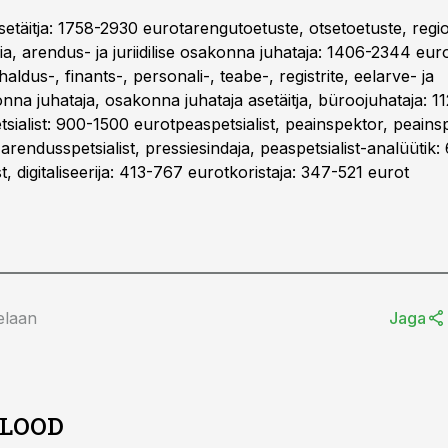
setäitja: 1758-2930 eurotarengutoetuste, otsetoetuste, regi
a, arendus- ja juriidilise osakonna juhataja: 1406-2344 eurot
 haldus-, finants-, personali-, teabe-, registrite, eelarve- ja
nna juhataja, osakonna juhataja asetäitja, büroojuhataja: 1
tsialist: 900-1500 eurotpeaspetsialist, peainspektor, peains
arendusspetsialist, pressiesindaja, peaspetsialist-analüütik
st, digitaliseerija: 413-767 eurotkoristaja: 347-521 eurot
elaan
Jaga
 LOOD