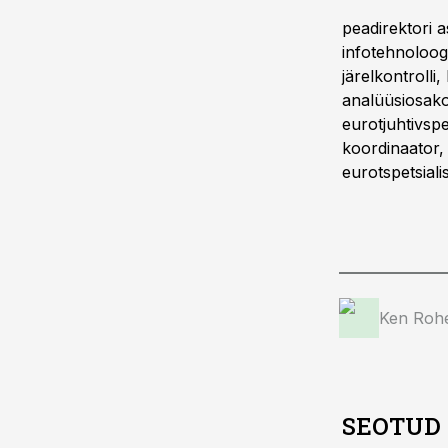
peadirektori a
infotehnoloogi
järelkontrolli,
analüüsiosako
eurotjuhtivspe
koordinaator, 
eurotspetsiali
Ken Roh
SEOTUD