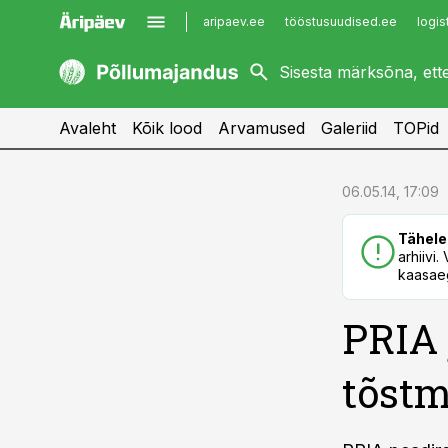
aripaev.ee
tööstusuudised.ee
logis
kaubandus.ee
imelineajalugu.ee
kinnisvarauudised.ee
imelineteadus.ee
Avaleht
Kõik lood
Arvamused
Galeriid
TOPid
cebook
cebook
06.05.14, 17:09
Twitter)
Twitter)
Tähele
kedIn
kedIn
arhiivi
kaasaeg
ail
ail
PRIA 
k
k
tõstm