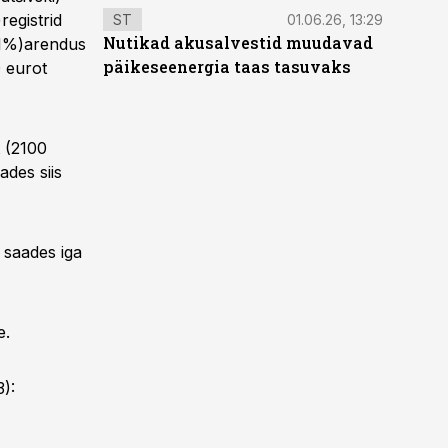
egistrid
ST
01.06.26, 13:29
Nutikad akusalvestid muudavad
8,1%)arendus
päikeseenergia taas tasuvaks
 eurot
t (2100
ades siis
 saades iga
e.
3):