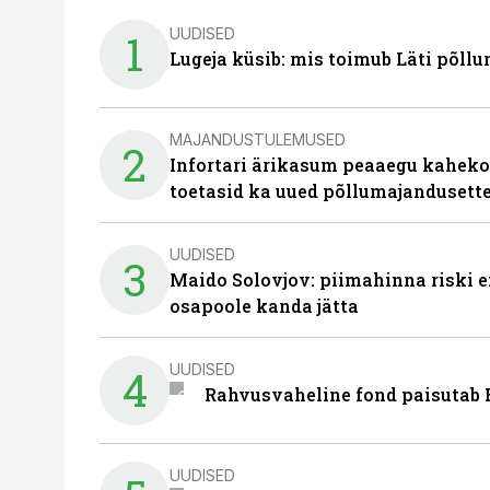
UUDISED
1
Lugeja küsib: mis toimub Läti põll
MAJANDUSTULEMUSED
2
Infortari ärikasum peaaegu kaheko
toetasid ka uued põllumajandusett
UUDISED
3
Maido Solovjov: piimahinna riski ei
osapoole kanda jätta
UUDISED
4
Rahvusvaheline fond paisutab B
UUDISED