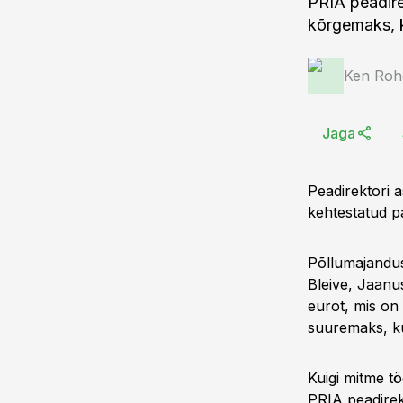
PRIA peadire
kõrgemaks, k
Ken Roh
Jaga
Peadirektori 
kehtestatud p
Põllumajanduse
Bleive, Jaanu
eurot, mis on
suuremaks, ku
Kuigi mitme tö
PRIA peadirek