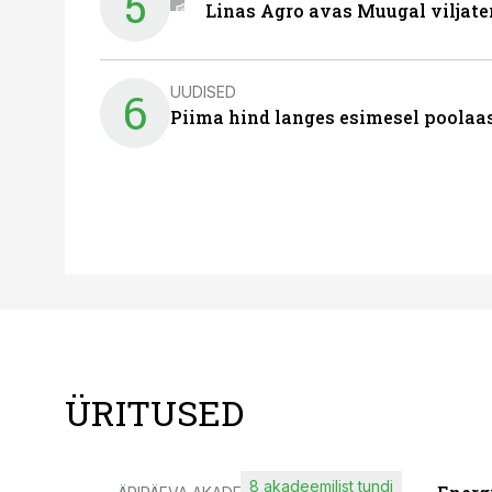
5
Linas Agro avas Muugal viljate
UUDISED
6
Piima hind langes esimesel poolaast
ÜRITUSED
8 akadeemilist tundi