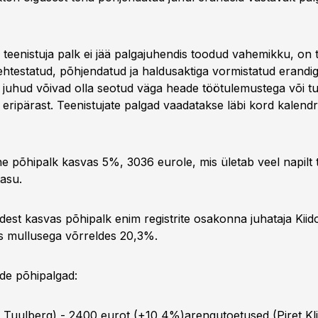
 teenistuja palk ei jää palgajuhendis toodud vahemikku, on 
ehtestatud, põhjendatud ja haldusaktiga vormistatud erandiga
ed juhud võivad olla seotud väga heade töötulemustega või t
eripärast. Teenistujate palgad vaadatakse läbi kord kalendri
ne põhipalk kasvas 5%, 3036 eurole, mis ületab veel napilt
tasu.
est kasvas põhipalk enim registrite osakonna juhataja Kiido 
s mullusega võrreldes 20,3%.
de põhipalgad:
 Tuulberg) - 2400 eurot (+10,4%)arengutoetused (Piret Klju