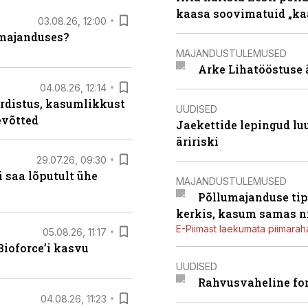
kaasa soovimatuid „kaa
03.08.26, 12:00
umajanduses?
MAJANDUSTULEMUSED
Arke Lihatööstuse 
04.08.26, 12:14
rdistus, kasumlikkust
UUDISED
evõtted
Jaekettide lepingud luub
äririski
29.07.26, 09:30
 saa lõputult ühe
MAJANDUSTULEMUSED
Põllumajanduse tip
kerkis, kasum samas ni
E-Piimast laekumata piimaraha
05.08.26, 11:17
ioforce’i kasvu
UUDISED
Rahvusvaheline fon
04.08.26, 11:23