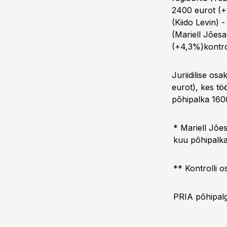
2400 eurot (+
(Kiido Levin) 
(Mariell Jões
(+4,3%)kontrol
Juriidilise os
eurot), kes tö
põhipalka 160
* Mariell Jõe
kuu põhipalka
** Kontrolli o
PRIA põhipalga