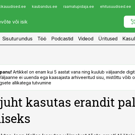
tikauudised.ee
kaubandus.ee
raamatupidaja.ee
ehitusuudised.ee
Infopank
Radar
Sisuturundus
Töö
Podcastid
Videod
Üritused
Kasul
panu!
Artikkel on enam kui 5 aastat vana ning kuulub väljaande digi
. Väljaanne ei uuenda ega kaasajasta arhiveeritud sisu, mistõttu võib ol
sete allikatega tutvumine
juht kasutas erandit pa
iseks