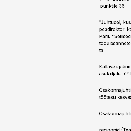
punktile 36.
"Juhtudel, kus
peadirektori k
Pärli. "Sellis
tööülesannete 
ta.
Kallase igakui
asetäitjate töö
Osakonnajuhtid
töötasu kasva
Osakonnajuhti
regioonid (Tea