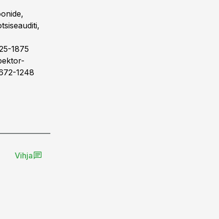
oonide,
siseauditi,
125-1875
pektor-
: 672-1248
Vihja