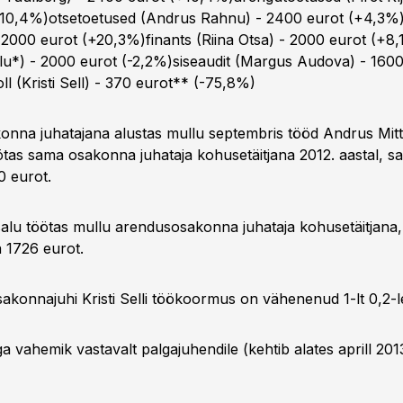
10,4%)otsetoetused (Andrus Rahnu) - 2400 eurot (+4,3%)r
- 2000 eurot (+20,3%)finants (Riina Otsa) - 2000 eurot (+
alu*) - 2000 eurot (-2,2%)siseaudit (Margus Audova) - 1600
l (Kristi Sell) - 370 eurot** (-75,8%)
akonna juhatajana alustas mullu septembris tööd Andrus Mit
ötas sama osakonna juhataja kohusetäitjana 2012. aastal, sa
0 eurot.
salu töötas mullu arendusosakonna juhataja kohusetäitjana,
 1726 eurot.
sakonnajuhi Kristi Selli töökoormus on vähenenud 1-lt 0,2-l
 vahemik vastavalt palgajuhendile (kehtib alates aprill 201