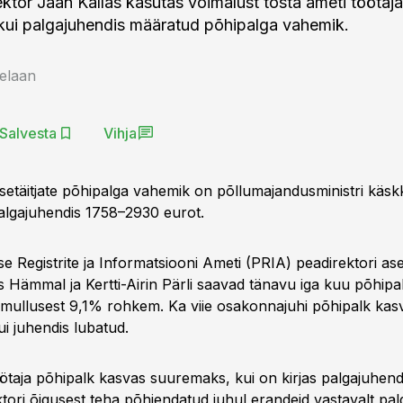
ktor Jaan Kallas kasutas võimalust tõsta ameti töötaja
ui palgajuhendis määratud põhipalga vahemik.
elaan
Salvesta
Vihja
asetäitjate põhipalga vahemik on põllumajandusministri käskk
algajuhendis 1758–2930 eurot.
 Registrite ja Informatsiooni Ameti (PRIA) peadirektori aset
s Hämmal ja Kertti-Airin Pärli saavad tänavu iga kuu põhip
 mullusest 9,1% rohkem. Ka viie osakonnajuhi põhipalk kas
i juhendis lubatud.
ötaja põhipalk kasvas suuremaks, kui on kirjas palgajuhendi
tori õigusest teha põhjendatud juhul erandeid vastavalt pal