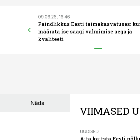
09.06.26, 16:46
Paindlikkus Eesti taimekasvatuses: ku
määrata ise saagi valmimise aega ja
kvaliteeti
Nädal
VIIMASED U
UUDISED
Aita kaitsta Eesti põllu