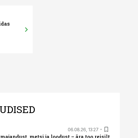
idas
UDISED
06.08.26, 13:27
majandust, metsi ja loodust – ära too reisilt