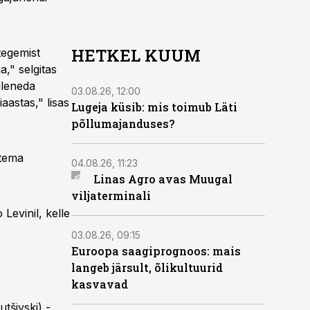
HETKEL KUUM
tegemist
," selgitas
uleneda
03.08.26, 12:00
aastas," lisas
Lugeja küsib: mis toimub Läti
põllumajanduses?
 tema
04.08.26, 11:23
Linas Agro avas Muugal
viljaterminali
Levinil, kelle
03.08.26, 09:15
Euroopa saagiprognoos: mais
langeb järsult, õlikultuurid
kasvavad
tšivski) -