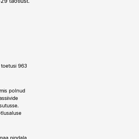
29 taotlust.
 toetusi 963
, mis polnud
ssiivide
sutusse.
otlusaluse
maa pindala