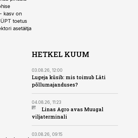
õhise
 - kasv on
et ÜPT toetus
tori asetäitja
HETKEL KUUM
03.08.26, 12:00
Lugeja küsib: mis toimub Läti
põllumajanduses?
04.08.26, 11:23
Linas Agro avas Muugal
viljaterminali
03.08.26, 09:15