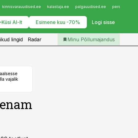
Iseteenindus
kinnisvarauudised.ee
kalastaja.ee
palgauudised.ee
personaliuudi
Telli Põllumajandus
Küsi AI-lt
Esimene kuu -70%
Logi sisse
ikud lingid
Radar
Minu Põllumajandus
taalsesse
la vajalik
t enam