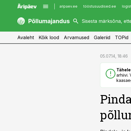
aripaev.ee
tööstusuudised.ee
logis
kaubandus.ee
imelineajalugu.ee
kinnisvarauudised.ee
imelineteadus.ee
Avaleht
Kõik lood
Arvamused
Galeriid
TOPid
cebook
cebook
05.07.14, 18:46
Twitter)
Twitter)
Tähele
kedIn
kedIn
arhiivi
kaasaeg
ail
ail
Pinda
k
k
põll