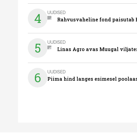
UUDISED
4
Rahvusvaheline fond paisutab B
UUDISED
5
Linas Agro avas Muugal viljate
UUDISED
6
Piima hind langes esimesel poolaast