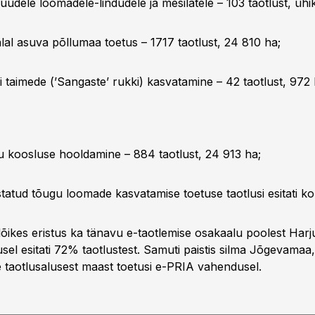
dele loomadele-lindudele ja mesilatele – 103 taotlust, ühi
al asuva põllumaa toetus – 1717 taotlust, 24 810 ha;
i taimede (’Sangaste’ rukki) kasvatamine – 42 taotlust, 972 
u koosluse hooldamine – 884 taotlust, 24 913 ha;
ustatud tõugu loomade kasvatamise toetuse taotlusi esitati k
ikes eristus ka tänavu e-taotlemise osakaalu poolest Har
l esitati 72% taotlustest. Samuti paistis silma Jõgevamaa, 
e taotlusalusest maast toetusi e-PRIA vahendusel.