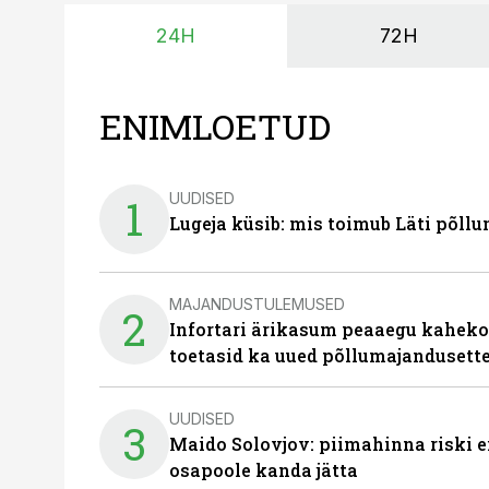
24H
72H
ENIMLOETUD
UUDISED
1
Lugeja küsib: mis toimub Läti põll
MAJANDUSTULEMUSED
2
Infortari ärikasum peaaegu kaheko
toetasid ka uued põllumajandusett
UUDISED
3
Maido Solovjov: piimahinna riski ei
osapoole kanda jätta