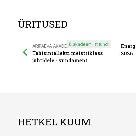
ÜRITUSED
8 akadeemilist tundi
Energ
ÄRIPÄEVA AKADEEMIA
Tehisintellekti meistriklass
2026
juhtidele - vundament
HETKEL KUUM