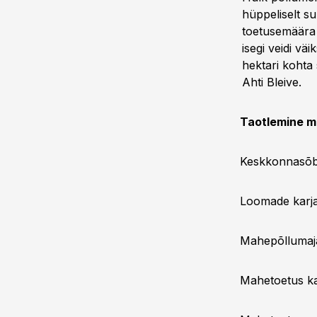
hüppeliselt s
toetusemäära 
isegi veidi vä
hektari kohta 
Ahti Bleive.
Taotlemine m
Keskkonnasõbr
Loomade karja
Mahepõllumajan
Mahetoetus kar