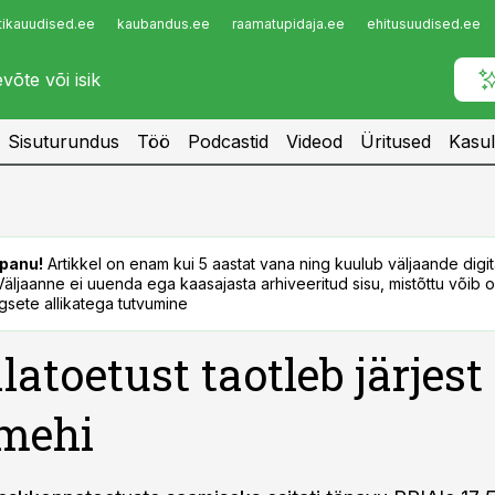
tikauudised.ee
kaubandus.ee
raamatupidaja.ee
ehitusuudised.ee
Infopank
Radar
Sisuturundus
Töö
Podcastid
Videod
Üritused
Kasul
panu!
Artikkel on enam kui 5 aastat vana ning kuulub väljaande digi
. Väljaanne ei uuenda ega kaasajasta arhiveeritud sisu, mistõttu võib ol
sete allikatega tutvumine
latoetust taotleb järjes
umehi