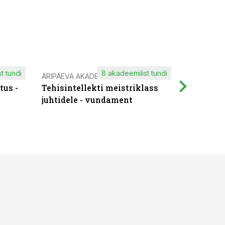
t tundi
8 akadeemilist tundi
ÄRIPÄEVA AKADEEMIA
IT KOOLIT
tus -
Tehisintellekti meistriklass
Muutuste
juhtidele - vundament
praktilis