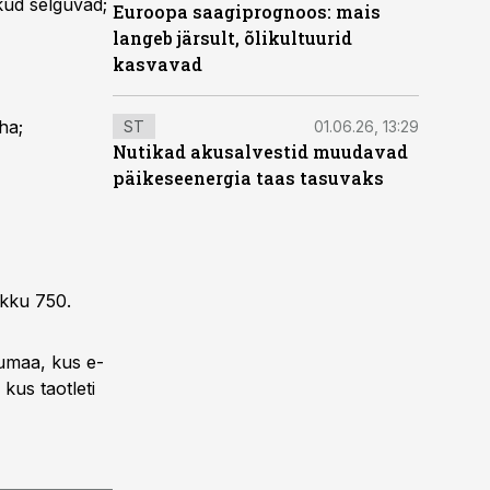
kud selguvad;
Euroopa saagiprognoos: mais
langeb järsult, õlikultuurid
kasvavad
ha;
ST
01.06.26, 13:29
Nutikad akusalvestid muudavad
päikeseenergia taas tasuvaks
okku 750.
jumaa, kus e-
kus taotleti