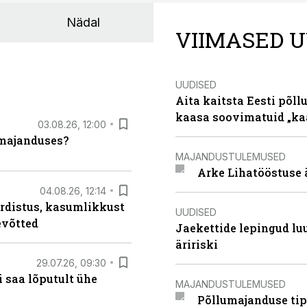
Nädal
VIIMASED U
UUDISED
Aita kaitsta Eesti põllu
kaasa soovimatuid „kaa
03.08.26, 12:00
umajanduses?
MAJANDUSTULEMUSED
Arke Lihatööstuse 
04.08.26, 12:14
rdistus, kasumlikkust
UUDISED
evõtted
Jaekettide lepingud luub
äririski
29.07.26, 09:30
 saa lõputult ühe
MAJANDUSTULEMUSED
Põllumajanduse tip