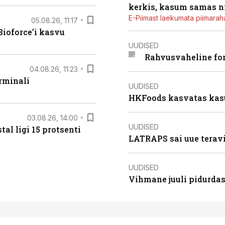
kerkis, kasum samas ni
E-Piimast laekumata piimaraha
05.08.26, 11:17
ioforce’i kasvu
UUDISED
Rahvusvaheline fon
04.08.26, 11:23
rminali
UUDISED
HKFoods kasvatas kas
03.08.26, 14:00
UUDISED
al ligi 15 protsenti
LATRAPS sai uue teravi
UUDISED
Vihmane juuli pidurdas