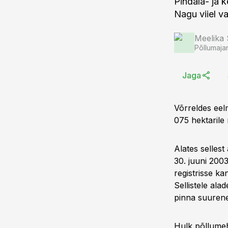
Pindala- ja 
Nagu viiel va
Meelika
Põllumaja
Jaga
Võrreldes eelm
075 hektarile
Alates sellest
30. juuni 200
registrisse k
Sellistele ala
pinna suurene
Hulk põllumeh