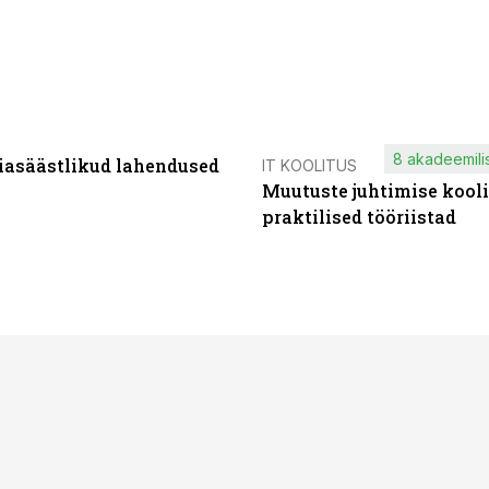
8 akadeemilis
iasäästlikud lahendused
IT KOOLITUS
Muutuste juhtimise kooli
praktilised tööriistad