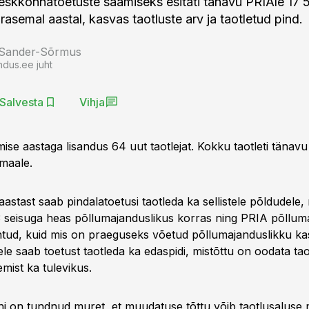
keskkonnatoetuste saamiseks esitati tänavu PRIAle 17 5
rasemal aastal, kasvas taotluste arv ja taotletud pind.
 Sander-Sõrmus
ndus.ee juht
Salvesta
Vihja
ise aastaga lisandus 64 uut taotlejat. Kokku taotleti tänavu
 maale.
 aastast saab pindalatoetusi taotleda ka sellistele põldudele
3 seisuga heas põllumajanduslikus korras ning PRIA põlluma
antud, kuid mis on praeguseks võetud põllumajanduslikku ka
dele saab toetust taotleda ka edaspidi, mistõttu on oodata ta
mist ka tulevikus.
i on tundnud muret, et muudatuse tõttu võib taotlusaluse 