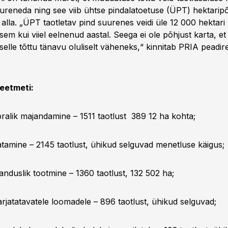
uureneda ning see viib ühtse pindalatoetuse (ÜPT) hektarip
alla. „ÜPT taotletav pind suurenes veidi üle 12 000 hektari
iksem kui viiel eelnenud aastal. Seega ei ole põhjust karta, 
selle tõttu tänavu oluliselt väheneks,“ kinnitab PRIA peadirek
eetmeti:
alik majandamine – 1511 taotlust 389 12 ha kohta;
tamine – 2145 taotlust, ühikud selguvad menetluse käigus;
duslik tootmine – 1360 taotlust, 132 502 ha;
jatatavatele loomadele – 896 taotlust, ühikud selguvad;