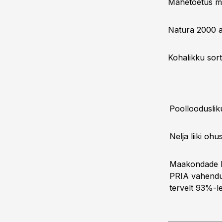
Mahetoetus muu
Natura 2000 al
Kohalikku sort
Poollooduslik
Nelja liiki oh
Maakondade lõ
PRIA vahenduse
tervelt 93%-l