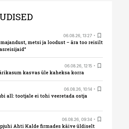
UDISED
06.08.26, 13:27
majandust, metsi ja loodust – ära too reisilt
sreisijaid“
06.08.26, 12:15
ärikasum kasvas üle kaheksa korra
06.08.26, 10:14
i all: tootjale ei tohi veeretada ostja
06.08.26, 09:34
pjuhi Ahti Kalde firmades käive üldiselt