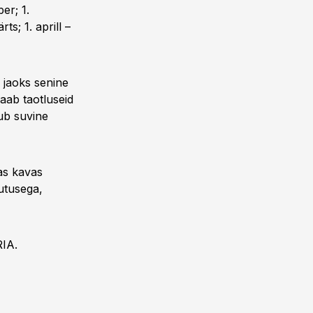
er; 1.
s; 1. aprill –
 jaoks senine
 saab taotluseid
dub suvine
mas kavas
utusega,
RIA.