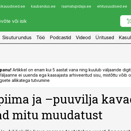
tikauudised.ee
kaubandus.ee
raamatupidaja.ee
ehitusuudised.ee
Infopank
Radar
Sisuturundus
Töö
Podcastid
Videod
Üritused
Kasul
panu!
Artikkel on enam kui 5 aastat vana ning kuulub väljaande digi
. Väljaanne ei uuenda ega kaasajasta arhiveeritud sisu, mistõttu võib ol
sete allikatega tutvumine
piima ja –puuvilja kava
ad mitu muudatust