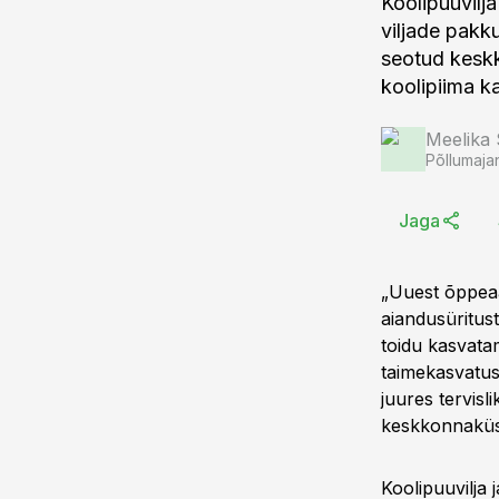
Koolipuuvilj
viljade pakk
seotud keskk
koolipiima k
Meelika
Põllumaja
Jaga
„Uuest õppeaa
aiandusüritust
toidu kasvata
taimekasvatus
juures tervisl
keskkonnaküs
Koolipuuvilja 