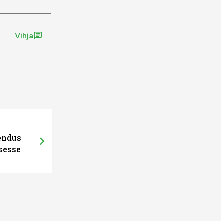
Vihja
hendus
sesse