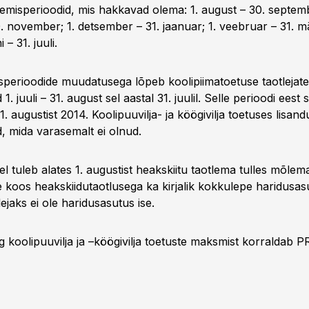
lemisperioodid, mis hakkavad olema: 1. august – 30. septemb
 november; 1. detsember – 31. jaanuar; 1. veebruar – 31. märt
i – 31. juuli.
sperioodide muudatusega lõpeb koolipiimatoetuse taotlejate
1. juuli – 31. august sel aastal 31. juulil. Selle perioodi eest
 1. augustist 2014. Koolipuuvilja- ja köögivilja toetuses lisan
d, mida varasemalt ei olnud.
tel tuleb alates 1. augustist heakskiitu taotlema tulles mõle
e koos heakskiidutaotlusega ka kirjalik kokkulepe haridusas
lejaks ei ole haridusasutus ise.
g koolipuuvilja ja –köögivilja toetuste maksmist korraldab P