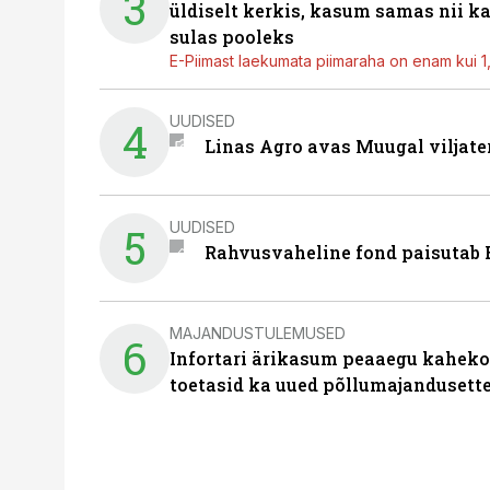
3
üldiselt kerkis, kasum samas nii k
sulas pooleks
E-Piimast laekumata piimaraha on enam kui 1,2
UUDISED
4
Linas Agro avas Muugal viljate
UUDISED
5
Rahvusvaheline fond paisutab B
MAJANDUSTULEMUSED
6
Infortari ärikasum peaaegu kaheko
toetasid ka uued põllumajandusett