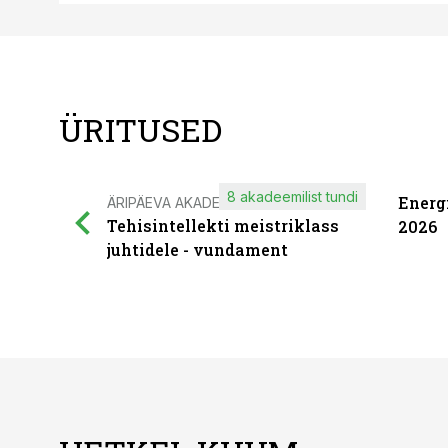
ÜRITUSED
8 akadeemilist tundi
Energ
ÄRIPÄEVA AKADEEMIA
Tehisintellekti meistriklass
2026
juhtidele - vundament