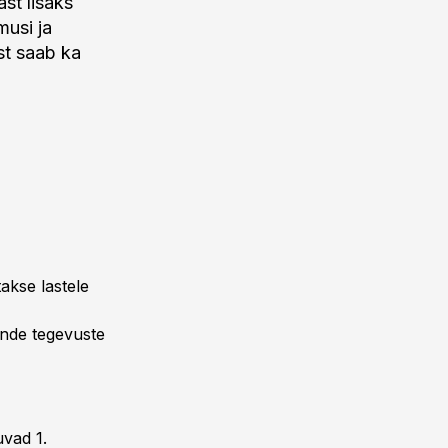
st lisaks
musi ja
st saab ka
akse lastele
ende tegevuste
uvad 1.