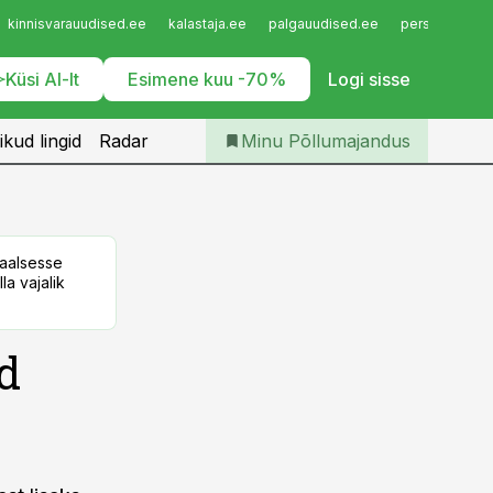
Iseteenindus
kinnisvarauudised.ee
kalastaja.ee
palgauudised.ee
personaliuudi
Telli Põllumajandus
Küsi AI-lt
Esimene kuu -70%
Logi sisse
ikud lingid
Radar
Minu Põllumajandus
taalsesse
la vajalik
d