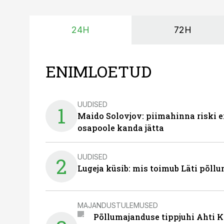
24H
72H
ENIMLOETUD
UUDISED
1
Maido Solovjov: piimahinna riski ei
osapoole kanda jätta
UUDISED
2
Lugeja küsib: mis toimub Läti põll
MAJANDUSTULEMUSED
Põllumajanduse tippjuhi Ahti K