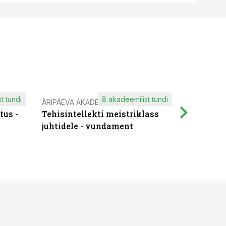
t tundi
8 akadeemilist tundi
ÄRIPÄEVA AKADEEMIA
IT KOOLIT
tus -
Tehisintellekti meistriklass
Muutuste
juhtidele - vundament
praktilis