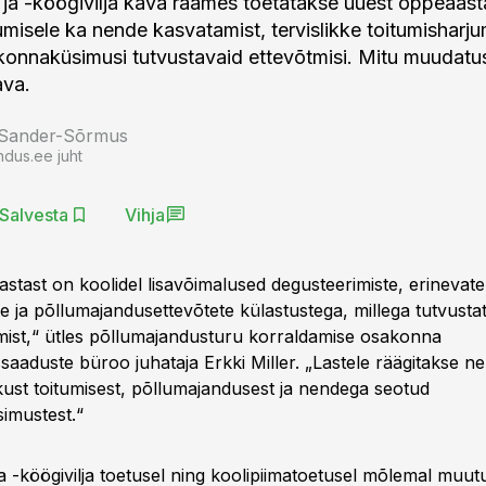
a ja -köögivilja kava raames toetatakse uuest õppeaasta
umisele ka nende kasvatamist, tervislikke toitumisharju
onnaküsimusi tutvustavaid ettevõtmisi. Mitu muudatu
ava.
 Sander-Sõrmus
ndus.ee juht
Salvesta
Vihja
stast on koolidel lisavõimalused degusteerimiste, erinevate
e ja põllumajandusettevõtete külastustega, millega tutvustat
mist,“ ütles põllumajandusturu korraldamise osakonna
saaduste büroo juhataja Erkki Miller. „Lastele räägitakse n
ikust toitumisest, põllumajandusest ja nendega seotud
imustest.“
ja -köögivilja toetusel ning koolipiimatoetusel mõlemal muut