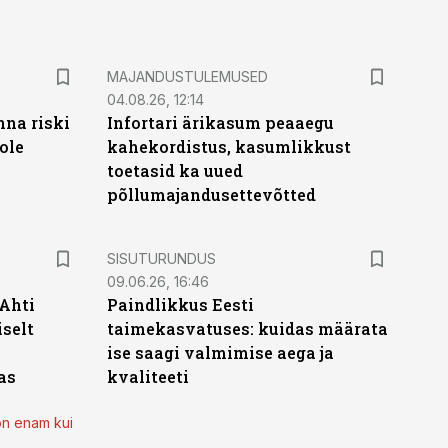
MAJANDUSTULEMUSED
04.08.26, 12:14
nna riski
Infortari ärikasum peaaegu
ole
kahekordistus, kasumlikkust
toetasid ka uued
põllumajandusettevõtted
ST
SISUTURUNDUS
09.06.26, 16:46
 Ahti
Paindlikkus Eesti
iselt
taimekasvatuses: kuidas määrata
ise saagi valmimise aega ja
as
kvaliteeti
on enam kui