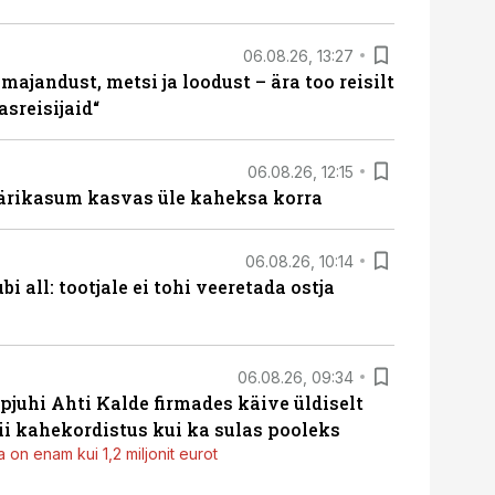
06.08.26, 13:27
majandust, metsi ja loodust – ära too reisilt
sreisijaid“
06.08.26, 12:15
ärikasum kasvas üle kaheksa korra
06.08.26, 10:14
i all: tootjale ei tohi veeretada ostja
06.08.26, 09:34
pjuhi Ahti Kalde firmades käive üldiselt
i kahekordistus kui ka sulas pooleks
 on enam kui 1,2 miljonit eurot