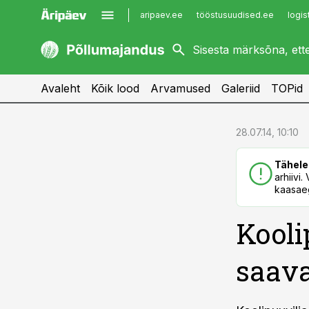
aripaev.ee
tööstusuudised.ee
logis
kaubandus.ee
imelineajalugu.ee
kinnisvarauudised.ee
imelineteadus.ee
Avaleht
Kõik lood
Arvamused
Galeriid
TOPid
cebook
cebook
28.07.14, 10:10
Twitter)
Twitter)
Tähele
kedIn
kedIn
arhiivi
kaasaeg
ail
ail
Kooli
k
k
saav