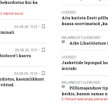
ahekordistus kui ka
UUDISED
 miljonit eurot
Aita kaitsta Eesti põllu
kaasa soovimatuid „kaa
04.08.26, 11:23
rminali
MAJANDUSTULEMUSED
Arke Lihatööstuse 
05.08.26, 11:17
ioforce’i kasvu
UUDISED
Jaekettide lepingud luub
äririski
04.08.26, 12:14
rdistus, kasumlikkust
MAJANDUSTULEMUSED
evõtted
Põllumajanduse tip
kerkis, kasum samas ni
E-Piimast laekumata piimaraha