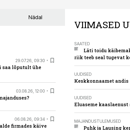
Nädal
VIIMASED U
SAATED
Läti toidu käibema
riik teeb seal tugevat k
29.07.26, 09:30
 saa lõputult ühe
UUDISED
Keskkonnaamet andis J
03.08.26, 12:00
umajanduses?
UUDISED
Eluaseme kaaslaenust 
06.08.26, 09:34
MAJANDUSTULEMUSED
alde firmades käive
Puhk ja Lausing ke