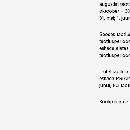
augustist taot
oktoober – 30.
31. mai; 1. juun
Seoses taotlu
taotlusperiood 
esitada alates
taotlusperioo
Uutel taotleja
esitada PRIAl
juhul, kui taot
Koolipiima nin