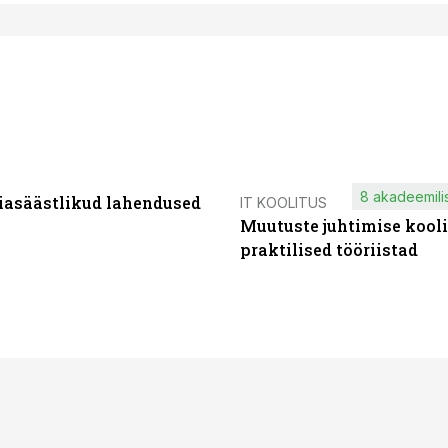
8 akadeemilis
iasäästlikud lahendused
IT KOOLITUS
Muutuste juhtimise kooli
praktilised tööriistad