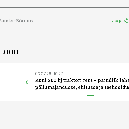
 Sander-Sõrmus
Jaga
 LOOD
03.07.26, 10:27
Kuni 200 hj traktori rent – paindlik la
põllumajandusse, ehitusse ja teehooldu