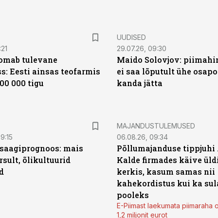
UUDISED
:21
29.07.26, 09:30
oomab tulevane
Maido Solovjov: piimahi
s: Eesti ainsas teofarmis
ei saa lõputult ühe osapo
00 000 tigu
kanda jätta
MAJANDUSTULEMUSED
9:15
06.08.26, 09:34
saagiprognoos: mais
Põllumajanduse tippjuhi
rsult, õlikultuurid
Kalde firmades käive üld
d
kerkis, kasum samas nii
kahekordistus kui ka sul
pooleks
E-Piimast laekumata piimaraha 
1,2 miljonit eurot