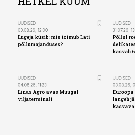
HETKEL KUUM
UUDISED
UUDISED
03.08.26, 12:00
31.07.26, 13
Lugeja küsib: mis toimub Läti
Põllul r
põllumajanduses?
delikates
kasvab 6
UUDISED
UUDISED
04.08.26, 11:23
03.08.26, 0
Linas Agro avas Muugal
Euroopa 
viljaterminali
langeb jä
kasvava