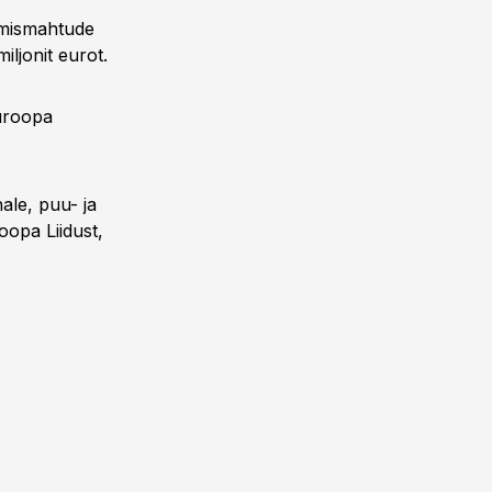
tmismahtude
miljonit eurot.
Euroopa
ale, puu- ja
roopa Liidust,