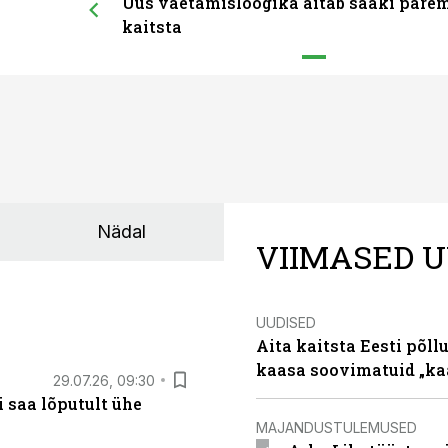
Uus väetamisloogika aitab saaki pare
kaitsta
Nädal
VIIMASED U
UUDISED
Aita kaitsta Eesti põllu
kaasa soovimatuid „kaa
29.07.26, 09:30
 saa lõputult ühe
MAJANDUSTULEMUSED