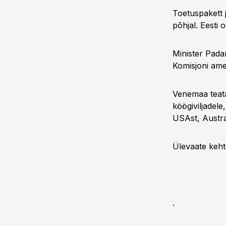
Toetuspakett 
põhjal. Eesti o
Minister Pada
Komisjoni ame
Venemaa teatas
köögiviljadele
USAst, Austra
Ülevaate keht
.