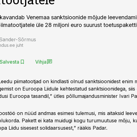
t kavandab Venemaa sanktsioonide mõjude leevendam
imatootjatele üle 28 miljoni euro suurust toetuspaketti
 Sander-Sõrmus
ndus.ee juht
Salvesta
Vihja
a Leedu piimatootjad on kindlasti olnud sanktsioonidest enim 
emist on Euroopa Liidule kehtestatud sanktsioonidega, siis 
usi Euroopa tasandil,” ütles põllumajandusminister Ivari Pa
oostöö on nüüd andmas esimesi tulemusi, mis aitaksid lee
 olukorda. Pakett ei kata muidugi kogu turumuutuse mõju, k
pa Liidu sisesest solidaarsusest,” rääkis Padar.