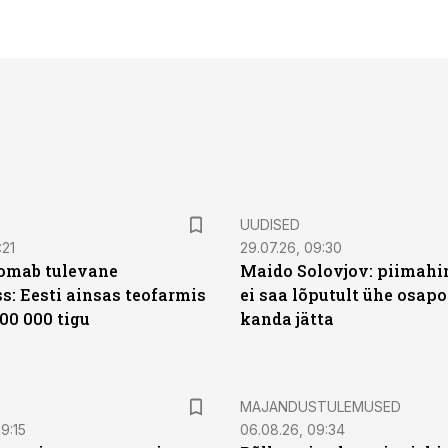
UUDISED
:21
29.07.26, 09:30
oomab tulevane
Maido Solovjov: piimahi
s: Eesti ainsas teofarmis
ei saa lõputult ühe osapo
00 000 tigu
kanda jätta
MAJANDUSTULEMUSED
9:15
06.08.26, 09:34