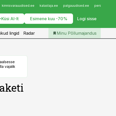
Iseteenindus
kinnisvarauudised.ee
kalastaja.ee
palgauudised.ee
personaliuudi
Telli Põllumajandus
Küsi AI-lt
Esimene kuu -70%
Logi sisse
ikud lingid
Radar
Minu Põllumajandus
taalsesse
la vajalik
aketi