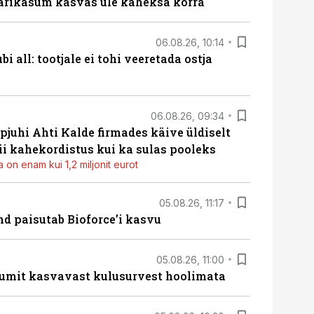
ärikasum kasvas üle kaheksa korra
06.08.26, 10:14
i all: tootjale ei tohi veeretada ostja
06.08.26, 09:34
pjuhi Ahti Kalde firmades käive üldiselt
i kahekordistus kui ka sulas pooleks
 on enam kui 1,2 miljonit eurot
05.08.26, 11:17
d paisutab Bioforce’i kasvu
05.08.26, 11:00
umit kasvavast kulusurvest hoolimata