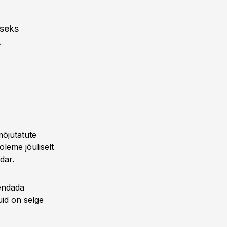
iseks
.
mõjutatute
oleme jõuliselt
dar.
vendada
uid on selge