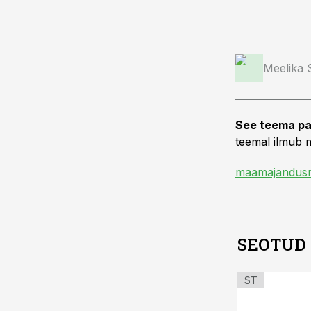
Meelika
See teema pa
teemal ilmub m
maamajandusr
SEOTUD
ST