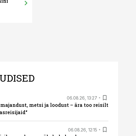
mini
UDISED
06.08.26, 13:27
majandust, metsi ja loodust – ära too reisilt
sreisijaid“
06.08.26, 12:15