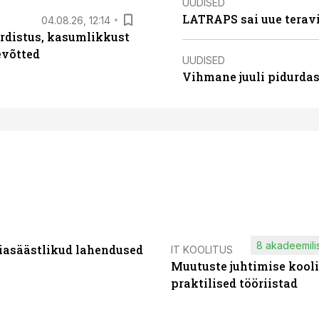
UUDISED
LATRAPS sai uue teravi
04.08.26, 12:14
rdistus, kasumlikkust
evõtted
UUDISED
Vihmane juuli pidurdas
8 akadeemilis
iasäästlikud lahendused
IT KOOLITUS
Muutuste juhtimise kooli
praktilised tööriistad