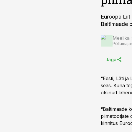
Euroopa Lii
Baltimaade pi
Meelika
Põllumaja
Jaga
“Eesti, Läti j
seas. Kuna teg
otsinud lahend
“Baltimaade k
piimatootjate
kinnitus Euroo