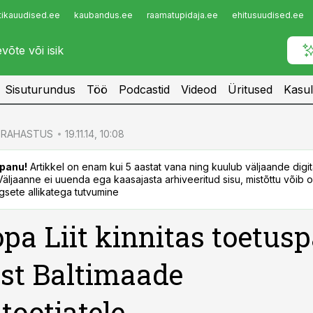
tikauudised.ee
kaubandus.ee
raamatupidaja.ee
ehitusuudised.ee
Infopank
Radar
Sisuturundus
Töö
Podcastid
Videod
Üritused
Kasul
RAHASTUS
19.11.14, 10:08
panu!
Artikkel on enam kui 5 aastat vana ning kuulub väljaande digi
. Väljaanne ei uuenda ega kaasajasta arhiveeritud sisu, mistõttu võib ol
sete allikatega tutvumine
pa Liit kinnitas toetusp
st Baltimaade
tootjatele