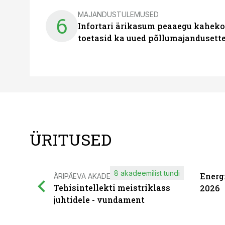
MAJANDUSTULEMUSED
6
Infortari ärikasum peaaegu kaheko
toetasid ka uued põllumajandusett
ÜRITUSED
8 akadeemilist tundi
Energ
ÄRIPÄEVA AKADEEMIA
Tehisintellekti meistriklass
2026
juhtidele - vundament