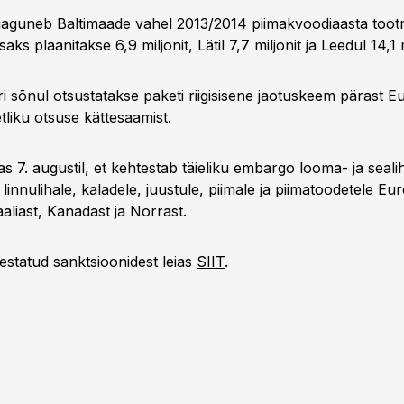
jaguneb Baltimaade vahel 2013/2014 piimakvoodiaasta too
saks plaanitakse 6,9 miljonit, Lätil 7,7 miljonit ja Leedul 14,1 
ri sõnul otsustatakse paketi riigisisene jaotuskeem pärast 
tliku otsuse kättesaamist.
 7. augustil, et kehtestab täieliku embargo looma- ja sealih
, linnulihale, kaladele, juustule, piimale ja piimatoodetele Eu
aliast, Kanadast ja Norrast.
estatud sanktsioonidest leias
SIIT
.