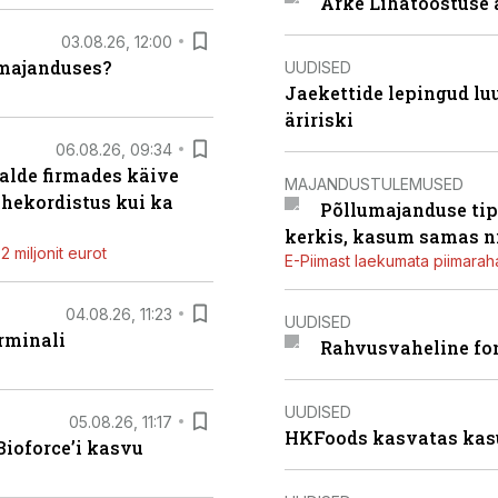
Arke Lihatööstuse 
03.08.26, 12:00
umajanduses?
UUDISED
Jaekettide lepingud luub
äririski
06.08.26, 09:34
alde firmades käive
MAJANDUSTULEMUSED
ahekordistus kui ka
Põllumajanduse tip
kerkis, kasum samas ni
 miljonit eurot
E-Piimast laekumata piimaraha
04.08.26, 11:23
UUDISED
rminali
Rahvusvaheline fon
UUDISED
05.08.26, 11:17
HKFoods kasvatas kas
ioforce’i kasvu