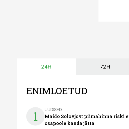
24H
72H
ENIMLOETUD
UUDISED
1
Maido Solovjov: piimahinna riski ei
osapoole kanda jätta