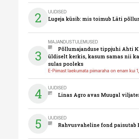
UUDISED
2
Lugeja küsib: mis toimub Läti põll
MAJANDUSTULEMUSED
Põllumajanduse tippjuhi Ahti K
3
üldiselt kerkis, kasum samas nii k
sulas pooleks
E-Piimast laekumata piimaraha on enam kui 1,2
UUDISED
4
Linas Agro avas Muugal viljate
UUDISED
5
Rahvusvaheline fond paisutab B