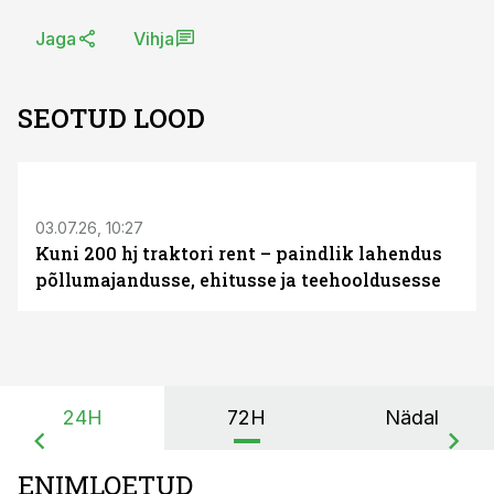
Jaga
Vihja
SEOTUD LOOD
ST
03.07.26, 10:27
Kuni 200 hj traktori rent – paindlik lahendus
põllumajandusse, ehitusse ja teehooldusesse
24H
72H
Nädal
ENIMLOETUD