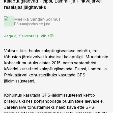
kalapüügilaevad Peipsi, Lämmi- ja Pihkvajärvel
reaalajas jälgitavaks
Meelika Sander-Sõrmus
Põllumajandus.ee juht
Jaga
Salvesta
Vihja
Valitsus kiitis heaks kalapüügiseaduse eelnõu, mis
tõhustab järelevalvet kutselisel kalapüügil. Muudatuste
kohaselt muutuks alates 2015. aasta septembrist
kõikidel kutselistel kalapüügilaevadel Peipsi, Lämmi- ja
Pihkvajärvel kohustuslikuks kasutada GPS-
jälgimissüsteemi.
Kohustus kasutada GPS-jälgimissüsteemi kehtib
praegu üksnes põhjanoodaga püüdvatele laevadele.
Järelevalve tõhustamiseks näeb kava ette GPS-