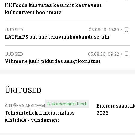
HKFoods kasvatas kasumit kasvavast
kulusurvest hoolimata
UUDISED
05.08.26, 10:30
LATRAPS sai uue teraviljakaubanduse juhi
UUDISED
05.08.26, 09:22
Vihmane juuli pidurdas saagikoristust
ÜRITUSED
8 akadeemilist tundi
Energiasäästli
ÄRIPÄEVA AKADEEMIA
Tehisintellekti meistriklass
2026
juhtidele - vundament