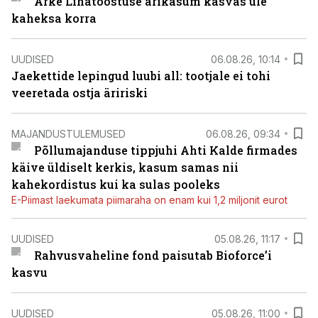
Arke Lihatööstuse ärikasum kasvas üle
kaheksa korra
UUDISED
06.08.26, 10:14
Jaekettide lepingud luubi all: tootjale ei tohi
veeretada ostja äririski
MAJANDUSTULEMUSED
06.08.26, 09:34
Põllumajanduse tippjuhi Ahti Kalde firmades
käive üldiselt kerkis, kasum samas nii
kahekordistus kui ka sulas pooleks
E-Piimast laekumata piimaraha on enam kui 1,2 miljonit eurot
UUDISED
05.08.26, 11:17
Rahvusvaheline fond paisutab Bioforce’i
kasvu
UUDISED
05.08.26, 11:00