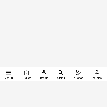
Menüü
Uudised
Raadio
Otsing
AI Chat
Logi sisse
Vana-Lõuna 39/1, 19094 Tallinn
(+372) 667 0111