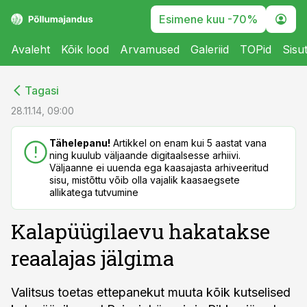
Esimene kuu -70%
Avaleht
Kõik lood
Arvamused
Galeriid
TOPid
Sisu
cebook
cebook
Tagasi
Twitter)
Twitter)
28.11.14, 09:00
kedIn
kedIn
Tähelepanu!
Artikkel on enam kui 5 aastat vana
ning kuulub väljaande digitaalsesse arhiivi.
ail
ail
Väljaanne ei uuenda ega kaasajasta arhiveeritud
sisu, mistõttu võib olla vajalik kaasaegsete
k
k
allikatega tutvumine
Kalapüügilaevu hakatakse
reaalajas jälgima
Valitsus toetas ettepanekut muuta kõik kutselised