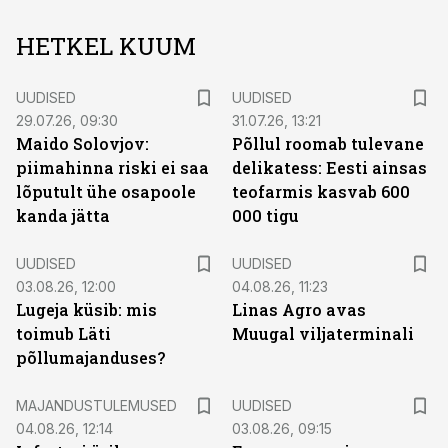
HETKEL KUUM
UUDISED
UUDISED
29.07.26, 09:30
31.07.26, 13:21
Maido Solovjov:
Põllul roomab tulevane
piimahinna riski ei saa
delikatess: Eesti ainsas
lõputult ühe osapoole
teofarmis kasvab 600
kanda jätta
000 tigu
UUDISED
UUDISED
03.08.26, 12:00
04.08.26, 11:23
Lugeja küsib: mis
Linas Agro avas
toimub Läti
Muugal viljaterminali
põllumajanduses?
MAJANDUSTULEMUSED
UUDISED
04.08.26, 12:14
03.08.26, 09:15