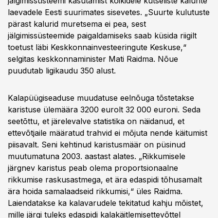
jälgimissüsteemi kasutamist kõikidele kutseliste kalurite
laevadele Eesti suurimates sisevetes. „Suurte kulutuste
pärast kalurid muretsema ei pea, sest
jälgimissüsteemide paigaldamiseks saab küsida riigilt
toetust läbi Keskkonnainvesteeringute Keskuse,“
selgitas keskkonnaminister Mati Raidma. Nõue
puudutab ligikaudu 350 alust.
Kalapüügiseaduse muudatuse eelnõuga tõstetakse
karistuse ülemäära 3200 eurolt 32 000 euroni. Seda
seetõttu, et järelevalve statistika on näidanud, et
ettevõtjaile määratud trahvid ei mõjuta nende käitumist
piisavalt. Seni kehtinud karistusmäär on püsinud
muutumatuna 2003. aastast alates. „Rikkumisele
järgnev karistus peab olema proportsionaalne
rikkumise raskusastmega, et ära edaspidi tõhusamalt
ära hoida samalaadseid rikkumisi,“ üles Raidma.
Laiendatakse ka kalavarudele tekitatud kahju mõistet,
mille järgi tuleks edaspidi kalakäitlemisettevõttel