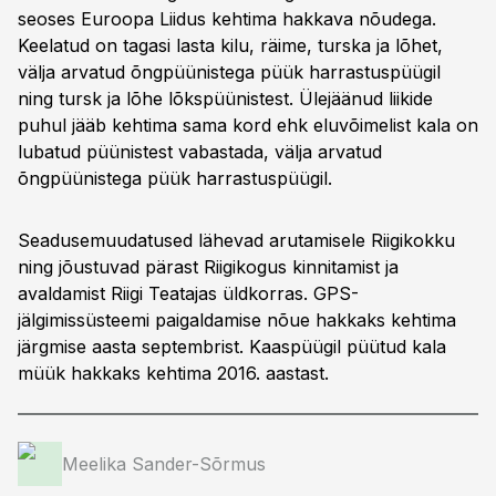
seoses Euroopa Liidus kehtima hakkava nõudega.
Keelatud on tagasi lasta kilu, räime, turska ja lõhet,
välja arvatud õngpüünistega püük harrastuspüügil
ning tursk ja lõhe lõkspüünistest. Ülejäänud liikide
puhul jääb kehtima sama kord ehk eluvõimelist kala on
lubatud püünistest vabastada, välja arvatud
õngpüünistega püük harrastuspüügil.
Seadusemuudatused lähevad arutamisele Riigikokku
ning jõustuvad pärast Riigikogus kinnitamist ja
avaldamist Riigi Teatajas üldkorras. GPS-
jälgimissüsteemi paigaldamise nõue hakkaks kehtima
järgmise aasta septembrist. Kaaspüügil püütud kala
müük hakkaks kehtima 2016. aastast.
Meelika Sander-Sõrmus