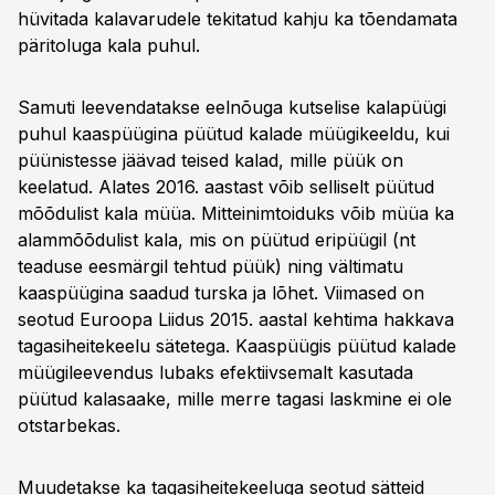
hüvitada kalavarudele tekitatud kahju ka tõendamata
päritoluga kala puhul.
Samuti leevendatakse eelnõuga kutselise kalapüügi
puhul kaaspüügina püütud kalade müügikeeldu, kui
püünistesse jäävad teised kalad, mille püük on
keelatud. Alates 2016. aastast võib selliselt püütud
mõõdulist kala müüa. Mitteinimtoiduks võib müüa ka
alammõõdulist kala, mis on püütud eripüügil (nt
teaduse eesmärgil tehtud püük) ning vältimatu
kaaspüügina saadud turska ja lõhet. Viimased on
seotud Euroopa Liidus 2015. aastal kehtima hakkava
tagasiheitekeelu sätetega. Kaaspüügis püütud kalade
müügileevendus lubaks efektiivsemalt kasutada
püütud kalasaake, mille merre tagasi laskmine ei ole
otstarbekas.
Muudetakse ka tagasiheitekeeluga seotud sätteid