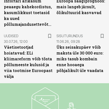
Infortari ärikasum
Euroopa saagiprognoos:
peaaegu kahekordistus,
mais langeb järsult,
kasumlikkust toetasid
õlikultuurid kasvavad
ka uued
põllumajandusettevõtted
ST
UUDISED
SISUTURUNDUS
30.07.26, 12:00
11.06.26, 09:28
Väetisetootjad
Üks seisakupäev võib
hoiatavad: ELi
maksta üle 30 000 euro:
kliimareform võib tõsta
miks tasub kombain
põllumeeste kulusid ja
enne hooaega
viia tootmise Euroopast
põhjalikult üle vaadata
välja