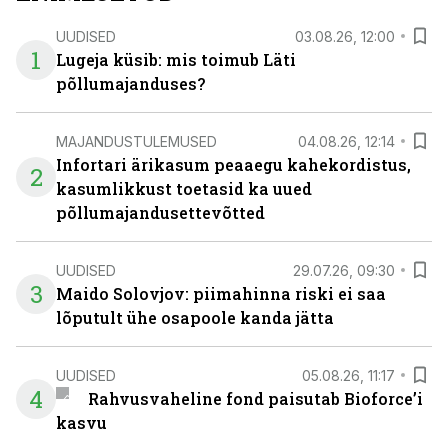
UUDISED
03.08.26, 12:00
1
Lugeja küsib: mis toimub Läti
põllumajanduses?
MAJANDUSTULEMUSED
04.08.26, 12:14
Infortari ärikasum peaaegu kahekordistus,
2
kasumlikkust toetasid ka uued
põllumajandusettevõtted
UUDISED
29.07.26, 09:30
3
Maido Solovjov: piimahinna riski ei saa
lõputult ühe osapoole kanda jätta
UUDISED
05.08.26, 11:17
4
Rahvusvaheline fond paisutab Bioforce’i
kasvu