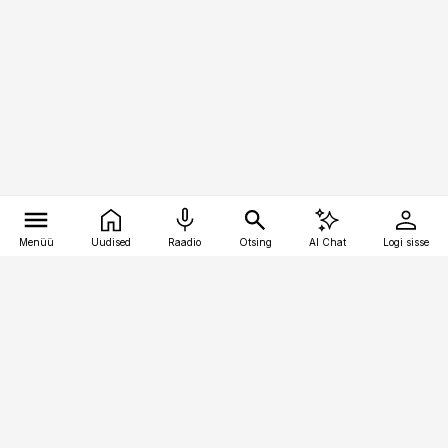
Menüü
Uudised
Raadio
Otsing
AI Chat
Logi sisse
Vana-Lõuna 39/1, 19094 Tallinn
(+372) 667 0111
pollumajandus@pollumajandus.ee
Telli
Reklaam