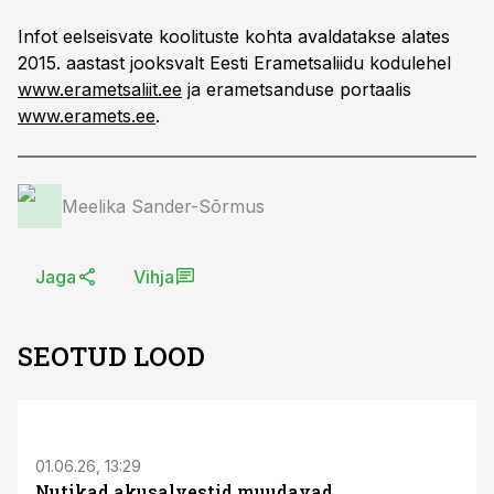
Infot eelseisvate koolituste kohta avaldatakse alates
2015. aastast jooksvalt Eesti Erametsaliidu kodulehel
www.erametsaliit.ee
ja erametsanduse portaalis
www.eramets.ee
.
Meelika Sander-Sõrmus
Jaga
Vihja
SEOTUD LOOD
ST
01.06.26, 13:29
Nutikad akusalvestid muudavad