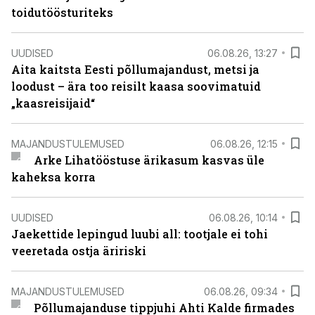
toidutöösturiteks
UUDISED
06.08.26, 13:27
Aita kaitsta Eesti põllumajandust, metsi ja
loodust – ära too reisilt kaasa soovimatuid
„kaasreisijaid“
MAJANDUSTULEMUSED
06.08.26, 12:15
Arke Lihatööstuse ärikasum kasvas üle
kaheksa korra
UUDISED
06.08.26, 10:14
Jaekettide lepingud luubi all: tootjale ei tohi
veeretada ostja äririski
MAJANDUSTULEMUSED
06.08.26, 09:34
Põllumajanduse tippjuhi Ahti Kalde firmades