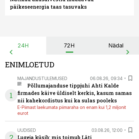
päikeseenergia taas tasuvaks
24H
72H
Nädal
ENIMLOETUD
MAJANDUSTULEMUSED
06.08.26, 09:34
Põllumajanduse tippjuhi Ahti Kalde
firmades käive üldiselt kerkis, kasum samas
1
nii kahekordistus kui ka sulas pooleks
E-Piimast laekumata piimaraha on enam kui 1,2 miljonit
eurot
UUDISED
03.08.26, 12:00
2
Lugeja küsib: mis toimub Läti