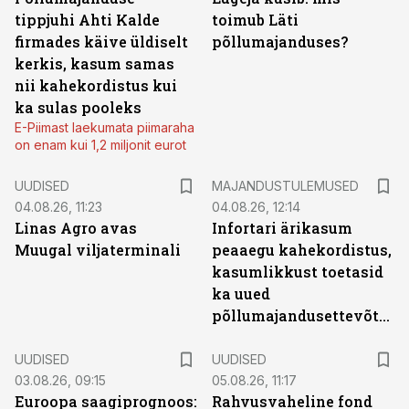
tippjuhi Ahti Kalde
toimub Läti
firmades käive üldiselt
põllumajanduses?
kerkis, kasum samas
nii kahekordistus kui
ka sulas pooleks
E-Piimast laekumata piimaraha
on enam kui 1,2 miljonit eurot
UUDISED
MAJANDUSTULEMUSED
04.08.26, 11:23
04.08.26, 12:14
Linas Agro avas
Infortari ärikasum
Muugal viljaterminali
peaaegu kahekordistus,
kasumlikkust toetasid
ka uued
põllumajandusettevõtted
UUDISED
UUDISED
03.08.26, 09:15
05.08.26, 11:17
Euroopa saagiprognoos:
Rahvusvaheline fond