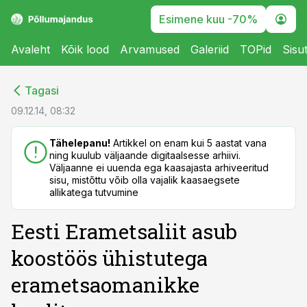
Esimene kuu -70%
Avaleht
Kõik lood
Arvamused
Galeriid
TOPid
Sisu
cebook
cebook
Tagasi
Twitter)
Twitter)
09.12.14, 08:32
kedIn
kedIn
Tähelepanu!
Artikkel on enam kui 5 aastat vana
ning kuulub väljaande digitaalsesse arhiivi.
ail
ail
Väljaanne ei uuenda ega kaasajasta arhiveeritud
sisu, mistõttu võib olla vajalik kaasaegsete
k
k
allikatega tutvumine
Eesti Erametsaliit asub
koostöös ühistutega
erametsaomanikke