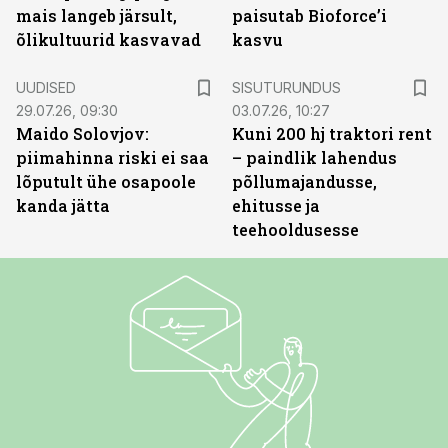
mais langeb järsult,
paisutab Bioforce’i
õlikultuurid kasvavad
kasvu
ST
UUDISED
SISUTURUNDUS
29.07.26, 09:30
03.07.26, 10:27
Maido Solovjov:
Kuni 200 hj traktori rent
piimahinna riski ei saa
– paindlik lahendus
lõputult ühe osapoole
põllumajandusse,
kanda jätta
ehitusse ja
teehooldusesse