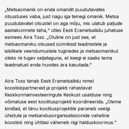
„Metsaomanik on enda omandit puudutavates
otsustuses vaba, just nagu iga teinegi omanik. Metsa
puudutavatel otsustel on aga mõju, mis ulatub paljude
aastakümnete taha,“ ütles Eesti Erametsaliidu juhatuse
esimees Aira Toss. „Oluline on just see, et
metsaomaniku otsused sünniksid teadmistele ja
isiklikele veendumustele tuginedes ja metsaomanikul
oleks nii tugev seljatagune, et keegi ei saaks tema
teadmatust enda huvides ära kasutada.“
Aira Toss tänab Eesti Erametsaliidu nimel
koostööpartnereid ja projekti rahastavat
Keskkonnainvesteeringute Keskust usalduse ning
võimaluse eest koolitusprojekti koordineerida. „Oleme
kindlad, et tänu koolitusprojektile paraneb veelgi
ühistute ja metsandusorganisatsioonide vaheline
koostöö ning ühtlasi väheneb riigi halduskoormus.“