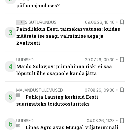
põllumajanduses?
SISUTURUNDUS
09.06.26, 16:46
ST
Paindlikkus Eesti taimekasvatuses: kuidas
3
määrata ise saagi valmimise aega ja
kvaliteeti
UUDISED
29.07.26, 09:30
4
Maido Solovjov: piimahinna riski ei saa
lõputult ühe osapoole kanda jätta
MAJANDUSTULEMUSED
07.08.26, 09:30
5
Puhk ja Lausing kerkisid Eesti
suurimateks toidutöösturiteks
UUDISED
04.08.26, 11:23
6
Linas Agro avas Muugal viljaterminali