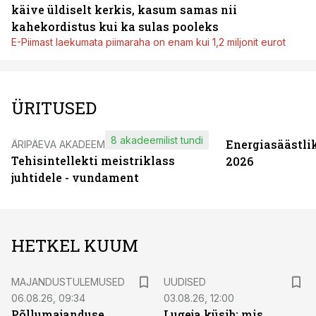
käive üldiselt kerkis, kasum samas nii
kahekordistus kui ka sulas pooleks
E-Piimast laekumata piimaraha on enam kui 1,2 miljonit eurot
ÜRITUSED
8 akadeemilist tundi
Energiasäästli
ÄRIPÄEVA AKADEEMIA
Tehisintellekti meistriklass
2026
juhtidele - vundament
HETKEL KUUM
MAJANDUSTULEMUSED
UUDISED
06.08.26, 09:34
03.08.26, 12:00
Põllumajanduse
Lugeja küsib: mis