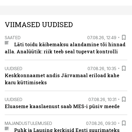
VIIMASED UUDISED
SAATED
07.08.26, 12:49
Läti toidu käibemaksu alandamine tõi hinnad
alla. Analüütik: riik teeb seal tugevat kontrolli
UUDISED
07.08.26, 10:35
Keskkonnaamet andis Järvamaal eriload kahe
karu küttimiseks
UUDISED
07.08.26, 10:31
Eluaseme kaaslaenust saab MES-i püsiv meede
MAJANDUSTULEMUSED
07.08.26, 09:30
Puhk ja Lausing kerkisid Eesti suurimateks