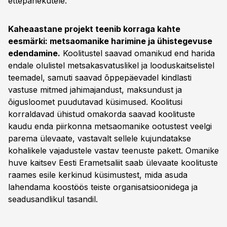
ettepanekutele.
Kaheaastane projekt teenib korraga kahte
eesmärki: metsaomanike harimine ja ühistegevuse
edendamine.
Koolitustel saavad omanikud end harida
endale olulistel metsakasvatuslikel ja looduskaitselistel
teemadel, samuti saavad õppepäevadel kindlasti
vastuse mitmed jahimajandust, maksundust ja
õigusloomet puudutavad küsimused. Koolitusi
korraldavad ühistud omakorda saavad koolituste
kaudu enda piirkonna metsaomanike ootustest veelgi
parema ülevaate, vastavalt sellele kujundatakse
kohalikele vajadustele vastav teenuste pakett. Omanike
huve kaitsev Eesti Erametsaliit saab ülevaate koolituste
raames esile kerkinud küsimustest, mida asuda
lahendama koostöös teiste organisatsioonidega ja
seadusandlikul tasandil.