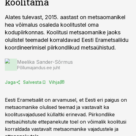
koolitama
Alates tulevast, 2015. aastast on metsaomanikel
hea võimalus osaleda koolitustel oma
kodupiirkonnas. Koolitusi metsaomanike jaoks
olulistel teemadel korraldavad Eesti Erametsaliidu
koordineerimisel piirkondlikud metsaühistud.
Meelika Sander-Sõrmus
Põllumajandus.ee juht
Jaga
Salvesta
Vihja
Eesti Erametsaliit on arvamusel, et Eesti eri paigus on
metsaomanike olulised teemad ja vastavalt ka
koolitusvajadused küllaltki erinevad. Piirkondlike
metsaühistute ettepanekute toel on võimalik koolitusi
korraldada vastavalt metsaomanike vajadustele ja