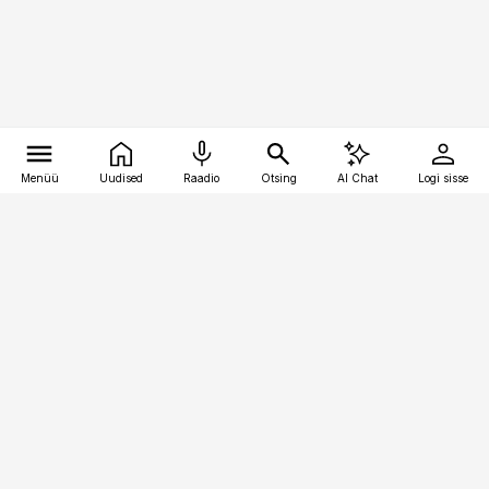
Menüü
Uudised
Raadio
Otsing
AI Chat
Logi sisse
Vana-Lõuna 39/1, 19094 Tallinn
(+372) 667 0111
pollumajandus@pollumajandus.ee
Telli
Reklaam
Firmast
Sisu kasutamisõigused
Ajakirjaniku