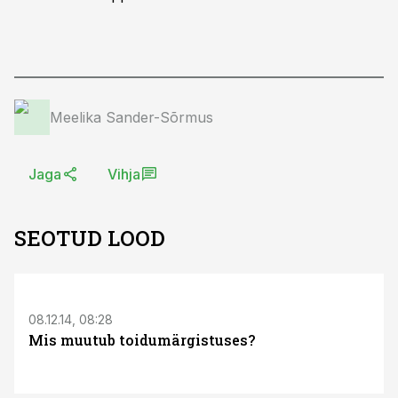
Meelika Sander-Sõrmus
Jaga
Vihja
SEOTUD LOOD
S
08.12.14, 08:28
Mis muutub toidumärgistuses?