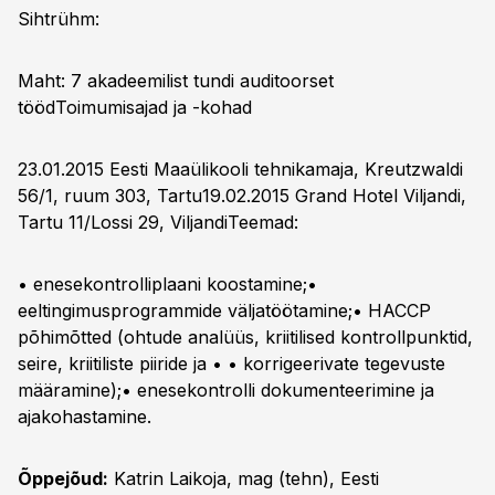
Sihtrühm:
Maht: 7 akadeemilist tundi auditoorset
tööd
Toimumisajad ja -kohad
23.01.2015 Eesti Maaülikooli tehnikamaja, Kreutzwaldi
56/1, ruum 303, Tartu19.02.2015 Grand Hotel Viljandi,
Tartu 11/Lossi 29, Viljandi
Teemad:
• enesekontrolliplaani koostamine;•
eeltingimusprogrammide väljatöötamine;• HACCP
põhimõtted (ohtude analüüs, kriitilised kontrollpunktid,
seire, kriitiliste piiride ja • • korrigeerivate tegevuste
määramine);• enesekontrolli dokumenteerimine ja
ajakohastamine.
Õppejõud:
Katrin Laikoja, mag (tehn), Eesti