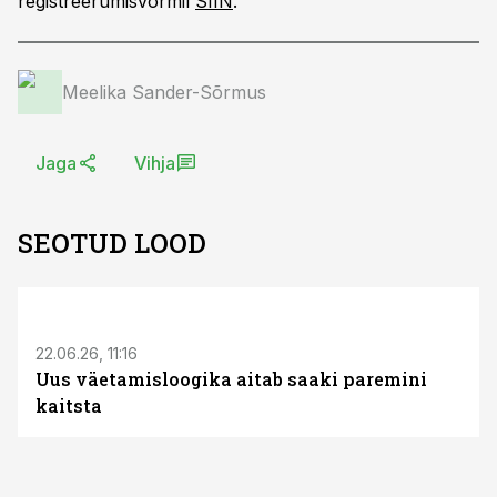
registreerumisvormil
SIIN
.
Meelika Sander-Sõrmus
Jaga
Vihja
SEOTUD LOOD
ST
22.06.26, 11:16
Uus väetamisloogika aitab saaki paremini
kaitsta