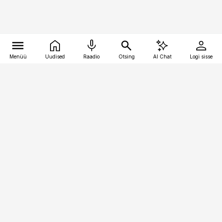
Menüü
Uudised
Raadio
Otsing
AI Chat
Logi sisse
Vana-Lõuna 39/1, 19094 Tallinn
(+372) 667 0111
pollumajandus@pollumajandus.ee
Telli
Reklaam
Firmast
Sisu kasutamisõigused
Ajakirjaniku
eetikakoodeks
Üldtingimused
Privaatsustingimused