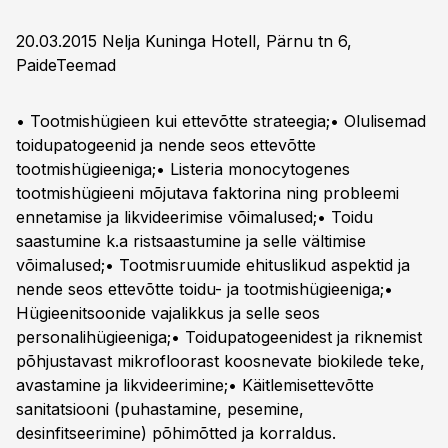
20.03.2015 Nelja Kuninga Hotell, Pärnu tn 6,
Paide
Teemad
• Tootmishügieen kui ettevõtte strateegia;• Olulisemad
toidupatogeenid ja nende seos ettevõtte
tootmishügieeniga;• Listeria monocytogenes
tootmishügieeni mõjutava faktorina ning probleemi
ennetamise ja likvideerimise võimalused;• Toidu
saastumine k.a ristsaastumine ja selle vältimise
võimalused;• Tootmisruumide ehituslikud aspektid ja
nende seos ettevõtte toidu- ja tootmishügieeniga;•
Hügieenitsoonide vajalikkus ja selle seos
personalihügieeniga;• Toidupatogeenidest ja riknemist
põhjustavast mikrofloorast koosnevate biokilede teke,
avastamine ja likvideerimine;• Käitlemisettevõtte
sanitatsiooni (puhastamine, pesemine,
desinfitseerimine) põhimõtted ja korraldus.