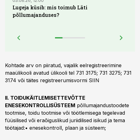
03.08.26, 12:00
29.07
Lugeja küsib: mis toimub Läti
Maid
põllumajanduses?
lõpu
Kohtade arv on piiratud, vajalik eelregistreerimine
maaülikooli avatud ülikooli tel 731 3175; 731 3275; 731
3174 või täites registreerumisvormi
SIIN
II. TOIDUKÄITLEMISETTEVÕTTE
ENESEKONTROLLISÜSTEEM
põllumajandustoodete
tootmise, toidu tootmise või töötlemisega tegelevad
füüsilised või eraõiguslikud juriidilised isikud ja tema
töötajad:• enesekontroll, plaan ja süsteem;