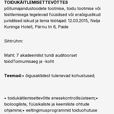
TOIDUKÄITLEMISETTEVÕTTES
põllumajandustoodete tootmise, toidu tootmise või
töötlemisega tegelevad füüsilised või eraõiguslikud
juriidilised isikud ja tema töötajad: 12.03.2015, Nelja
Kuninga Hotell, Pärnu tn 6, Paide
Sihtrühm:
Maht: 7 akadeemilist tundi auditoorset
tööd
Toimumisaeg ja -koht
Teemad:
• õigusaktidest tulenevad kohustused;
• toidukäitlemisettevõtte enesekontrollisüsteem;•
bioloogiliste, füüsikaliste ja keemiliste ohtude
ohjamine;• eeltingimusprogrammid toiduohutuse