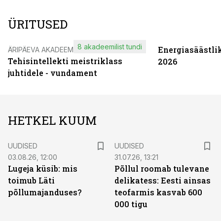
ÜRITUSED
8 akadeemilist tundi
Energiasäästli
ÄRIPÄEVA AKADEEMIA
Tehisintellekti meistriklass
2026
juhtidele - vundament
HETKEL KUUM
UUDISED
UUDISED
03.08.26, 12:00
31.07.26, 13:21
Lugeja küsib: mis
Põllul roomab tulevane
toimub Läti
delikatess: Eesti ainsas
põllumajanduses?
teofarmis kasvab 600
000 tigu