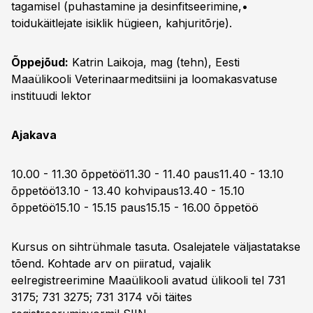
tagamisel (puhastamine ja desinfitseerimine,•
toidukäitlejate isiklik hügieen, kahjuritõrje).
Õppejõud:
Katrin Laikoja, mag (tehn), Eesti
Maaülikooli Veterinaarmeditsiini ja loomakasvatuse
instituudi lektor
Ajakava
10.00 - 11.30 õppetöö11.30 - 11.40 paus11.40 - 13.10
õppetöö13.10 - 13.40 kohvipaus13.40 - 15.10
õppetöö15.10 - 15.15 paus15.15 - 16.00 õppetöö
Kursus on sihtrühmale tasuta. Osalejatele väljastatakse
tõend. Kohtade arv on piiratud, vajalik
eelregistreerimine Maaülikooli avatud ülikooli tel 731
3175; 731 3275; 731 3174 või täites