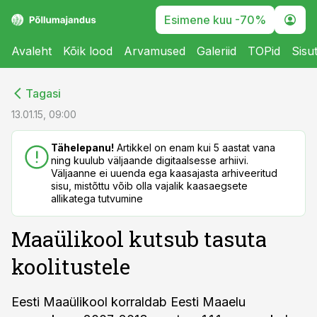
Esimene kuu -70%
Avaleht
Kõik lood
Arvamused
Galeriid
TOPid
Sisu
cebook
cebook
Tagasi
Twitter)
Twitter)
13.01.15, 09:00
kedIn
kedIn
Tähelepanu!
Artikkel on enam kui 5 aastat vana
ning kuulub väljaande digitaalsesse arhiivi.
ail
ail
Väljaanne ei uuenda ega kaasajasta arhiveeritud
sisu, mistõttu võib olla vajalik kaasaegsete
k
k
allikatega tutvumine
Maaülikool kutsub tasuta
koolitustele
Eesti Maaülikool korraldab Eesti Maaelu