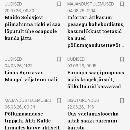
UUDISED
MAJANDUSTULEMUSED
29.07.26, 09:30
04.08.26, 12:14
Maido Solovjov:
Infortari ärikasum
piimahinna riski ei saa
peaaegu kahekordistus,
lõputult ühe osapoole
kasumlikkust toetasid
kanda jätta
ka uued
põllumajandusettevõtted
UUDISED
UUDISED
04.08.26, 11:23
03.08.26, 09:15
Linas Agro avas
Euroopa saagiprognoos:
Muugal viljaterminali
mais langeb järsult,
õlikultuurid kasvavad
ST
MAJANDUSTULEMUSED
SISUTURUNDUS
06.08.26, 09:34
22.06.26, 11:16
Põllumajanduse
Uus väetamisloogika
tippjuhi Ahti Kalde
aitab saaki paremini
firmades käive üldiselt
kaitsta