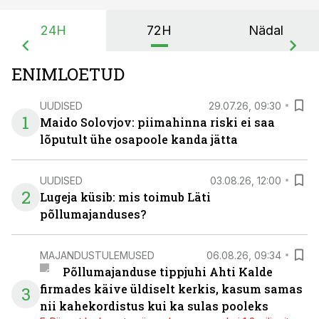
24H
72H
Nädal
ENIMLOETUD
UUDISED
29.07.26, 09:30
1
Maido Solovjov: piimahinna riski ei saa
lõputult ühe osapoole kanda jätta
UUDISED
03.08.26, 12:00
2
Lugeja küsib: mis toimub Läti
põllumajanduses?
MAJANDUSTULEMUSED
06.08.26, 09:34
Põllumajanduse tippjuhi Ahti Kalde
firmades käive üldiselt kerkis, kasum samas
3
nii kahekordistus kui ka sulas pooleks