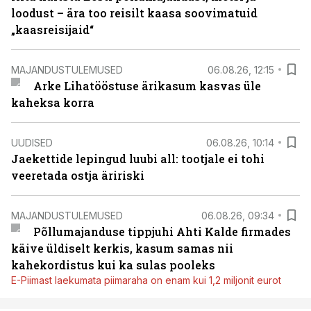
loodust – ära too reisilt kaasa soovimatuid
„kaasreisijaid“
MAJANDUSTULEMUSED
06.08.26, 12:15
Arke Lihatööstuse ärikasum kasvas üle
kaheksa korra
UUDISED
06.08.26, 10:14
Jaekettide lepingud luubi all: tootjale ei tohi
veeretada ostja äririski
MAJANDUSTULEMUSED
06.08.26, 09:34
Põllumajanduse tippjuhi Ahti Kalde firmades
käive üldiselt kerkis, kasum samas nii
kahekordistus kui ka sulas pooleks
E-Piimast laekumata piimaraha on enam kui 1,2 miljonit eurot