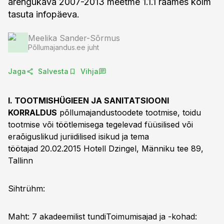
arengukava 2007-2013 meetme 1.1.1 raames kolm
tasuta infopäeva.
Meelika Sander-Sõrmus
Põllumajandus.ee juht
Jaga
Salvesta
Vihja
I. TOOTMISHÜGIEEN JA SANITATSIOONI
KORRALDUS
põllumajandustoodete tootmise, toidu
tootmise või töötlemisega tegelevad füüsilised või
eraõiguslikud juriidilised isikud ja tema
töötajad
20.02.2015 Hotell Dzingel, Männiku tee 89,
Tallinn
Sihtrühm:
Maht: 7 akadeemilist tundi
Toimumisajad ja -kohad: