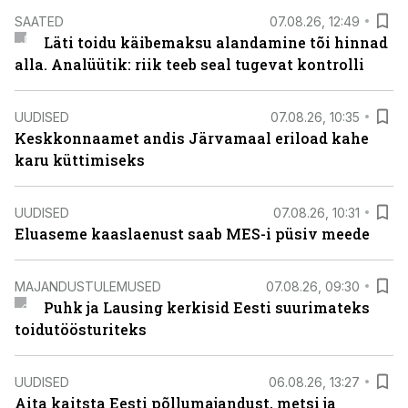
SAATED
07.08.26, 12:49
Läti toidu käibemaksu alandamine tõi hinnad
alla. Analüütik: riik teeb seal tugevat kontrolli
UUDISED
07.08.26, 10:35
Keskkonnaamet andis Järvamaal eriload kahe
karu küttimiseks
UUDISED
07.08.26, 10:31
Eluaseme kaaslaenust saab MES-i püsiv meede
MAJANDUSTULEMUSED
07.08.26, 09:30
Puhk ja Lausing kerkisid Eesti suurimateks
toidutöösturiteks
UUDISED
06.08.26, 13:27
Aita kaitsta Eesti põllumajandust, metsi ja