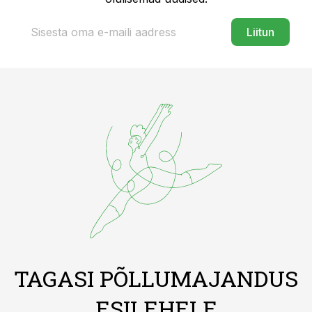
Liitun
TAGASI PÕLLUMAJANDUS
ESILEHELE