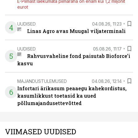
E-Piimast laekumata piimaraha on enam kui 1,2 miljonit
eurot
UUDISED
04.08.26, 11:23
4
Linas Agro avas Muugal viljaterminali
UUDISED
05.08.26, 11:17
5
Rahvusvaheline fond paisutab Bioforce’i
kasvu
MAJANDUSTULEMUSED
04.08.26, 12:14
Infortari ärikasum peaaegu kahekordistus,
6
kasumlikkust toetasid ka uued
põllumajandusettevõtted
VIIMASED UUDISED