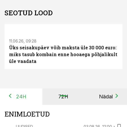
SEOTUD LOOD
ST
11.06.26, 09:28
Üks seisakupäev võib maksta üle 30 000 euro:
miks tasub kombain enne hooaega põhjalikult
üle vaadata
24H
72H
Nädal
ENIMLOETUD
UUDISED
03.08.26, 12:00