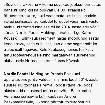
„Suvi oli erakordne – kolme suvekuu jooksul õnnestus
näha nii lund kui ka püsivalt üle 30- kraadiseid
õhutemperatuure, kuid vaatamata heitlikele ilmadele
võtsid jäätisesõbrad kõikidel turgudel väga hästi vastu
meie uudistooted ning see oli ka 2014. aasta edu võti,“
sõnas Nordic Foods Holdingu juhatuse liige Katre
Kõvask. „Külmkaubasegment näitas möödunud aastal
kena kasvu, seda eriti Lätis, kus oleme segmendis ka
ajalooliselt tugevad. Külmkaubasegmendis tuli kasv
tänu tootearendusele ning märgatavalt suurenenud
aktiivsusele Horeca sektoris,“ lisas Kõvask.
Nordic Foods Holding
on Premia Baltikumi
operatsioone juhtiv valdusfirma, mis loodi 2014. aasta
sügisel, kui toonase Premia Foodsi (täna PRFoods)
aktsionärid otsustasid müüa ettevõtte Baltikumi ja
Venemaa jäätise- ja külmkaubaäri Andrei
Beskhmelnitskile, Ukraina päritolu toidutöösturile.