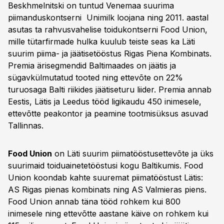
Beskhmelnitski on tuntud Venemaa suurima
piimanduskontserni Unimilk loojana ning 2011. aastal
asutas ta rahvusvahelise toidukontserni Food Union,
mille tütarfirmade hulka kuulub teiste seas ka Läti
suurim piima- ja jäätisetööstus Rigas Piena Kombinats.
Premia ärisegmendid Baltimaades on jäätis ja
sügavkülmutatud tooted ning ettevõte on 22%
turuosaga Balti riikides jäätiseturu liider. Premia annab
Eestis, Lätis ja Leedus tööd ligikaudu 450 inimesele,
ettevõtte peakontor ja peamine tootmisüksus asuvad
Tallinnas.
Food Union
on Läti suurim piimatööstusettevõte ja üks
suurimaid toiduainetetööstusi kogu Baltikumis. Food
Union koondab kahte suuremat piimatööstust Lätis:
AS Rigas pienas kombinats ning AS Valmieras piens.
Food Union annab täna tööd rohkem kui 800
inimesele ning ettevõtte aastane käive on rohkem kui