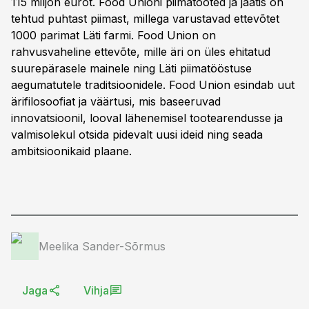
115 miljon eurot. Food Unioni piimatooted ja jäätis on
tehtud puhtast piimast, millega varustavad ettevõtet
1000 parimat Läti farmi. Food Union on
rahvusvaheline ettevõte, mille äri on üles ehitatud
suurepärasele mainele ning Läti piimatööstuse
aegumatutele traditsioonidele. Food Union esindab uut
ärifilosoofiat ja väärtusi, mis baseeruvad
innovatsioonil, looval lähenemisel tootearendusse ja
valmisolekul otsida pidevalt uusi ideid ning seada
ambitsioonikaid plaane.
Meelika Sander-Sõrmus
Jaga
Vihja