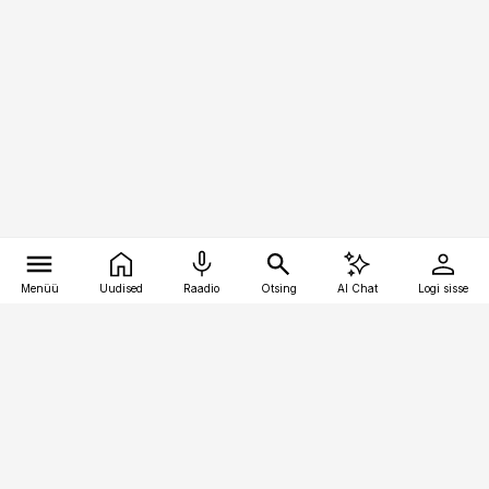
Menüü
Uudised
Raadio
Otsing
AI Chat
Logi sisse
Vana-Lõuna 39/1, 19094 Tallinn
(+372) 667 0111
pollumajandus@pollumajandus.ee