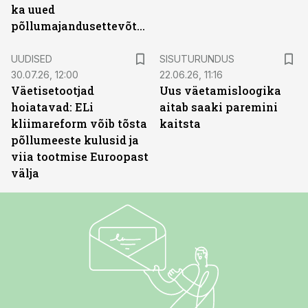
ka uued
põllumajandusettevõtted
ST
UUDISED
SISUTURUNDUS
30.07.26, 12:00
22.06.26, 11:16
Väetisetootjad
Uus väetamisloogika
hoiatavad: ELi
aitab saaki paremini
kliimareform võib tõsta
kaitsta
põllumeeste kulusid ja
viia tootmise Euroopast
välja