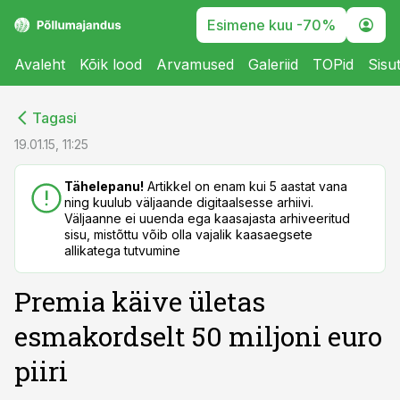
Esimene kuu -70%
Avaleht
Kõik lood
Arvamused
Galeriid
TOPid
Sisu
cebook
cebook
Tagasi
Twitter)
Twitter)
19.01.15, 11:25
kedIn
kedIn
Tähelepanu!
Artikkel on enam kui 5 aastat vana
ning kuulub väljaande digitaalsesse arhiivi.
ail
ail
Väljaanne ei uuenda ega kaasajasta arhiveeritud
sisu, mistõttu võib olla vajalik kaasaegsete
k
k
allikatega tutvumine
Premia käive ületas
esmakordselt 50 miljoni euro
piiri