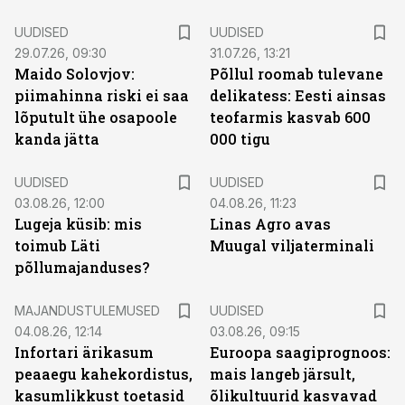
UUDISED
UUDISED
29.07.26, 09:30
31.07.26, 13:21
Maido Solovjov:
Põllul roomab tulevane
piimahinna riski ei saa
delikatess: Eesti ainsas
lõputult ühe osapoole
teofarmis kasvab 600
kanda jätta
000 tigu
UUDISED
UUDISED
03.08.26, 12:00
04.08.26, 11:23
Lugeja küsib: mis
Linas Agro avas
toimub Läti
Muugal viljaterminali
põllumajanduses?
MAJANDUSTULEMUSED
UUDISED
04.08.26, 12:14
03.08.26, 09:15
Infortari ärikasum
Euroopa saagiprognoos:
peaaegu kahekordistus,
mais langeb järsult,
kasumlikkust toetasid
õlikultuurid kasvavad