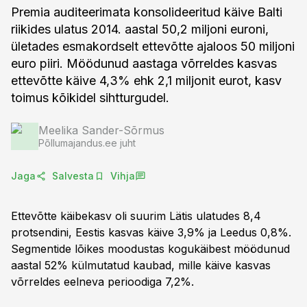
Premia auditeerimata konsolideeritud käive Balti
riikides ulatus 2014. aastal 50,2 miljoni euroni,
ületades esmakordselt ettevõtte ajaloos 50 miljoni
euro piiri. Möödunud aastaga võrreldes kasvas
ettevõtte käive 4,3% ehk 2,1 miljonit eurot, kasv
toimus kõikidel sihtturgudel.
Meelika Sander-Sõrmus
Põllumajandus.ee juht
Jaga
Salvesta
Vihja
Ettevõtte käibekasv oli suurim Lätis ulatudes 8,4
protsendini, Eestis kasvas käive 3,9% ja Leedus 0,8%.
Segmentide lõikes moodustas kogukäibest möödunud
aastal 52% külmutatud kaubad, mille käive kasvas
võrreldes eelneva perioodiga 7,2%.