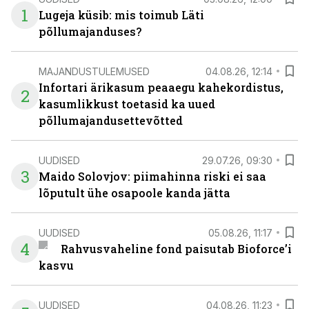
1
Lugeja küsib: mis toimub Läti
põllumajanduses?
MAJANDUSTULEMUSED
04.08.26, 12:14
Infortari ärikasum peaaegu kahekordistus,
2
kasumlikkust toetasid ka uued
põllumajandusettevõtted
UUDISED
29.07.26, 09:30
3
Maido Solovjov: piimahinna riski ei saa
lõputult ühe osapoole kanda jätta
UUDISED
05.08.26, 11:17
4
Rahvusvaheline fond paisutab Bioforce’i
kasvu
UUDISED
04.08.26, 11:23