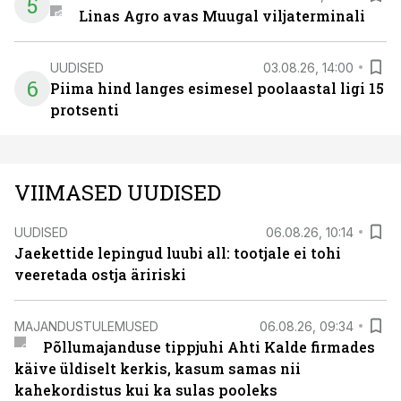
5
Linas Agro avas Muugal viljaterminali
UUDISED
03.08.26, 14:00
6
Piima hind langes esimesel poolaastal ligi 15
protsenti
VIIMASED UUDISED
UUDISED
06.08.26, 10:14
Jaekettide lepingud luubi all: tootjale ei tohi
veeretada ostja äririski
MAJANDUSTULEMUSED
06.08.26, 09:34
Põllumajanduse tippjuhi Ahti Kalde firmades
käive üldiselt kerkis, kasum samas nii
kahekordistus kui ka sulas pooleks