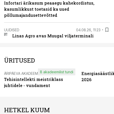
Infortari ärikasum peaaegu kahekordistus,
kasumlikkust toetasid ka uued
põllumajandusettevõtted
UUDISED
04.08.26, 11:23
Linas Agro avas Muugal viljaterminali
ÜRITUSED
8 akadeemilist tundi
Energiasäästli
ÄRIPÄEVA AKADEEMIA
Tehisintellekti meistriklass
2026
juhtidele - vundament
HETKEL KUUM