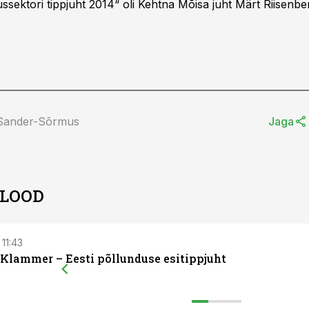
ssektori tippjuht 2014“ oli Kehtna Mõisa juht Märt Riisenbe
 Sander-Sõrmus
Jaga
 LOOD
 11:43
 Klammer – Eesti põllunduse esitippjuht