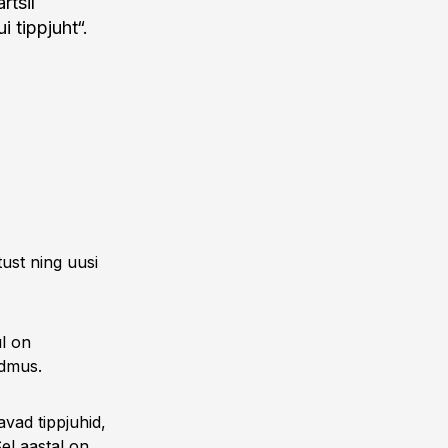
rtsil
 tippjuht“.
ust ning uusi
l on
ndmus.
vad tippjuhid,
el aastal on