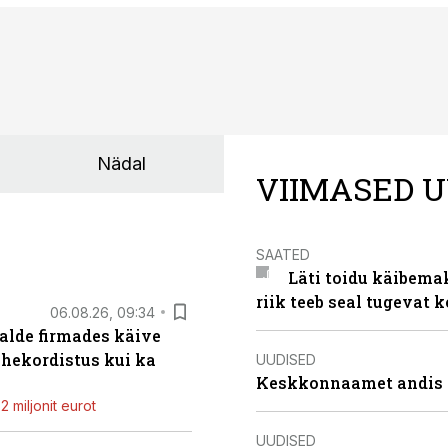
Nädal
VIIMASED U
SAATED
Läti toidu käibema
riik teeb seal tugevat k
06.08.26, 09:34
alde firmades käive
ahekordistus kui ka
UUDISED
Keskkonnaamet andis J
 miljonit eurot
UUDISED