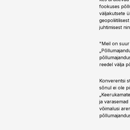
fookuses põll
väljakutsete ü
geopoliitilise
juhtimisest ni
"Meil on suur 
„Põllumajandus
põllumajanduss
reedel välja p
Konverentsi s
sõnul ei ole 
„Keerukamatel
ja varasemad 
võimalusi ar
põllumajanduss