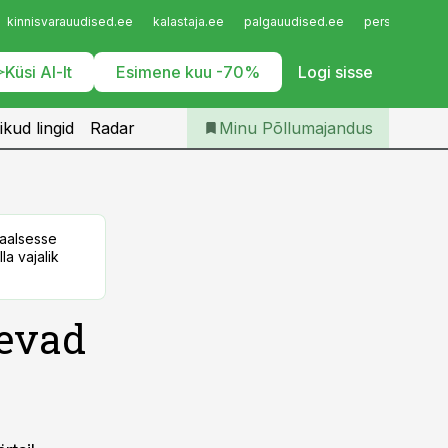
Iseteenindus
kinnisvarauudised.ee
kalastaja.ee
palgauudised.ee
personaliuudi
Telli Põllumajandus
Küsi AI-lt
Esimene kuu -70%
Logi sisse
ikud lingid
Radar
Minu Põllumajandus
taalsesse
la vajalik
nevad