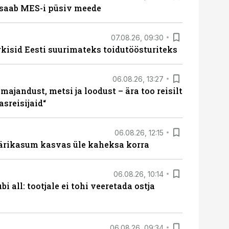
saab MES-i püsiv meede
07.08.26, 09:30
rkisid Eesti suurimateks toidutöösturiteks
06.08.26, 13:27
majandust, metsi ja loodust – ära too reisilt
sreisijaid“
06.08.26, 12:15
ärikasum kasvas üle kaheksa korra
06.08.26, 10:14
i all: tootjale ei tohi veeretada ostja
06.08.26, 09:34