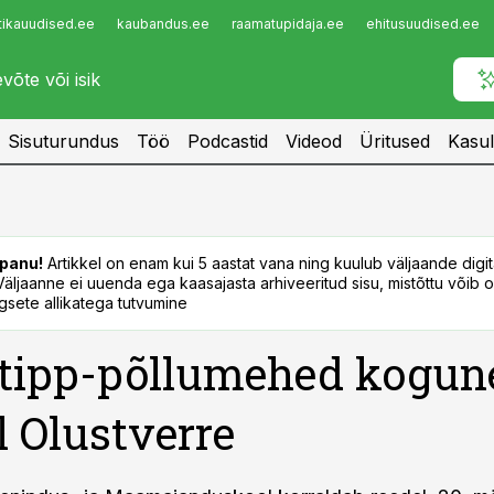
tikauudised.ee
kaubandus.ee
raamatupidaja.ee
ehitusuudised.ee
Infopank
Radar
Sisuturundus
Töö
Podcastid
Videod
Üritused
Kasul
panu!
Artikkel on enam kui 5 aastat vana ning kuulub väljaande digi
. Väljaanne ei uuenda ega kaasajasta arhiveeritud sisu, mistõttu võib ol
sete allikatega tutvumine
 tipp-põllumehed kogu
l Olustverre