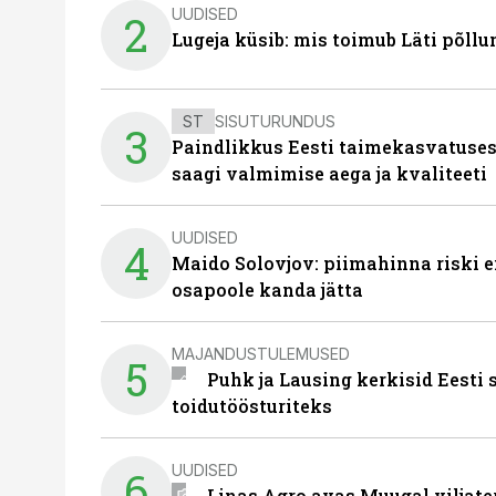
UUDISED
2
Lugeja küsib: mis toimub Läti põll
ST
SISUTURUNDUS
3
Paindlikkus Eesti taimekasvatuses
saagi valmimise aega ja kvaliteeti
UUDISED
4
Maido Solovjov: piimahinna riski ei
osapoole kanda jätta
MAJANDUSTULEMUSED
5
Puhk ja Lausing kerkisid Eesti
toidutöösturiteks
UUDISED
6
Linas Agro avas Muugal viljate