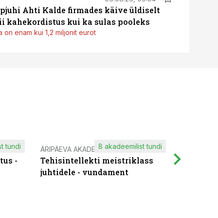
pjuhi Ahti Kalde firmades käive üldiselt
i kahekordistus kui ka sulas pooleks
 on enam kui 1,2 miljonit eurot
t tundi
8 akadeemilist tundi
ÄRIPÄEVA AKADEEMIA
IT KOOLIT
tus -
Tehisintellekti meistriklass
Muutuste
juhtidele - vundament
praktilis