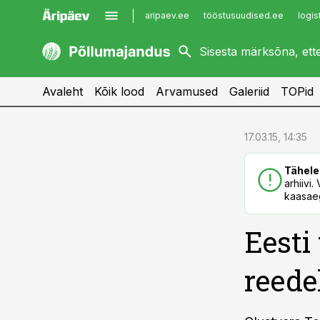
aripaev.ee
tööstusuudised.ee
logis
kaubandus.ee
imelineajalugu.ee
kinnisvarauudised.ee
imelineteadus.ee
Avaleht
Kõik lood
Arvamused
Galeriid
TOPid
cebook
cebook
17.03.15, 14:35
Twitter)
Twitter)
Tähele
kedIn
kedIn
arhiivi
kaasaeg
ail
ail
Eesti
k
k
reede