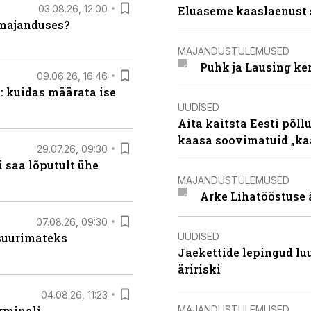
03.08.26, 12:00
Eluaseme kaaslaenust 
umajanduses?
MAJANDUSTULEMUSED
Puhk ja Lausing ke
09.06.26, 16:46
: kuidas määrata ise
UUDISED
Aita kaitsta Eesti põllu
kaasa soovimatuid „kaa
29.07.26, 09:30
 saa lõputult ühe
MAJANDUSTULEMUSED
Arke Lihatööstuse 
07.08.26, 09:30
UUDISED
 suurimateks
Jaekettide lepingud luub
äririski
04.08.26, 11:23
MAJANDUSTULEMUSED
rminali