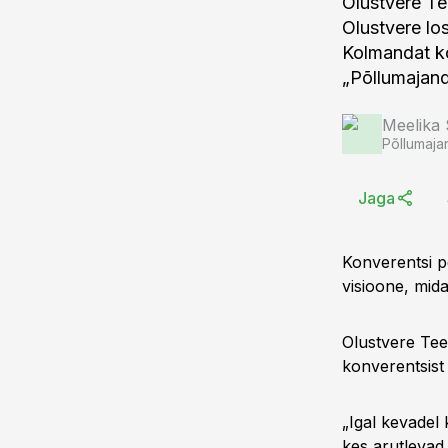
Olustvere Te
Olustvere los
Kolmandat ko
„Põllumajand
Meelika
Põllumaja
Jaga
Konverentsi p
visioone, mida
Olustvere Tee
konverentsis
„Igal kevadel
kes arutlevad 