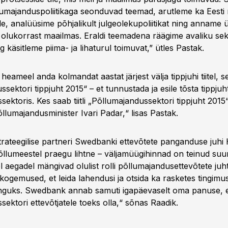
umajanduspoliitikaga seonduvad teemad, arutleme ka Eesti
le, analüüsime põhjalikult julgeolekupoliitikat ning anname 
st olukorrast maailmas. Eraldi teemadena räägime avaliku sek
ng käsitleme piima- ja lihaturul toimuvat,” ütles Pastak.
heameel anda kolmandat aastat järjest välja tippjuhi tiitel, 
sektori tippjuht 2015“ – et tunnustada ja esile tõsta tippjuh
ektoris. Kes saab tiitli „Põllumajandussektori tippjuht 2015
õllumajandusminister Ivari Padar,“ lisas Pastak.
trateegilise partneri Swedbanki ettevõtete panganduse juhi 
põllumeestel praegu lihtne – väljamüügihinnad on teinud suu
 aegadel mängivad olulist rolli põllumajandusettevõtete juh
kogemused, et leida lahendusi ja otsida ka rasketes tingimu
enguks. Swedbank annab samuti igapäevaselt oma panuse, 
ektori ettevõtjatele toeks olla,“ sõnas Raadik.