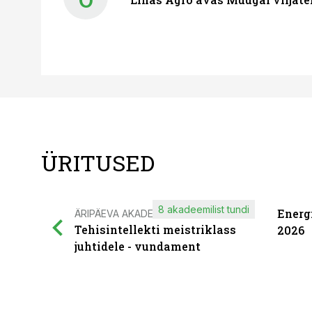
ÜRITUSED
8 akadeemilist tundi
Energ
ÄRIPÄEVA AKADEEMIA
Tehisintellekti meistriklass
2026
juhtidele - vundament