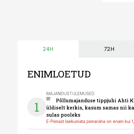
24H
72H
ENIMLOETUD
MAJANDUSTULEMUSED
Põllumajanduse tippjuhi Ahti K
1
üldiselt kerkis, kasum samas nii k
sulas pooleks
E-Piimast laekumata piimaraha on enam kui 1,2