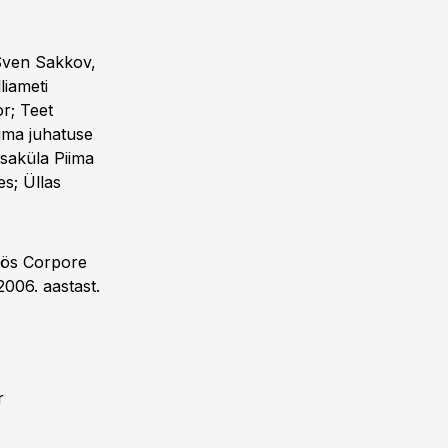
 Sven Sakkov,
liameti
r; Teet
ma juhatuse
saküla Piima
s; Üllas
öös Corpore
006. aastast.
r