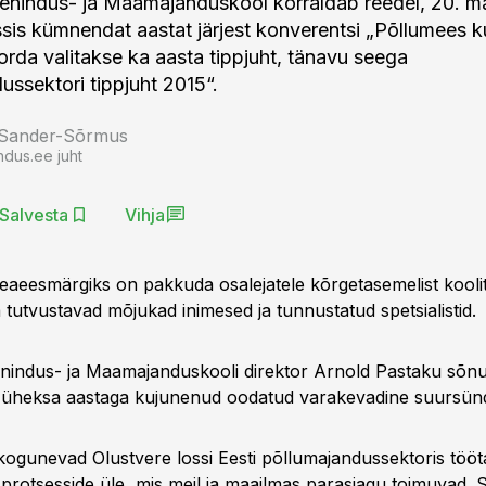
enindus- ja Maamajanduskool korraldab reedel, 20. mä
sis kümnendat aastat järjest konverentsi „Põllumees kui
rda valitakse ka aasta tippjuht, tänavu seega
ussektori tippjuht 2015“.
 Sander-Sõrmus
ndus.ee juht
Salvesta
Vihja
eaeesmärgiks on pakkuda osalejatele kõrgetasemelist koolit
 tutvustavad mõjukad inimesed ja tunnustatud spetsialistid.
nindus- ja Maamajanduskooli direktor Arnold Pastaku sõnu
t üheksa aastaga kujunenud oodatud varakevadine suursü
 kogunevad Olustvere lossi Eesti põllumajandussektoris tööta
protsesside üle, mis meil ja maailmas parasjagu toimuvad. S