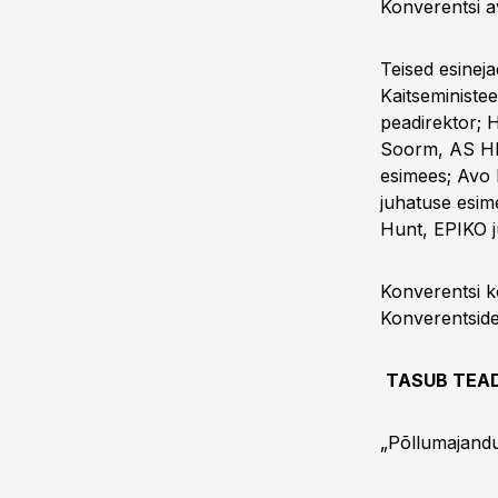
Konverentsi a
Teised esinej
Kaitseministee
peadirektor; 
Soorm, AS HK
esimees; Avo 
juhatuse esim
Hunt, EPIKO ju
Konverentsi 
Konverentside
TASUB TEA
„Põllumajandu