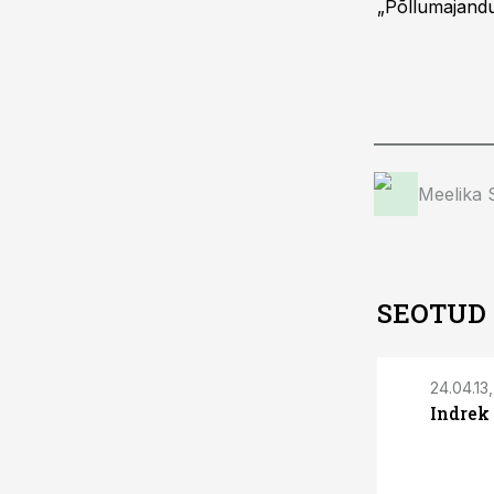
„Põllumajandu
Meelika
SEOTUD
24.04.13,
Indrek