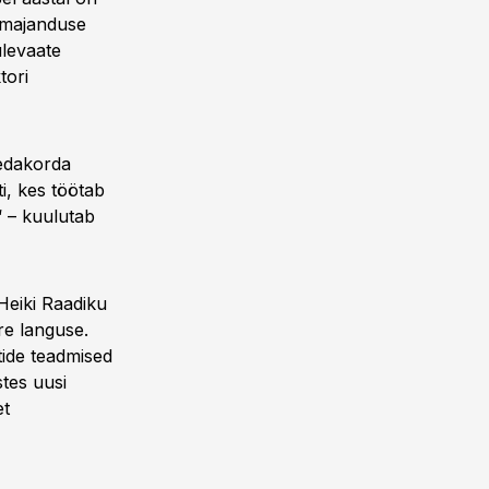
 majanduse
ülevaate
tori
sedakorda
ti, kes töötab
“ – kuulutab
Heiki Raadiku
re languse.
tide teadmised
stes uusi
et