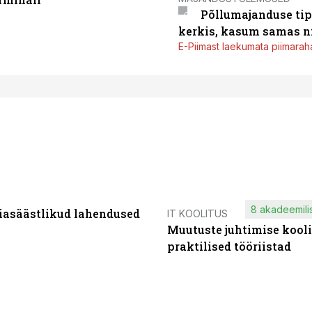
Põllumajanduse tip
kerkis, kasum samas ni
E-Piimast laekumata piimaraha
8 akadeemilis
iasäästlikud lahendused
IT KOOLITUS
Muutuste juhtimise kooli
praktilised tööriistad