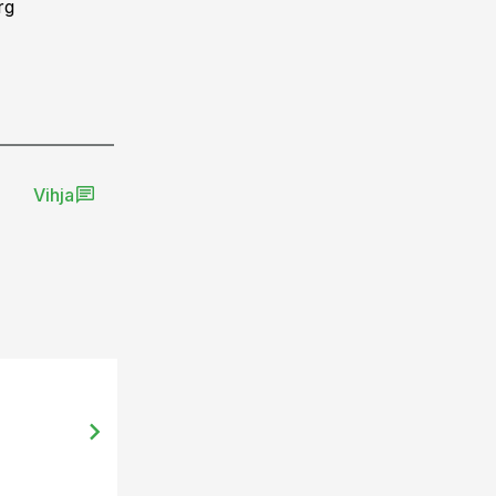
rg
Vihja
25.04.14, 11:35
Põllumajandussektori tippjuht Mär
areng on kiire ja pidev