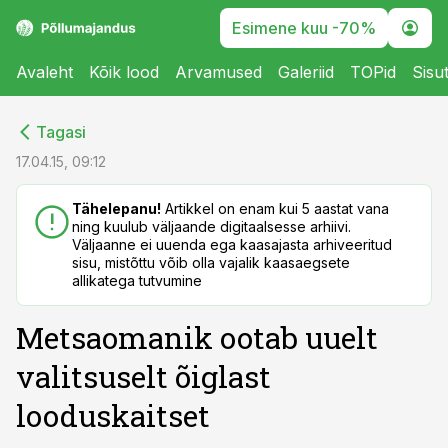
Esimene kuu -70%
Avaleht
Kõik lood
Arvamused
Galeriid
TOPid
Sisu
cebook
cebook
Tagasi
Twitter)
Twitter)
17.04.15, 09:12
kedIn
kedIn
Tähelepanu!
Artikkel on enam kui 5 aastat vana
ning kuulub väljaande digitaalsesse arhiivi.
ail
ail
Väljaanne ei uuenda ega kaasajasta arhiveeritud
sisu, mistõttu võib olla vajalik kaasaegsete
k
k
allikatega tutvumine
Metsaomanik ootab uuelt
valitsuselt õiglast
looduskaitset