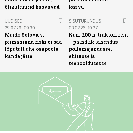
õlikultuurid kasvavad
kasvu
ST
UUDISED
SISUTURUNDUS
29.07.26, 09:30
03.07.26, 10:27
Maido Solovjov:
Kuni 200 hj traktori rent
piimahinna riski ei saa
– paindlik lahendus
lõputult ühe osapoole
põllumajandusse,
kanda jätta
ehitusse ja
teehooldusesse