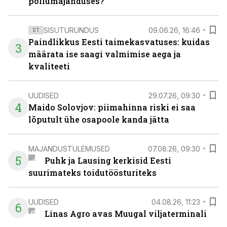
põllumajanduses?
SISUTURUNDUS
09.06.26, 16:46
ST
Paindlikkus Eesti taimekasvatuses: kuidas
3
määrata ise saagi valmimise aega ja
kvaliteeti
UUDISED
29.07.26, 09:30
4
Maido Solovjov: piimahinna riski ei saa
lõputult ühe osapoole kanda jätta
MAJANDUSTULEMUSED
07.08.26, 09:30
5
Puhk ja Lausing kerkisid Eesti
suurimateks toidutöösturiteks
UUDISED
04.08.26, 11:23
6
Linas Agro avas Muugal viljaterminali