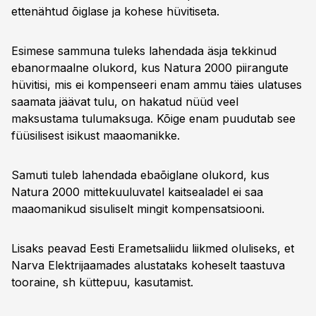
ettenähtud õiglase ja kohese hüvitiseta.
Esimese sammuna tuleks lahendada äsja tekkinud
ebanormaalne olukord, kus Natura 2000 piirangute
hüvitisi, mis ei kompenseeri enam ammu täies ulatuses
saamata jäävat tulu, on hakatud nüüd veel
maksustama tulumaksuga. Kõige enam puudutab see
füüsilisest isikust maaomanikke.
Samuti tuleb lahendada ebaõiglane olukord, kus
Natura 2000 mittekuuluvatel kaitsealadel ei saa
maaomanikud sisuliselt mingit kompensatsiooni.
Lisaks peavad Eesti Erametsaliidu liikmed oluliseks, et
Narva Elektrijaamades alustataks koheselt taastuva
tooraine, sh küttepuu, kasutamist.