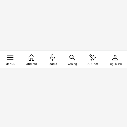
Menüü
Uudised
Raadio
Otsing
AI Chat
Logi sisse
Vana-Lõuna 39/1, 19094 Tallinn
(+372) 667 0111
pollumajandus@pollumajandus.ee
Telli
Reklaam