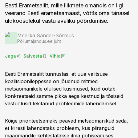
Eesti Erametsaliit, mille liikmete omandis on ligi
veerand Eesti erametsamaast, võttis oma tänasel
üldkoosolekul vastu avaliku pöördumise.
Meelika Sander-Sõrmus
Põllumajandus.ee juht
Jaga
Salvesta
Vihja
Eesti Erametsaliit tunnustas, et uue valitsuse
koalitsioonileppesse on jõudnud mitmed
metsaomanikele olulised küsimused, kuid ootab
konkreetseid samme pikka aega kestnud ja tõsiseid
vastuolusid tekitanud probleemide lahendamisel.
Kõige prioriteetsemaks peavad metsaomanikud seda,
et kiiresti lahendataks probleem, kus piiranguid
maaomandile kehtestatakse ilma põhiseaduses