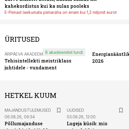
kahekordistus kui ka sulas pooleks
E-Piimast laekumata piimaraha on enam kui 1,2 miljonit eurot
ÜRITUSED
8 akadeemilist tundi
Energiasäästli
ÄRIPÄEVA AKADEEMIA
Tehisintellekti meistriklass
2026
juhtidele - vundament
HETKEL KUUM
MAJANDUSTULEMUSED
UUDISED
06.08.26, 09:34
03.08.26, 12:00
Põllumajanduse
Lugeja küsib: mis