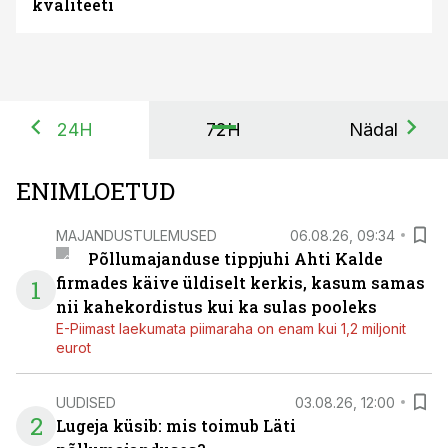
kvaliteeti
24H
72H
Nädal
ENIMLOETUD
MAJANDUSTULEMUSED
06.08.26, 09:34
Põllumajanduse tippjuhi Ahti Kalde
firmades käive üldiselt kerkis, kasum samas
1
nii kahekordistus kui ka sulas pooleks
E-Piimast laekumata piimaraha on enam kui 1,2 miljonit
eurot
UUDISED
03.08.26, 12:00
2
Lugeja küsib: mis toimub Läti