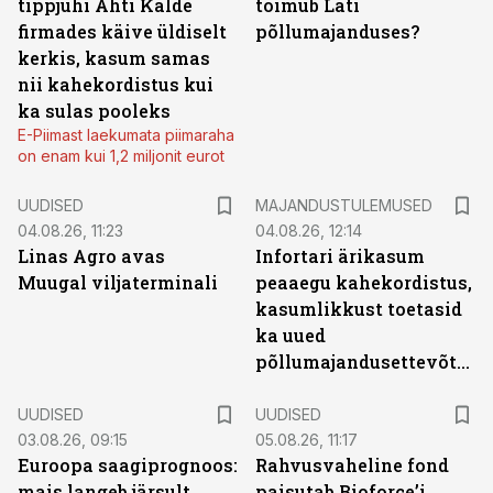
tippjuhi Ahti Kalde
toimub Läti
firmades käive üldiselt
põllumajanduses?
kerkis, kasum samas
nii kahekordistus kui
ka sulas pooleks
E-Piimast laekumata piimaraha
on enam kui 1,2 miljonit eurot
UUDISED
MAJANDUSTULEMUSED
04.08.26, 11:23
04.08.26, 12:14
Linas Agro avas
Infortari ärikasum
Muugal viljaterminali
peaaegu kahekordistus,
kasumlikkust toetasid
ka uued
põllumajandusettevõtted
UUDISED
UUDISED
03.08.26, 09:15
05.08.26, 11:17
Euroopa saagiprognoos:
Rahvusvaheline fond
mais langeb järsult,
paisutab Bioforce’i