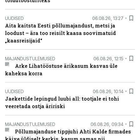
toidutöösturiteks
UUDISED
06.08.26, 13:27
Aita kaitsta Eesti põllumajandust, metsi ja
loodust – ära too reisilt kaasa soovimatuid
„kaasreisijaid“
MAJANDUSTULEMUSED
06.08.26, 12:15
Arke Lihatööstuse ärikasum kasvas üle
kaheksa korra
UUDISED
06.08.26, 10:14
Jaekettide lepingud luubi all: tootjale ei tohi
veeretada ostja äririski
MAJANDUSTULEMUSED
06.08.26, 09:34
Põllumajanduse tippjuhi Ahti Kalde firmades
käive üldiselt kerkis, kasum samas nii