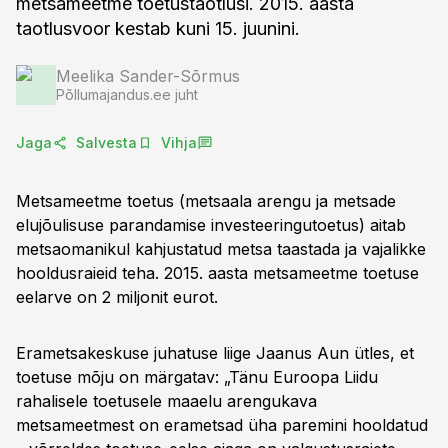
metsameetme toetustaotlusi. 2015. aasta
taotlusvoor kestab kuni 15. juunini.
Meelika Sander-Sõrmus
Põllumajandus.ee juht
Jaga
Salvesta
Vihja
Metsameetme toetus (metsaala arengu ja metsade
elujõulisuse parandamise investeeringutoetus) aitab
metsaomanikul kahjustatud metsa taastada ja vajalikke
hooldusraieid teha. 2015. aasta metsameetme toetuse
eelarve on 2 miljonit eurot.
Erametsakeskuse juhatuse liige Jaanus Aun ütles, et
toetuse mõju on märgatav: „Tänu Euroopa Liidu
rahalisele toetusele maaelu arengukava
metsameetmest on erametsad üha paremini hooldatud