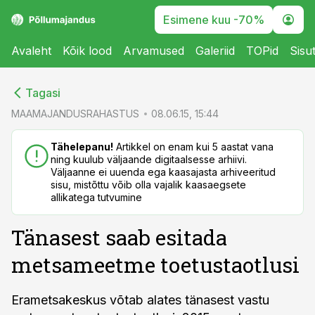
Esimene kuu -70%
Avaleht
Kõik lood
Arvamused
Galeriid
TOPid
Sisu
cebook
cebook
Tagasi
Twitter)
Twitter)
MAAMAJANDUSRAHASTUS
08.06.15, 15:44
kedIn
kedIn
Tähelepanu!
Artikkel on enam kui 5 aastat vana
ning kuulub väljaande digitaalsesse arhiivi.
ail
ail
Väljaanne ei uuenda ega kaasajasta arhiveeritud
sisu, mistõttu võib olla vajalik kaasaegsete
k
k
allikatega tutvumine
Tänasest saab esitada
metsameetme toetustaotlusi
Erametsakeskus võtab alates tänasest vastu