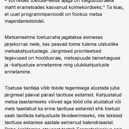
– võrreldes toetuse-eelse ajaga on valgustusraiete
maht erametsades kasvanud kolmekordseks.“ Ta lisas,
et uuel programmiperioodil on fookus metsa
majandamistöödel.
Metsameetme toetusraha jagatakse esimeses
järjekorras neile, kes peavad toime tulema ulatuslike
metsakahjustustega. Järgmised prioriteetsed
tegevused on hooldusraie, metsapuude taimehaiguse
ja –kahjustuse ennetamine ning ulukikahjustuste
ennetamine.
Toetuse taotleja võib tööde tegemisega alustada juba
järgmisel päeval pärast taotluse esitamist. Kahjustatud
metsa taastamiseks võivad aga tööd olla alustatud või
mets taastatud ka enne taotluse esitamist ehk toetust
saab taotleda kahjustuste likvideerimiseks, mis tekkisid
taotluse esitamise aastale eelnenud kalendriaastal.