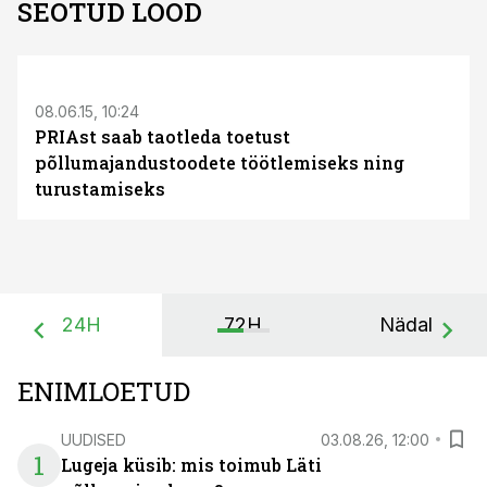
SEOTUD LOOD
S
08.06.15, 10:24
PRIAst saab taotleda toetust
põllumajandustoodete töötlemiseks ning
turustamiseks
24H
72H
Nädal
ENIMLOETUD
UUDISED
03.08.26, 12:00
1
Lugeja küsib: mis toimub Läti