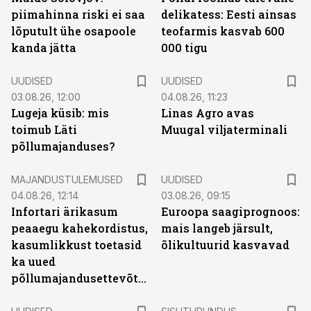
piimahinna riski ei saa
delikatess: Eesti ainsas
lõputult ühe osapoole
teofarmis kasvab 600
kanda jätta
000 tigu
UUDISED
UUDISED
03.08.26, 12:00
04.08.26, 11:23
Lugeja küsib: mis
Linas Agro avas
toimub Läti
Muugal viljaterminali
põllumajanduses?
MAJANDUSTULEMUSED
UUDISED
04.08.26, 12:14
03.08.26, 09:15
Infortari ärikasum
Euroopa saagiprognoos:
peaaegu kahekordistus,
mais langeb järsult,
kasumlikkust toetasid
õlikultuurid kasvavad
ka uued
põllumajandusettevõtted
ST