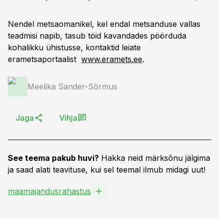
Nendel metsaomanikel, kel endal metsanduse vallas
teadmisi napib, tasub töid kavandades pöörduda
kohalikku ühistusse, kontaktid leiate
erametsaportaalist
www.eramets.ee
.
Meelika Sander-Sõrmus
Jaga
Vihja
See teema pakub huvi?
Hakka neid märksõnu jälgima
ja saad alati teavituse, kui sel teemal ilmub midagi uut!
maamajandusrahastus