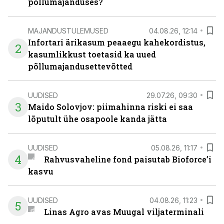
põllumajanduses?
MAJANDUSTULEMUSED
04.08.26, 12:14
Infortari ärikasum peaaegu kahekordistus,
2
kasumlikkust toetasid ka uued
põllumajandusettevõtted
UUDISED
29.07.26, 09:30
3
Maido Solovjov: piimahinna riski ei saa
lõputult ühe osapoole kanda jätta
UUDISED
05.08.26, 11:17
4
Rahvusvaheline fond paisutab Bioforce’i
kasvu
UUDISED
04.08.26, 11:23
5
Linas Agro avas Muugal viljaterminali