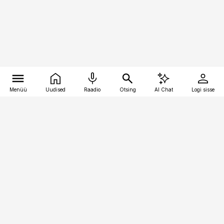
Menüü
Uudised
Raadio
Otsing
AI Chat
Logi sisse
Vana-Lõuna 39/1, 19094 Tallinn
(+372) 667 0111
pollumajandus@pollumajandus.ee
Telli
Reklaam
Firmast