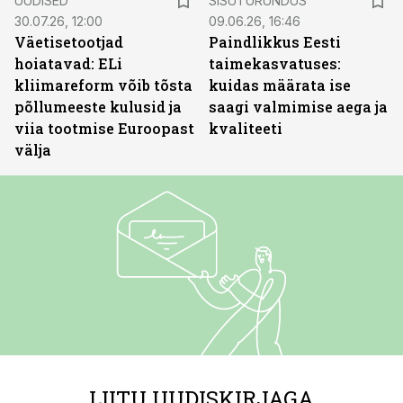
UUDISED
SISUTURUNDUS
30.07.26, 12:00
09.06.26, 16:46
Väetisetootjad
Paindlikkus Eesti
hoiatavad: ELi
taimekasvatuses:
kliimareform võib tõsta
kuidas määrata ise
põllumeeste kulusid ja
saagi valmimise aega ja
viia tootmise Euroopast
kvaliteeti
välja
LIITU UUDISKIRJAGA