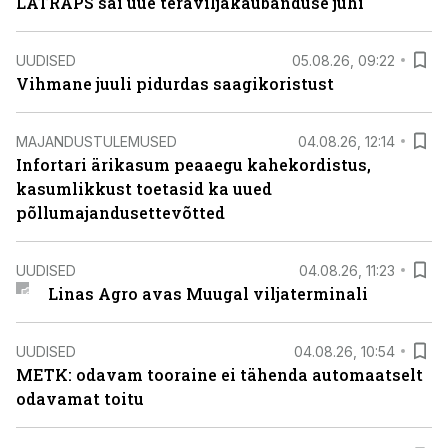
LATRAPS sai uue teraviljakaubanduse juhi
UUDISED
05.08.26, 09:22
Vihmane juuli pidurdas saagikoristust
MAJANDUSTULEMUSED
04.08.26, 12:14
Infortari ärikasum peaaegu kahekordistus,
kasumlikkust toetasid ka uued
põllumajandusettevõtted
UUDISED
04.08.26, 11:23
Linas Agro avas Muugal viljaterminali
UUDISED
04.08.26, 10:54
METK: odavam tooraine ei tähenda automaatselt
odavamat toitu