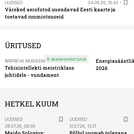
UUDISED
04.08.26, 10:43
Värsked aerofotod uuendavad Eesti kaarte ja
toetavad ruumiotsuseid
ÜRITUSED
8 akadeemilist tundi
Energiasäästli
ÄRIPÄEVA AKADEEMIA
Tehisintellekti meistriklass
2026
juhtidele - vundament
HETKEL KUUM
UUDISED
UUDISED
29.07.26, 09:30
31.07.26, 13:21
Maido Solovjov:
Põllul roomab tulevane