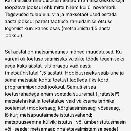
Raha eraldamise otsusest teatab Erametsakeskus saja
tööpäeva jooksul ehk mitte hiljem kui 6. novembril.
Tegevused tuleb ellu viia ja maksetaotlused esitada
aasta jooksul pärast taotluse rahuldamise otsuse
tegemist kuni kahes osas (metsaühistu 1,5 aasta
jooksul).
Sel aastal on metsameetmes mõned muudatused. Kui
varem oli toetuse saamiseks vajalike tööde tegemiseks
aega kaks aastat, siis praegu vaid aasta
(metsaühistutel 1,5 aastat). Hooldusraieks saab ühe ja
sama metsaala kohta toetust taotleda üks kord
programmiperioodi jooksul. Samuti ei saa
toetusrahadega enam soetada suuremat („ratastel“)
metsatehnikat ja toetatakse vaid väiksema tehnika
soetamist (mootorsaag; kõrglaasimissaag; võsasaag, -
lõikur; metsapuutaimede istutusvahend;
metspuuseemne külvik; istutus- või ümberistutusmasin
või -seade; metsamaapinna ettevalmistamise seade).