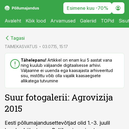
Esimene kuu -70%
Avaleht
Kõik lood
Arvamused
Galeriid
TOPid
Sisu
cebook
cebook
Tagasi
Twitter)
Twitter)
TAIMEKASVATUS
03.07.15, 15:17
kedIn
kedIn
Tähelepanu!
Artikkel on enam kui 5 aastat vana
ning kuulub väljaande digitaalsesse arhiivi.
ail
ail
Väljaanne ei uuenda ega kaasajasta arhiveeritud
sisu, mistõttu võib olla vajalik kaasaegsete
k
k
allikatega tutvumine
Suur fotogalerii: Agrovizija
2015
Eesti põllumajandusettevõtjad olid 1.-3. juulil