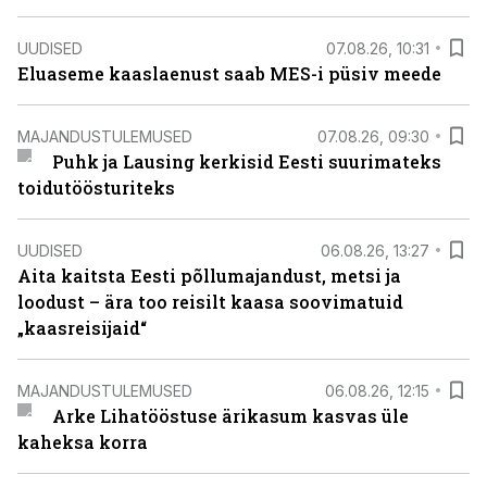
UUDISED
07.08.26, 10:31
Eluaseme kaaslaenust saab MES-i püsiv meede
MAJANDUSTULEMUSED
07.08.26, 09:30
Puhk ja Lausing kerkisid Eesti suurimateks
toidutöösturiteks
UUDISED
06.08.26, 13:27
Aita kaitsta Eesti põllumajandust, metsi ja
loodust – ära too reisilt kaasa soovimatuid
„kaasreisijaid“
MAJANDUSTULEMUSED
06.08.26, 12:15
Arke Lihatööstuse ärikasum kasvas üle
kaheksa korra