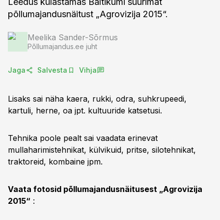
Leedus külastamas Baltikumi suurimat
põllumajandusnäitust „Agrovizija 2015“.
Meelika Sander-Sõrmus
Põllumajandus.ee juht
Jaga
Salvesta
Vihja
Lisaks sai näha kaera, rukki, odra, suhkrupeedi,
kartuli, herne, oa jpt. kultuuride katsetusi.
Tehnika poole pealt sai vaadata erinevat
mullaharimistehnikat, külvikuid, pritse, silotehnikat,
traktoreid, kombaine jpm.
Vaata fotosid põllumajandusnäitusest „Agrovizija
2015“
: