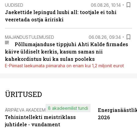
UUDISED
06.08.26, 10:14
Jaekettide lepingud luubi all: tootjale ei tohi
veeretada ostja äririski
MAJANDUSTULEMUSED
06.08.26, 09:34
Põllumajanduse tippjuhi Ahti Kalde firmades
käive üldiselt kerkis, kasum samas nii
kahekordistus kui ka sulas pooleks
E-Piimast laekumata piimaraha on enam kui 1,2 miljonit eurot
ÜRITUSED
8 akadeemilist tundi
Energiasäästli
ÄRIPÄEVA AKADEEMIA
Tehisintellekti meistriklass
2026
juhtidele - vundament