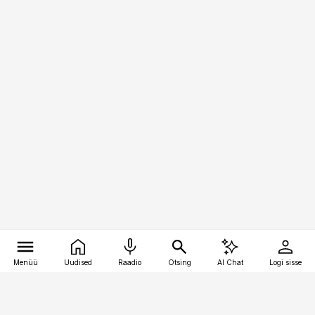
Menüü
Uudised
Raadio
Otsing
AI Chat
Logi sisse