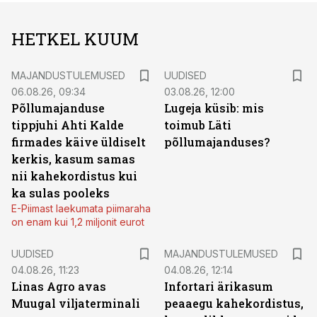
HETKEL KUUM
MAJANDUSTULEMUSED
UUDISED
06.08.26, 09:34
03.08.26, 12:00
Põllumajanduse
Lugeja küsib: mis
tippjuhi Ahti Kalde
toimub Läti
firmades käive üldiselt
põllumajanduses?
kerkis, kasum samas
nii kahekordistus kui
ka sulas pooleks
E-Piimast laekumata piimaraha
on enam kui 1,2 miljonit eurot
UUDISED
MAJANDUSTULEMUSED
04.08.26, 11:23
04.08.26, 12:14
Linas Agro avas
Infortari ärikasum
Muugal viljaterminali
peaaegu kahekordistus,