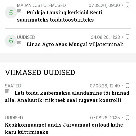
MAJANDUSTULEMUSED
07.08.26, 09:30
5
Puhk ja Lausing kerkisid Eesti
suurimateks toidutöösturiteks
UUDISED
04.08.26, 11:23
6
Linas Agro avas Muugal viljaterminali
VIIMASED UUDISED
SAATED
07.08.26, 12:49
Läti toidu käibemaksu alandamine tõi hinnad
alla. Analüütik: riik teeb seal tugevat kontrolli
UUDISED
07.08.26, 10:35
Keskkonnaamet andis Järvamaal eriload kahe
karu küttimiseks