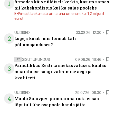
firmades käive üldiselt kerkis, kasum samas
1
nii kahekordistus kui ka sulas pooleks
E-Piimast laekumata piimaraha on enam kui 1,2 miljonit
eurot
UUDISED
03.08.26, 12:00
2
Lugeja küsib: mis toimub Läti
põllumajanduses?
SISUTURUNDUS
09.06.26, 16:46
ST
Paindlikkus Eesti taimekasvatuses: kuidas
3
määrata ise saagi valmimise aega ja
kvaliteeti
UUDISED
29.07.26, 09:30
4
Maido Solovjov: piimahinna riski ei saa
lõputult ühe osapoole kanda jätta