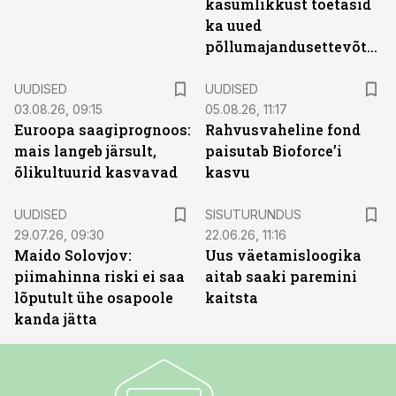
kasumlikkust toetasid
ka uued
põllumajandusettevõtted
UUDISED
UUDISED
03.08.26, 09:15
05.08.26, 11:17
Euroopa saagiprognoos:
Rahvusvaheline fond
mais langeb järsult,
paisutab Bioforce’i
õlikultuurid kasvavad
kasvu
ST
UUDISED
SISUTURUNDUS
29.07.26, 09:30
22.06.26, 11:16
Maido Solovjov:
Uus väetamisloogika
piimahinna riski ei saa
aitab saaki paremini
lõputult ühe osapoole
kaitsta
kanda jätta