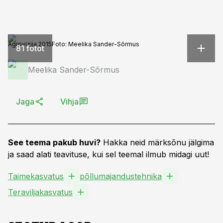
Agrovizija 2015
Foto:
Meelika Sander-Sõrmus
81 fotot
Meelika Sander-Sõrmus
Jaga
Vihja
See teema pakub huvi?
Hakka neid märksõnu jälgima
ja saad alati teavituse, kui sel teemal ilmub midagi uut!
Taimekasvatus
põllumajandustehnika
Teraviljakasvatus