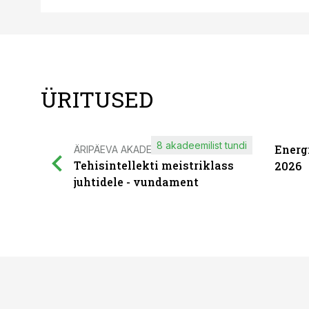
ÜRITUSED
8 akadeemilist tundi
Energ
ÄRIPÄEVA AKADEEMIA
Tehisintellekti meistriklass
2026
juhtidele - vundament