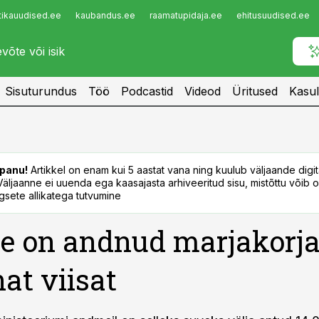
tikauudised.ee
kaubandus.ee
raamatupidaja.ee
ehitusuudised.ee
Infopank
Radar
Sisuturundus
Töö
Podcastid
Videod
Üritused
Kasul
panu!
Artikkel on enam kui 5 aastat vana ning kuulub väljaande digi
. Väljaanne ei uuenda ega kaasajasta arhiveeritud sisu, mistõttu võib ol
sete allikatega tutvumine
 on andnud marjakorja
hat viisat