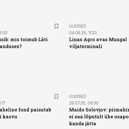
UUDISED
2:00
04.08.26, 11:23
sib: mis toimub Läti
Linas Agro avas Muugal
anduses?
viljaterminali
UUDISED
:17
29.07.26, 09:30
heline fond paisutab
Maido Solovjov: piimahi
’i kasvu
ei saa lõputult ühe osapo
kanda jätta