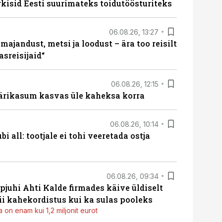
rkisid Eesti suurimateks toidutöösturiteks
06.08.26, 13:27
majandust, metsi ja loodust – ära too reisilt
sreisijaid“
06.08.26, 12:15
ärikasum kasvas üle kaheksa korra
06.08.26, 10:14
i all: tootjale ei tohi veeretada ostja
06.08.26, 09:34
pjuhi Ahti Kalde firmades käive üldiselt
i kahekordistus kui ka sulas pooleks
 on enam kui 1,2 miljonit eurot