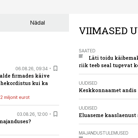
Nädal
VIIMASED U
SAATED
Läti toidu käibema
riik teeb seal tugevat k
06.08.26, 09:34
alde firmades käive
ahekordistus kui ka
UUDISED
Keskkonnaamet andis J
 miljonit eurot
UUDISED
03.08.26, 12:00
Eluaseme kaaslaenust 
umajanduses?
MAJANDUSTULEMUSED