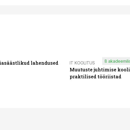
8 akadeemilis
iasäästlikud lahendused
IT KOOLITUS
Muutuste juhtimise kooli
praktilised tööriistad