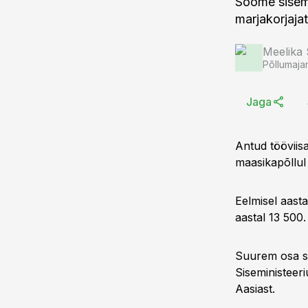
Soome sisemi
marjakorjaja
Meelika
Põllumaja
Jaga
Antud tööviis
maasikapõllul 
Eelmisel aast
aastal 13 500.
Suurem osa su
Siseministeer
Aasiast.