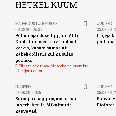
HETKEL KUUM
MAJANDUSTULEMUSED
UUDISED
06.08.26, 09:34
03.08.26, 1
Põllumajanduse tippjuhi Ahti
Lugeja kü
Kalde firmades käive üldiselt
põllumaj
kerkis, kasum samas nii
kahekordistus kui ka sulas
pooleks
E-Piimast laekumata piimaraha on enam kui
1,2 miljonit eurot
UUDISED
UUDISED
03.08.26, 09:15
05.08.26, 11
Euroopa saagiprognoos: mais
Rahvusva
langeb järsult, õlikultuurid
Bioforce
kasvavad