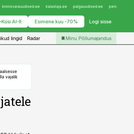
Iseteenindus
kinnisvarauudised.ee
kalastaja.ee
palgauudised.ee
personaliuudi
Telli Põllumajandus
Küsi AI-lt
Esimene kuu -70%
Logi sisse
ikud lingid
Radar
Minu Põllumajandus
taalsesse
la vajalik
jatele