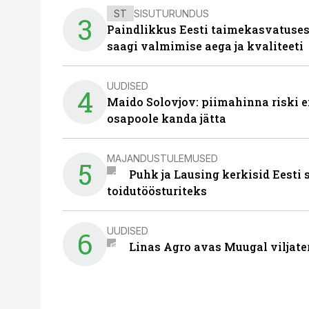
ST
SISUTURUNDUS
3
Paindlikkus Eesti taimekasvatuses
saagi valmimise aega ja kvaliteeti
UUDISED
4
Maido Solovjov: piimahinna riski ei
osapoole kanda jätta
MAJANDUSTULEMUSED
5
Puhk ja Lausing kerkisid Eesti
toidutöösturiteks
UUDISED
6
Linas Agro avas Muugal viljate