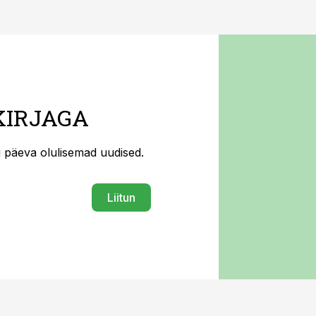
KIRJAGA
ti päeva olulisemad uudised.
Liitun