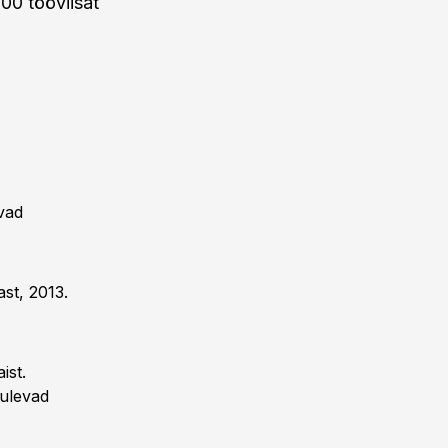
00 tööviisat
vad
st, 2013.
ist.
tulevad