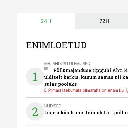
24H
72H
ENIMLOETUD
MAJANDUSTULEMUSED
Põllumajanduse tippjuhi Ahti K
1
üldiselt kerkis, kasum samas nii k
sulas pooleks
E-Piimast laekumata piimaraha on enam kui 1,2
UUDISED
2
Lugeja küsib: mis toimub Läti põll