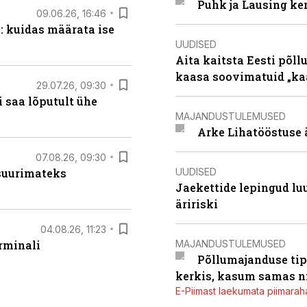
Puhk ja Lausing ke
09.06.26, 16:46
: kuidas määrata ise
UUDISED
Aita kaitsta Eesti põllu
kaasa soovimatuid „kaa
29.07.26, 09:30
 saa lõputult ühe
MAJANDUSTULEMUSED
Arke Lihatööstuse 
07.08.26, 09:30
UUDISED
 suurimateks
Jaekettide lepingud luub
äririski
04.08.26, 11:23
MAJANDUSTULEMUSED
rminali
Põllumajanduse tip
kerkis, kasum samas ni
E-Piimast laekumata piimaraha