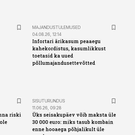
MAJANDUSTULEMUSED
04.08.26, 12:14
Infortari ärikasum peaaegu
kahekordistus, kasumlikkust
toetasid ka uued
põllumajandusettevõtted
ST
SISUTURUNDUS
11.06.26, 09:28
nna riski
Üks seisakupäev võib maksta üle
ole
30 000 euro: miks tasub kombain
enne hooaega põhjalikult üle