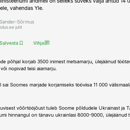
nisteeriumi andmeil on selleks suveks välja antud 14 0
tele, vahendas Yle.
 Sander-Sõrmus
ndus.ee juht
Salvesta
Vihja
ade põhjal korjab 3500 inimest metsamarju, ülejäänud tööta
või nopivad teisi aiamarju.
al sai Soomes marjade korjamiseks tööviisa 11 000 välismaala
visest võõrtööjõust tuleb Soome põldudele Ukrainast ja Ta
iumi hinnangul on tänavu ukrainlasi 8000-9000, ülejäänud 