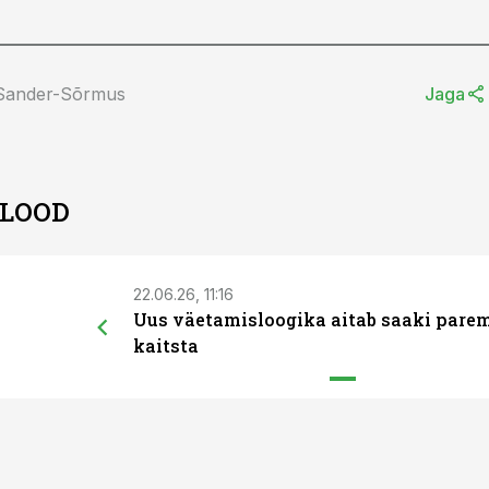
 Sander-Sõrmus
Jaga
 LOOD
22.06.26, 11:16
Uus väetamisloogika aitab saaki pare
kaitsta