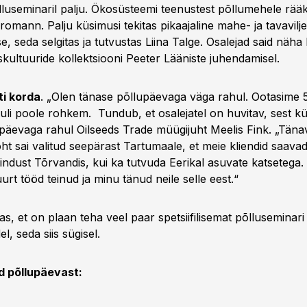
lluseminaril palju. Ökosüsteemi teenustest põllumehele rääk
omann. Palju küsimusi tekitas pikaajaline mahe- ja tavavilje
e, seda selgitas ja tutvustas Liina Talge. Osalejad said näh
kultuuride kollektsiooni Peeter Lääniste juhendamisel.
ti korda
. „Olen tänase põllupäevaga väga rahul. Ootasime 5
tuli poole rohkem. Tundub, et osalejatel on huvitav, sest kü
i päevaga rahul Oilseeds Trade müügijuht Meelis Fink. „Tän
ht sai valitud seepärast Tartumaale, et meie kliendid saavad
sindust Tõrvandis, kui ka tutvuda Eerikal asuvate katsetega.
urt tööd teinud ja minu tänud neile selle eest.“
sas, et on plaan teha veel paar spetsiifilisemat põlluseminari
l, seda siis sügisel.
d põllupäevast: