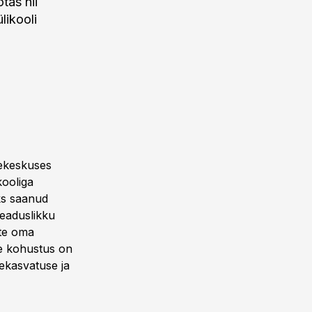
tas nii
likooli
sekeskuses
kooliga
oks saanud
eaduslikku
tte oma
eie kohustus on
ekasvatuse ja