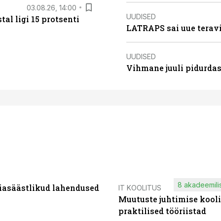
03.08.26, 14:00
UUDISED
al ligi 15 protsenti
LATRAPS sai uue teravi
UUDISED
Vihmane juuli pidurdas
8 akadeemilis
iasäästlikud lahendused
IT KOOLITUS
Muutuste juhtimise kooli
praktilised tööriistad