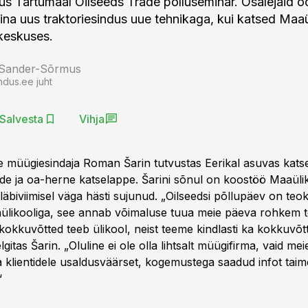
imus Tartumaal Oilseeds Trade põlluseminar. Osalejaid oo
iina uus traktoriesindus uue tehnikaga, kui katsed Maaü
keskuses.
 Sander-Sõrmus
ndus.ee juht
Salvesta
Vihja
e müügiesindaja Roman Šarin tutvustas Eerikal asuvas kat
jade ja oa-herne katselappe. Šarini sõnul on koostöö Maaüli
läbiviimisel väga hästi sujunud. „Oilseedsi põllupäev on te
likooliga, see annab võimaluse tuua meie päeva rohkem t
 kokkuvõtted teeb ülikool, neist teeme kindlasti ka kokkuvõ
selgitas Šarin. „Oluline ei ole olla lihtsalt müügifirma, vaid m
 klientidele usaldusväärset, kogemustega saadud infot taim
“