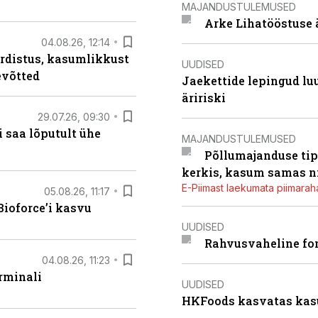
MAJANDUSTULEMUSED
Arke Lihatööstuse 
04.08.26, 12:14
rdistus, kasumlikkust
UUDISED
evõtted
Jaekettide lepingud luub
äririski
29.07.26, 09:30
 saa lõputult ühe
MAJANDUSTULEMUSED
Põllumajanduse tip
kerkis, kasum samas ni
E-Piimast laekumata piimaraha
05.08.26, 11:17
ioforce’i kasvu
UUDISED
Rahvusvaheline fon
04.08.26, 11:23
rminali
UUDISED
HKFoods kasvatas kas