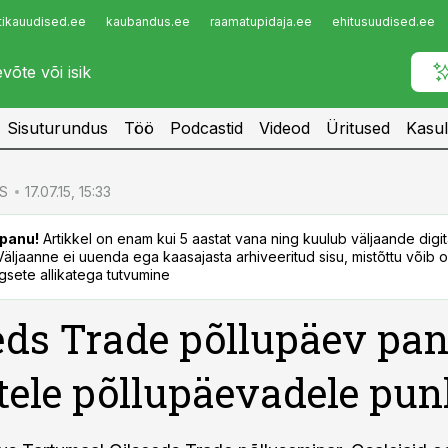
tikauudised.ee
kaubandus.ee
raamatupidaja.ee
ehitusuudised.ee
Infopank
Radar
Sisuturundus
Töö
Podcastid
Videod
Üritused
Kasul
S
17.07.15, 15:33
panu!
Artikkel on enam kui 5 aastat vana ning kuulub väljaande digi
. Väljaanne ei uuenda ega kaasajasta arhiveeritud sisu, mistõttu võib ol
sete allikatega tutvumine
eds Trade põllupäev pan
tele põllupäevadele pun