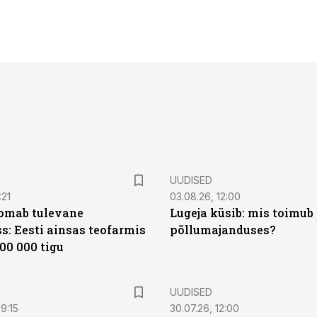
UUDISED
:21
03.08.26, 12:00
oomab tulevane
Lugeja küsib: mis toimub 
s: Eesti ainsas teofarmis
põllumajanduses?
00 000 tigu
UUDISED
9:15
30.07.26, 12:00