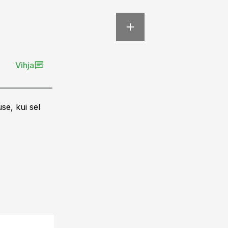
Vihja
se, kui sel
ST