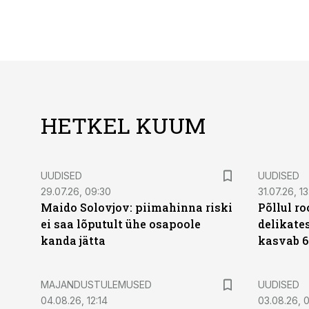
HETKEL KUUM
UUDISED
UUDISED
29.07.26, 09:30
31.07.26, 13
Maido Solovjov: piimahinna riski
Põllul r
ei saa lõputult ühe osapoole
delikates
kanda jätta
kasvab 6
MAJANDUSTULEMUSED
UUDISED
04.08.26, 12:14
03.08.26, 0