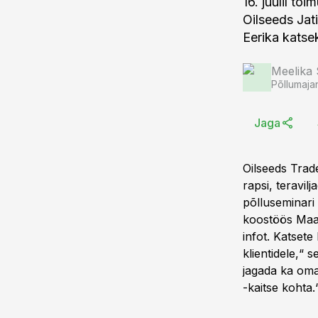
16. juulil to
Oilseeds Jat
Eerika katse
Meelika
Põllumaja
Jaga
Oilseeds Trad
rapsi, teravil
põlluseminari 
koostöös Maaü
infot. Katsete
klientidele,“ 
jagada ka oma
-kaitse kohta.