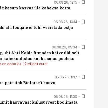
06.08.26, 12:15
ärikasum kasvas üle kaheksa korra
06.08.26, 10:14
i all: tootjale ei tohi veeretada ostja
06.08.26, 09:34
pjuhi Ahti Kalde firmades käive üldiselt
i kahekordistus kui ka sulas pooleks
 on enam kui 1,2 miljonit eurot
05.08.26, 11:17
d paisutab Bioforce’i kasvu
05.08.26, 11:00
umit kasvavast kulusurvest hoolimata