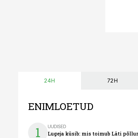
24H
72H
ENIMLOETUD
UUDISED
1
Lugeja küsib: mis toimub Läti põll