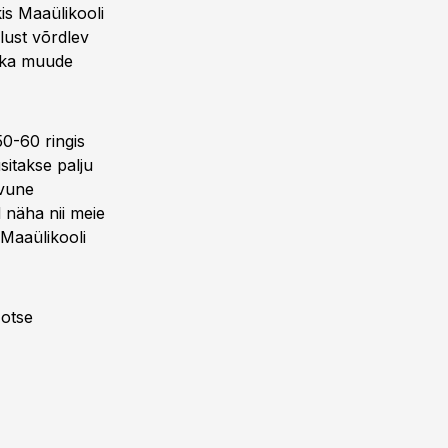
is Maaülikooli
lust võrdlev
a ka muude
0-60 ringis
sitakse palju
avune
 näha nii meie
 Maaülikooli
 otse