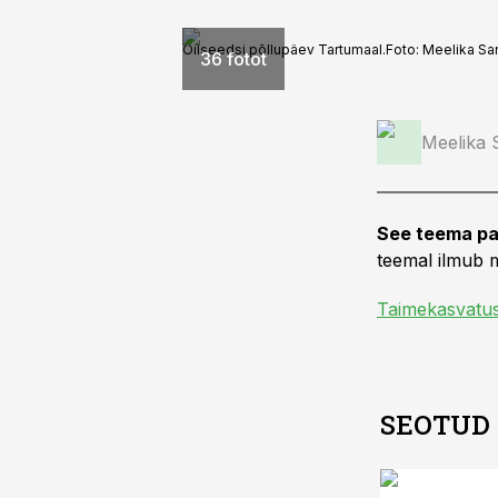
Oilseedsi põllupäev Tartumaal.
Foto:
Meelika S
36 fotot
Meelika
See teema pa
teemal ilmub m
Taimekasvatu
SEOTUD