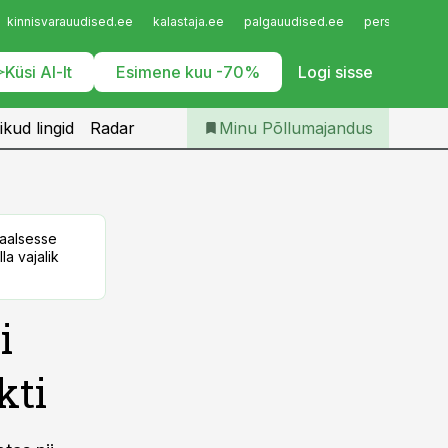
Iseteenindus
kinnisvarauudised.ee
kalastaja.ee
palgauudised.ee
personaliuudi
Telli Põllumajandus
Küsi AI-lt
Esimene kuu -70%
Logi sisse
ikud lingid
Radar
Minu Põllumajandus
taalsesse
la vajalik
i
kti