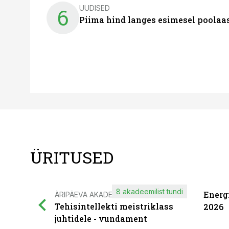
UUDISED
6
Piima hind langes esimesel poolaast
ÜRITUSED
8 akadeemilist tundi
Energ
ÄRIPÄEVA AKADEEMIA
Tehisintellekti meistriklass
2026
juhtidele - vundament