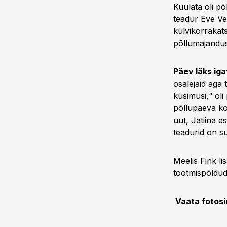
Kuulata oli põ
teadur Eve Ver
külvikorrakats
põllumajandus
Päev läks iga
osalejaid aga 
küsimusi,“ ol
põllupäeva ko
uut, Jatiina e
teadurid on su
Meelis Fink li
tootmispõldude
Vaata fotosi