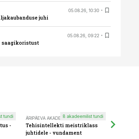
05.08.26, 10:30
ljakaubanduse juhi
05.08.26, 09:22
 saagikoristust
t tundi
8 akadeemilist tundi
ÄRIPÄEVA AKADEEMIA
IT KOOLIT
tus -
Tehisintellekti meistriklass
Muutuste
juhtidele - vundament
praktilis