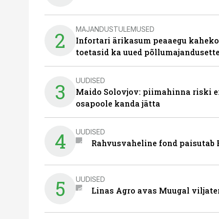
MAJANDUSTULEMUSED
2
Infortari ärikasum peaaegu kaheko
toetasid ka uued põllumajandusett
UUDISED
3
Maido Solovjov: piimahinna riski ei
osapoole kanda jätta
UUDISED
4
Rahvusvaheline fond paisutab B
UUDISED
5
Linas Agro avas Muugal viljate