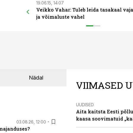
19.06.15, 14:07
Veikko Vahar: Tuleb leida tasakaal vaj
ja võimaluste vahel
Nädal
VIIMASED U
UUDISED
Aita kaitsta Eesti põllu
kaasa soovimatuid „kaa
03.08.26, 12:00
umajanduses?