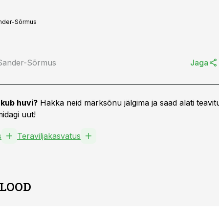
ander-Sõrmus
 Sander-Sõrmus
Jaga
kub huvi?
Hakka neid märksõnu jälgima ja saad alati teavitu
idagi uut!
s
Teraviljakasvatus
 LOOD