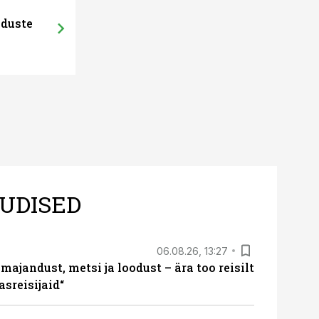
22.06.26, 11:16
aduste
Uus väetamis
kaitsta
UDISED
06.08.26, 13:27
majandust, metsi ja loodust – ära too reisilt
sreisijaid“