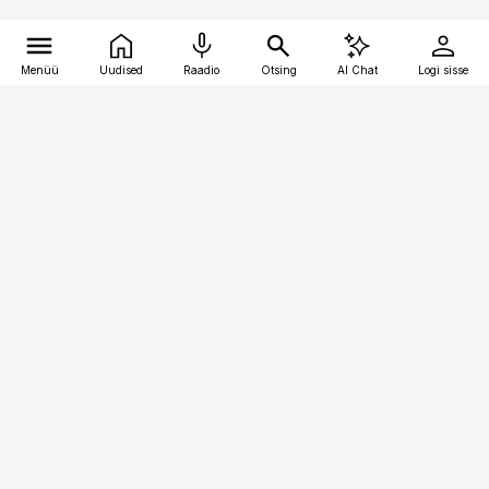
Menüü
Uudised
Raadio
Otsing
AI Chat
Logi sisse
Vana-Lõuna 39/1, 19094 Tallinn
(+372) 667 0111
pollumajandus@pollumajandus.ee
Telli
Reklaam
Firmast
Sisu kasutamisõigused
Ajakirjaniku
eetikakoodeks
Üldtingimused
Privaatsustingimused
Küpsiste poliitika
KKK
Eesti Meediaettevõtete
Eelistuste haldamine