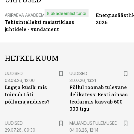
8 akadeemilist tundi
Energiasäästli
ÄRIPÄEVA AKADEEMIA
Tehisintellekti meistriklass
2026
juhtidele - vundament
HETKEL KUUM
UUDISED
UUDISED
03.08.26, 12:00
31.07.26, 13:21
Lugeja küsib: mis
Põllul roomab tulevane
toimub Läti
delikatess: Eesti ainsas
põllumajanduses?
teofarmis kasvab 600
000 tigu
UUDISED
MAJANDUSTULEMUSED
29.07.26, 09:30
04.08.26, 12:14