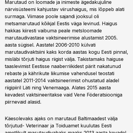
Marutaud on loomade ja inimeste ägedakujuline
närvisüsteemi kahjustav viirushaigus, mis lõppeb alati
surmaga. Viimase poole sajandi jooksul oli
metsamarutaud kõikjal Eestis väga levinud. Haigus
hakkas kiiresti vaibuma peale metsloomade
marutaudivastase vaktsineerimise alustamist 2005.
aasta sügisel. Aastatel 2006-2010 külvati
marutaudivaktsiini kaks korda aastas kogu Eesti pinnal,
misläbi tõrjuti haigus riigist välja. Takistamaks haiguse
taaslevimist Eestisse naaberriikidest pärit nakatunud
rebaste ja kährikute liikumise vahendusel teostati
aastatel 2011-2014 vaktsineerimist ohustatud aladel
riigipiiril Läti ning Venemaaga. Alates 2015 aasta
kevadest vaktsineeritakse vaid Vene Föderatsiooniga
piirnevaid alasid.
Käesolevaks ajaks on marutaud Baltimaadest välja
tõrjutud- Veterinaar ja Toiduamet kuulutas Eesti
ametlikult marutaudivabaks maaks 2013 aasta kevadel,