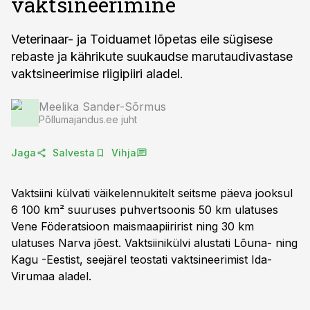
vaktsineerimine
Veterinaar- ja Toiduamet lõpetas eile sügisese
rebaste ja kährikute suukaudse marutaudivastase
vaktsineerimise riigipiiri aladel.
Meelika Sander-Sõrmus
Põllumajandus.ee juht
Jaga
Salvesta
Vihja
Vaktsiini külvati väikelennukitelt seitsme päeva jooksul
6 100 km² suuruses puhvertsoonis 50 km ulatuses
Vene Föderatsioon maismaapiiririst ning 30 km
ulatuses Narva jõest. Vaktsiinikülvi alustati Lõuna- ning
Kagu -Eestist, seejärel teostati vaktsineerimist Ida-
Virumaa aladel.