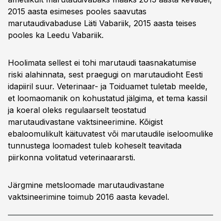
2015 aasta esimeses pooles saavutas
marutaudivabaduse Läti Vabariik, 2015 aasta teises
pooles ka Leedu Vabariik.
Hoolimata sellest ei tohi marutaudi taasnakatumise
riski alahinnata, sest praegugi on marutaudioht Eesti
idapiiril suur. Veterinaar- ja Toiduamet tuletab meelde,
et loomaomanik on kohustatud jälgima, et tema kassil
ja koeral oleks regulaarselt teostatud
marutaudivastane vaktsineerimine. Kõigist
ebaloomulikult käituvatest või marutaudile iseloomulike
tunnustega loomadest tuleb koheselt teavitada
piirkonna volitatud veterinaararsti.
Järgmine metsloomade marutaudivastane
vaktsineerimine toimub 2016 aasta kevadel.