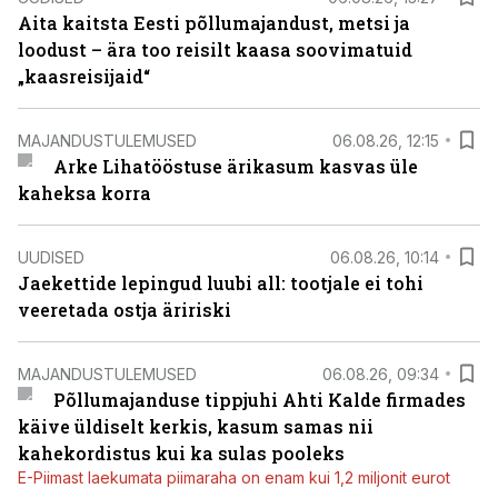
Aita kaitsta Eesti põllumajandust, metsi ja
loodust – ära too reisilt kaasa soovimatuid
„kaasreisijaid“
MAJANDUSTULEMUSED
06.08.26, 12:15
Arke Lihatööstuse ärikasum kasvas üle
kaheksa korra
UUDISED
06.08.26, 10:14
Jaekettide lepingud luubi all: tootjale ei tohi
veeretada ostja äririski
MAJANDUSTULEMUSED
06.08.26, 09:34
Põllumajanduse tippjuhi Ahti Kalde firmades
käive üldiselt kerkis, kasum samas nii
kahekordistus kui ka sulas pooleks
E-Piimast laekumata piimaraha on enam kui 1,2 miljonit eurot