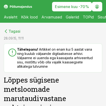
Esimene kuu -70%
Avaleht
Kõik lood
Arvamused
Galeriid
TOPid
Sisu
cebook
cebook
Tagasi
Twitter)
Twitter)
28.09.15, 11:11
kedIn
kedIn
Tähelepanu!
Artikkel on enam kui 5 aastat vana
ning kuulub väljaande digitaalsesse arhiivi.
ail
ail
Väljaanne ei uuenda ega kaasajasta arhiveeritud
sisu, mistõttu võib olla vajalik kaasaegsete
k
k
allikatega tutvumine
Lõppes sügisene
metsloomade
marutaudivastane