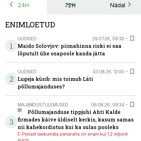
24H
72H
Nädal
ENIMLOETUD
UUDISED
29.07.26, 09:30
1
Maido Solovjov: piimahinna riski ei saa
lõputult ühe osapoole kanda jätta
UUDISED
03.08.26, 12:00
2
Lugeja küsib: mis toimub Läti
põllumajanduses?
MAJANDUSTULEMUSED
06.08.26, 09:34
Põllumajanduse tippjuhi Ahti Kalde
firmades käive üldiselt kerkis, kasum samas
3
nii kahekordistus kui ka sulas pooleks
E-Piimast laekumata piimaraha on enam kui 1,2 miljonit
eurot