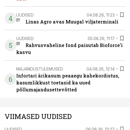
UUDISED
04.08.26, 11:23
4
Linas Agro avas Muugal viljaterminali
UUDISED
05.08.26, 11:17
5
Rahvusvaheline fond paisutab Bioforce’i
kasvu
MAJANDUSTULEMUSED
04.08.26, 12:14
Infortari ärikasum peaaegu kahekordistus,
6
kasumlikkust toetasid ka uued
põllumajandusettevõtted
VIIMASED UUDISED
UUDISED
06.08.26, 13:27