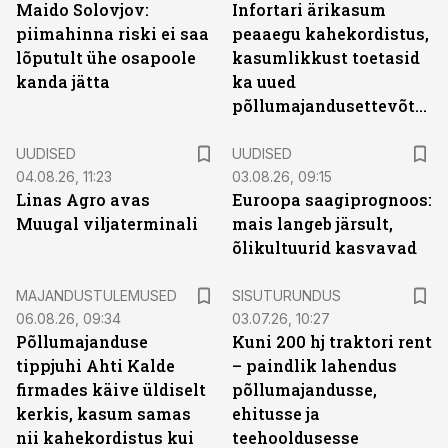
Maido Solovjov:
Infortari ärikasum
piimahinna riski ei saa
peaaegu kahekordistus,
lõputult ühe osapoole
kasumlikkust toetasid
kanda jätta
ka uued
põllumajandusettevõtted
UUDISED
UUDISED
04.08.26, 11:23
03.08.26, 09:15
Linas Agro avas
Euroopa saagiprognoos:
Muugal viljaterminali
mais langeb järsult,
õlikultuurid kasvavad
ST
MAJANDUSTULEMUSED
SISUTURUNDUS
06.08.26, 09:34
03.07.26, 10:27
Põllumajanduse
Kuni 200 hj traktori rent
tippjuhi Ahti Kalde
– paindlik lahendus
firmades käive üldiselt
põllumajandusse,
kerkis, kasum samas
ehitusse ja
nii kahekordistus kui
teehooldusesse