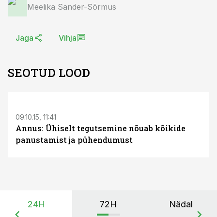
Meelika Sander-Sõrmus
Jaga
Vihja
SEOTUD LOOD
S
09.10.15, 11:41
Annus: Ühiselt tegutsemine nõuab kõikide
panustamist ja pühendumust
24H
72H
Nädal