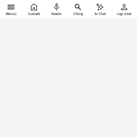
Menüü
Uudised
Raadio
Otsing
AI Chat
Logi sisse
Vana-Lõuna 39/1, 19094 Tallinn
(+372) 667 0111
pollumajandus@pollumajandus.ee
Telli
Reklaam
Firmast
Sisu kasutamisõigused
Ajakirjaniku
eetikakoodeks
Üldtingimused
Privaatsustingimused
Küpsiste poliitika
KKK
Eesti Meediaettevõtete
Eelistuste haldamine