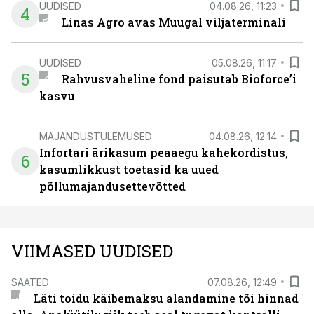
UUDISED
04.08.26, 11:23
4
Linas Agro avas Muugal viljaterminali
UUDISED
05.08.26, 11:17
5
Rahvusvaheline fond paisutab Bioforce’i
kasvu
MAJANDUSTULEMUSED
04.08.26, 12:14
Infortari ärikasum peaaegu kahekordistus,
6
kasumlikkust toetasid ka uued
põllumajandusettevõtted
VIIMASED UUDISED
SAATED
07.08.26, 12:49
Läti toidu käibemaksu alandamine tõi hinnad