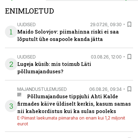
ENIMLOETUD
UUDISED
29.07.26, 09:30
1
Maido Solovjov: piimahinna riski ei saa
lõputult ühe osapoole kanda jätta
UUDISED
03.08.26, 12:00
2
Lugeja küsib: mis toimub Läti
põllumajanduses?
MAJANDUSTULEMUSED
06.08.26, 09:34
Põllumajanduse tippjuhi Ahti Kalde
firmades käive üldiselt kerkis, kasum samas
3
nii kahekordistus kui ka sulas pooleks
E-Piimast laekumata piimaraha on enam kui 1,2 miljonit
eurot