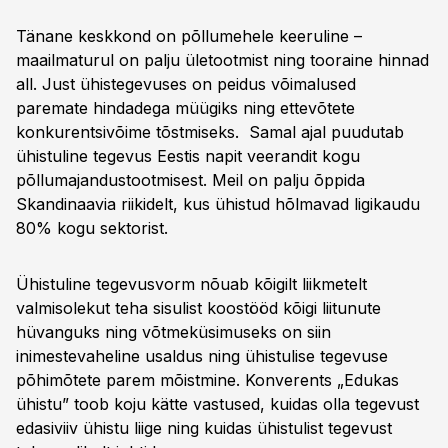
Tänane keskkond on põllumehele keeruline –
maailmaturul on palju ületootmist ning tooraine hinnad
all. Just ühistegevuses on peidus võimalused
paremate hindadega müügiks ning ettevõtete
konkurentsivõime tõstmiseks. Samal ajal puudutab
ühistuline tegevus Eestis napit veerandit kogu
põllumajandustootmisest. Meil on palju õppida
Skandinaavia riikidelt, kus ühistud hõlmavad ligikaudu
80% kogu sektorist.
Ühistuline tegevusvorm nõuab kõigilt liikmetelt
valmisolekut teha sisulist koostööd kõigi liitunute
hüvanguks ning võtmeküsimuseks on siin
inimestevaheline usaldus ning ühistulise tegevuse
põhimõtete parem mõistmine. Konverents „Edukas
ühistu” toob koju kätte vastused, kuidas olla tegevust
edasiviiv ühistu liige ning kuidas ühistulist tegevust