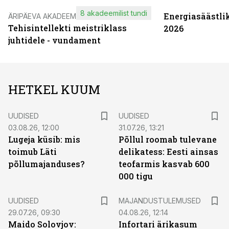
8 akadeemilist tundi
Energiasäästli
ÄRIPÄEVA AKADEEMIA
Tehisintellekti meistriklass
2026
juhtidele - vundament
HETKEL KUUM
UUDISED
UUDISED
03.08.26, 12:00
31.07.26, 13:21
Lugeja küsib: mis
Põllul roomab tulevane
toimub Läti
delikatess: Eesti ainsas
põllumajanduses?
teofarmis kasvab 600
000 tigu
UUDISED
MAJANDUSTULEMUSED
29.07.26, 09:30
04.08.26, 12:14
Maido Solovjov:
Infortari ärikasum