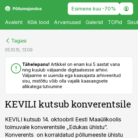
Esimene kuu -70%
Avaleht
Kõik lood
Arvamused
Galeriid
TOPid
Sisu
cebook
cebook
Tagasi
Twitter)
Twitter)
05.10.15, 13:09
kedIn
kedIn
Tähelepanu!
Artikkel on enam kui 5 aastat vana
ning kuulub väljaande digitaalsesse arhiivi.
ail
ail
Väljaanne ei uuenda ega kaasajasta arhiveeritud
sisu, mistõttu võib olla vajalik kaasaegsete
k
k
allikatega tutvumine
KEVILI kutsub konverentsile
KEVILI kutsub 14. oktoobril Eesti Maaülikoolis
toimuvale konverentsile „Edukas ühistu”.
Konverents on korraldatud põllumeeste ühistu