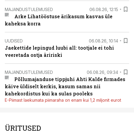
MAJANDUSTULEMUSED
06.08.26, 12:15
Arke Lihatööstuse ärikasum kasvas üle
kaheksa korra
UUDISED
06.08.26, 10:14
Jaekettide lepingud luubi all: tootjale ei tohi
veeretada ostja äririski
MAJANDUSTULEMUSED
06.08.26, 09:34
Põllumajanduse tippjuhi Ahti Kalde firmades
käive üldiselt kerkis, kasum samas nii
kahekordistus kui ka sulas pooleks
E-Piimast laekumata piimaraha on enam kui 1,2 miljonit eurot
ÜRITUSED