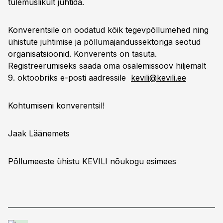
tulemuslikult juhtida.
Konverentsile on oodatud kõik tegevpõllumehed ning
ühistute juhtimise ja põllumajandussektoriga seotud
organisatsioonid. Konverents on tasuta.
Registreerumiseks saada oma osalemissoov hiljemalt
9. oktoobriks e-posti aadressile
kevili@kevili.ee
Kohtumiseni konverentsil!
Jaak Läänemets
Põllumeeste ühistu KEVILI nõukogu esimees