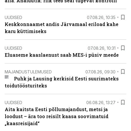
alla. Analüütik: riik teeb seal tugevat kontrolli
UUDISED
07.08.26, 10:35
Keskkonnaamet andis Järvamaal eriload kahe
karu küttimiseks
UUDISED
07.08.26, 10:31
Eluaseme kaaslaenust saab MES-i püsiv meede
MAJANDUSTULEMUSED
07.08.26, 09:30
Puhk ja Lausing kerkisid Eesti suurimateks
toidutöösturiteks
UUDISED
06.08.26, 13:27
Aita kaitsta Eesti põllumajandust, metsi ja
loodust – ära too reisilt kaasa soovimatuid
„kaasreisijaid“