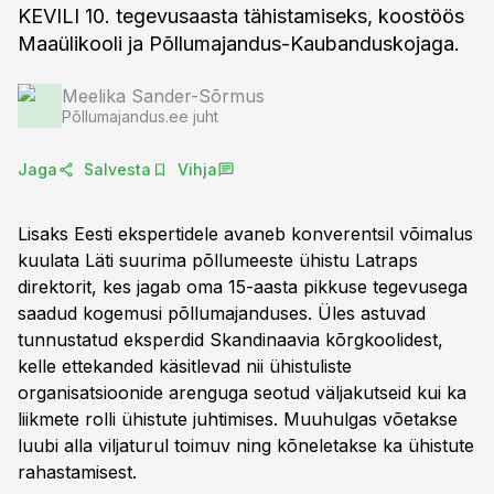
KEVILI 10. tegevusaasta tähistamiseks, koostöös
Maaülikooli ja Põllumajandus-Kaubanduskojaga.
Meelika Sander-Sõrmus
Põllumajandus.ee juht
Jaga
Salvesta
Vihja
Lisaks Eesti ekspertidele avaneb konverentsil võimalus
kuulata Läti suurima põllumeeste ühistu Latraps
direktorit, kes jagab oma 15-aasta pikkuse tegevusega
saadud kogemusi põllumajanduses. Üles astuvad
tunnustatud eksperdid Skandinaavia kõrgkoolidest,
kelle ettekanded käsitlevad nii ühistuliste
organisatsioonide arenguga seotud väljakutseid kui ka
liikmete rolli ühistute juhtimises. Muuhulgas võetakse
luubi alla viljaturul toimuv ning kõneletakse ka ühistute
rahastamisest.