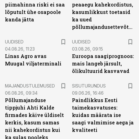
piimahinna riski ei saa
peaaegu kahekordistus,
lõputult ühe osapoole
kasumlikkust toetasid
kanda jätta
ka uued
põllumajandusettevõtted
UUDISED
UUDISED
04.08.26, 11:23
03.08.26, 09:15
Linas Agro avas
Euroopa saagiprognoos:
Muugal viljaterminali
mais langeb järsult,
õlikultuurid kasvavad
ST
MAJANDUSTULEMUSED
SISUTURUNDUS
06.08.26, 09:34
09.06.26, 16:46
Põllumajanduse
Paindlikkus Eesti
tippjuhi Ahti Kalde
taimekasvatuses:
firmades käive üldiselt
kuidas määrata ise
kerkis, kasum samas
saagi valmimise aega ja
nii kahekordistus kui
kvaliteeti
ka sulas pooleks