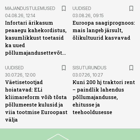
MAJANDUSTULEMUSED
UUDISED
04.08.26, 12:14
03.08.26, 09:15
Infortari ärikasum
Euroopa saagiprognoos:
peaaegu kahekordistus,
mais langeb järsult,
kasumlikkust toetasid
õlikultuurid kasvavad
ka uued
põllumajandusettevõtted
ST
UUDISED
SISUTURUNDUS
30.07.26, 12:00
03.07.26, 10:27
Väetisetootjad
Kuni 200 hj traktori rent
hoiatavad: ELi
– paindlik lahendus
kliimareform võib tõsta
põllumajandusse,
põllumeeste kulusid ja
ehitusse ja
viia tootmise Euroopast
teehooldusesse
välja