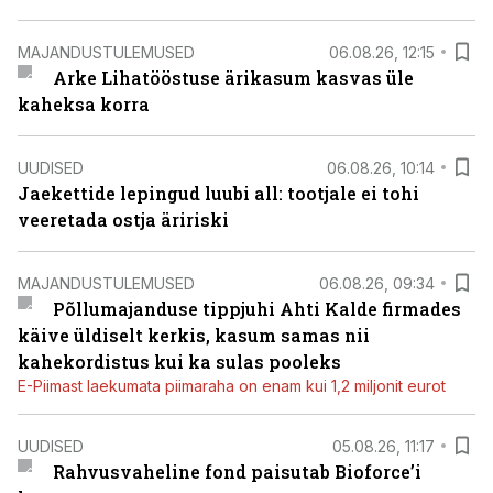
MAJANDUSTULEMUSED
06.08.26, 12:15
Arke Lihatööstuse ärikasum kasvas üle
kaheksa korra
UUDISED
06.08.26, 10:14
Jaekettide lepingud luubi all: tootjale ei tohi
veeretada ostja äririski
MAJANDUSTULEMUSED
06.08.26, 09:34
Põllumajanduse tippjuhi Ahti Kalde firmades
käive üldiselt kerkis, kasum samas nii
kahekordistus kui ka sulas pooleks
E-Piimast laekumata piimaraha on enam kui 1,2 miljonit eurot
UUDISED
05.08.26, 11:17
Rahvusvaheline fond paisutab Bioforce’i