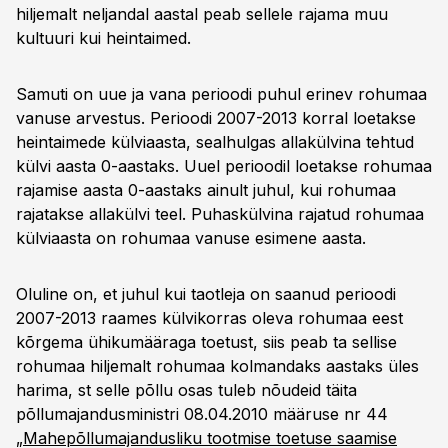
hiljemalt neljandal aastal peab sellele rajama muu
kultuuri kui heintaimed.
Samuti on uue ja vana perioodi puhul erinev rohumaa
vanuse arvestus. Perioodi 2007-2013 korral loetakse
heintaimede külviaasta, sealhulgas allakülvina tehtud
külvi aasta 0-aastaks. Uuel perioodil loetakse rohumaa
rajamise aasta 0-aastaks ainult juhul, kui rohumaa
rajatakse allakülvi teel. Puhaskülvina rajatud rohumaa
külviaasta on rohumaa vanuse esimene aasta.
Oluline on, et juhul kui taotleja on saanud perioodi
2007-2013 raames külvikorras oleva rohumaa eest
kõrgema ühikumääraga toetust, siis peab ta sellise
rohumaa hiljemalt rohumaa kolmandaks aastaks üles
harima, st selle põllu osas tuleb nõudeid täita
põllumajandusministri 08.04.2010 määruse nr 44
„
Mahepõllumajandusliku tootmise toetuse saamise