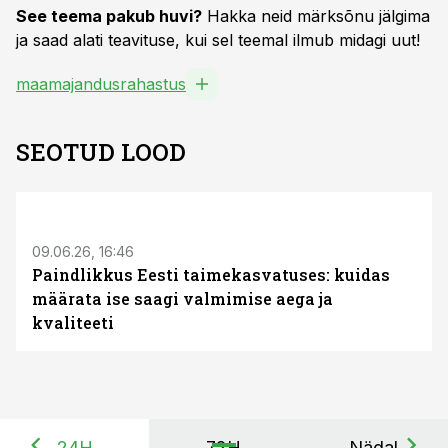
See teema pakub huvi?
Hakka neid märksõnu jälgima
ja saad alati teavituse, kui sel teemal ilmub midagi uut!
maamajandusrahastus
SEOTUD LOOD
ST
09.06.26, 16:46
Paindlikkus Eesti taimekasvatuses: kuidas
määrata ise saagi valmimise aega ja
kvaliteeti
24H
72H
Nädal