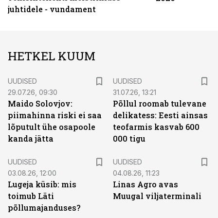
juhtidele - vundament
HETKEL KUUM
UUDISED
UUDISED
29.07.26, 09:30
31.07.26, 13:21
Maido Solovjov:
Põllul roomab tulevane
piimahinna riski ei saa
delikatess: Eesti ainsas
lõputult ühe osapoole
teofarmis kasvab 600
kanda jätta
000 tigu
UUDISED
UUDISED
03.08.26, 12:00
04.08.26, 11:23
Lugeja küsib: mis
Linas Agro avas
toimub Läti
Muugal viljaterminali
põllumajanduses?