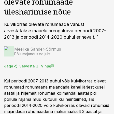
olevate rohumaade
ülesharimise nõue
Külvikorras olevate rohumaade vanust
arvestatakse maaelu arengukava perioodi 2007-
2013 ja perioodi 2014-2020 puhul erinevalt. ´
Meelika Sander-Sõrmus
Põllumajandus.ee juht
Jaga
Salvesta
Vihja
Kui perioodi 2007-2013 puhul võis külvikorras olevat
rohumaad rohumaana majandada kahel järjestikusel
aastal ja hiljemalt rohumaa kolmandal aastal pidi
põllule rajama muu kultuuri kui heintaimed, siis
perioodil 2014-2020 võib külvikorras olevaid rohumaid
majandada rohumaadena maksimaalselt 3 aastat ja