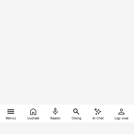
Menüü
Uudised
Raadio
Otsing
AI Chat
Logi sisse