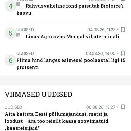
4
Rahvusvaheline fond paisutab Bioforce’i
kasvu
UUDISED
04.08.26, 11:23
5
Linas Agro avas Muugal viljaterminali
UUDISED
03.08.26, 14:00
6
Piima hind langes esimesel poolaastal ligi 15
protsenti
VIIMASED UUDISED
UUDISED
06.08.26, 13:27
Aita kaitsta Eesti põllumajandust, metsi ja
loodust – ära too reisilt kaasa soovimatuid
„kaasreisijaid“