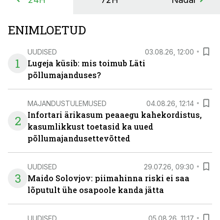
ENIMLOETUD
UUDISED
03.08.26, 12:00
1
Lugeja küsib: mis toimub Läti
põllumajanduses?
MAJANDUSTULEMUSED
04.08.26, 12:14
Infortari ärikasum peaaegu kahekordistus,
2
kasumlikkust toetasid ka uued
põllumajandusettevõtted
UUDISED
29.07.26, 09:30
3
Maido Solovjov: piimahinna riski ei saa
lõputult ühe osapoole kanda jätta
UUDISED
05.08.26, 11:17