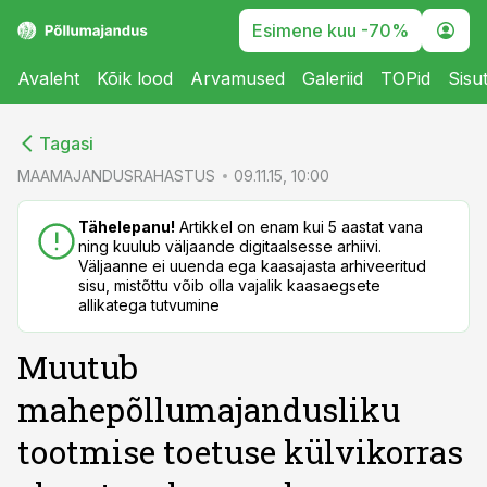
Esimene kuu -70%
Avaleht
Kõik lood
Arvamused
Galeriid
TOPid
Sisu
cebook
cebook
Tagasi
Twitter)
Twitter)
MAAMAJANDUSRAHASTUS
09.11.15, 10:00
kedIn
kedIn
Tähelepanu!
Artikkel on enam kui 5 aastat vana
ning kuulub väljaande digitaalsesse arhiivi.
ail
ail
Väljaanne ei uuenda ega kaasajasta arhiveeritud
sisu, mistõttu võib olla vajalik kaasaegsete
k
k
allikatega tutvumine
Muutub
mahepõllumajandusliku
tootmise toetuse külvikorras