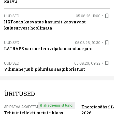
kasvu
UUDISED
05.08.26, 11:00
HKFoods kasvatas kasumit kasvavast
kulusurvest hoolimata
UUDISED
05.08.26, 10:30
LATRAPS sai uue teraviljakaubanduse juhi
UUDISED
05.08.26, 09:22
Vihmane juuli pidurdas saagikoristust
ÜRITUSED
8 akadeemilist tundi
Energiasäästli
ÄRIPÄEVA AKADEEMIA
Tehisintellekti meistriklass
2026