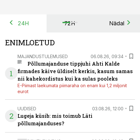
24H
72H
Nädal
ENIMLOETUD
MAJANDUSTULEMUSED
06.08.26, 09:34
Põllumajanduse tippjuhi Ahti Kalde
firmades käive üldiselt kerkis, kasum samas
1
nii kahekordistus kui ka sulas pooleks
E-Piimast laekumata piimaraha on enam kui 1,2 miljonit
eurot
UUDISED
03.08.26, 12:00
2
Lugeja küsib: mis toimub Läti
põllumajanduses?