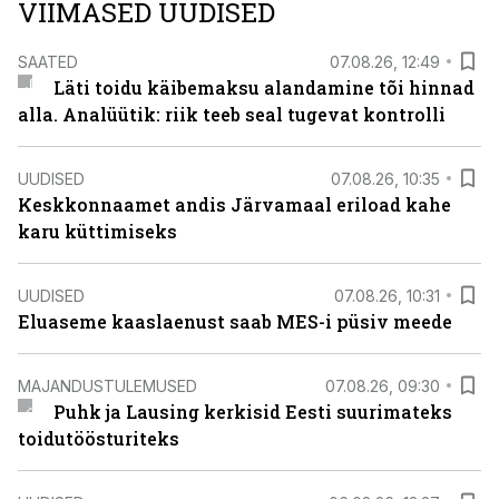
VIIMASED UUDISED
SAATED
07.08.26, 12:49
Läti toidu käibemaksu alandamine tõi hinnad
alla. Analüütik: riik teeb seal tugevat kontrolli
UUDISED
07.08.26, 10:35
Keskkonnaamet andis Järvamaal eriload kahe
karu küttimiseks
UUDISED
07.08.26, 10:31
Eluaseme kaaslaenust saab MES-i püsiv meede
MAJANDUSTULEMUSED
07.08.26, 09:30
Puhk ja Lausing kerkisid Eesti suurimateks
toidutöösturiteks