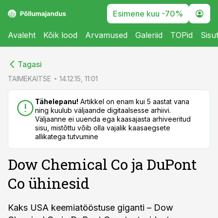
Esimene kuu -70%
Avaleht
Kõik lood
Arvamused
Galeriid
TOPid
Sisu
cebook
cebook
Tagasi
Twitter)
Twitter)
TAIMEKAITSE
14.12.15, 11:01
kedIn
kedIn
Tähelepanu!
Artikkel on enam kui 5 aastat vana
ning kuulub väljaande digitaalsesse arhiivi.
ail
ail
Väljaanne ei uuenda ega kaasajasta arhiveeritud
sisu, mistõttu võib olla vajalik kaasaegsete
k
k
allikatega tutvumine
Dow Chemical Co ja DuPont
Co ühinesid
Kaks USA keemiatööstuse giganti – Dow