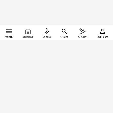
Menüü
Uudised
Raadio
Otsing
AI Chat
Logi sisse
Vana-Lõuna 39/1, 19094 Tallinn
(+372) 667 0111
pollumajandus@pollumajandus.ee
Telli
Reklaam
Firmast
Sisu kasutamisõigused
Ajakirjaniku