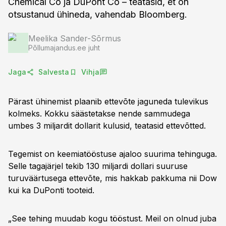
Chemical Co ja DuPont Co – teatasid, et on
otsustanud ühineda, vahendab Bloomberg.
Meelika Sander-Sõrmus
Põllumajandus.ee juht
Jaga
Salvesta
Vihja
Pärast ühinemist plaanib ettevõte jaguneda tulevikus
kolmeks. Kokku säästetakse nende sammudega
umbes 3 miljardit dollarit kulusid, teatasid ettevõtted.
Tegemist on keemiatööstuse ajaloo suurima tehinguga.
Selle tagajärjel tekib 130 miljardi dollari suuruse
turuväärtusega ettevõte, mis hakkab pakkuma nii Dow
kui ka DuPonti tooteid.
„See tehing muudab kogu tööstust. Meil on olnud juba