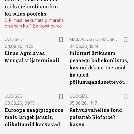
nii kahekordistus kui
ka sulas pooleks
E-Piimast laekumata piimaraha
on enam kui 1,2 miljonit eurot
UUDISED
MAJANDUSTULEMUSED
04.08.26, 11:23
04.08.26, 12:14
Linas Agro avas
Infortari ärikasum
Muugal viljaterminali
peaaegu kahekordistus,
kasumlikkust toetasid
ka uued
põllumajandusettevõtted
UUDISED
UUDISED
03.08.26, 09:15
05.08.26, 11:17
Euroopa saagiprognoos:
Rahvusvaheline fond
mais langeb järsult,
paisutab Bioforce’i
õlikultuurid kasvavad
kasvu