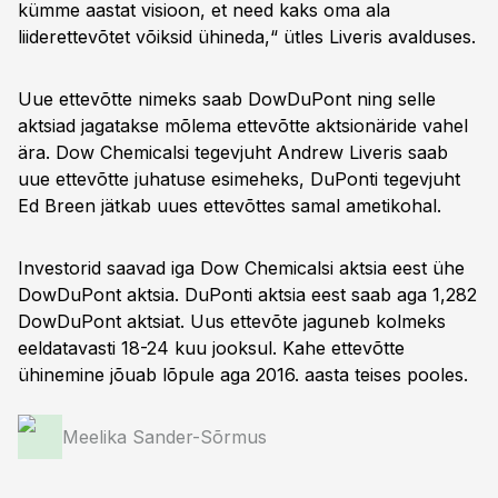
kümme aastat visioon, et need kaks oma ala
liiderettevõtet võiksid ühineda,“ ütles Liveris avalduses.
Uue ettevõtte nimeks saab DowDuPont ning selle
aktsiad jagatakse mõlema ettevõtte aktsionäride vahel
ära. Dow Chemicalsi tegevjuht Andrew Liveris saab
uue ettevõtte juhatuse esimeheks, DuPonti tegevjuht
Ed Breen jätkab uues ettevõttes samal ametikohal.
Investorid saavad iga Dow Chemicalsi aktsia eest ühe
DowDuPont aktsia. DuPonti aktsia eest saab aga 1,282
DowDuPont aktsiat. Uus ettevõte jaguneb kolmeks
eeldatavasti 18-24 kuu jooksul. Kahe ettevõtte
ühinemine jõuab lõpule aga 2016. aasta teises pooles.
Meelika Sander-Sõrmus