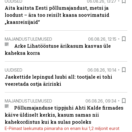
UUDISED
06.08.26, 13:27
Aita kaitsta Eesti põllumajandust, metsi ja
loodust – ära too reisilt kaasa soovimatuid
„kaasreisijaid“
MAJANDUSTULEMUSED
06.08.26, 12:15
Arke Lihatööstuse ärikasum kasvas üle
kaheksa korra
UUDISED
06.08.26, 10:14
Jaekettide lepingud luubi all: tootjale ei tohi
veeretada ostja äririski
MAJANDUSTULEMUSED
06.08.26, 09:34
Põllumajanduse tippjuhi Ahti Kalde firmades
käive üldiselt kerkis, kasum samas nii
kahekordistus kui ka sulas pooleks
E-Piimast laekumata piimaraha on enam kui 1,2 miljonit eurot