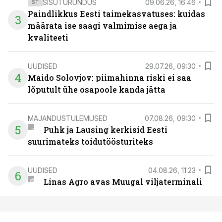
SISUTURUNDUS
09.06.26, 16:46
ST
Paindlikkus Eesti taimekasvatuses: kuidas
3
määrata ise saagi valmimise aega ja
kvaliteeti
UUDISED
29.07.26, 09:30
4
Maido Solovjov: piimahinna riski ei saa
lõputult ühe osapoole kanda jätta
MAJANDUSTULEMUSED
07.08.26, 09:30
5
Puhk ja Lausing kerkisid Eesti
suurimateks toidutöösturiteks
UUDISED
04.08.26, 11:23
6
Linas Agro avas Muugal viljaterminali