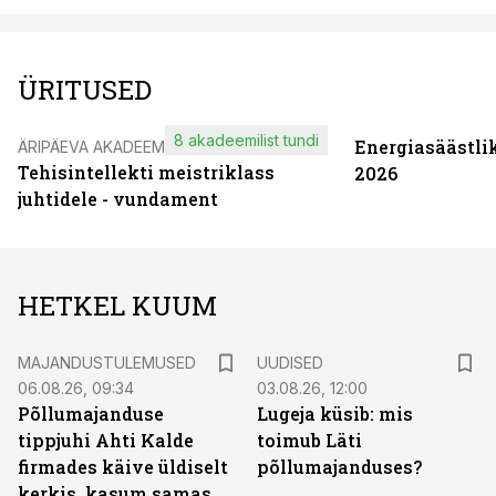
ÜRITUSED
8 akadeemilist tundi
Energiasäästli
ÄRIPÄEVA AKADEEMIA
Tehisintellekti meistriklass
2026
juhtidele - vundament
HETKEL KUUM
MAJANDUSTULEMUSED
UUDISED
06.08.26, 09:34
03.08.26, 12:00
Põllumajanduse
Lugeja küsib: mis
tippjuhi Ahti Kalde
toimub Läti
firmades käive üldiselt
põllumajanduses?
kerkis, kasum samas