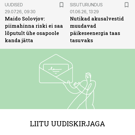
ST
UUDISED
SISUTURUNDUS
29.07.26, 09:30
01.06.26, 13:29
Maido Solovjov:
Nutikad akusalvestid
piimahinna riski ei saa
muudavad
lõputult ühe osapoole
päikeseenergia taas
kanda jätta
tasuvaks
LIITU UUDISKIRJAGA