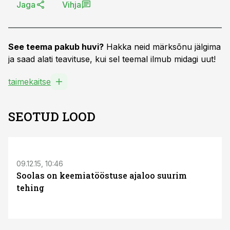
Jaga
Vihja
See teema pakub huvi?
Hakka neid märksõnu jälgima
ja saad alati teavituse, kui sel teemal ilmub midagi uut!
taimekaitse
SEOTUD LOOD
S
09.12.15, 10:46
Soolas on keemiatööstuse ajaloo suurim
tehing