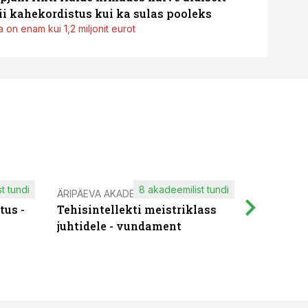
i kahekordistus kui ka sulas pooleks
 on enam kui 1,2 miljonit eurot
t tundi
8 akadeemilist tundi
ÄRIPÄEVA AKADEEMIA
IT KOOLIT
tus -
Tehisintellekti meistriklass
Muutuste
juhtidele - vundament
praktilis