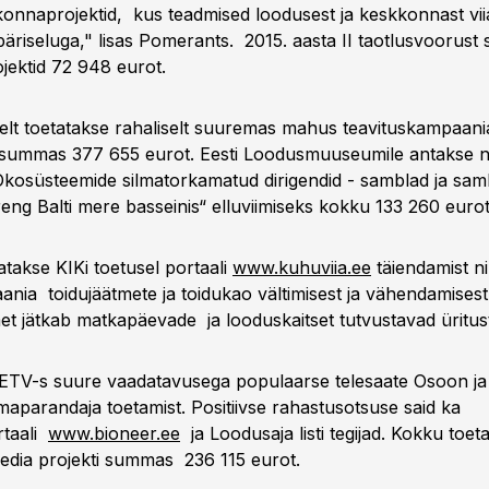
konnaprojektid, kus teadmised loodusest ja keskkonnast v
päriseluga," lisas Pomerants. 2015. aasta II taotlusvoorust 
ektid 72 948 eurot.
lt toetatakse rahaliselt suuremas mahus teavituskampaani
 summas 377 655 eurot. Eesti Loodusmuuseumile antakse n
kosüsteemide silmatorkamatud dirigendid - samblad ja samb
eng Balti mere basseinis“ elluviimiseks kokku 133 260 eurot
takse KIKi toetusel portaali
www.kuhuviia.ee
täiendamist n
ania toidujäätmete ja toidukao vältimisest ja vähendamisest
 jätkab matkapäevade ja looduskaitset tutvustavad ürituste
a ETV-s suure vaadatavusega populaarse telesaate Osoon 
maparandaja toetamist. Positiivse rahastusotsuse said ka
taali
www.bioneer.ee
ja Loodusaja listi tegijad. Kokku toet
dia projekti summas 236 115 eurot.