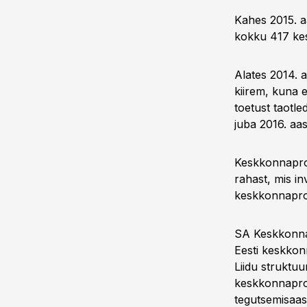
Kahes 2015. a
kokku 417 kes
Alates 2014. a
kiirem, kuna 
toetust taotle
juba 2016. aas
Keskkonnaprog
rahast, mis i
keskkonnapro
SA Keskkonnai
Eesti keskkon
Liidu struktuu
keskkonnaproje
tegutsemisaast