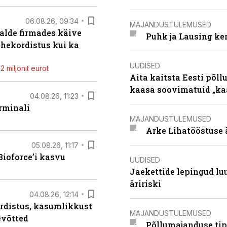
06.08.26, 09:34
MAJANDUSTULEMUSED
alde firmades käive
Puhk ja Lausing ke
ahekordistus kui ka
UUDISED
 miljonit eurot
Aita kaitsta Eesti põllu
kaasa soovimatuid „kaa
04.08.26, 11:23
rminali
MAJANDUSTULEMUSED
Arke Lihatööstuse 
05.08.26, 11:17
ioforce’i kasvu
UUDISED
Jaekettide lepingud luub
äririski
04.08.26, 12:14
rdistus, kasumlikkust
MAJANDUSTULEMUSED
evõtted
Põllumajanduse tip