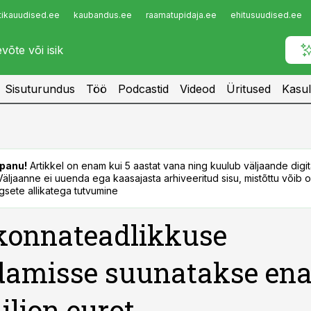
tikauudised.ee
kaubandus.ee
raamatupidaja.ee
ehitusuudised.ee
Infopank
Radar
Sisuturundus
Töö
Podcastid
Videod
Üritused
Kasul
panu!
Artikkel on enam kui 5 aastat vana ning kuulub väljaande digi
. Väljaanne ei uuenda ega kaasajasta arhiveeritud sisu, mistõttu võib ol
sete allikatega tutvumine
konnateadlikkuse
damisse suunatakse en
iljon eurot