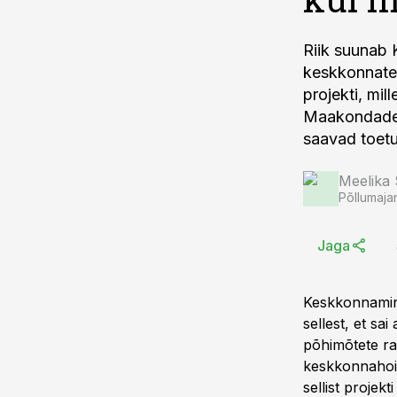
Riik suunab 
keskkonnatea
projekti, mil
Maakondadest
saavad toetu
Meelika
Põllumaja
Jaga
Keskkonnamin
sellest, et sa
põhimõtete ra
keskkonnahoiu
sellist proje