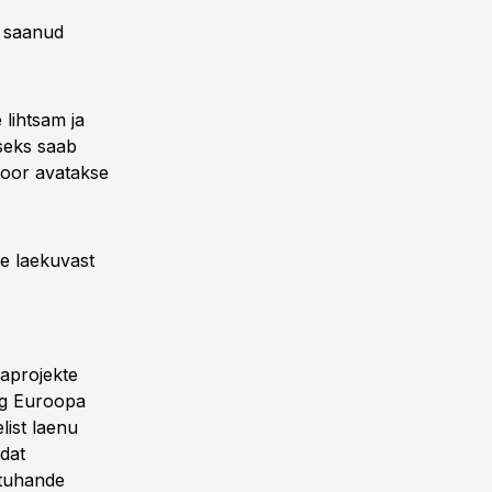
t saanud
 lihtsam ja
iseks saab
svoor avatakse
e laekuvast
aprojekte
ng Euroopa
list laenu
ndat
 tuhande