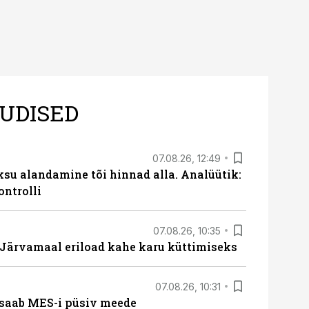
UDISED
07.08.26, 12:49
ksu alandamine tõi hinnad alla. Analüütik:
ontrolli
07.08.26, 10:35
ärvamaal eriload kahe karu küttimiseks
07.08.26, 10:31
saab MES-i püsiv meede