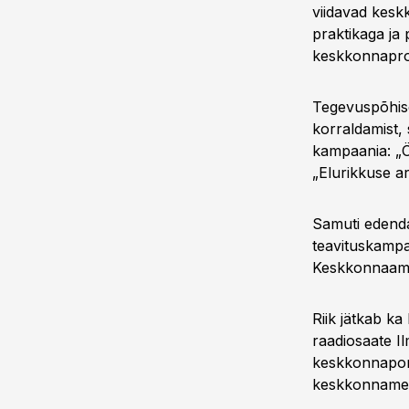
viidavad kesk
praktikaga ja 
keskkonnaproj
Tegevuspõhise
korraldamist,
kampaania: „Ö
„Elurikkuse ar
Samuti edenda
teavituskampa
Keskkonnaamet
Riik jätkab k
raadiosaate Il
keskkonnapor
keskkonnamee