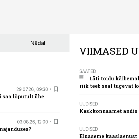
Nädal
VIIMASED U
SAATED
Läti toidu käibema
riik teeb seal tugevat k
29.07.26, 09:30
 saa lõputult ühe
UUDISED
Keskkonnaamet andis J
03.08.26, 12:00
umajanduses?
UUDISED
Eluaseme kaaslaenust 