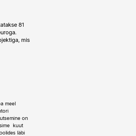
tatakse 81
euroga.
jektiga, mis
ea meel
tori
gutsemine on
asime kuut
olides läbi