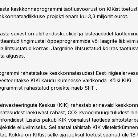
asta keskkonnaprogrammi taotlusvoorust on KIKist toetus
kkonnateadlikkuse projekti enam kui 3,3 miljonit eurot.
asta suvest on üldhariduskoolidel ja lasteaedadel taotlemine
etteantud tingimustel õppeprogrammide või laagrite läbiviim
da lihtsustatud korras. Järgmine lihtsustatud korras taotlu
ta alguses.
rammi rahatatakse keskkonnatasudest Eesti riigieelarvess
nvesteeritakse KIKi kaudu kümnesse valdkonda. Kõiki KIKi
grammist rahastatud projekte näeb
SIIT
.
nvesteeringute Keskus (KIK) rahastab erinevaid keskkonn
natasudest laekuvast rahast, CO2 kvoodimüügi tuludest ni
rifondidest. Lisaks pakub KIK võimalust taotleda sihtotstarbe
ktide elluviimiseks. Sel aastal tähistab KIK viieteistkümne
at. Kokku on KIKist selle aja jooksul toetust saanud üle 18