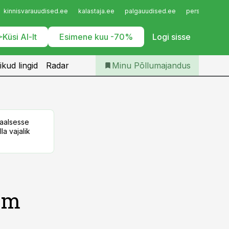
Iseteenindus
kinnisvarauudised.ee
kalastaja.ee
palgauudised.ee
personaliuudi
Telli Põllumajandus
Küsi AI-lt
Esimene kuu -70%
Logi sisse
ikud lingid
Radar
Minu Põllumajandus
taalsesse
la vajalik
am