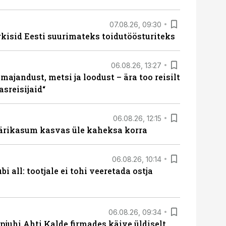
07.08.26, 09:30
rkisid Eesti suurimateks toidutöösturiteks
06.08.26, 13:27
majandust, metsi ja loodust – ära too reisilt
sreisijaid“
06.08.26, 12:15
ärikasum kasvas üle kaheksa korra
06.08.26, 10:14
i all: tootjale ei tohi veeretada ostja
06.08.26, 09:34
pjuhi Ahti Kalde firmades käive üldiselt