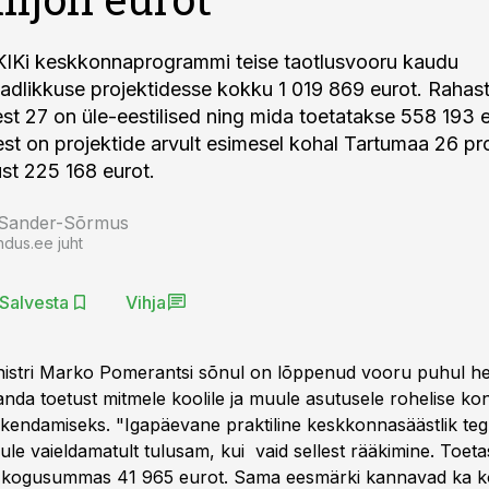
KIKi keskkonnaprogrammi teise taotlusvooru kaudu
dlikkuse projektidesse kokku 1 019 869 eurot. Rahas
lest 27 on üle-eestilised ning mida toetatakse 558 193 
 on projektide arvult esimesel kohal Tartumaa 26 pro
st 225 168 eurot.
 Sander-Sõrmus
ndus.ee juht
Salvesta
Vihja
istri Marko Pomerantsi sõnul on lõppenud vooru puhul h
i anda toetust mitmele koolile ja muule asutusele rohelise kon
kendamiseks. "Igapäevane praktiline keskkonnasäästlik te
le vaieldamatult tulusam, kui vaid sellest rääkimine. Toet
kti kogusummas 41 965 eurot. Sama eesmärki kannavad ka ko