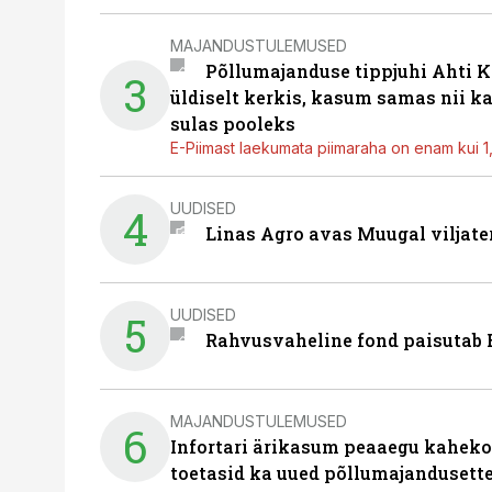
MAJANDUSTULEMUSED
Põllumajanduse tippjuhi Ahti K
3
üldiselt kerkis, kasum samas nii k
sulas pooleks
E-Piimast laekumata piimaraha on enam kui 1,2
UUDISED
4
Linas Agro avas Muugal viljate
UUDISED
5
Rahvusvaheline fond paisutab B
MAJANDUSTULEMUSED
6
Infortari ärikasum peaaegu kaheko
toetasid ka uued põllumajandusett