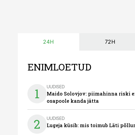
24H
72H
ENIMLOETUD
UUDISED
1
Maido Solovjov: piimahinna riski ei
osapoole kanda jätta
UUDISED
2
Lugeja küsib: mis toimub Läti põll