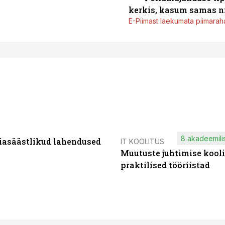
kerkis, kasum samas ni
E-Piimast laekumata piimaraha
8 akadeemilis
iasäästlikud lahendused
IT KOOLITUS
Muutuste juhtimise kooli
praktilised tööriistad