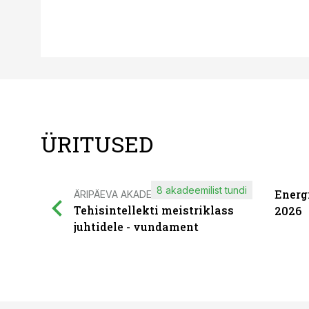
ÜRITUSED
8 akadeemilist tundi
Energ
ÄRIPÄEVA AKADEEMIA
Tehisintellekti meistriklass
2026
juhtidele - vundament