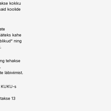
iiakse kokku
said koolide
ate
äiteks kahe
likud“ ning
.
ing tehakse
.
 läbiviimist.
ja KUKU-s
atakse 13