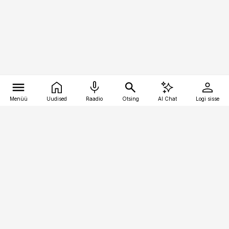
Menüü
Uudised
Raadio
Otsing
AI Chat
Logi sisse
Vana-Lõuna 39/1, 19094 Tallinn
(+372) 667 0111
pollumajandus@pollumajandus.ee
Telli
Reklaam
Firmast