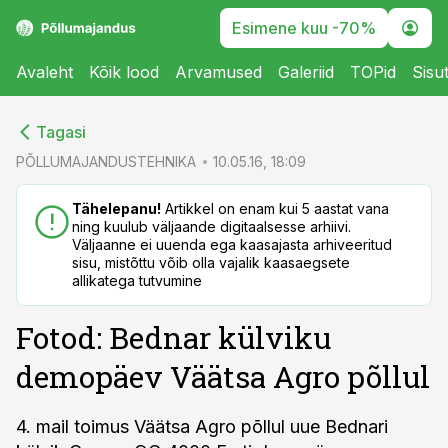
Esimene kuu -70%
Avaleht
Kõik lood
Arvamused
Galeriid
TOPid
Sisu
cebook
cebook
Tagasi
Twitter)
Twitter)
PÕLLUMAJANDUSTEHNIKA
10.05.16, 18:09
kedIn
kedIn
Tähelepanu!
Artikkel on enam kui 5 aastat vana
ning kuulub väljaande digitaalsesse arhiivi.
ail
ail
Väljaanne ei uuenda ega kaasajasta arhiveeritud
sisu, mistõttu võib olla vajalik kaasaegsete
k
k
allikatega tutvumine
Fotod: Bednar külviku
demopäev Väätsa Agro põllul
4. mail toimus Väätsa Agro põllul uue Bednari