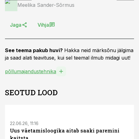
Meelika Sander-Sõrmus
Jaga
Vihja
See teema pakub huvi?
Hakka neid märksõnu jälgima
ja saad alati teavituse, kui sel teemal ilmub midagi uut!
põllumajandustehnika
SEOTUD LOOD
ST
22.06.26, 11:16
Uus väetamisloogika aitab saaki paremini
kaitsta