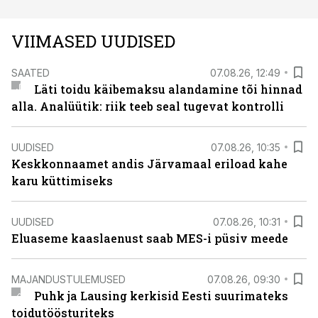
VIIMASED UUDISED
SAATED
07.08.26, 12:49
Läti toidu käibemaksu alandamine tõi hinnad
alla. Analüütik: riik teeb seal tugevat kontrolli
UUDISED
07.08.26, 10:35
Keskkonnaamet andis Järvamaal eriload kahe
karu küttimiseks
UUDISED
07.08.26, 10:31
Eluaseme kaaslaenust saab MES-i püsiv meede
MAJANDUSTULEMUSED
07.08.26, 09:30
Puhk ja Lausing kerkisid Eesti suurimateks
toidutöösturiteks