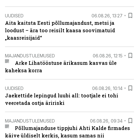
UUDISED
06.08.26, 13:27
Aita kaitsta Eesti põllumajandust, metsi ja
loodust – ära too reisilt kaasa soovimatuid
„kaasreisijaid“
MAJANDUSTULEMUSED
06.08.26, 12:15
Arke Lihatööstuse ärikasum kasvas üle
kaheksa korra
UUDISED
06.08.26, 10:14
Jaekettide lepingud luubi all: tootjale ei tohi
veeretada ostja äririski
MAJANDUSTULEMUSED
06.08.26, 09:34
Põllumajanduse tippjuhi Ahti Kalde firmades
käive üldiselt kerkis, kasum samas nii