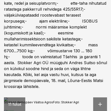
kate, redel ja seisuplatvorm;- ette-taha nihutatud
ratastega pakkerrull rehvidega 425/55R17;-
väljakülviapataadid roostevabast terasest
korpusega;- ajam elektriline;- ISOBUS
juhtimine;- normi määramise komplekt
(kogumiskott ja kaal);- eesmine
mullaharimissektsioon sakiliste ketastega;-
ketastel kummileevenditega kivikaitse;- mass
6700...7500 kg;- võimsustarve 130 ... 180
hj;- toode on valmistatud Tšehhis ja garantii 1
aasta. Stokker Agri OÜ müügijuhi Andres Suitso sõnul
on külvikul soodne hind ja seda on väga lihtne
kasutada. Kõiki, kel asja vastu huvi, kutsus ta aga
järgmisele demopäevale, 18. mail, Lõuna-Eestis Matsi
krossiraja lähistele.
Stokkeri demopäev Väätsa Agros
Foto:
Stokker Agri
11 fotot