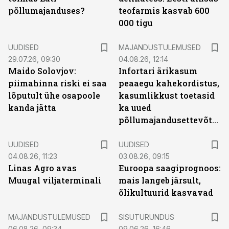
põllumajanduses?
teofarmis kasvab 600
000 tigu
UUDISED
MAJANDUSTULEMUSED
29.07.26, 09:30
04.08.26, 12:14
Maido Solovjov:
Infortari ärikasum
piimahinna riski ei saa
peaaegu kahekordistus,
lõputult ühe osapoole
kasumlikkust toetasid
kanda jätta
ka uued
põllumajandusettevõtted
UUDISED
UUDISED
04.08.26, 11:23
03.08.26, 09:15
Linas Agro avas
Euroopa saagiprognoos:
Muugal viljaterminali
mais langeb järsult,
õlikultuurid kasvavad
ST
MAJANDUSTULEMUSED
SISUTURUNDUS
06.08.26, 09:34
09.06.26, 16:46