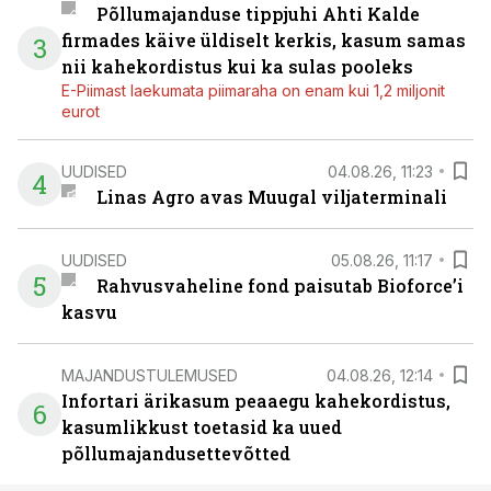
Põllumajanduse tippjuhi Ahti Kalde
firmades käive üldiselt kerkis, kasum samas
3
nii kahekordistus kui ka sulas pooleks
E-Piimast laekumata piimaraha on enam kui 1,2 miljonit
eurot
UUDISED
04.08.26, 11:23
4
Linas Agro avas Muugal viljaterminali
UUDISED
05.08.26, 11:17
5
Rahvusvaheline fond paisutab Bioforce’i
kasvu
MAJANDUSTULEMUSED
04.08.26, 12:14
Infortari ärikasum peaaegu kahekordistus,
6
kasumlikkust toetasid ka uued
põllumajandusettevõtted