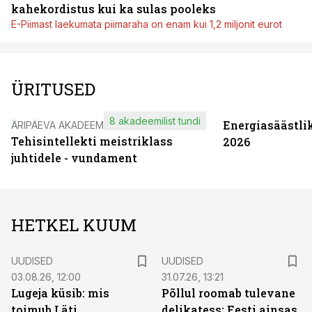
kahekordistus kui ka sulas pooleks
E-Piimast laekumata piimaraha on enam kui 1,2 miljonit eurot
ÜRITUSED
8 akadeemilist tundi
Energiasäästli
ÄRIPÄEVA AKADEEMIA
Tehisintellekti meistriklass
2026
juhtidele - vundament
HETKEL KUUM
UUDISED
UUDISED
03.08.26, 12:00
31.07.26, 13:21
Lugeja küsib: mis
Põllul roomab tulevane
toimub Läti
delikatess: Eesti ainsas