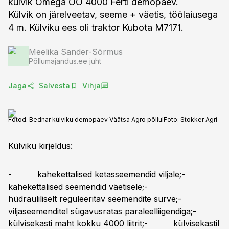
külvik Omega OO 4000 Ferti demopäev.
Külvik on järelveetav, seeme + väetis, töölaiusega
Meelika Sander-Sõrmus
Põllumajandus.ee juht
Jaga
Salvesta
Vihja
Fotod: Bednar külviku demopäev Väätsa Agro põllul
Foto:
Stokker Agri
Külviku kirjeldus:
- kahekettalised ketasseemendid viljale;-
kahekettalised seemendid väetisele;-
hüdrauliliselt reguleeritav seemendite surve;-
viljaseemenditel sügavusratas paraleelliigendiga;-
külvisekasti maht kokku 4000 liitrit;- külvisekastil