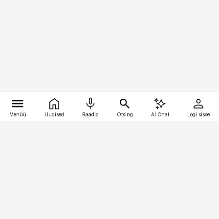
Menüü
Uudised
Raadio
Otsing
AI Chat
Logi sisse
Vana-Lõuna 39/1, 19094 Tallinn
(+372) 667 0111
pollumajandus@pollumajandus.ee
Telli
Reklaam