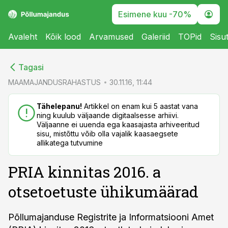
Esimene kuu -70%
Avaleht
Kõik lood
Arvamused
Galeriid
TOPid
Sisu
cebook
cebook
Tagasi
Twitter)
Twitter)
MAAMAJANDUSRAHASTUS
30.11.16, 11:44
kedIn
kedIn
Tähelepanu!
Artikkel on enam kui 5 aastat vana
ning kuulub väljaande digitaalsesse arhiivi.
ail
ail
Väljaanne ei uuenda ega kaasajasta arhiveeritud
sisu, mistõttu võib olla vajalik kaasaegsete
k
k
allikatega tutvumine
PRIA kinnitas 2016. a
otsetoetuste ühikumäärad
Põllumajanduse Registrite ja Informatsiooni Amet