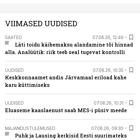
VIIMASED UUDISED
SAATED
07.08.26, 12:49
Läti toidu käibemaksu alandamine tõi hinnad
alla. Analüütik: riik teeb seal tugevat kontrolli
UUDISED
07.08.26, 10:35
Keskkonnaamet andis Järvamaal eriload kahe
karu küttimiseks
UUDISED
07.08.26, 10:31
Eluaseme kaaslaenust saab MES-i püsiv meede
MAJANDUSTULEMUSED
07.08.26, 09:30
Puhk ja Lausing kerkisid Eesti suurimateks