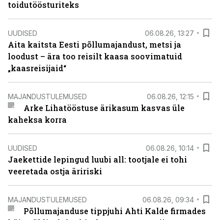
toidutöösturiteks
UUDISED
06.08.26, 13:27
Aita kaitsta Eesti põllumajandust, metsi ja
loodust – ära too reisilt kaasa soovimatuid
„kaasreisijaid“
MAJANDUSTULEMUSED
06.08.26, 12:15
Arke Lihatööstuse ärikasum kasvas üle
kaheksa korra
UUDISED
06.08.26, 10:14
Jaekettide lepingud luubi all: tootjale ei tohi
veeretada ostja äririski
MAJANDUSTULEMUSED
06.08.26, 09:34
Põllumajanduse tippjuhi Ahti Kalde firmades