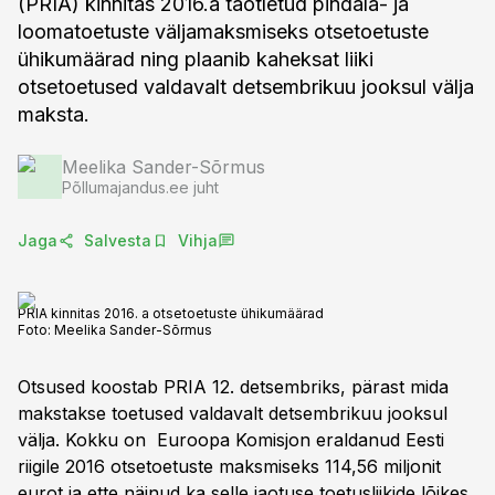
(PRIA) kinnitas 2016.a taotletud pindala- ja
loomatoetuste väljamaksmiseks otsetoetuste
ühikumäärad ning plaanib kaheksat liiki
otsetoetused valdavalt detsembrikuu jooksul välja
maksta.
Meelika Sander-Sõrmus
Põllumajandus.ee juht
Jaga
Salvesta
Vihja
PRIA kinnitas 2016. a otsetoetuste ühikumäärad
Foto:
Meelika Sander-Sõrmus
Otsused koostab PRIA 12. detsembriks, pärast mida
makstakse toetused valdavalt detsembrikuu jooksul
välja. Kokku on Euroopa Komisjon eraldanud Eesti
riigile 2016 otsetoetuste maksmiseks 114,56 miljonit
eurot ja ette näinud ka selle jaotuse toetusliikide lõikes.