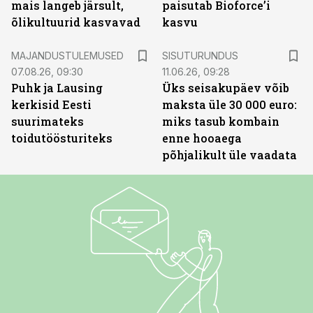
mais langeb järsult,
paisutab Bioforce’i
õlikultuurid kasvavad
kasvu
ST
MAJANDUSTULEMUSED
SISUTURUNDUS
07.08.26, 09:30
11.06.26, 09:28
Puhk ja Lausing
Üks seisakupäev võib
kerkisid Eesti
maksta üle 30 000 euro:
suurimateks
miks tasub kombain
toidutöösturiteks
enne hooaega
põhjalikult üle vaadata