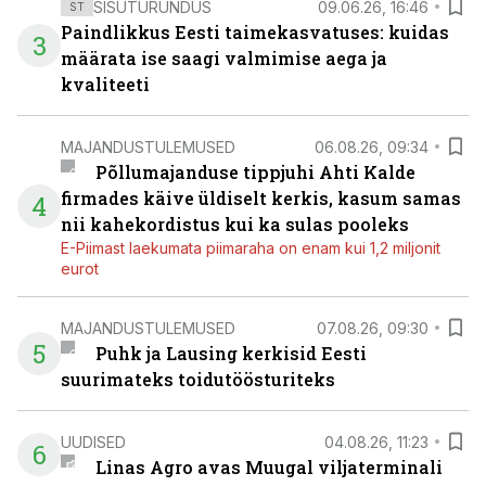
SISUTURUNDUS
09.06.26, 16:46
ST
Paindlikkus Eesti taimekasvatuses: kuidas
3
määrata ise saagi valmimise aega ja
kvaliteeti
MAJANDUSTULEMUSED
06.08.26, 09:34
Põllumajanduse tippjuhi Ahti Kalde
firmades käive üldiselt kerkis, kasum samas
4
nii kahekordistus kui ka sulas pooleks
E-Piimast laekumata piimaraha on enam kui 1,2 miljonit
eurot
MAJANDUSTULEMUSED
07.08.26, 09:30
5
Puhk ja Lausing kerkisid Eesti
suurimateks toidutöösturiteks
UUDISED
04.08.26, 11:23
6
Linas Agro avas Muugal viljaterminali