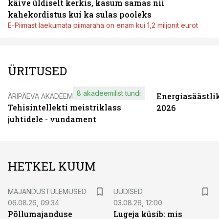
käive üldiselt kerkis, kasum samas nii
kahekordistus kui ka sulas pooleks
E-Piimast laekumata piimaraha on enam kui 1,2 miljonit eurot
ÜRITUSED
8 akadeemilist tundi
Energiasäästli
ÄRIPÄEVA AKADEEMIA
Tehisintellekti meistriklass
2026
juhtidele - vundament
HETKEL KUUM
MAJANDUSTULEMUSED
UUDISED
06.08.26, 09:34
03.08.26, 12:00
Põllumajanduse
Lugeja küsib: mis