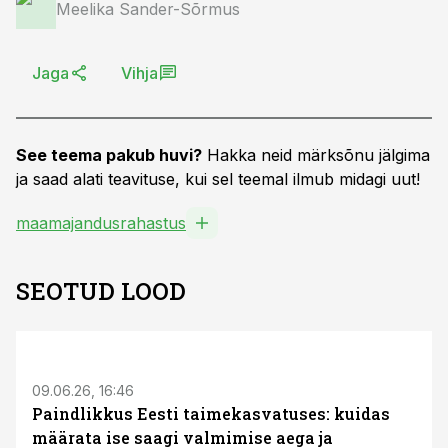
Meelika Sander-Sõrmus
Jaga
Vihja
See teema pakub huvi?
Hakka neid märksõnu jälgima
ja saad alati teavituse, kui sel teemal ilmub midagi uut!
maamajandusrahastus
SEOTUD LOOD
ST
09.06.26, 16:46
Paindlikkus Eesti taimekasvatuses: kuidas
määrata ise saagi valmimise aega ja