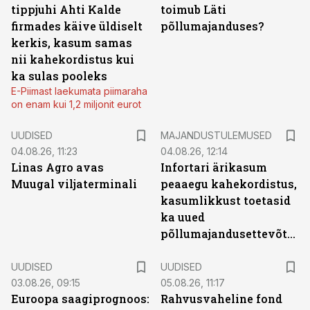
tippjuhi Ahti Kalde
toimub Läti
firmades käive üldiselt
põllumajanduses?
kerkis, kasum samas
nii kahekordistus kui
ka sulas pooleks
E-Piimast laekumata piimaraha
on enam kui 1,2 miljonit eurot
UUDISED
MAJANDUSTULEMUSED
04.08.26, 11:23
04.08.26, 12:14
Linas Agro avas
Infortari ärikasum
Muugal viljaterminali
peaaegu kahekordistus,
kasumlikkust toetasid
ka uued
põllumajandusettevõtted
UUDISED
UUDISED
03.08.26, 09:15
05.08.26, 11:17
Euroopa saagiprognoos:
Rahvusvaheline fond