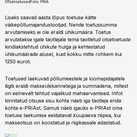
Otsetoetused
Foto:
PRIA
Lisaks saavad aasta lõpus toetuse kätte
väikepõllumajandustootjad. Nende toetussumma
arvutamiseks ei ole eraldi ühikumäära. Toetus
arvutatakse igale taotlejale tema taotletud otsetoetuste
kindlakstehtud ühikute hulga ja kehtestatud
ühikumäärade alusel, kuid kokku mitte rohkem kui
1250 eurot.
Toetused laekuvad põllumeestele ja loomapidajatele
liigiti eraldi makseülekannetega ja summadena, millest
on eelnevalt tehtud vajalikud mahaarvamised. Infot
kinnitatud otsuse sisu kohta näeb iga taotleja enda
kohta e-PRIAst. Samuti näeb igaüks e-PRIAst oma
toetuse laekumise eeldatavat kuupäeva niipea, kui
makseotsus on koostatud ja riigikassale edastatud.