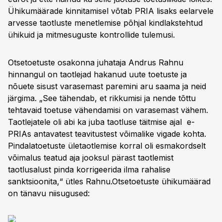
Ühikumäärade kinnitamisel võtab PRIA lisaks eelarvele
arvesse taotluste menetlemise põhjal kindlakstehtud
ühikuid ja mitmesuguste kontrollide tulemusi.
Otsetoetuste osakonna juhataja Andrus Rahnu
hinnangul on taotlejad hakanud uute toetuste ja
nõuete sisust varasemast paremini aru saama ja neid
järgima. „See tähendab, et rikkumisi ja nende tõttu
tehtavaid toetuse vähendamisi on varasemast vähem.
Taotlejatele oli abi ka juba taotluse täitmise ajal e-
PRIAs antavatest teavitustest võimalike vigade kohta.
Pindalatoetuste ületaotlemise korral oli esmakordselt
võimalus teatud aja jooksul pärast taotlemist
taotlusalust pinda korrigeerida ilma rahalise
sanktsioonita,“ ütles Rahnu.Otsetoetuste ühikumäärad
on tänavu niisugused: