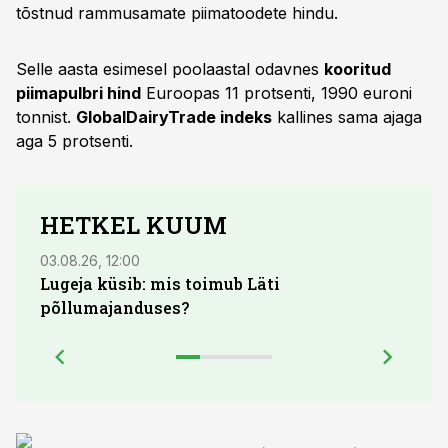
tõstnud rammusamate piimatoodete hindu.
Selle aasta esimesel poolaastal odavnes
kooritud
piimapulbri hind
Euroopas 11 protsenti, 1990 euroni
tonnist.
GlobalDairyTrade indeks
kallines sama ajaga
aga 5 protsenti.
HETKEL KUUM
03.08.26, 12:00
29.07
Lugeja küsib: mis toimub Läti
Maid
põllumajanduses?
lõpu