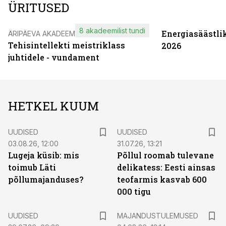
ÜRITUSED
8 akadeemilist tundi
Energiasäästli
ÄRIPÄEVA AKADEEMIA
Tehisintellekti meistriklass
2026
juhtidele - vundament
HETKEL KUUM
UUDISED
UUDISED
03.08.26, 12:00
31.07.26, 13:21
Lugeja küsib: mis
Põllul roomab tulevane
toimub Läti
delikatess: Eesti ainsas
põllumajanduses?
teofarmis kasvab 600
000 tigu
UUDISED
MAJANDUSTULEMUSED