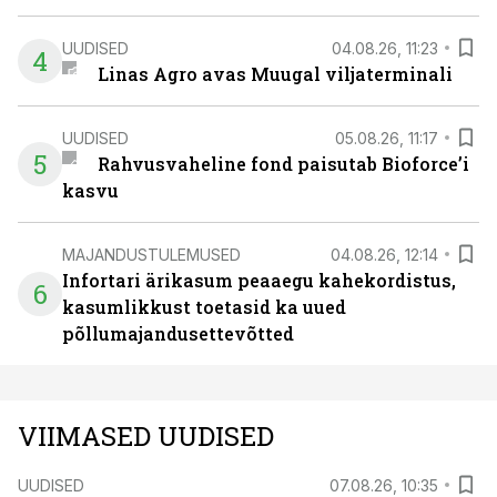
UUDISED
04.08.26, 11:23
4
Linas Agro avas Muugal viljaterminali
UUDISED
05.08.26, 11:17
5
Rahvusvaheline fond paisutab Bioforce’i
kasvu
MAJANDUSTULEMUSED
04.08.26, 12:14
Infortari ärikasum peaaegu kahekordistus,
6
kasumlikkust toetasid ka uued
põllumajandusettevõtted
VIIMASED UUDISED
UUDISED
07.08.26, 10:35