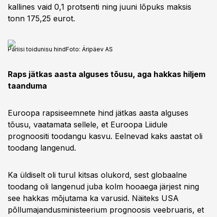
kallines vaid 0,1 protsenti ning juuni lõpuks maksis
tonn 175,25 eurot.
Pariisi toidunisu hind
Foto:
Äripäev AS
Raps jätkas aasta alguses tõusu, aga hakkas hiljem
taanduma
Euroopa rapsiseemnete hind jätkas aasta alguses
tõusu, vaatamata sellele, et Euroopa Liidule
prognoositi toodangu kasvu. Eelnevad kaks aastat oli
toodang langenud.
Ka üldiselt oli turul kitsas olukord, sest globaalne
toodang oli langenud juba kolm hooaega järjest ning
see hakkas mõjutama ka varusid. Näiteks USA
põllumajandusministeerium prognoosis veebruaris, et