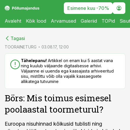
Esimene kuu -70%
Avaleht
Kõik lood
Arvamused
Galeriid
TOPid
Sisu
cebook
cebook
Tagasi
Twitter)
Twitter)
TOORAINETURG
03.08.17, 12:00
kedIn
kedIn
Tähelepanu!
Artikkel on enam kui 5 aastat vana
ning kuulub väljaande digitaalsesse arhiivi.
ail
ail
Väljaanne ei uuenda ega kaasajasta arhiveeritud
sisu, mistõttu võib olla vajalik kaasaegsete
k
k
allikatega tutvumine
Börs: Mis toimus esimesel
poolaastal toormeturul?
Euroopa nisuhinnad kõikusid tublisti ning