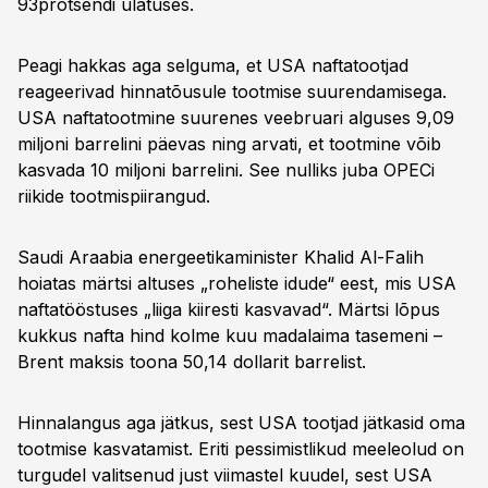
93protsendi ulatuses.
Peagi hakkas aga selguma, et USA naftatootjad
reageerivad hinnatõusule tootmise suurendamisega.
USA naftatootmine suurenes veebruari alguses 9,09
miljoni barrelini päevas ning arvati, et tootmine võib
kasvada 10 miljoni barrelini. See nulliks juba OPECi
riikide tootmispiirangud.
Saudi Araabia energeetikaminister Khalid Al-Falih
hoiatas märtsi altuses „roheliste idude“ eest, mis USA
naftatööstuses „liiga kiiresti kasvavad“. Märtsi lõpus
kukkus nafta hind kolme kuu madalaima tasemeni –
Brent maksis toona 50,14 dollarit barrelist.
Hinnalangus aga jätkus, sest USA tootjad jätkasid oma
tootmise kasvatamist. Eriti pessimistlikud meeleolud on
turgudel valitsenud just viimastel kuudel, sest USA