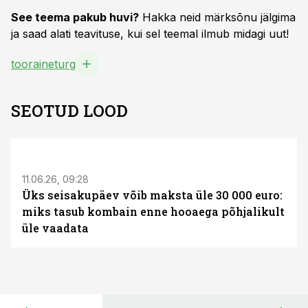
See teema pakub huvi?
Hakka neid märksõnu jälgima
ja saad alati teavituse, kui sel teemal ilmub midagi uut!
tooraineturg
SEOTUD LOOD
ST
11.06.26, 09:28
Üks seisakupäev võib maksta üle 30 000 euro:
miks tasub kombain enne hooaega põhjalikult
üle vaadata