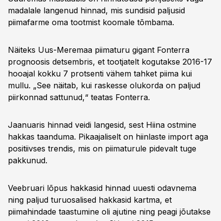
madalale langenud hinnad, mis sundisid paljusid
piimafarme oma tootmist koomale tõmbama.
Näiteks Uus-Meremaa piimaturu gigant Fonterra
prognoosis detsembris, et tootjatelt kogutakse 2016-17
hooajal kokku 7 protsenti vähem tahket piima kui
mullu. „See näitab, kui raskesse olukorda on paljud
piirkonnad sattunud,“ teatas Fonterra.
Jaanuaris hinnad veidi langesid, sest Hiina ostmine
hakkas taanduma. Pikaajaliselt on hiinlaste import aga
positiivses trendis, mis on piimaturule pidevalt tuge
pakkunud.
Veebruari lõpus hakkasid hinnad uuesti odavnema
ning paljud turuosalised hakkasid kartma, et
piimahindade taastumine oli ajutine ning peagi jõutakse