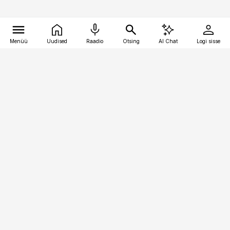
Menüü
Uudised
Raadio
Otsing
AI Chat
Logi sisse
Vana-Lõuna 39/1, 19094 Tallinn
(+372) 667 0111
pollumajandus@pollumajandus.ee
Telli
Reklaam
Firmast
Sisu kasutamisõigused
Ajakirjaniku
eetikakoodeks
Üldtingimused
Privaatsustingimused
Küpsiste poliitika
KKK