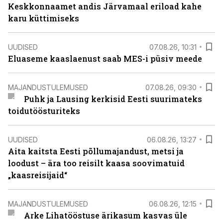
Keskkonnaamet andis Järvamaal eriload kahe
karu küttimiseks
UUDISED
07.08.26, 10:31
Eluaseme kaaslaenust saab MES-i püsiv meede
MAJANDUSTULEMUSED
07.08.26, 09:30
Puhk ja Lausing kerkisid Eesti suurimateks
toidutöösturiteks
UUDISED
06.08.26, 13:27
Aita kaitsta Eesti põllumajandust, metsi ja
loodust – ära too reisilt kaasa soovimatuid
„kaasreisijaid“
MAJANDUSTULEMUSED
06.08.26, 12:15
Arke Lihatööstuse ärikasum kasvas üle