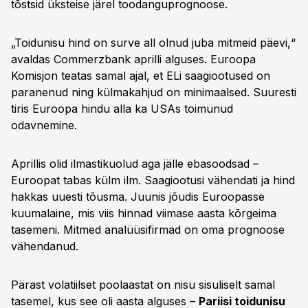
tõstsid üksteise järel toodanguprognoose.
„Toidunisu hind on surve all olnud juba mitmeid päevi,“
avaldas Commerzbank aprilli alguses. Euroopa
Komisjon teatas samal ajal, et ELi saagiootused on
paranenud ning külmakahjud on minimaalsed. Suuresti
tiris Euroopa hindu alla ka USAs toimunud
odavnemine.
Aprillis olid ilmastikuolud aga jälle ebasoodsad –
Euroopat tabas külm ilm. Saagiootusi vähendati ja hind
hakkas uuesti tõusma. Juunis jõudis Euroopasse
kuumalaine, mis viis hinnad viimase aasta kõrgeima
tasemeni. Mitmed analüüsifirmad on oma prognoose
vähendanud.
Pärast volatiilset poolaastat on nisu sisuliselt samal
tasemel, kus see oli aasta alguses –
Pariisi toidunisu