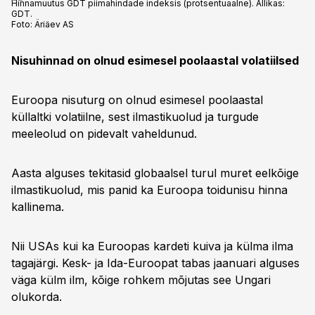
Hinnamuutus GDT piimahindade indeksis (protsentuaalne). Allikas:
GDT.
Foto:
Äriäev AS
Nisuhinnad on olnud esimesel poolaastal volatiilsed
Euroopa nisuturg on olnud esimesel poolaastal
küllaltki volatiilne, sest ilmastikuolud ja turgude
meeleolud on pidevalt vaheldunud.
Aasta alguses tekitasid globaalsel turul muret eelkõige
ilmastikuolud, mis panid ka Euroopa toidunisu hinna
kallinema.
Nii USAs kui ka Euroopas kardeti kuiva ja külma ilma
tagajärgi. Kesk- ja Ida-Euroopat tabas jaanuari alguses
väga külm ilm, kõige rohkem mõjutas see Ungari
olukorda.