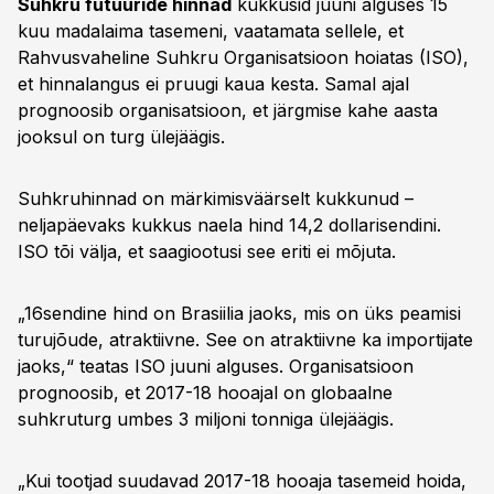
Suhkru futuuride hinnad
kukkusid juuni alguses 15
kuu madalaima tasemeni, vaatamata sellele, et
Rahvusvaheline Suhkru Organisatsioon hoiatas (ISO),
et hinnalangus ei pruugi kaua kesta. Samal ajal
prognoosib organisatsioon, et järgmise kahe aasta
jooksul on turg ülejäägis.
Suhkruhinnad on märkimisväärselt kukkunud –
neljapäevaks kukkus naela hind 14,2 dollarisendini.
ISO tõi välja, et saagiootusi see eriti ei mõjuta.
„16sendine hind on Brasiilia jaoks, mis on üks peamisi
turujõude, atraktiivne. See on atraktiivne ka importijate
jaoks,“ teatas ISO juuni alguses. Organisatsioon
prognoosib, et 2017-18 hooajal on globaalne
suhkruturg umbes 3 miljoni tonniga ülejäägis.
„Kui tootjad suudavad 2017-18 hooaja tasemeid hoida,