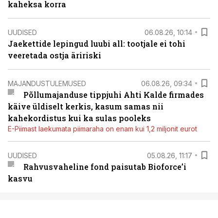
kaheksa korra
UUDISED
06.08.26, 10:14
Jaekettide lepingud luubi all: tootjale ei tohi
veeretada ostja äririski
MAJANDUSTULEMUSED
06.08.26, 09:34
Põllumajanduse tippjuhi Ahti Kalde firmades
käive üldiselt kerkis, kasum samas nii
kahekordistus kui ka sulas pooleks
E-Piimast laekumata piimaraha on enam kui 1,2 miljonit eurot
UUDISED
05.08.26, 11:17
Rahvusvaheline fond paisutab Bioforce’i
kasvu