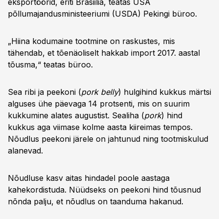
eksportöörid, eriti Brasiilia, teatas USA
põllumajandusministeeriumi (USDA) Pekingi büroo.
„Hiina kodumaine tootmine on raskustes, mis
tähendab, et tõenäoliselt hakkab import 2017. aastal
tõusma,“ teatas büroo.
Sea ribi ja peekoni (
pork belly
) hulgihind kukkus märtsi
alguses ühe päevaga 14 protsenti, mis on suurim
kukkumine alates augustist. Sealiha (
pork
) hind
kukkus aga viimase kolme aasta kiireimas tempos.
Nõudlus peekoni järele on jahtunud ning tootmiskulud
alanevad.
Nõudluse kasv aitas hindadel poole aastaga
kahekordistuda. Nüüdseks on peekoni hind tõusnud
nõnda palju, et nõudlus on taanduma hakanud.