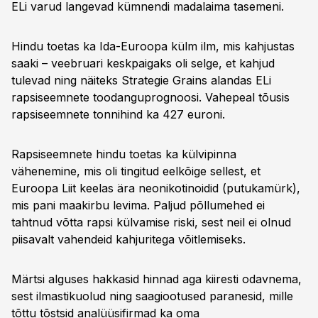
ELi varud langevad kümnendi madalaima tasemeni.
Hindu toetas ka Ida-Euroopa külm ilm, mis kahjustas
saaki – veebruari keskpaigaks oli selge, et kahjud
tulevad ning näiteks Strategie Grains alandas ELi
rapsiseemnete toodanguprognoosi. Vahepeal tõusis
rapsiseemnete tonnihind ka 427 euroni.
Rapsiseemnete hindu toetas ka külvipinna
vähenemine, mis oli tingitud eelkõige sellest, et
Euroopa Liit keelas ära neonikotinoidid (putukamürk),
mis pani maakirbu levima. Paljud põllumehed ei
tahtnud võtta rapsi külvamise riski, sest neil ei olnud
piisavalt vahendeid kahjuritega võitlemiseks.
Märtsi alguses hakkasid hinnad aga kiiresti odavnema,
sest ilmastikuolud ning saagiootused paranesid, mille
tõttu tõstsid analüüsifirmad ka oma