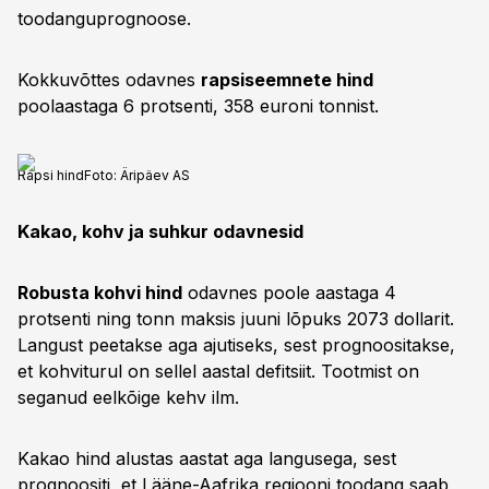
toodanguprognoose.
Kokkuvõttes odavnes
rapsiseemnete hind
poolaastaga 6 protsenti, 358 euroni tonnist.
Rapsi hind
Foto:
Äripäev AS
Kakao, kohv ja suhkur odavnesid
Robusta kohvi hind
odavnes poole aastaga 4
protsenti ning tonn maksis juuni lõpuks 2073 dollarit.
Langust peetakse aga ajutiseks, sest prognoositakse,
et kohviturul on sellel aastal defitsiit. Tootmist on
seganud eelkõige kehv ilm.
Kakao hind alustas aastat aga langusega, sest
prognoositi, et Lääne-Aafrika regiooni toodang saab