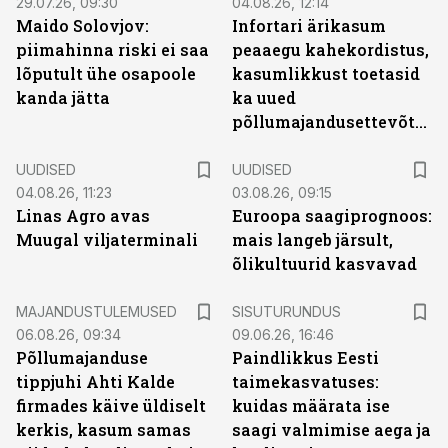
29.07.26, 09:30
04.08.26, 12:14
Maido Solovjov:
Infortari ärikasum
piimahinna riski ei saa
peaaegu kahekordistus,
lõputult ühe osapoole
kasumlikkust toetasid
kanda jätta
ka uued
põllumajandusettevõtted
UUDISED
UUDISED
04.08.26, 11:23
03.08.26, 09:15
Linas Agro avas
Euroopa saagiprognoos:
Muugal viljaterminali
mais langeb järsult,
õlikultuurid kasvavad
ST
MAJANDUSTULEMUSED
SISUTURUNDUS
06.08.26, 09:34
09.06.26, 16:46
Põllumajanduse
Paindlikkus Eesti
tippjuhi Ahti Kalde
taimekasvatuses:
firmades käive üldiselt
kuidas määrata ise
kerkis, kasum samas
saagi valmimise aega ja