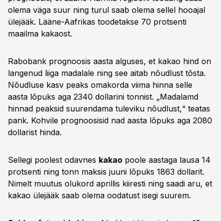
olema väga suur ning turul saab olema sellel hooajal
ülejääk. Lääne-Aafrikas toodetakse 70 protsenti
maailma kakaost.
Rabobank prognoosis aasta alguses, et kakao hind on
langenud liiga madalale ning see aitab nõudlust tõsta.
Nõudluse kasv peaks omakorda viima hinna selle
aasta lõpuks aga 2340 dollarini tonnist. „Madalamd
hinnad peaksid suurendama tuleviku nõudlust,“ teatas
pank. Kohvile prognoosisid nad aasta lõpuks aga 2080
dollarist hinda.
Sellegi poolest odavnes
kakao
poole aastaga lausa 14
protsenti ning tonn maksis juuni lõpuks 1863 dollarit.
Nimelt muutus olukord aprillis kiiresti ning saadi aru, et
kakao ülejääk saab olema oodatust isegi suurem.