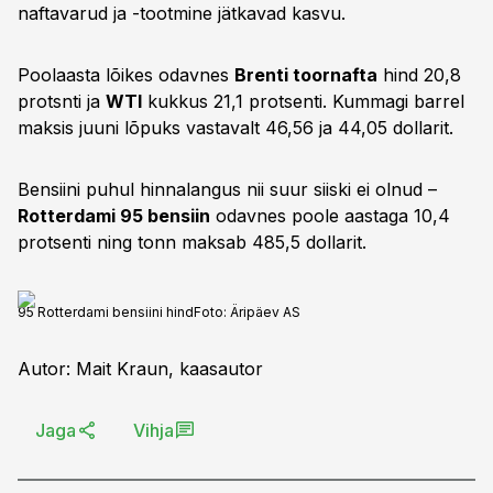
naftavarud ja -tootmine jätkavad kasvu.
Poolaasta lõikes odavnes
Brenti toornafta
hind 20,8
protsnti ja
WTI
kukkus 21,1 protsenti. Kummagi barrel
maksis juuni lõpuks vastavalt 46,56 ja 44,05 dollarit.
Bensiini puhul hinnalangus nii suur siiski ei olnud –
Rotterdami 95 bensiin
odavnes poole aastaga 10,4
protsenti ning tonn maksab 485,5 dollarit.
95 Rotterdami bensiini hind
Foto:
Äripäev AS
Autor: Mait Kraun, kaasautor
Jaga
Vihja