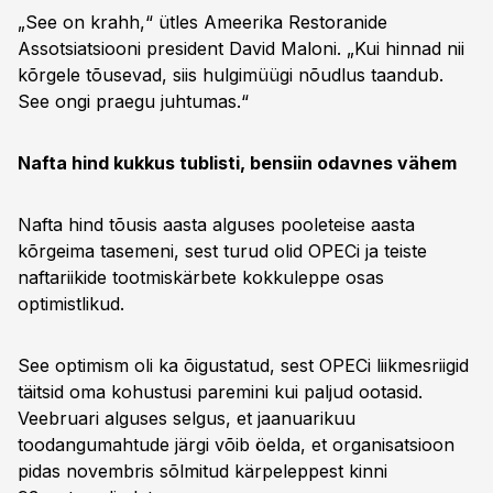
„See on krahh,“ ütles Ameerika Restoranide
Assotsiatsiooni president David Maloni. „Kui hinnad nii
kõrgele tõusevad, siis hulgimüügi nõudlus taandub.
See ongi praegu juhtumas.“
Nafta hind kukkus tublisti, bensiin odavnes vähem
Nafta hind tõusis aasta alguses pooleteise aasta
kõrgeima tasemeni, sest turud olid OPECi ja teiste
naftariikide tootmiskärbete kokkuleppe osas
optimistlikud.
See optimism oli ka õigustatud, sest OPECi liikmesriigid
täitsid oma kohustusi paremini kui paljud ootasid.
Veebruari alguses selgus, et jaanuarikuu
toodangumahtude järgi võib öelda, et organisatsioon
pidas novembris sõlmitud kärpeleppest kinni