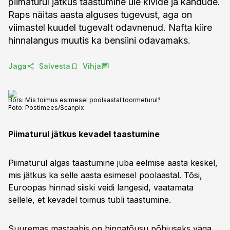
piimaturul jätkus taastumine üle kivide ja kändude.
Raps näitas aasta alguses tugevust, aga on
viimastel kuudel tugevalt odavnenud. Nafta kiire
hinnalangus muutis ka bensiini odavamaks.
Jaga
Salvesta
Vihja
Börs: Mis toimus esimesel poolaastal toormeturul?
Foto:
Postimees/Scanpix
Piimaturul jätkus kevadel taastumine
Piimaturul algas taastumine juba eelmise aasta keskel,
mis jätkus ka selle aasta esimesel poolaastal. Tõsi,
Euroopas hinnad siiski veidi langesid, vaatamata
sellele, et kevadel toimus tubli taastumine.
Suuremas mastaabis on hinnatõusu põhjuseks väga