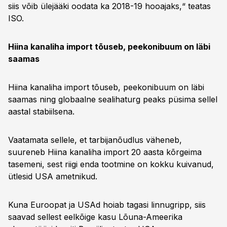
siis võib ülejääki oodata ka 2018-19 hooajaks,“ teatas
ISO.
Hiina kanaliha import tõuseb, peekonibuum on läbi
saamas
Hiina kanaliha import tõuseb, peekonibuum on läbi
saamas ning globaalne sealihaturg peaks püsima sellel
aastal stabiilsena.
Vaatamata sellele, et tarbijanõudlus väheneb,
suureneb Hiina kanaliha import 20 aasta kõrgeima
tasemeni, sest riigi enda tootmine on kokku kuivanud,
ütlesid USA ametnikud.
Kuna Euroopat ja USAd hoiab tagasi linnugripp, siis
saavad sellest eelkõige kasu Lõuna-Ameerika