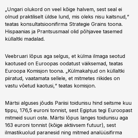
„Ungari olukord on veel kõige halvem, sest seal ei
olnud praktiliselt üldse lund, mis oleks nisu kaitsnud,“
teatas konsultatsioonifirma Strategie Grains toona.
Hispaanias ja Prantsusmaal olid põhjavee tasemed
küllaltki madalad.
Veebruari lõpus aga selgus, et külma ilmaga seotud
kaotused on Euroopas oodatust väiksemad, teatas
Euroopa Komisjon toona. „Külmakahjud on küllaltki
piiratud, vaatamata sellele, et mitmetes riikides on
vastu võetud kaotusi,“ teatas komisjon.
Märtsi alguses jõudis Pariisi toidunisu hind seitsme kuu
tippu, 176,5 euroni tonnist, sest Egiptus tegi Euroopast
mitmeid suuri oste. Märtsi lõpus langes toidunisu aga
163 euroni tonnist (kõige aktiivsem futuur), sest
ilmastikuolud paranesid ning mitmed analüüsifirma