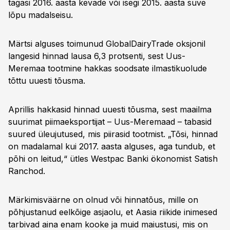
tagasi 2016. aasta kevade või isegi 2015. aasta suve
lõpu madalseisu.
Märtsi alguses toimunud GlobalDairyTrade oksjonil
langesid hinnad lausa 6,3 protsenti, sest Uus-
Meremaa tootmine hakkas soodsate ilmastikuolude
tõttu uuesti tõusma.
Aprillis hakkasid hinnad uuesti tõusma, sest maailma
suurimat piimaeksportijat – Uus-Meremaad – tabasid
suured üleujutused, mis piirasid tootmist. „Tõsi, hinnad
on madalamal kui 2017. aasta alguses, aga tundub, et
põhi on leitud,“ ütles Westpac Banki ökonomist Satish
Ranchod.
Märkimisväärne on olnud või hinnatõus, mille on
põhjustanud eelkõige asjaolu, et Aasia riikide inimesed
tarbivad aina enam kooke ja muid maiustusi, mis on