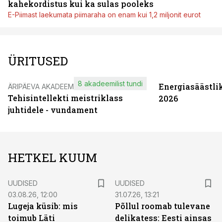
kahekordistus kui ka sulas pooleks
E-Piimast laekumata piimaraha on enam kui 1,2 miljonit eurot
ÜRITUSED
8 akadeemilist tundi
Energiasäästli
ÄRIPÄEVA AKADEEMIA
Tehisintellekti meistriklass
2026
juhtidele - vundament
HETKEL KUUM
UUDISED
UUDISED
03.08.26, 12:00
31.07.26, 13:21
Lugeja küsib: mis
Põllul roomab tulevane
toimub Läti
delikatess: Eesti ainsas