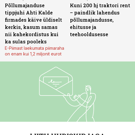
Põllumajanduse
Kuni 200 hj traktori rent
tippjuhi Ahti Kalde
– paindlik lahendus
firmades käive üldiselt
põllumajandusse,
kerkis, kasum samas
ehitusse ja
nii kahekordistus kui
teehooldusesse
ka sulas pooleks
E-Piimast laekumata piimaraha
on enam kui 1,2 miljonit eurot