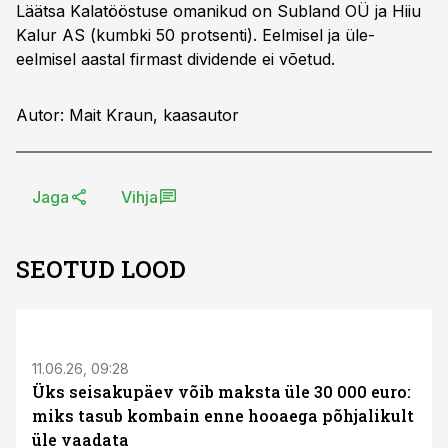
Läätsa Kalatööstuse omanikud on Subland OÜ ja Hiiu
Kalur AS (kumbki 50 protsenti). Eelmisel ja üle-
eelmisel aastal firmast dividende ei võetud.
Autor: Mait Kraun, kaasautor
Jaga
Vihja
SEOTUD LOOD
ST
11.06.26, 09:28
Üks seisakupäev võib maksta üle 30 000 euro:
miks tasub kombain enne hooaega põhjalikult
üle vaadata