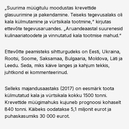
„Suurima müügitulu moodustas krevettide
glasuurimine ja pakendamine. Teiseks tegevusalaks oli
kala külmutamine ja vürtsikala tootmine,“ kirjutas
ettevõte tegevusaruandes. „Aruandeaastal suurenesid
kulinaariatoodete ja vinnutatud kala tootmise mahud.“
Ettevõtte peamisteks sihtturgudeks on Eesti, Ukraina,
Rootsi, Soome, Saksamaa, Bulgaaria, Moldova, Läti ja
Leedu. Seda, miks käive langes ja kahjum tekkis,
juhtkond ei kommenteerinud.
Selleks majandusaastaks (2017) on eesmärk toota
külmutatud kala ja vürtsikala kokku 1500 tonni.
Krevettide müügimahuks kujuneb prognoosi kohaselt
840 tonni. Käibeks oodatakse 5,1 miljonit eurot ja
puhaskasumiks 30 000 eurot.