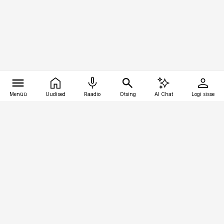
Menüü
Uudised
Raadio
Otsing
AI Chat
Logi sisse
Vana-Lõuna 39/1, 19094 Tallinn
(+372) 667 0111
pollumajandus@pollumajandus.ee
Telli
Reklaam
Firmast