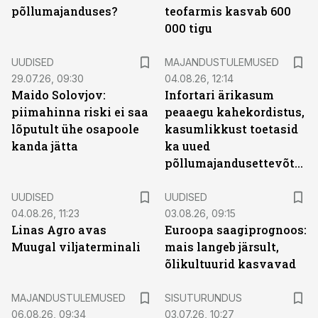
põllumajanduses?
teofarmis kasvab 600
000 tigu
UUDISED
MAJANDUSTULEMUSED
29.07.26, 09:30
04.08.26, 12:14
Maido Solovjov:
Infortari ärikasum
piimahinna riski ei saa
peaaegu kahekordistus,
lõputult ühe osapoole
kasumlikkust toetasid
kanda jätta
ka uued
põllumajandusettevõtted
UUDISED
UUDISED
04.08.26, 11:23
03.08.26, 09:15
Linas Agro avas
Euroopa saagiprognoos:
Muugal viljaterminali
mais langeb järsult,
õlikultuurid kasvavad
ST
MAJANDUSTULEMUSED
SISUTURUNDUS
06.08.26, 09:34
03.07.26, 10:27