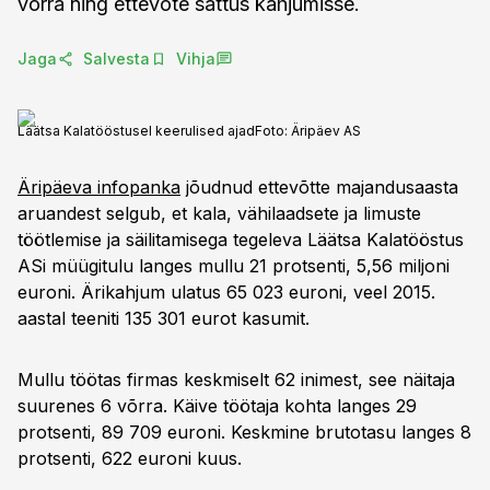
võrra ning ettevõte sattus kahjumisse.
Jaga
Salvesta
Vihja
Läätsa Kalatööstusel keerulised ajad
Foto:
Äripäev AS
Äripäeva infopanka
jõudnud ettevõtte majandusaasta
aruandest selgub, et kala, vähilaadsete ja limuste
töötlemise ja säilitamisega tegeleva Läätsa Kalatööstus
ASi müügitulu langes mullu 21 protsenti, 5,56 miljoni
euroni. Ärikahjum ulatus 65 023 euroni, veel 2015.
aastal teeniti 135 301 eurot kasumit.
Mullu töötas firmas keskmiselt 62 inimest, see näitaja
suurenes 6 võrra. Käive töötaja kohta langes 29
protsenti, 89 709 euroni. Keskmine brutotasu langes 8
protsenti, 622 euroni kuus.