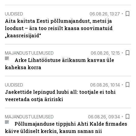
UUDISED
06.08.26, 13:27
Aita kaitsta Eesti põllumajandust, metsi ja
loodust – ära too reisilt kaasa soovimatuid
„kaasreisijaid“
MAJANDUSTULEMUSED
06.08.26, 12:15
Arke Lihatööstuse ärikasum kasvas üle
kaheksa korra
UUDISED
06.08.26, 10:14
Jaekettide lepingud luubi all: tootjale ei tohi
veeretada ostja äririski
MAJANDUSTULEMUSED
06.08.26, 09:34
Põllumajanduse tippjuhi Ahti Kalde firmades
käive üldiselt kerkis, kasum samas nii