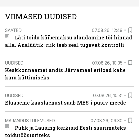
VIIMASED UUDISED
SAATED
07.08.26, 12:49
Läti toidu käibemaksu alandamine tõi hinnad
alla. Analüütik: riik teeb seal tugevat kontrolli
UUDISED
07.08.26, 10:35
Keskkonnaamet andis Järvamaal eriload kahe
karu küttimiseks
UUDISED
07.08.26, 10:31
Eluaseme kaaslaenust saab MES-i püsiv meede
MAJANDUSTULEMUSED
07.08.26, 09:30
Puhk ja Lausing kerkisid Eesti suurimateks
toidutöösturiteks