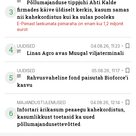
Põllumajanduse tippjuhi Ahti Kalde
firmades käive üldiselt kerkis, kasum samas
3
nii kahekordistus kui ka sulas pooleks
E-Piimast laekumata piimaraha on enam kui 1,2 miljonit
eurot
UUDISED
04.08.26, 11:23
4
Linas Agro avas Muugal viljaterminali
UUDISED
05.08.26, 11:17
5
Rahvusvaheline fond paisutab Bioforce’i
kasvu
MAJANDUSTULEMUSED
04.08.26, 12:14
Infortari ärikasum peaaegu kahekordistus,
6
kasumlikkust toetasid ka uued
põllumajandusettevõtted