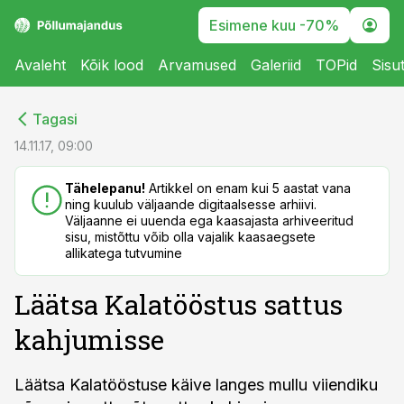
Esimene kuu -70%
Avaleht
Kõik lood
Arvamused
Galeriid
TOPid
Sisu
cebook
cebook
Tagasi
Twitter)
Twitter)
14.11.17, 09:00
kedIn
kedIn
Tähelepanu!
Artikkel on enam kui 5 aastat vana
ning kuulub väljaande digitaalsesse arhiivi.
ail
ail
Väljaanne ei uuenda ega kaasajasta arhiveeritud
sisu, mistõttu võib olla vajalik kaasaegsete
k
k
allikatega tutvumine
Läätsa Kalatööstus sattus
kahjumisse
Läätsa Kalatööstuse käive langes mullu viiendiku