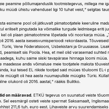
ie peamine põllumajanduslik tootmistegevus, millega me ig
u müüdi ühistu vahendusel ligi 10 tuhat veist,“ selgitas taus
ta esimene pool oli jätkuvalt piimatootjatele keeruline mad
stul eriliselt pingutada ka võimalike turgude leidmisega eriti j
, kel oli plaan piimatootmine lõpetada või noorkarja müüa. 
li 2016. aasta iseseisvumisperioodi rekordaasta. Tõuveiseid
 Türki, Vene Föderatsiooni, Usbekistani ja Gruusiasse. Lis
d, peamiselt siis Poola. Hea, et meil olid varasemad suhted 
adega, kuhu saime siiski tavapärase hinnaga loomi müüa.
 maadesse andis võimaluse meie tootjatele maksta tõuveist
da, kui teised EL riikide tootjad said müües tõuloomi EL-i pi
ste müügilt oli hea aasta nuumapullide müügiks Türki. Külla
ilne olukord oli 2016. aastal,“ rääkis Bulitko.
did on määravad
. ETKÜ tegevus on suunatud veiste tõuo
 Sel eesmärgil osteti veiste spermat Saksamaalt, Inglismaal
šehhist 211,6 tuh. euro eest. Lihaveiste arvu suurendamiseks 