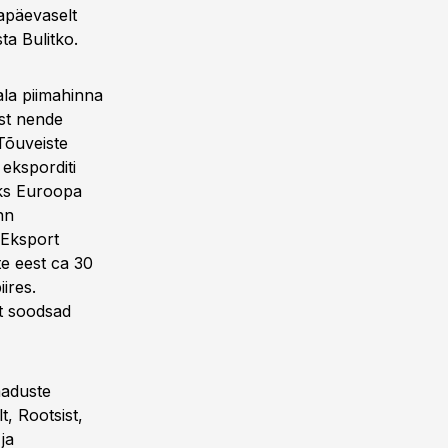
apäevaselt
ta Bulitko.
ala piimahinna
ust nende
„Tõuveiste
 eksporditi
aks Euroopa
nn
 Eksport
e eest ca 30
ires.
lt soodsad
maduste
t, Rootsist,
ja