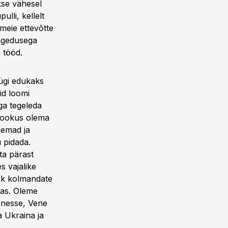
kse vähesel
lli, kellelt
 meie ettevõtte
sagedusega
 tööd.
ügi edukaks
id loomi
ga tegeleda
 fookus olema
remad ja
 pidada.
ta pärast
s vajalike
isk kolmandate
osas. Oleme
venesse, Vene
a Ukraina ja