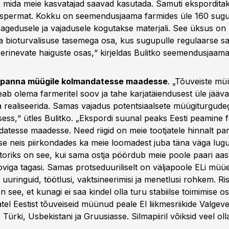
 mida meie kasvatajad saavad kasutada. Samuti ekspordita
 spermat. Kokku on seemendusjaama farmides üle 160 sugupu
 sagedusele ja vajadusele kogutakse materjali. See üksus on
 bioturvalisuse tasemega osa, kus sugupulle regulaarse 
 erinevate haiguste osas,“ kirjeldas Bulitko seemendusjaama
s panna müügile kolmandatesse maadesse
. „Tõuveiste mü
ab olema farmeritel soov ja tahe karjatäiendusest üle jääva
realiseerida. Samas vajadus potentsiaalsete müügiturgude
sess,“ ütles Bulitko. „Ekspordi suunal peaks Eesti peamine
tesse maadesse. Need riigid on meie tootjatele hinnalt pa
e neis piirkondades ka meie loomadest juba täna väga lugu
toriks on see, kui sama ostja pöördub meie poole paari aas
viga tagasi. Samas protseduuriliselt on väljapoole ELi müüe
 uuringuid, töötlusi, vaktsineerimisi ja menetlusi rohkem. R
on see, et kunagi ei saa kindel olla turu stabiilse toimimise 
atel Eestist tõuveiseid müünud peale El liikmesriikide Valge
 Türki, Usbekistani ja Gruusiasse. Silmapiiril võiksid veel oll