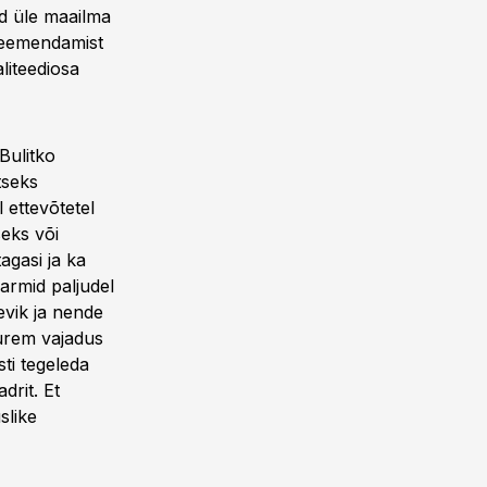
id üle maailma
seemendamist
liteediosa
Bulitko
tseks
l ettevõtetel
seks või
agasi ja ka
armid paljudel
evik ja nende
uurem vajadus
sti tegeleda
drit. Et
slike