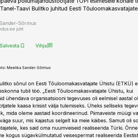
päeva põllumajandustootjate TOPi esimesele kohale tul
Tanel-Taavi Bulitko juhitud Eesti Tõuloomakasvatajate
 Sander-Sõrmus
ndus.ee juht
Salvesta
Vihja
oto:
Meelika Sander-Sõrmus
ulitko sõnul on Eesti Tõuloomakasvatajate Ühistu (ETKÜ) 
skonna tubli töö. „Eesti Tõuloomakasvatajate Ühistu, kui
id ühendava organisatsiooni tegevuses oli eelmisel aastal ol
otjatele kaasa kriisist välja tulemiseks. Üheks selliseks teg
k, mida oleme aastaid koordineerinud. Piimaveiste müügi vas
 väga suur, mis kajastus selgelt ka meie käibes. Samuti oli 
atajatele, kes said oma nuumveiseid realiseerida Türki. Õnne
e kogus sügavkülmutatud veisespermat realiseerida Eestist