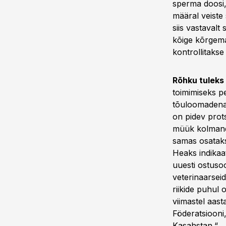
sperma doosi,
määral veiste
siis vastavalt
kõige kõrgema
kontrollitakse
Rõhku tulek
toimimiseks pe
tõuloomadena 
on pidev prot
müük kolmanda
samas osataks
Heaks indikaa
uuesti ostusoo
veterinaarseid
riikide puhul 
viimastel aast
Föderatsiooni,
Kasahstan.“