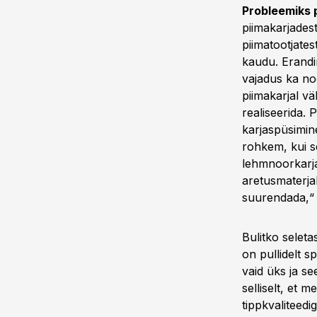
Probleemiks 
piimakarjadest
piimatootjate
kaudu. Erandi
vajadus ka noo
piimakarjal v
realiseerida.
karjaspüsimin
rohkem, kui s
lehmnoorkarja
aretusmaterjal
suurendada,“ 
Bulitko seleta
on pullidelt 
vaid üks ja s
selliselt, et 
tippkvaliteedi