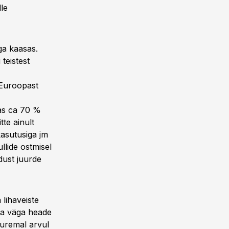
le
ga kaasas.
 teistest
 Euroopast
mas ca 70 %
te ainult
kasutusiga jm
llide ostmisel
dust juurde
lihaveiste
ema väga heade
uuremal arvul