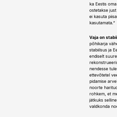
ka Eestis oma
ostetakse ju
ei kasuta piis
kasutamata.“
Vaja on stabii
põhikarja vähe
stabiilsus ja 
endiselt suure
rekonstrueerim
nendesse tule
ettevõtetel v
pidamise arve
noorte haritud
rohkem, et me
jätkuks sellin
valdkonda noo