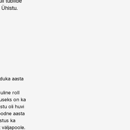
i tublide
 Ühistu.
eduka aasta
uline roll
evuseks on ka
tu oli huvi
soodne aasta
stus ka
 väljapoole.