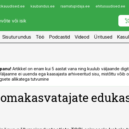
tikauudised.ee
kaubandus.ee
raamatupidaja.ee
ehitusuudised.ee
Infopank
Radar
Sisuturundus
Töö
Podcastid
Videod
Üritused
Kasul
panu!
Artikkel on enam kui 5 aastat vana ning kuulub väljaande digi
. Väljaanne ei uuenda ega kaasajasta arhiveeritud sisu, mistõttu võib ol
sete allikatega tutvumine
oomakasvatajate eduka