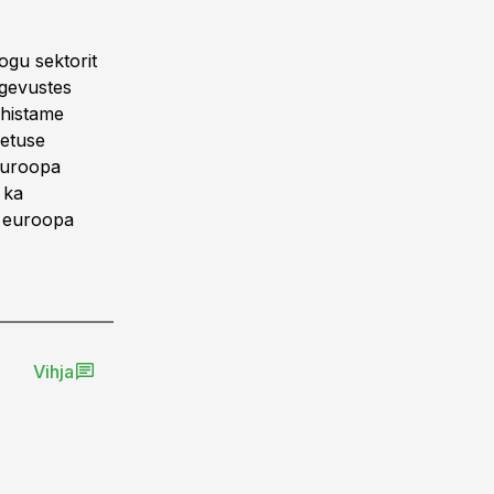
ogu sektorit
egevustes
ähistame
retuse
Euroopa
 ka
d euroopa
Vihja