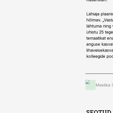
Lähiaja plaan
hõlmav. „Vast
lähtuma ning v
ühistu 25 tege
temaatikat en
anguse kasvat
lihaveisekasv
kolleegide poo
Meelika
SEOTUD