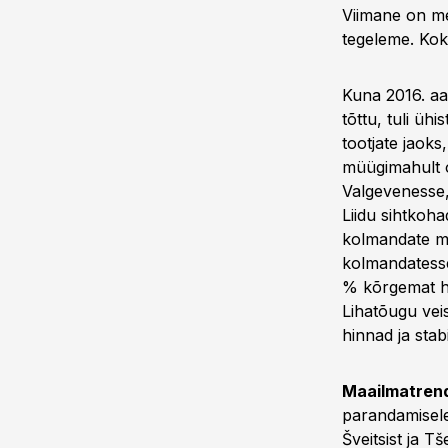
Viimane on me
tegeleme. Kokk
Kuna 2016. aas
tõttu, tuli ühi
tootjate jaoks
müügimahult o
Valgevenesse,
Liidu sihtkoha
kolmandate ma
kolmandatesse
% kõrgemat hin
Lihatõugu vei
hinnad ja stabi
Maailmatren
parandamisele.
Šveitsist ja T