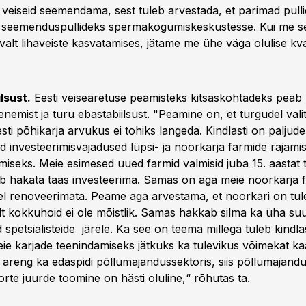
 veiseid seemendama, sest tuleb arvestada, et parimad pull
st seemenduspullideks spermakogumiskeskustesse. Kui me 
avalt lihaveiste kasvatamises, jätame me ühe väga olulise kva
lsust.
Eesti veisearetuse peamisteks kitsaskohtadeks peab 
nemist ja turu ebastabiilsust. "Peamine on, et turgudel vali
Eesti põhikarja arvukus ei tohiks langeda. Kindlasti on paljude
d investeerimisvajadused lüpsi- ja noorkarja farmide rajami
iseks. Meie esimesed uued farmid valmisid juba 15. aastat t
b hakata taas investeerima. Samas on aga meie noorkarja f
eel renoveerimata. Peame aga arvestama, et noorkari on tul
lt kokkuhoid ei ole mõistlik. Samas hakkab silma ka üha s
 spetsialisteide järele. Ka see on teema millega tuleb kindla
ie karjade teenindamiseks jätkuks ka tulevikus võimekat kaa
e areng ka edaspidi põllumajandussektoris, siis põllumajandu
rte juurde toomine on hästi oluline,“ rõhutas ta.