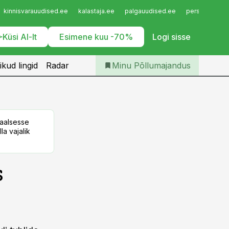
Iseteenindus
kinnisvarauudised.ee
kalastaja.ee
palgauudised.ee
personaliuudi
Telli Põllumajandus
Küsi AI-lt
Esimene kuu -70%
Logi sisse
ikud lingid
Radar
Minu Põllumajandus
taalsesse
la vajalik
s