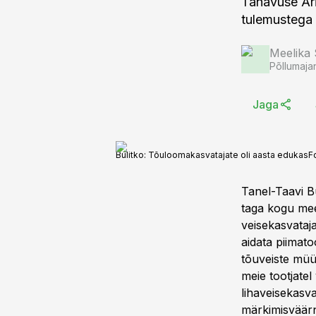
Tänavuse Äri
tulemustega 
Meelika
Põllumaja
Jaga
Bulitko: Tõuloomakasvatajate oli aasta edukas
F
Tanel-Taavi B
taga kogu mee
veisekasvataja
aidata piimato
tõuveiste müü
meie tootjatel
lihaveisekasv
märkimisväärn