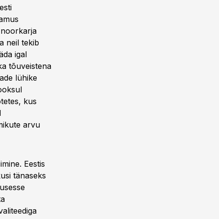
esti
Enamus
 noorkarja
 neil tekib
äda igal
ka tõuveistena
ade lühike
ooksul
tetes, kus
d
mikute arvu
imine. Eestis
kusi tänaseks
kusesse
ta
valiteediga