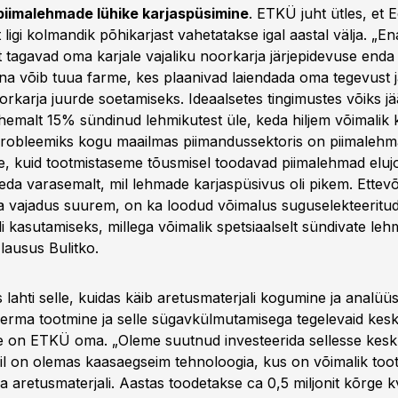
piimalehmade lühike karjaspüsimine
. ETKÜ juht ütles, et E
 ligi kolmandik põhikarjast vahetatakse igal aastal välja. „
st tagavad oma karjale vajaliku noorkarja järjepidevuse enda
na võib tuua farme, kes plaanivad laiendada oma tegevust ja
rkarja juurde soetamiseks. Ideaalsetes tingimustes võiks jä
ähemalt 15% sündinud lehmikutest üle, keda hiljem võimalik 
 Probleemiks kogu maailmas piimandussektoris on piimalehm
e, kuid tootmistaseme tõusmisel toodavad piimalehmad eluj
eda varasemalt, mil lehmade karjaspüsivus oli pikem. Ettevõ
 vajadus suurem, on ka loodud võimalus suguselekteeritu
i kasutamiseks, millega võimalik spetsiaalselt sündivate leh
lausus Bulitko.
s lahti selle, kuidas käib aretusmaterjali kogumine ja analüüs
sperma tootmine ja selle sügavkülmutamisega tegelevaid kes
ee on ETKÜ oma. „Oleme suutnud investeerida sellesse kes
meil on olemas kaasaegseim tehnoloogia, kus on võimalik too
ga aretusmaterjali. Aastas toodetakse ca 0,5 miljonit kõrge k