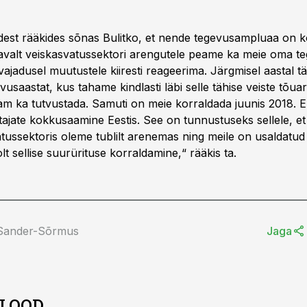
idest rääkides sõnas Bulitko, et nende tegevusampluaa on k
avalt veiskasvatussektori arengutele peame ka meie oma t
ajadusel muutustele kiiresti reageerima. Järgmisel aastal t
vusaastat, kus tahame kindlasti läbi selle tähise veiste tõua
am ka tutvustada. Samuti on meie korraldada juunis 2018. 
ajate kokkusaamine Eestis. See on tunnustuseks sellele, et
atussektoris oleme tublilt arenemas ning meile on usaldatu
lt sellise suurürituse korraldamine,“ rääkis ta.
 Sander-Sõrmus
Jaga
 LOOD