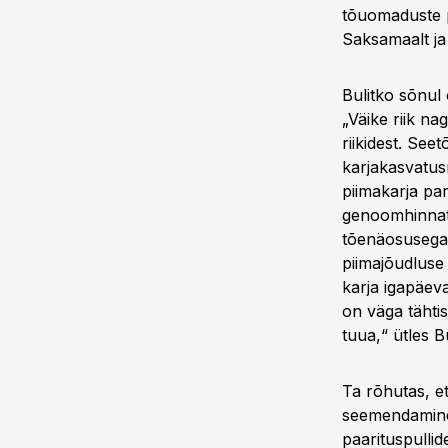
tõuomaduste p
Saksamaalt ja 
Bulitko sõnul
„Väike riik na
riikidest. Se
karjakasvatus
piimakarja pa
genoomhinnatu
tõenäosusega 
piimajõudluse 
karja igapäev
on väga tähti
tuua,“ ütles Bu
Ta rõhutas, e
seemendamine,
paarituspullid