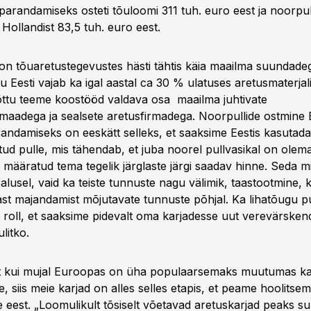
arandamiseks osteti tõuloomi 311 tuh. euro eest ja noorpul
Hollandist 83,5 tuh. euro eest.
 on tõuaretustegevustes hästi tähtis käia maailma suundade
gu Eesti vajab ka igal aastal ca 30 % ulatuses aretusmaterjali
etõttu teeme koostööd valdava osa maailma juhtivate
maadega ja sealsete aretusfirmadega. Noorpullide ostmine
randamiseks on eeskätt selleks, et saaksime Eestis kasutada
d pulle, mis tähendab, et juba noorel pullvasikal on ole
määratud tema tegelik järglaste järgi saadav hinne. Seda mit
alusel, vaid ka teiste tunnuste nagu välimik, taastootmine, 
ast majandamist mõjutavate tunnuste põhjal. Ka lihatõugu pu
s roll, et saaksime pidevalt oma karjadesse uut verevärsken
litko.
t kui mujal Euroopas on üha populaarsemaks muutumas ka 
 siis meie karjad on alles selles etapis, et peame hoolits
e eest. „Loomulikult tõsiselt võetavad aretuskarjad peaks s