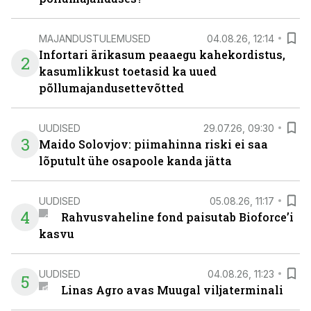
MAJANDUSTULEMUSED
04.08.26, 12:14
Infortari ärikasum peaaegu kahekordistus,
2
kasumlikkust toetasid ka uued
põllumajandusettevõtted
UUDISED
29.07.26, 09:30
3
Maido Solovjov: piimahinna riski ei saa
lõputult ühe osapoole kanda jätta
UUDISED
05.08.26, 11:17
4
Rahvusvaheline fond paisutab Bioforce’i
kasvu
UUDISED
04.08.26, 11:23
5
Linas Agro avas Muugal viljaterminali