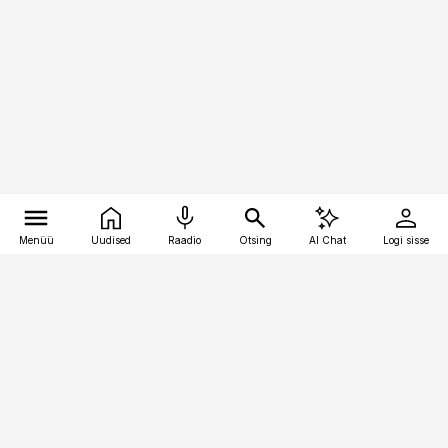
Menüü
Uudised
Raadio
Otsing
AI Chat
Logi sisse
Vana-Lõuna 39/1, 19094 Tallinn
(+372) 667 0111
pollumajandus@pollumajandus.ee
Telli
Reklaam