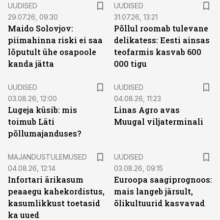
UUDISED
UUDISED
29.07.26, 09:30
31.07.26, 13:21
Maido Solovjov:
Põllul roomab tulevane
piimahinna riski ei saa
delikatess: Eesti ainsas
lõputult ühe osapoole
teofarmis kasvab 600
kanda jätta
000 tigu
UUDISED
UUDISED
03.08.26, 12:00
04.08.26, 11:23
Lugeja küsib: mis
Linas Agro avas
toimub Läti
Muugal viljaterminali
põllumajanduses?
MAJANDUSTULEMUSED
UUDISED
04.08.26, 12:14
03.08.26, 09:15
Infortari ärikasum
Euroopa saagiprognoos:
peaaegu kahekordistus,
mais langeb järsult,
kasumlikkust toetasid
õlikultuurid kasvavad
ka uued