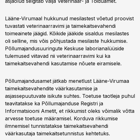
asjaolud selgitab välja Veterinaar- ja Toiduamet.
Lääne-Virumaal hukkunud mesilastest võetud proovist
tuvastati veterinaarravimi ja taimekaitsevahendi
toimeainete jäägid. Kõikide jääkide sisaldus mesilastes
oli selline, mis võis põhjustada mesilaste hukkumise.
Põllumajandusuuringute Keskuse laborianalüüside
tulemused viitavad nii veterinaarravimi kui ka
taimekaitsevahendi kasutamise nõuete eiramisele.
Põllumajandusamet jätkab menetlust Lääne-Virumaa
taimekaitsevahendite väärkasutamise ja
asjassepuutuvate isikute suhtes. Toetuse taotleja puhul
teavitatakse ka Põllumajanduse Registri ja
Informatsiooni Ametit, et rikkumist oleks võimalik võtta
arvesse toetuse määramisel. Korduva rikkumise
ilmnemisel tunnistatakse taimekaitsevahendi
väärkasutaja taimekaitsetunnistus kehtetuks.