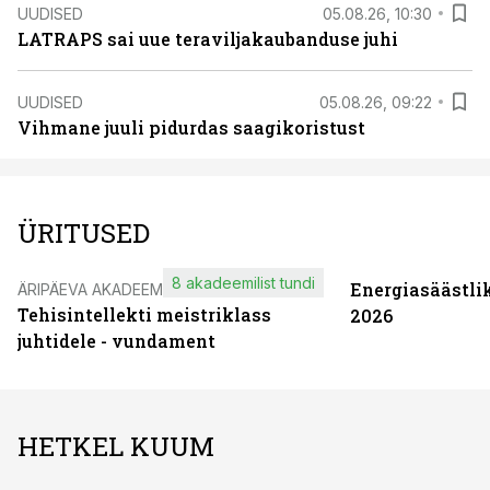
UUDISED
05.08.26, 10:30
LATRAPS sai uue teraviljakaubanduse juhi
UUDISED
05.08.26, 09:22
Vihmane juuli pidurdas saagikoristust
ÜRITUSED
8 akadeemilist tundi
Energiasäästli
ÄRIPÄEVA AKADEEMIA
Tehisintellekti meistriklass
2026
juhtidele - vundament
HETKEL KUUM