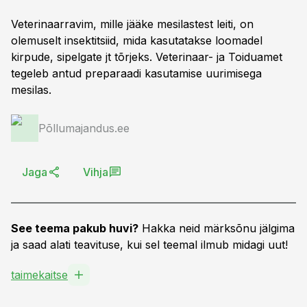
Veterinaarravim, mille jääke mesilastest leiti, on
olemuselt insektitsiid, mida kasutatakse loomadel
kirpude, sipelgate jt tõrjeks. Veterinaar- ja Toiduamet
tegeleb antud preparaadi kasutamise uurimisega
mesilas.
Põllumajandus.ee
Jaga
Vihja
See teema pakub huvi?
Hakka neid märksõnu jälgima
ja saad alati teavituse, kui sel teemal ilmub midagi uut!
taimekaitse