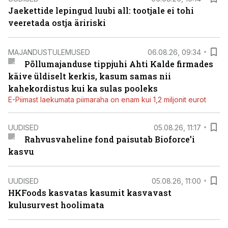
Jaekettide lepingud luubi all: tootjale ei tohi
veeretada ostja äririski
MAJANDUSTULEMUSED
06.08.26, 09:34
Põllumajanduse tippjuhi Ahti Kalde firmades
käive üldiselt kerkis, kasum samas nii
kahekordistus kui ka sulas pooleks
E-Piimast laekumata piimaraha on enam kui 1,2 miljonit eurot
UUDISED
05.08.26, 11:17
Rahvusvaheline fond paisutab Bioforce’i
kasvu
UUDISED
05.08.26, 11:00
HKFoods kasvatas kasumit kasvavast
kulusurvest hoolimata