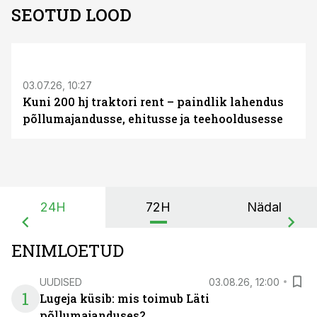
SEOTUD LOOD
ST
03.07.26, 10:27
Kuni 200 hj traktori rent – paindlik lahendus
põllumajandusse, ehitusse ja teehooldusesse
24H
72H
Nädal
ENIMLOETUD
UUDISED
03.08.26, 12:00
1
Lugeja küsib: mis toimub Läti
põllumajanduses?