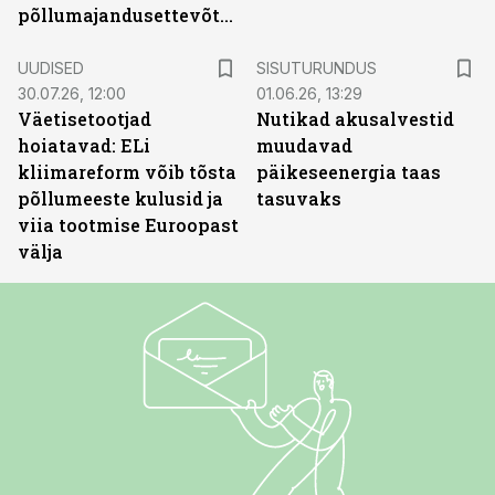
põllumajandusettevõtted
ST
UUDISED
SISUTURUNDUS
30.07.26, 12:00
01.06.26, 13:29
Väetisetootjad
Nutikad akusalvestid
hoiatavad: ELi
muudavad
kliimareform võib tõsta
päikeseenergia taas
põllumeeste kulusid ja
tasuvaks
viia tootmise Euroopast
välja