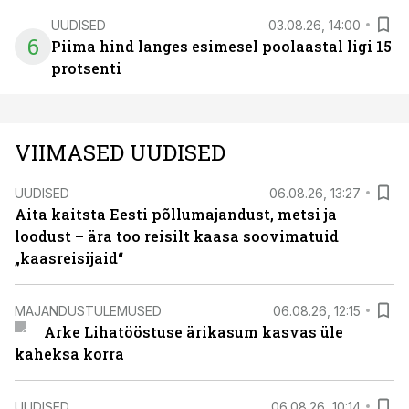
UUDISED
03.08.26, 14:00
6
Piima hind langes esimesel poolaastal ligi 15
protsenti
VIIMASED UUDISED
UUDISED
06.08.26, 13:27
Aita kaitsta Eesti põllumajandust, metsi ja
loodust – ära too reisilt kaasa soovimatuid
„kaasreisijaid“
MAJANDUSTULEMUSED
06.08.26, 12:15
Arke Lihatööstuse ärikasum kasvas üle
kaheksa korra
UUDISED
06.08.26, 10:14