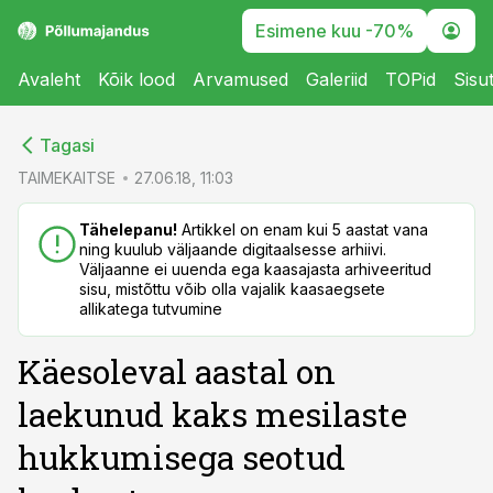
Esimene kuu -70%
Avaleht
Kõik lood
Arvamused
Galeriid
TOPid
Sisu
cebook
cebook
Tagasi
Twitter)
Twitter)
TAIMEKAITSE
27.06.18, 11:03
kedIn
kedIn
Tähelepanu!
Artikkel on enam kui 5 aastat vana
ning kuulub väljaande digitaalsesse arhiivi.
ail
ail
Väljaanne ei uuenda ega kaasajasta arhiveeritud
sisu, mistõttu võib olla vajalik kaasaegsete
k
k
allikatega tutvumine
Käesoleval aastal on
laekunud kaks mesilaste
hukkumisega seotud