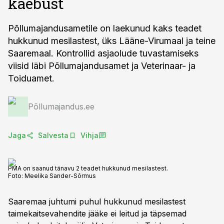
kaebust
Põllumajandusametile on laekunud kaks teadet
hukkunud mesilastest, üks Lääne-Virumaal ja teine
Saaremaal. Kontrollid asjaolude tuvastamiseks
viisid läbi Põllumajandusamet ja Veterinaar- ja
Toiduamet.
Põllumajandus.ee
Jaga
Salvesta
Vihja
PMA on saanud tänavu 2 teadet hukkunud mesilastest.
Foto:
Meelika Sander-Sõrmus
Saaremaa juhtumi puhul hukkunud mesilastest
taimekaitsevahendite jääke ei leitud ja täpsemad