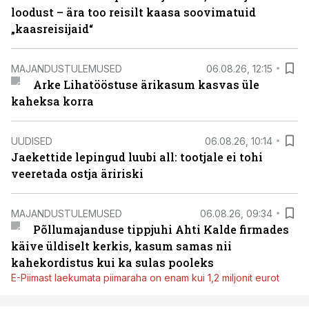
loodust – ära too reisilt kaasa soovimatuid
„kaasreisijaid“
MAJANDUSTULEMUSED
06.08.26, 12:15
Arke Lihatööstuse ärikasum kasvas üle
kaheksa korra
UUDISED
06.08.26, 10:14
Jaekettide lepingud luubi all: tootjale ei tohi
veeretada ostja äririski
MAJANDUSTULEMUSED
06.08.26, 09:34
Põllumajanduse tippjuhi Ahti Kalde firmades
käive üldiselt kerkis, kasum samas nii
kahekordistus kui ka sulas pooleks
E-Piimast laekumata piimaraha on enam kui 1,2 miljonit eurot