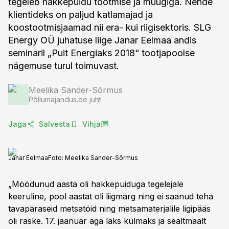
tegeleb hakkepuidu tootmise ja müügiga. Nende
klientideks on paljud katlamajad ja
koostootmisjaamad nii era- kui riigisektoris. SLG
Energy OÜ juhatuse liige Janar Eelmaa andis
seminaril „Puit Energiaks 2018“ tootjapoolse
nägemuse turul toimuvast.
Meelika Sander-Sõrmus
Põllumajandus.ee juht
Jaga
Salvesta
Vihja
Janar Eelmaa
Foto:
Meelika Sander-Sõrmus
„Möödunud aasta oli hakkepuiduga tegelejale
keeruline, pool aastat oli liigmärg ning ei saanud teha
tavapäraseid metsatöid ning metsamaterjalile ligipääs
oli raske. 17. jaanuar aga läks külmaks ja sealtmaalt