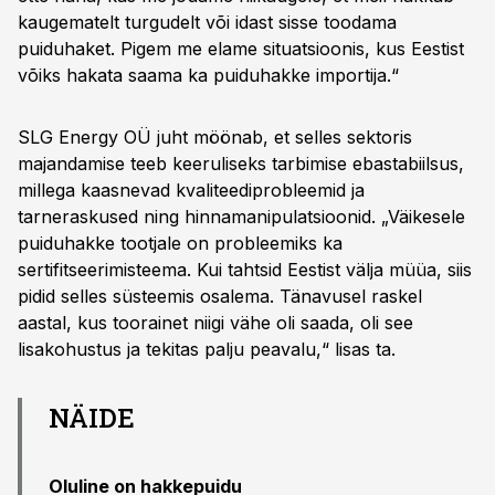
kaugematelt turgudelt või idast sisse toodama
puiduhaket. Pigem me elame situatsioonis, kus Eestist
võiks hakata saama ka puiduhakke importija.“
SLG Energy OÜ juht möönab, et selles sektoris
majandamise teeb keeruliseks tarbimise ebastabiilsus,
millega kaasnevad kvaliteediprobleemid ja
tarneraskused ning hinnamanipulatsioonid. „Väikesele
puiduhakke tootjale on probleemiks ka
sertifitseerimisteema. Kui tahtsid Eestist välja müüa, siis
pidid selles süsteemis osalema. Tänavusel raskel
aastal, kus toorainet niigi vähe oli saada, oli see
lisakohustus ja tekitas palju peavalu,“ lisas ta.
NÄIDE
Oluline on hakkepuidu