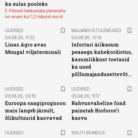
ka sulas pooleks
E-Piimast laekumata piimaraha
on enam kui 1,2 miljonit eurot
UUDISED
MAJANDUSTULEMUSED
04.08.26, 11:23
04.08.26, 12:14
Linas Agro avas
Infortari ärikasum
Muugal viljaterminali
peaaegu kahekordistus,
kasumlikkust toetasid
ka uued
põllumajandusettevõtted
UUDISED
UUDISED
03.08.26, 09:15
05.08.26, 11:17
Euroopa saagiprognoos:
Rahvusvaheline fond
mais langeb järsult,
paisutab Bioforce’i
õlikultuurid kasvavad
kasvu
ST
UUDISED
SISUTURUNDUS