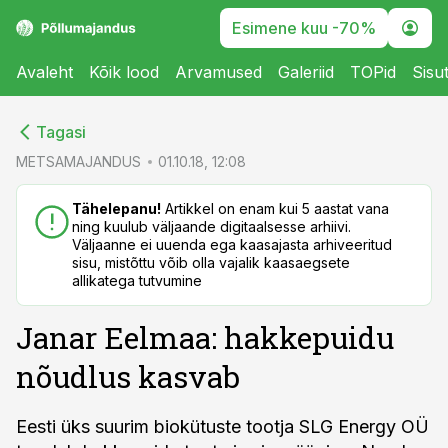
Esimene kuu -70%
Avaleht
Kõik lood
Arvamused
Galeriid
TOPid
Sisu
cebook
cebook
Tagasi
Twitter)
Twitter)
METSAMAJANDUS
01.10.18, 12:08
kedIn
kedIn
Tähelepanu!
Artikkel on enam kui 5 aastat vana
ning kuulub väljaande digitaalsesse arhiivi.
ail
ail
Väljaanne ei uuenda ega kaasajasta arhiveeritud
sisu, mistõttu võib olla vajalik kaasaegsete
k
k
allikatega tutvumine
Janar Eelmaa: hakkepuidu
nõudlus kasvab
Eesti üks suurim biokütuste tootja SLG Energy OÜ