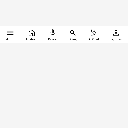
Menüü
Uudised
Raadio
Otsing
AI Chat
Logi sisse
Vana-Lõuna 39/1, 19094 Tallinn
(+372) 667 0111
pollumajandus@pollumajandus.ee
Telli
Reklaam
Firmast
Sisu kasutamisõigused
Ajakirjaniku
eetikakoodeks