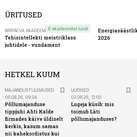
ÜRITUSED
8 akadeemilist tundi
Energiasäästli
ÄRIPÄEVA AKADEEMIA
Tehisintellekti meistriklass
2026
juhtidele - vundament
HETKEL KUUM
MAJANDUSTULEMUSED
UUDISED
06.08.26, 09:34
03.08.26, 12:00
Põllumajanduse
Lugeja küsib: mis
tippjuhi Ahti Kalde
toimub Läti
firmades käive üldiselt
põllumajanduses?
kerkis, kasum samas
nii kahekordistus kui