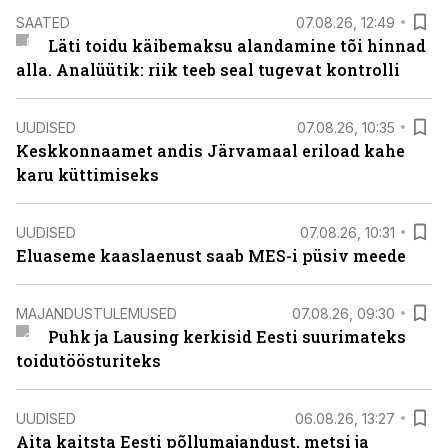
SAATED
07.08.26, 12:49
Läti toidu käibemaksu alandamine tõi hinnad
alla. Analüütik: riik teeb seal tugevat kontrolli
UUDISED
07.08.26, 10:35
Keskkonnaamet andis Järvamaal eriload kahe
karu küttimiseks
UUDISED
07.08.26, 10:31
Eluaseme kaaslaenust saab MES-i püsiv meede
MAJANDUSTULEMUSED
07.08.26, 09:30
Puhk ja Lausing kerkisid Eesti suurimateks
toidutöösturiteks
UUDISED
06.08.26, 13:27
Aita kaitsta Eesti põllumajandust, metsi ja