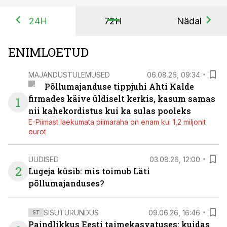
24H
72H
Nädal
ENIMLOETUD
MAJANDUSTULEMUSED
06.08.26, 09:34
Põllumajanduse tippjuhi Ahti Kalde
firmades käive üldiselt kerkis, kasum samas
1
nii kahekordistus kui ka sulas pooleks
E-Piimast laekumata piimaraha on enam kui 1,2 miljonit
eurot
UUDISED
03.08.26, 12:00
2
Lugeja küsib: mis toimub Läti
põllumajanduses?
SISUTURUNDUS
09.06.26, 16:46
ST
Paindlikkus Eesti taimekasvatuses: kuidas