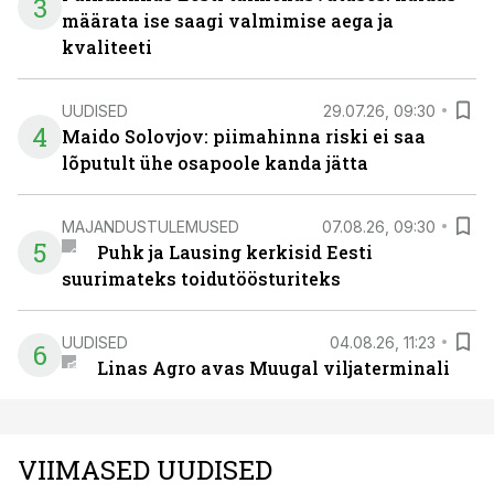
3
määrata ise saagi valmimise aega ja
kvaliteeti
UUDISED
29.07.26, 09:30
4
Maido Solovjov: piimahinna riski ei saa
lõputult ühe osapoole kanda jätta
MAJANDUSTULEMUSED
07.08.26, 09:30
5
Puhk ja Lausing kerkisid Eesti
suurimateks toidutöösturiteks
UUDISED
04.08.26, 11:23
6
Linas Agro avas Muugal viljaterminali
VIIMASED UUDISED