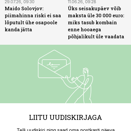
29.07.26, 09:30
11.06.26, 09:28
Maido Solovjov:
Üks seisakupäev võib
piimahinna riski ei saa
maksta üle 30 000 euro:
lõputult ühe osapoole
miks tasub kombain
kanda jätta
enne hooaega
põhjalikult üle vaadata
LIITU UUDISKIRJAGA
Telli uudiskiri ning saad oma postkasti päeva