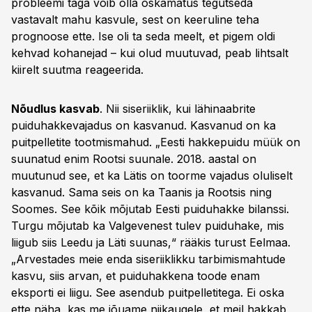
probleemi taga võib olla oskamatus tegutseda
vastavalt mahu kasvule, sest on keeruline teha
prognoose ette. Ise oli ta seda meelt, et pigem oldi
kehvad kohanejad – kui olud muutuvad, peab lihtsalt
kiirelt suutma reageerida.
Nõudlus kasvab
. Nii siseriiklik, kui lähinaabrite
puiduhakkevajadus on kasvanud. Kasvanud on ka
puitpelletite tootmismahud. „Eesti hakkepuidu müük on
suunatud enim Rootsi suunale. 2018. aastal on
muutunud see, et ka Lätis on toorme vajadus oluliselt
kasvanud. Sama seis on ka Taanis ja Rootsis ning
Soomes. See kõik mõjutab Eesti puiduhakke bilanssi.
Turgu mõjutab ka Valgevenest tulev puiduhake, mis
liigub siis Leedu ja Läti suunas,“ rääkis turust Eelmaa.
„Arvestades meie enda siseriiklikku tarbimismahtude
kasvu, siis arvan, et puiduhakkena toode enam
eksporti ei liigu. See asendub puitpelletitega. Ei oska
ette näha, kas me jõuame niikaugele, et meil hakkab