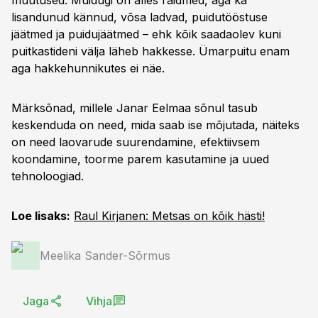
muutused. Muidugi on alles raidmed, aga ka
lisandunud kännud, võsa ladvad, puidutööstuse
jäätmed ja puidujäätmed – ehk kõik saadaolev kuni
puitkastideni välja läheb hakkesse. Ümarpuitu enam
aga hakkehunnikutes ei näe.
Märksõnad, millele Janar Eelmaa sõnul tasub
keskenduda on need, mida saab ise mõjutada, näiteks
on need laovarude suurendamine, efektiivsem
koondamine, toorme parem kasutamine ja uued
tehnoloogiad.
Loe lisaks:
Raul Kirjanen: Metsas on kõik hästi!
Meelika Sander-Sõrmus
Jaga
Vihja