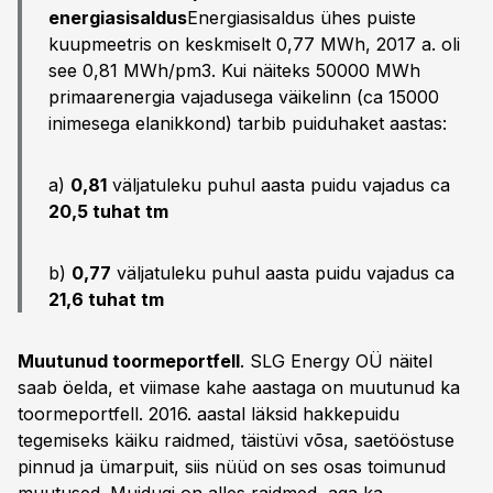
energiasisaldus
Energiasisaldus ühes puiste
kuupmeetris on keskmiselt 0,77 MWh, 2017 a. oli
see 0,81 MWh/pm3. Kui näiteks 50000 MWh
primaarenergia vajadusega väikelinn (ca 15000
inimesega elanikkond) tarbib puiduhaket aastas:
a)
0,81
väljatuleku puhul aasta puidu vajadus ca
20,5 tuhat tm
b)
0,77
väljatuleku puhul aasta puidu vajadus ca
21,6 tuhat tm
Muutunud toormeportfell
. SLG Energy OÜ näitel
saab öelda, et viimase kahe aastaga on muutunud ka
toormeportfell. 2016. aastal läksid hakkepuidu
tegemiseks käiku raidmed, täistüvi võsa, saetööstuse
pinnud ja ümarpuit, siis nüüd on ses osas toimunud