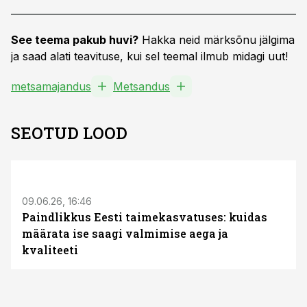
See teema pakub huvi?
Hakka neid märksõnu jälgima
ja saad alati teavituse, kui sel teemal ilmub midagi uut!
metsamajandus
Metsandus
SEOTUD LOOD
ST
09.06.26, 16:46
Paindlikkus Eesti taimekasvatuses: kuidas
määrata ise saagi valmimise aega ja
kvaliteeti