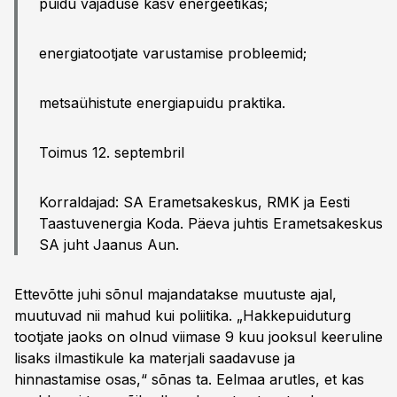
puidu vajaduse kasv energeetikas;
energiatootjate varustamise probleemid;
metsaühistute energiapuidu praktika.
Toimus 12. septembril
Korraldajad: SA Erametsakeskus, RMK ja Eesti
Taastuvenergia Koda. Päeva juhtis Erametsakeskus
SA juht Jaanus Aun.
Ettevõtte juhi sõnul majandatakse muutuste ajal,
muutuvad nii mahud kui poliitika. „Hakkepuiduturg
tootjate jaoks on olnud viimase 9 kuu jooksul keeruline
lisaks ilmastikule ka materjali saadavuse ja
hinnastamise osas,“ sõnas ta. Eelmaa arutles, et kas