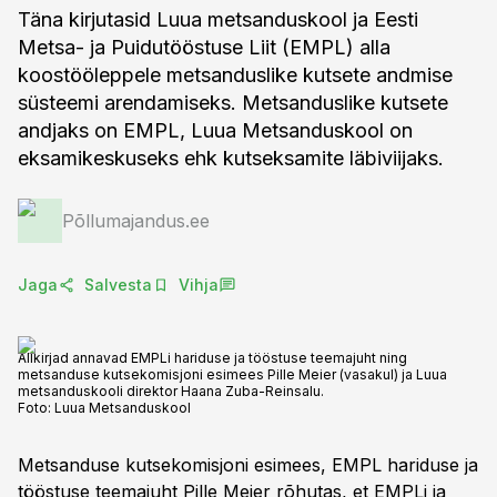
Täna kirjutasid Luua metsanduskool ja Eesti
Metsa- ja Puidutööstuse Liit (EMPL) alla
koostööleppele metsanduslike kutsete andmise
süsteemi arendamiseks. Metsanduslike kutsete
andjaks on EMPL, Luua Metsanduskool on
eksamikeskuseks ehk kutseksamite läbiviijaks.
Põllumajandus.ee
Jaga
Salvesta
Vihja
Allkirjad annavad EMPLi hariduse ja tööstuse teemajuht ning
metsanduse kutsekomisjoni esimees Pille Meier (vasakul) ja Luua
metsanduskooli direktor Haana Zuba-Reinsalu.
Foto:
Luua Metsanduskool
Metsanduse kutsekomisjoni esimees, EMPL hariduse ja
tööstuse teemajuht Pille Meier rõhutas, et EMPLi ja