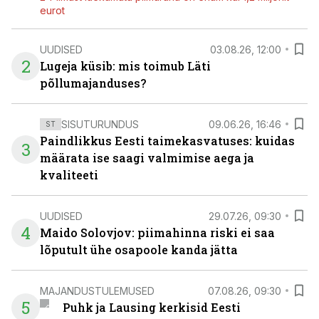
eurot
UUDISED
03.08.26, 12:00
2
Lugeja küsib: mis toimub Läti
põllumajanduses?
SISUTURUNDUS
09.06.26, 16:46
ST
Paindlikkus Eesti taimekasvatuses: kuidas
3
määrata ise saagi valmimise aega ja
kvaliteeti
UUDISED
29.07.26, 09:30
4
Maido Solovjov: piimahinna riski ei saa
lõputult ühe osapoole kanda jätta
MAJANDUSTULEMUSED
07.08.26, 09:30
5
Puhk ja Lausing kerkisid Eesti