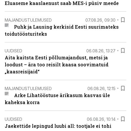
Eluaseme kaaslaenust saab MES-i püsiv meede
MAJANDUSTULEMUSED
07.08.26, 09:30
Puhk ja Lausing kerkisid Eesti suurimateks
toidutöösturiteks
UUDISED
06.08.26, 13:27
Aita kaitsta Eesti põllumajandust, metsi ja
loodust – ära too reisilt kaasa soovimatuid
„kaasreisijaid“
MAJANDUSTULEMUSED
06.08.26, 12:15
Arke Lihatööstuse ärikasum kasvas üle
kaheksa korra
UUDISED
06.08.26, 10:14
Jaekettide lepingud luubi all: tootjale ei tohi