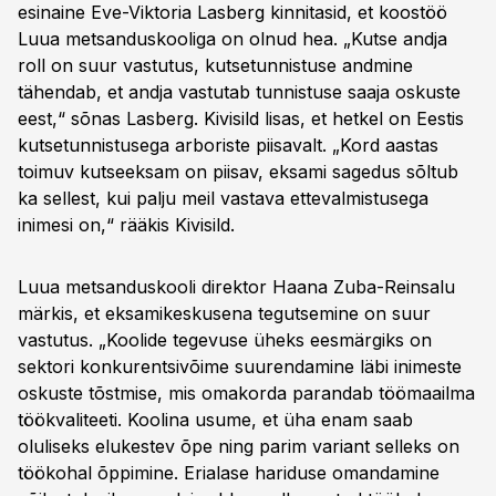
esinaine Eve-Viktoria Lasberg kinnitasid, et koostöö
Luua metsanduskooliga on olnud hea. „Kutse andja
roll on suur vastutus, kutsetunnistuse andmine
tähendab, et andja vastutab tunnistuse saaja oskuste
eest,“ sõnas Lasberg. Kivisild lisas, et hetkel on Eestis
kutsetunnistusega arboriste piisavalt. „Kord aastas
toimuv kutseeksam on piisav, eksami sagedus sõltub
ka sellest, kui palju meil vastava ettevalmistusega
inimesi on,“ rääkis Kivisild.
Luua metsanduskooli direktor Haana Zuba-Reinsalu
märkis, et eksamikeskusena tegutsemine on suur
vastutus. „Koolide tegevuse üheks eesmärgiks on
sektori konkurentsivõime suurendamine läbi inimeste
oskuste tõstmise, mis omakorda parandab töömaailma
töökvaliteeti. Koolina usume, et üha enam saab
oluliseks elukestev õpe ning parim variant selleks on
töökohal õppimine. Erialase hariduse omandamine