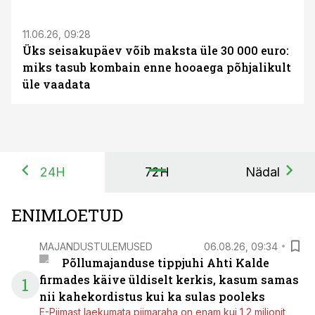
11.06.26, 09:28
Üks seisakupäev võib maksta üle 30 000 euro:
miks tasub kombain enne hooaega põhjalikult
üle vaadata
24H
72H
Nädal
ENIMLOETUD
MAJANDUSTULEMUSED
06.08.26, 09:34
Põllumajanduse tippjuhi Ahti Kalde
firmades käive üldiselt kerkis, kasum samas
1
nii kahekordistus kui ka sulas pooleks
E-Piimast laekumata piimaraha on enam kui 1,2 miljonit