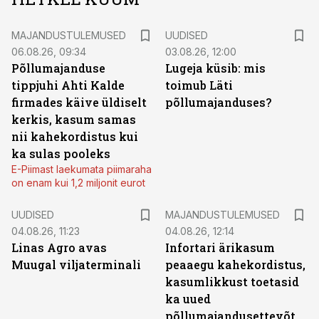
MAJANDUSTULEMUSED
UUDISED
06.08.26, 09:34
03.08.26, 12:00
Põllumajanduse
Lugeja küsib: mis
tippjuhi Ahti Kalde
toimub Läti
firmades käive üldiselt
põllumajanduses?
kerkis, kasum samas
nii kahekordistus kui
ka sulas pooleks
E-Piimast laekumata piimaraha
on enam kui 1,2 miljonit eurot
UUDISED
MAJANDUSTULEMUSED
04.08.26, 11:23
04.08.26, 12:14
Linas Agro avas
Infortari ärikasum
Muugal viljaterminali
peaaegu kahekordistus,
kasumlikkust toetasid
ka uued
põllumajandusettevõtted