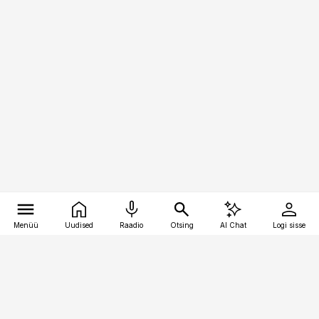
Menüü
Uudised
Raadio
Otsing
AI Chat
Logi sisse
Vana-Lõuna 39/1, 19094 Tallinn
(+372) 667 0111