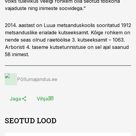
võiks tulevikus veelgi rohkem olla seotud töökoha
vajaduste ning inimeste soovidega.“
2014. aastast on Luua metsanduskoolis sooritatud 1912
metsanduslike erialade kutseeksamit. Kõige rohkem on
nende seas olnud raietöölise 3. kutseeksamit – 1063.
Arboristi 4. taseme kutsetunnistuse on sel ajal saanud
58 inimest.
Põllumajandus.ee
Jaga
Vihja
SEOTUD LOOD
ST