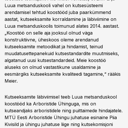
Luua metsanduskooli vahel on kutsesüsteemi
arendamisel tehtud koostööd juba paarkümmend
aastat, kutseeksamite korraldamine ja läbiviimine on
Luua metsanduskoolis toimunud alates 2014. aastast.
„Koostöö on selle aja jooksul olnud väga
konstruktiivne, üheskoos oleme arendanud
kutseeksamite metoodikat ja hindamist, teinud
muudatusettepanekuid kutsestandardite muutmiseks,
algatanud uusi kutsestandardeid. Meie koostöö
aluseks on olnud vastastikune usaldamine ja
eesmärgiks kutseeksamite kvaliteedi tagamine,“ rääkis
Meier.
Kutseeksamite läbiviimisel teeb Luua metsanduskool
koostööd ka Arboristide Ühinguga, mis on
kutseandjaks arboristidele ning puittaimede hindajatele.
MTÜ Eesti Arboristide Ühingu juhatuse esinaine Piia
Kivisild ja ühingu juhatuse liige ning kutsekomisjoni