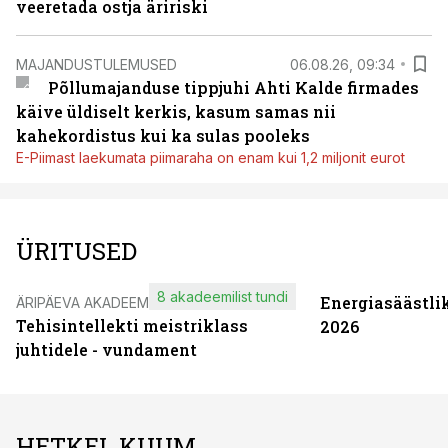
veeretada ostja äririski
MAJANDUSTULEMUSED
06.08.26, 09:34
Põllumajanduse tippjuhi Ahti Kalde firmades
käive üldiselt kerkis, kasum samas nii
kahekordistus kui ka sulas pooleks
E-Piimast laekumata piimaraha on enam kui 1,2 miljonit eurot
ÜRITUSED
8 akadeemilist tundi
Energiasäästli
ÄRIPÄEVA AKADEEMIA
Tehisintellekti meistriklass
2026
juhtidele - vundament
HETKEL KUUM