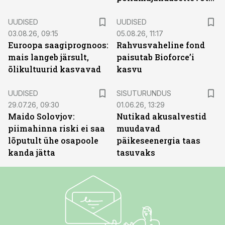
UUDISED
UUDISED
03.08.26, 09:15
05.08.26, 11:17
Euroopa saagiprognoos:
Rahvusvaheline fond
mais langeb järsult,
paisutab Bioforce’i
õlikultuurid kasvavad
kasvu
ST
UUDISED
SISUTURUNDUS
29.07.26, 09:30
01.06.26, 13:29
Maido Solovjov:
Nutikad akusalvestid
piimahinna riski ei saa
muudavad
lõputult ühe osapoole
päikeseenergia taas
kanda jätta
tasuvaks