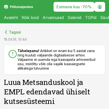
Esimene kuu -70%
Avaleht
Kõik lood
Arvamused
Galeriid
TOPid
Sisu
cebook
cebook
Tagasi
Twitter)
Twitter)
18.04.19, 10:44
kedIn
kedIn
Tähelepanu!
Artikkel on enam kui 5 aastat vana
ning kuulub väljaande digitaalsesse arhiivi.
ail
ail
Väljaanne ei uuenda ega kaasajasta arhiveeritud
sisu, mistõttu võib olla vajalik kaasaegsete
k
k
allikatega tutvumine
Luua Metsanduskool ja
EMPL edendavad ühiselt
kutsesüsteemi