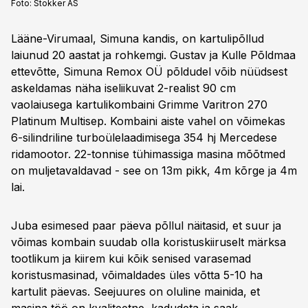
Foto:
Stokker AS
Lääne-Virumaal, Simuna kandis, on kartulipõllud
laiunud 20 aastat ja rohkemgi. Gustav ja Kulle Põldmaa
ettevõtte, Simuna Remox OÜ põldudel võib nüüdsest
askeldamas näha iseliikuvat 2-realist 90 cm
vaolaiusega kartulikombaini Grimme Varitron 270
Platinum Multisep. Kombaini aiste vahel on võimekas
6-silindriline turboülelaadimisega 354 hj Mercedese
ridamootor. 22-tonnise tühimassiga masina mõõtmed
on muljetavaldavad - see on 13m pikk, 4m kõrge ja 4m
lai.
Juba esimesed paar päeva põllul näitasid, et suur ja
võimas kombain suudab olla koristuskiiruselt märksa
tootlikum ja kiirem kui kõik senised varasemad
koristusmasinad, võimaldades üles võtta 5-10 ha
kartulit päevas. Seejuures on oluline mainida, et