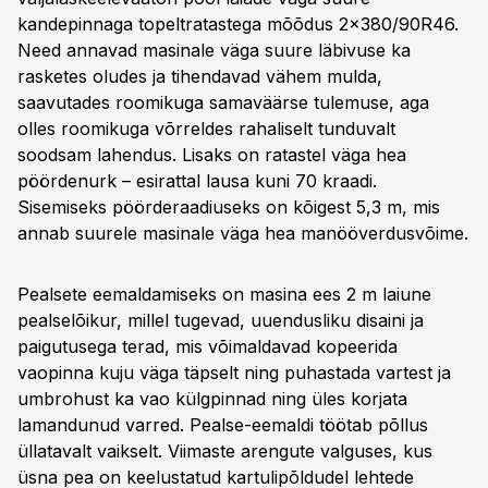
kandepinnaga topeltratastega mõõdus 2x380/90R46.
Need annavad masinale väga suure läbivuse ka
rasketes oludes ja tihendavad vähem mulda,
saavutades roomikuga samaväärse tulemuse, aga
olles roomikuga võrreldes rahaliselt tunduvalt
soodsam lahendus. Lisaks on ratastel väga hea
pöördenurk – esirattal lausa kuni 70 kraadi.
Sisemiseks pöörderaadiuseks on kõigest 5,3 m, mis
annab suurele masinale väga hea manööverdusvõime.
Pealsete eemaldamiseks on masina ees 2 m laiune
pealselõikur, millel tugevad, uuendusliku disaini ja
paigutusega terad, mis võimaldavad kopeerida
vaopinna kuju väga täpselt ning puhastada vartest ja
umbrohust ka vao külgpinnad ning üles korjata
lamandunud varred. Pealse-eemaldi töötab põllus
üllatavalt vaikselt. Viimaste arengute valguses, kus
üsna pea on keelustatud kartulipõldudel lehtede