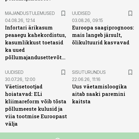
MAJANDUSTULEMUSED
UUDISED
04.08.26, 12:14
03.08.26, 09:15
Infortari ärikasum
Euroopa saagiprognoos:
peaaegu kahekordistus,
mais langeb järsult,
kasumlikkust toetasid
õlikultuurid kasvavad
ka uued
põllumajandusettevõtted
ST
UUDISED
SISUTURUNDUS
30.07.26, 12:00
22.06.26, 11:16
Väetisetootjad
Uus väetamisloogika
hoiatavad: ELi
aitab saaki paremini
kliimareform võib tõsta
kaitsta
põllumeeste kulusid ja
viia tootmise Euroopast
välja