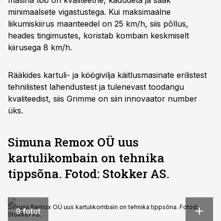
masina töö on kvaliteetne, kadudeta ja saak
minimaalsete vigastustega. Kui maksimaalne
liikumiskiirus maanteedel on 25 km/h, siis põllus,
heades tingimustes, koristab kombain keskmiselt
kiirusega 8 km/h.
Rääkides kartuli- ja köögivilja käitlusmasinate erilistest
tehnilistest lahendustest ja tulenevast toodangu
kvaliteedist, siis Grimme on siin innovaator number
üks.
Simuna Remox OÜ uus
kartulikombain on tehnika
tippsõna. Fotod: Stokker AS.
Simuna Remox OÜ uus kartulikombain on tehnika tippsõna. Fotod:
9 fotot
Stokker AS.