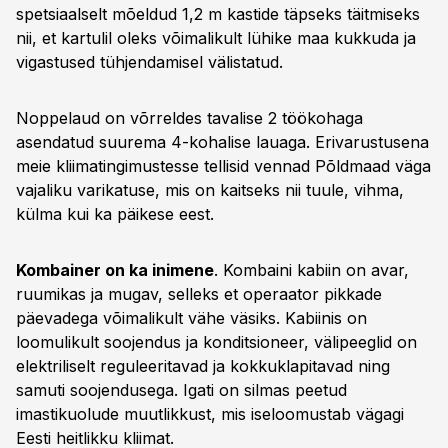
spetsiaalselt mõeldud 1,2 m kastide täpseks täitmiseks
nii, et kartulil oleks võimalikult lühike maa kukkuda ja
vigastused tühjendamisel välistatud.
Noppelaud on võrreldes tavalise 2 töökohaga
asendatud suurema 4-kohalise lauaga. Erivarustusena
meie kliimatingimustesse tellisid vennad Põldmaad väga
vajaliku varikatuse, mis on kaitseks nii tuule, vihma,
külma kui ka päikese eest.
Kombainer on ka inimene
. Kombaini kabiin on avar,
ruumikas ja mugav, selleks et operaator pikkade
päevadega võimalikult vähe väsiks. Kabiinis on
loomulikult soojendus ja konditsioneer, välipeeglid on
elektriliselt reguleeritavad ja kokkuklapitavad ning
samuti soojendusega. Igati on silmas peetud
imastikuolude muutlikkust, mis iseloomustab vägagi
Eesti heitlikku kliimat.