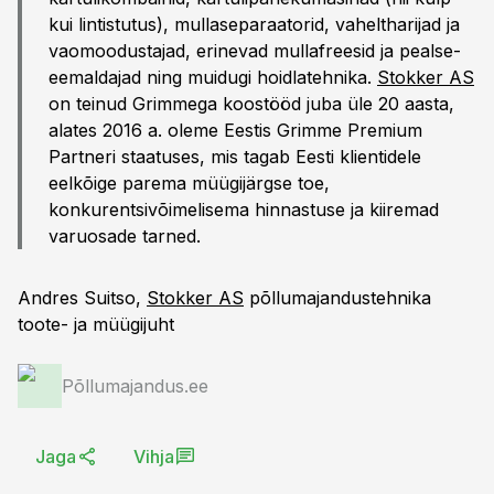
kui lintistutus), mullaseparaatorid, vaheltharijad ja
vaomoodustajad, erinevad mullafreesid ja pealse-
eemaldajad ning muidugi hoidlatehnika.
Stokker AS
on teinud Grimmega koostööd juba üle 20 aasta,
alates 2016 a. oleme Eestis Grimme Premium
Partneri staatuses, mis tagab Eesti klientidele
eelkõige parema müügijärgse toe,
konkurentsivõimelisema hinnastuse ja kiiremad
varuosade tarned.
Andres Suitso,
Stokker AS
põllumajandustehnika
toote- ja müügijuht
Põllumajandus.ee
Jaga
Vihja