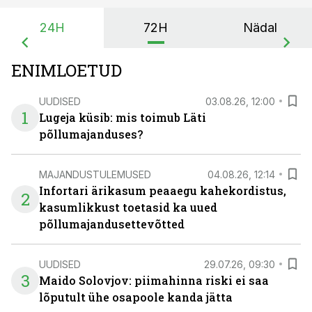
24H
72H
Nädal
ENIMLOETUD
UUDISED
03.08.26, 12:00
1
Lugeja küsib: mis toimub Läti
põllumajanduses?
MAJANDUSTULEMUSED
04.08.26, 12:14
Infortari ärikasum peaaegu kahekordistus,
2
kasumlikkust toetasid ka uued
põllumajandusettevõtted
UUDISED
29.07.26, 09:30
3
Maido Solovjov: piimahinna riski ei saa
lõputult ühe osapoole kanda jätta