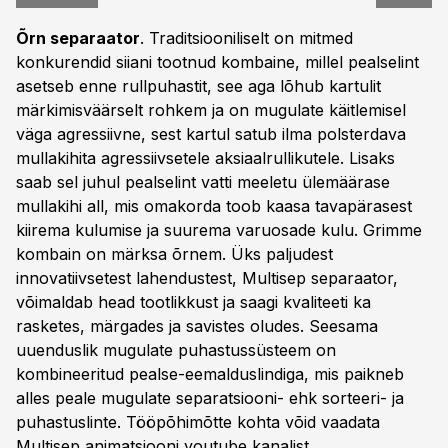
Õrn separaator
. Traditsiooniliselt on mitmed
konkurendid siiani tootnud kombaine, millel pealselint
asetseb enne rullpuhastit, see aga lõhub kartulit
märkimisväärselt rohkem ja on mugulate käitlemisel
väga agressiivne, sest kartul satub ilma polsterdava
mullakihita agressiivsetele aksiaalrullikutele. Lisaks
saab sel juhul pealselint vatti meeletu ülemäärase
mullakihi all, mis omakorda toob kaasa tavapärasest
kiirema kulumise ja suurema varuosade kulu. Grimme
kombain on märksa õrnem. Üks paljudest
innovatiivsetest lahendustest, Multisep separaator,
võimaldab head tootlikkust ja saagi kvaliteeti ka
rasketes, märgades ja savistes oludes. Seesama
uuenduslik mugulate puhastussüsteem on
kombineeritud pealse-eemalduslindiga, mis paikneb
alles peale mugulate separatsiooni- ehk sorteeri- ja
puhastuslinte. Tööpõhimõtte kohta võid vaadata
Multisep animatsiooni youtube kanalist
.