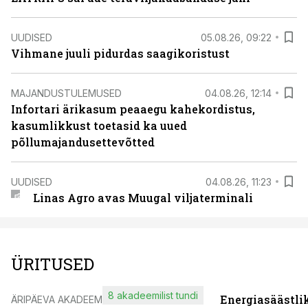
UUDISED
05.08.26, 09:22
Vihmane juuli pidurdas saagikoristust
MAJANDUSTULEMUSED
04.08.26, 12:14
Infortari ärikasum peaaegu kahekordistus,
kasumlikkust toetasid ka uued
põllumajandusettevõtted
UUDISED
04.08.26, 11:23
Linas Agro avas Muugal viljaterminali
ÜRITUSED
8 akadeemilist tundi
Energiasäästli
ÄRIPÄEVA AKADEEMIA