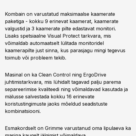
Kombain on varustatud maksimaalse kaamerate
paketiga - kokku 9 erinevat kaamerat, kaamerate
valgustid ja 3 kaamerate pilte edastavat monitori.
Lisaks spetsiaalne Visual Protect tarkvara, mis
võimaldab automaatselt lülitada monitoridel
kaamerapilte just sinna, kus parasjagu mingi tegevus
toimub või probleem tekib.
Masinal on ka Clean Control ning ErgoDrive
juhtimistarkvara, mis lühidalt tagavad palju parema
separeerimise kvaliteedi ning võimaldavad kasutada ja
mälusse salvestada kokku 16 erinevate
koristustingimuste jaoks mõeldud seadistuste
kombinatsiooni.
Esmakordselt on Grimme varustanud oma lipulaeva ka
masina kaugelt jälgimist võimaldava