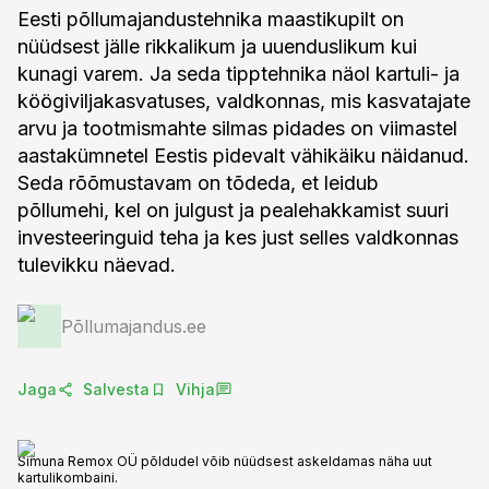
Eesti põllumajandustehnika maastikupilt on
nüüdsest jälle rikkalikum ja uuenduslikum kui
kunagi varem. Ja seda tipptehnika näol kartuli- ja
köögiviljakasvatuses, valdkonnas, mis kasvatajate
arvu ja tootmismahte silmas pidades on viimastel
aastakümnetel Eestis pidevalt vähikäiku näidanud.
Seda rõõmustavam on tõdeda, et leidub
põllumehi, kel on julgust ja pealehakkamist suuri
investeeringuid teha ja kes just selles valdkonnas
tulevikku näevad.
Põllumajandus.ee
Jaga
Salvesta
Vihja
Simuna Remox OÜ põldudel võib nüüdsest askeldamas näha uut
kartulikombaini.