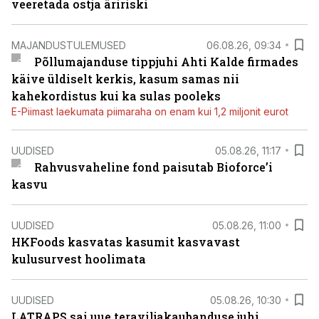
veeretada ostja äririski
MAJANDUSTULEMUSED
06.08.26, 09:34
Põllumajanduse tippjuhi Ahti Kalde firmades
käive üldiselt kerkis, kasum samas nii
kahekordistus kui ka sulas pooleks
E-Piimast laekumata piimaraha on enam kui 1,2 miljonit eurot
UUDISED
05.08.26, 11:17
Rahvusvaheline fond paisutab Bioforce’i
kasvu
UUDISED
05.08.26, 11:00
HKFoods kasvatas kasumit kasvavast
kulusurvest hoolimata
UUDISED
05.08.26, 10:30
LATRAPS sai uue teraviljakaubanduse juhi