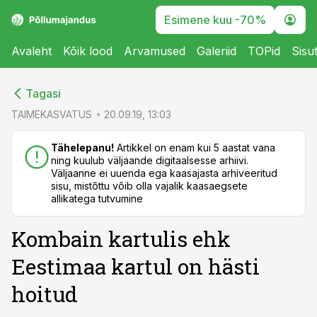
Esimene kuu -70%
Avaleht
Kõik lood
Arvamused
Galeriid
TOPid
Sisu
cebook
cebook
Tagasi
Twitter)
Twitter)
TAIMEKASVATUS
20.09.19, 13:03
kedIn
kedIn
Tähelepanu!
Artikkel on enam kui 5 aastat vana
ning kuulub väljaande digitaalsesse arhiivi.
ail
ail
Väljaanne ei uuenda ega kaasajasta arhiveeritud
sisu, mistõttu võib olla vajalik kaasaegsete
k
k
allikatega tutvumine
Kombain kartulis ehk
Eestimaa kartul on hästi
hoitud