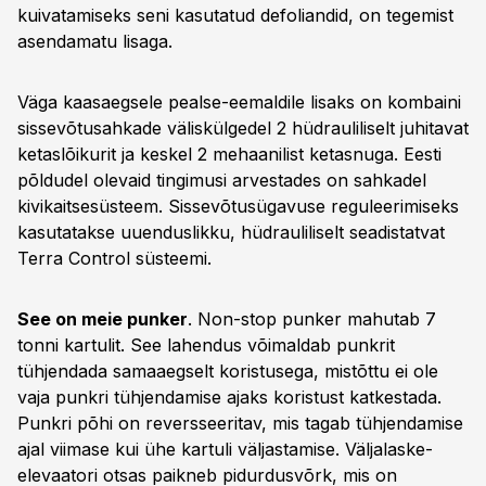
kuivatamiseks seni kasutatud defoliandid, on tegemist
asendamatu lisaga.
Väga kaasaegsele pealse-eemaldile lisaks on kombaini
sissevõtusahkade väliskülgedel 2 hüdrauliliselt juhitavat
ketaslõikurit ja keskel 2 mehaanilist ketasnuga. Eesti
põldudel olevaid tingimusi arvestades on sahkadel
kivikaitsesüsteem. Sissevõtusügavuse reguleerimiseks
kasutatakse uuenduslikku, hüdrauliliselt seadistatvat
Terra Control süsteemi.
See on meie punker
. Non-stop punker mahutab 7
tonni kartulit. See lahendus võimaldab punkrit
tühjendada samaaegselt koristusega, mistõttu ei ole
vaja punkri tühjendamise ajaks koristust katkestada.
Punkri põhi on reversseeritav, mis tagab tühjendamise
ajal viimase kui ühe kartuli väljastamise. Väljalaske-
elevaatori otsas paikneb pidurdusvõrk, mis on