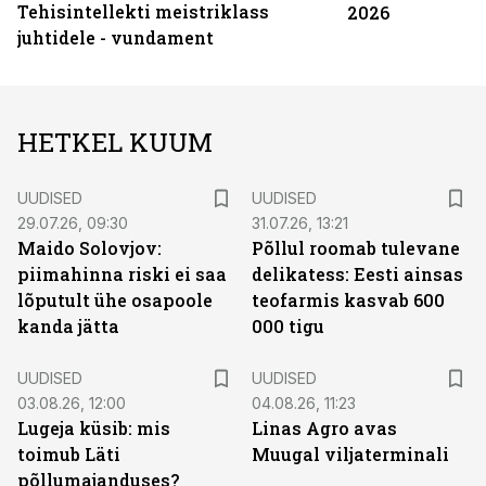
Tehisintellekti meistriklass
2026
juhtidele - vundament
HETKEL KUUM
UUDISED
UUDISED
29.07.26, 09:30
31.07.26, 13:21
Maido Solovjov:
Põllul roomab tulevane
piimahinna riski ei saa
delikatess: Eesti ainsas
lõputult ühe osapoole
teofarmis kasvab 600
kanda jätta
000 tigu
UUDISED
UUDISED
03.08.26, 12:00
04.08.26, 11:23
Lugeja küsib: mis
Linas Agro avas
toimub Läti
Muugal viljaterminali
põllumajanduses?