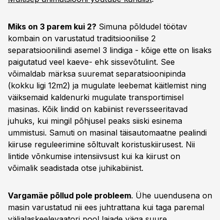
Miks on 3 parem kui 2?
Simuna põldudel töötav
kombain on varustatud traditsioonilise 2
separatsioonilindi asemel 3 lindiga - kõige ette on lisaks
paigutatud veel kaeve- ehk sissevõtulint. See
võimaldab märksa suuremat separatsioonipinda
(kokku ligi 12m2) ja mugulate leebemat käitlemist ning
väiksemaid kaldenurki mugulate transportimisel
masinas. Kõik lindid on kabiinist reversseeritavad
juhuks, kui mingil põhjusel peaks siiski esinema
ummistusi. Samuti on masinal täisautomaatne pealindi
kiiruse reguleerimine sõltuvalt koristuskiirusest. Nii
lintide võnkumise intensiivsust kui ka kiirust on
võimalik seadistada otse juhikabiinist.
Vargamäe põllud pole probleem
. Ühe uuendusena on
masin varustatud nii ees juhtrattana kui taga paremal
väljalaskeelevaatori pool laiade väga suure