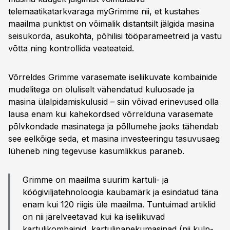
telemaatikatarkvaraga myGrimme nii, et kustahes
maailma punktist on võimalik distantsilt jälgida masina
seisukorda, asukohta, põhilisi tööparameetreid ja vastu
võtta ning kontrollida veateateid.
Võrreldes Grimme varasemate iseliikuvate kombainide
mudelitega on oluliselt vähendatud kuluosade ja
masina ülalpidamiskulusid – siin võivad erinevused olla
lausa enam kui kahekordsed võrrelduna varasemate
põlvkondade masinatega ja põllumehe jaoks tähendab
see eelkõige seda, et masina investeeringu tasuvusaeg
lüheneb ning tegevuse kasumlikkus paraneb.
Grimme on maailma suurim kartuli- ja
köögiviljatehnoloogia kaubamärk ja esindatud täna
enam kui 120 riigis üle maailma. Tuntuimad artiklid
on nii järelveetavad kui ka iseliikuvad
kartulikombainid, kartulipanekumasinad (nii kulp-