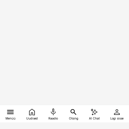
Menüü
Uudised
Raadio
Otsing
AI Chat
Logi sisse