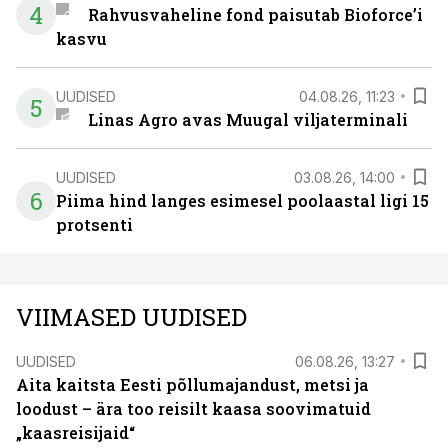
4
Rahvusvaheline fond paisutab Bioforce’i
kasvu
UUDISED
04.08.26, 11:23
5
Linas Agro avas Muugal viljaterminali
UUDISED
03.08.26, 14:00
6
Piima hind langes esimesel poolaastal ligi 15
protsenti
VIIMASED UUDISED
UUDISED
06.08.26, 13:27
Aita kaitsta Eesti põllumajandust, metsi ja
loodust – ära too reisilt kaasa soovimatuid
„kaasreisijaid“