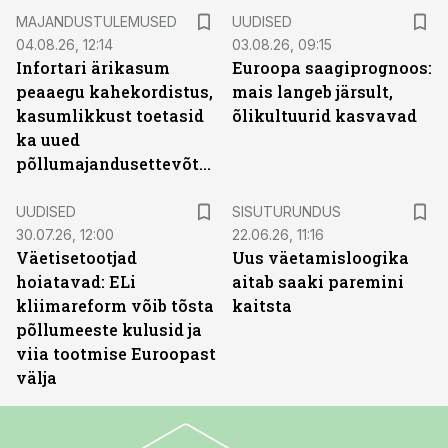
MAJANDUSTULEMUSED
UUDISED
04.08.26, 12:14
03.08.26, 09:15
Infortari ärikasum
Euroopa saagiprognoos:
peaaegu kahekordistus,
mais langeb järsult,
kasumlikkust toetasid
õlikultuurid kasvavad
ka uued
põllumajandusettevõtted
ST
UUDISED
SISUTURUNDUS
30.07.26, 12:00
22.06.26, 11:16
Väetisetootjad
Uus väetamisloogika
hoiatavad: ELi
aitab saaki paremini
kliimareform võib tõsta
kaitsta
põllumeeste kulusid ja
viia tootmise Euroopast
välja