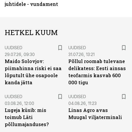
juhtidele - vundament
HETKEL KUUM
UUDISED
UUDISED
29.07.26, 09:30
31.07.26, 13:21
Maido Solovjov:
Põllul roomab tulevane
piimahinna riski ei saa
delikatess: Eesti ainsas
lõputult ühe osapoole
teofarmis kasvab 600
kanda jätta
000 tigu
UUDISED
UUDISED
03.08.26, 12:00
04.08.26, 11:23
Lugeja küsib: mis
Linas Agro avas
toimub Läti
Muugal viljaterminali
põllumajanduses?