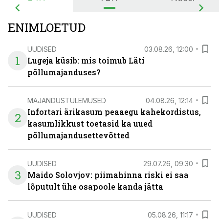
ENIMLOETUD
UUDISED
03.08.26, 12:00
1
Lugeja küsib: mis toimub Läti
põllumajanduses?
MAJANDUSTULEMUSED
04.08.26, 12:14
Infortari ärikasum peaaegu kahekordistus,
2
kasumlikkust toetasid ka uued
põllumajandusettevõtted
UUDISED
29.07.26, 09:30
3
Maido Solovjov: piimahinna riski ei saa
lõputult ühe osapoole kanda jätta
UUDISED
05.08.26, 11:17