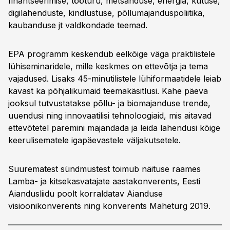
finantseerimise, tööturu, metsanduse, energia, kütuse,
digilahenduste, kindlustuse, põllumajanduspoliitika,
kaubanduse jt valdkondade teemad.
EPA programm keskendub eelkõige väga praktilistele
lühiseminaridele, mille keskmes on ettevõtja ja tema
vajadused. Lisaks 45-minutilistele lühiformaatidele leiab
kavast ka põhjalikumaid teemakäsitlusi. Kahe päeva
jooksul tutvustatakse põllu- ja biomajanduse trende,
uuendusi ning innovaatilisi tehnoloogiaid, mis aitavad
ettevõtetel paremini majandada ja leida lahendusi kõige
keerulisematele igapäevastele väljakutsetele.
Suurematest sündmustest toimub näituse raames
Lamba- ja kitsekasvatajate aastakonverents, Eesti
Aiandusliidu poolt korraldatav Aianduse
visioonikonverents ning konverents Maheturg 2019.