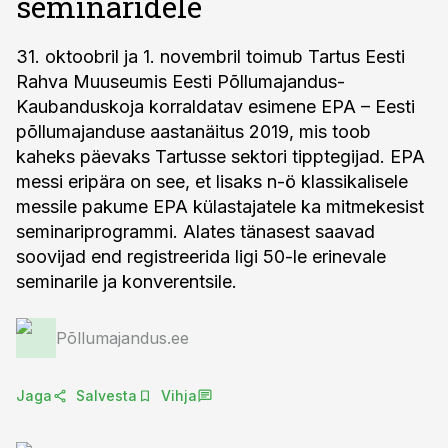
seminaridele
31. oktoobril ja 1. novembril toimub Tartus Eesti
Rahva Muuseumis Eesti Põllumajandus-
Kaubanduskoja korraldatav esimene EPA – Eesti
põllumajanduse aastanäitus 2019, mis toob
kaheks päevaks Tartusse sektori tipptegijad. EPA
messi eripära on see, et lisaks n-ö klassikalisele
messile pakume EPA külastajatele ka mitmekesist
seminariprogrammi. Alates tänasest saavad
soovijad end registreerida ligi 50-le erinevale
seminarile ja konverentsile.
Põllumajandus.ee
Jaga
Salvesta
Vihja