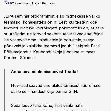
EPA2019 seminarid.
Foto:
EPA mess
„EPA seminariprogrammist leiab mitmekesise valiku
teemasid, kõnelejateks on nii Eesti kui teiste riikide
lektorid. Näituse korraldajate põhimõtteks on, et selle
suursündmuse loovad sektoris tegutsevad ettevõtjad
ise vastavalt oma vajadustele ja ootustele, seega
põnevaid ja vajalikke teemasid jagub,“ selgitab Eesti
Põllumajandus-Kaubanduskoja juhatuse esimees
Roomet Sõrmus.
Anna oma osalemissoovist teada!
Huvilised saavad end alates tänasest suuremale
osale seminaridest kirja panna
SIIN
.
Seda tasub teha kohe, sest vaatamata