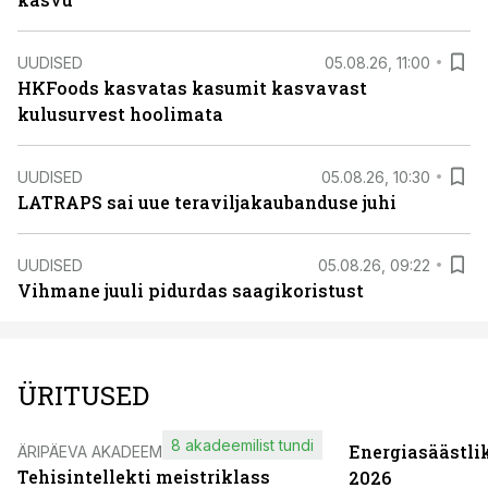
UUDISED
05.08.26, 11:00
HKFoods kasvatas kasumit kasvavast
kulusurvest hoolimata
UUDISED
05.08.26, 10:30
LATRAPS sai uue teraviljakaubanduse juhi
UUDISED
05.08.26, 09:22
Vihmane juuli pidurdas saagikoristust
ÜRITUSED
8 akadeemilist tundi
Energiasäästli
ÄRIPÄEVA AKADEEMIA
Tehisintellekti meistriklass
2026