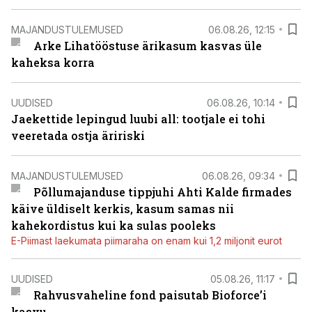
MAJANDUSTULEMUSED
06.08.26, 12:15
Arke Lihatööstuse ärikasum kasvas üle
kaheksa korra
UUDISED
06.08.26, 10:14
Jaekettide lepingud luubi all: tootjale ei tohi
veeretada ostja äririski
MAJANDUSTULEMUSED
06.08.26, 09:34
Põllumajanduse tippjuhi Ahti Kalde firmades
käive üldiselt kerkis, kasum samas nii
kahekordistus kui ka sulas pooleks
E-Piimast laekumata piimaraha on enam kui 1,2 miljonit eurot
UUDISED
05.08.26, 11:17
Rahvusvaheline fond paisutab Bioforce’i
kasvu