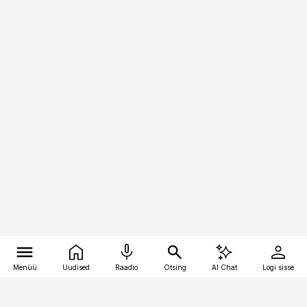
Menüü
Uudised
Raadio
Otsing
AI Chat
Logi sisse