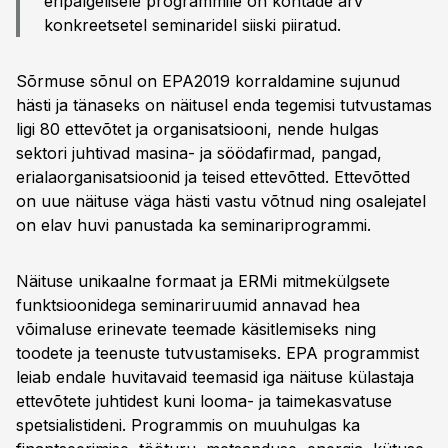
eripalgelisele programmile on kohtade arv
konkreetsetel seminaridel siiski piiratud.
Sõrmuse sõnul on EPA2019 korraldamine sujunud
hästi ja tänaseks on näitusel enda tegemisi tutvustamas
ligi 80 ettevõtet ja organisatsiooni, nende hulgas
sektori juhtivad masina- ja söödafirmad, pangad,
erialaorganisatsioonid ja teised ettevõtted. Ettevõtted
on uue näituse väga hästi vastu võtnud ning osalejatel
on elav huvi panustada ka seminariprogrammi.
Näituse unikaalne formaat ja ERMi mitmekülgsete
funktsioonidega seminariruumid annavad hea
võimaluse erinevate teemade käsitlemiseks ning
toodete ja teenuste tutvustamiseks. EPA programmist
leiab endale huvitavaid teemasid iga näituse külastaja
ettevõtete juhtidest kuni looma- ja taimekasvatuse
spetsialistideni. Programmis on muuhulgas ka