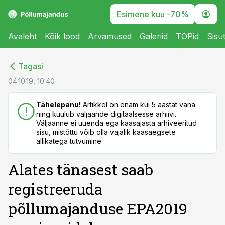
Esimene kuu -70%
Avaleht
Kõik lood
Arvamused
Galeriid
TOPid
Sisu
cebook
cebook
Tagasi
Twitter)
Twitter)
04.10.19, 10:40
kedIn
kedIn
Tähelepanu!
Artikkel on enam kui 5 aastat vana
ning kuulub väljaande digitaalsesse arhiivi.
ail
ail
Väljaanne ei uuenda ega kaasajasta arhiveeritud
sisu, mistõttu võib olla vajalik kaasaegsete
k
k
allikatega tutvumine
Alates tänasest saab
registreeruda
põllumajanduse EPA2019