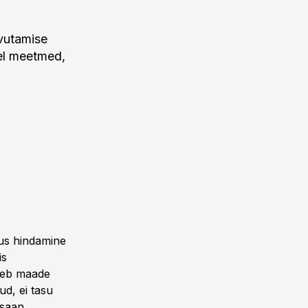
vutamise
sel meetmed,
Uus hindamine
is
uleb maade
ud, ei tasu
 saan