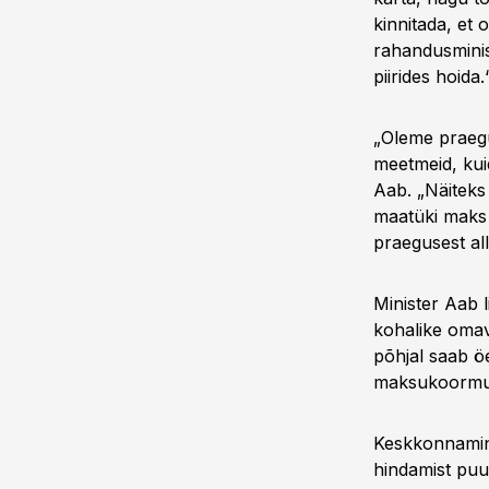
kinnitada, et 
rahandusminis
piirides hoida.
„Oleme praeg
meetmeid, kui
Aab. „Näiteks
maatüki maks
praegusest al
Minister Aab 
kohalike omav
põhjal saab ö
maksukoormu
Keskkonnamini
hindamist puu