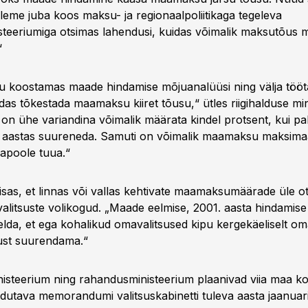
oleme juba koos maksu- ja regionaalpoliitikaga tegeleva
teeriumiga otsimas lahendusi, kuidas võimalik maksutõus m
“
u koostamas maade hindamise mõjuanalüüsi ning välja töö
das tõkestada maamaksu kiiret tõusu,“ ütles riigihalduse mi
 on ühe variandina võimalik määrata kindel protsent, kui pal
 aastas suureneda. Samuti on võimalik maamaksu maksima
lapoole tuua.“
lisas, et linnas või vallas kehtivate maamaksumäärade üle o
alitsuste volikogud. „Maade eelmise, 2001. aasta hindami
elda, et ega kohalikud omavalitsused kipu kergekäeliselt om
st suurendama.“
steerium ning rahandusministeerium plaanivad viia maa kor
dutava memorandumi valitsuskabinetti tuleva aasta jaanuari