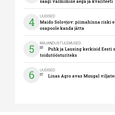
saagi valmimise aega ja kvaliteeti
UUDISED
4
Maido Solovjov: piimahinna riski ei
osapoole kanda jätta
MAJANDUSTULEMUSED
5
Puhk ja Lausing kerkisid Eesti
toidutöösturiteks
UUDISED
6
Linas Agro avas Muugal viljate