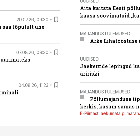
UUDISED
Aita kaitsta Eesti põllu
kaasa soovimatuid „kaa
29.07.26, 09:30
 saa lõputult ühe
MAJANDUSTULEMUSED
Arke Lihatööstuse 
07.08.26, 09:30
UUDISED
 suurimateks
Jaekettide lepingud luub
äririski
04.08.26, 11:23
MAJANDUSTULEMUSED
rminali
Põllumajanduse tip
kerkis, kasum samas ni
E-Piimast laekumata piimaraha