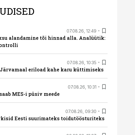
UDISED
07.08.26, 12:49
ksu alandamine tõi hinnad alla. Analüütik:
ontrolli
07.08.26, 10:35
ärvamaal eriload kahe karu küttimiseks
07.08.26, 10:31
saab MES-i püsiv meede
07.08.26, 09:30
rkisid Eesti suurimateks toidutöösturiteks