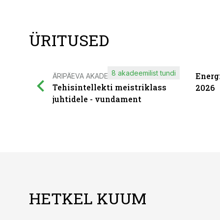
ÜRITUSED
8 akadeemilist tundi
Energ
ÄRIPÄEVA AKADEEMIA
Tehisintellekti meistriklass
2026
juhtidele - vundament
HETKEL KUUM