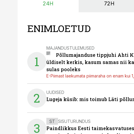
24H
72H
ENIMLOETUD
MAJANDUSTULEMUSED
Põllumajanduse tippjuhi Ahti K
1
üldiselt kerkis, kasum samas nii k
sulas pooleks
E-Piimast laekumata piimaraha on enam kui 1,2
UUDISED
2
Lugeja küsib: mis toimub Läti põll
ST
SISUTURUNDUS
3
Paindlikkus Eesti taimekasvatuses