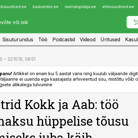
tikauudised.ee
kaubandus.ee
raamatupidaja.ee
ehitusuudised.ee
Infopank
Radar
Sisuturundus
Töö
Podcastid
Videod
Üritused
Kasul
S
22.10.19, 08:51
panu!
Artikkel on enam kui 5 aastat vana ning kuulub väljaande digi
. Väljaanne ei uuenda ega kaasajasta arhiveeritud sisu, mistõttu võib ol
sete allikatega tutvumine
trid Kokk ja Aab: töö
aksu hüppelise tõusu
miseks juba käib