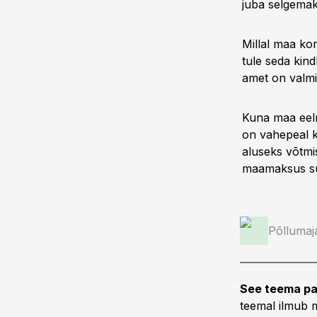
juba selgemak
Millal maa kor
tule seda kind
amet on valmis
Kuna maa eelm
on vahepeal 
aluseks võtmi
maamaksus su
Põllumaj
See teema pa
teemal ilmub m