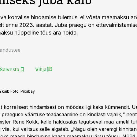
va korralise hindamise tulemusi ei võeta maamaksu ar
elt enne 2023. aastat. Juba praegu on ettevalmistami
ksu hüppeline tõus ära hoida.
jandus.ee
Salvesta
Vihja
 käib.
Foto:
Pixabay
t korralisest hindamisest on möödas ligi kaks kümnendit. 
 praeguse väärtuse teadasaamine on kindlasti vajalik,“ nent
ster Rene Kokk, kelle haldusalas tegutseval maa-ametil t
 viia, kui valitsus selle algatab. „Nagu olen varemgi kinnitan
tooks maade hindamine kaasa maamaksu järsu tõusu. Nüüd