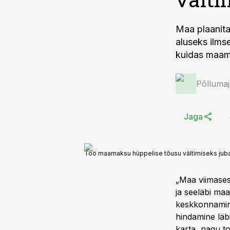
Maa plaanita
aluseks ilms
kuidas maama
Põlluma
Jaga
Töö maamaksu hüppelise tõusu vältimiseks juba
„Maa viimases
ja seeläbi maa
keskkonnamini
hindamine läbi
karta, nagu 