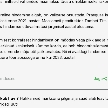
s, milliseid vahendeid maamaksu tõusu ohjeldamiseks rake
raline hindamine algab, on valitsuse otsustada. Praeguse ka
lasti enne 2021. aastat. Maa-ameti peadirektor Tambet Tiits k
 hindamise ettevalmistusi järgmisel aastal alustama.
isest korralisest hindamisest on möödas väga pikk aeg ja
kerkinud keskmiselt kümme korda, eelneb hindamistulemu
sele nende mõju põhjalik analüüs. Nii ei avaldugi hindamise
ure tõenäosusega enne kui 2023. aastal.
andus.ee
Jaga
kub huvi?
Hakka neid märksõnu jälgima ja saad alati teavitu
idagi uut!