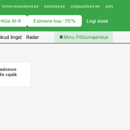
Iseteenindus
kinnisvarauudised.ee
kalastaja.ee
palgauudised.ee
personaliuudi
Telli Põllumajandus
Küsi AI-lt
Esimene kuu -70%
Logi sisse
ikud lingid
Radar
Minu Põllumajandus
taalsesse
la vajalik