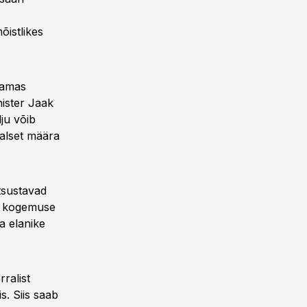
õistlikes
tamas
nister Jaak
ju võib
alset määra
tsustavad
se kogemuse
a elanike
ralist
s. Siis saab