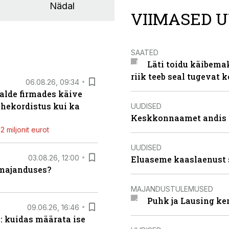
Nädal
VIIMASED U
SAATED
Läti toidu käibema
riik teeb seal tugevat k
06.08.26, 09:34
alde firmades käive
ahekordistus kui ka
UUDISED
Keskkonnaamet andis J
 miljonit eurot
UUDISED
03.08.26, 12:00
Eluaseme kaaslaenust 
umajanduses?
MAJANDUSTULEMUSED
Puhk ja Lausing ke
09.06.26, 16:46
: kuidas määrata ise