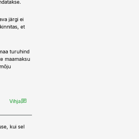
ndatakse.
va järgi ei
innitas, et
 maa turuhind
ste maamaksu
 mõju
Vihja
se, kui sel