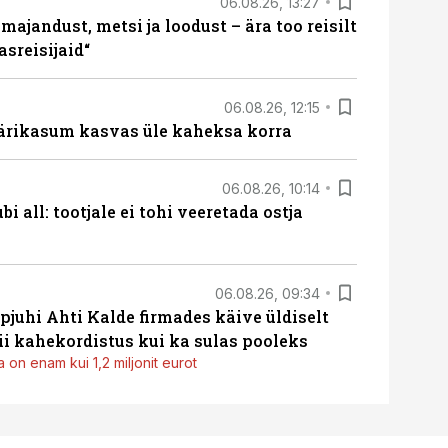
06.08.26, 13:27
majandust, metsi ja loodust – ära too reisilt
sreisijaid“
06.08.26, 12:15
ärikasum kasvas üle kaheksa korra
06.08.26, 10:14
i all: tootjale ei tohi veeretada ostja
06.08.26, 09:34
pjuhi Ahti Kalde firmades käive üldiselt
i kahekordistus kui ka sulas pooleks
 on enam kui 1,2 miljonit eurot