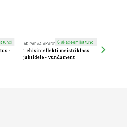
t tundi
8 akadeemilist tundi
ÄRIPÄEVA AKADEEMIA
IT KOOLIT
tus -
Tehisintellekti meistriklass
Muutuste
juhtidele - vundament
praktilis