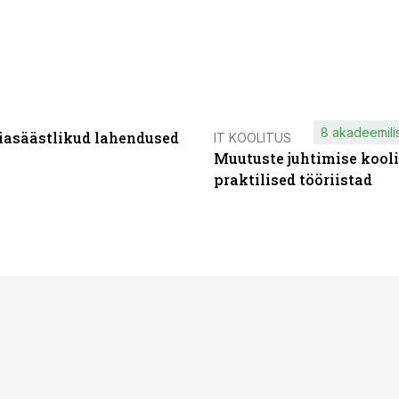
8 akadeemilis
iasäästlikud lahendused
IT KOOLITUS
Muutuste juhtimise kooli
praktilised tööriistad