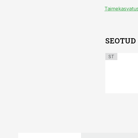
Taimekasvatu
SEOTUD
ST