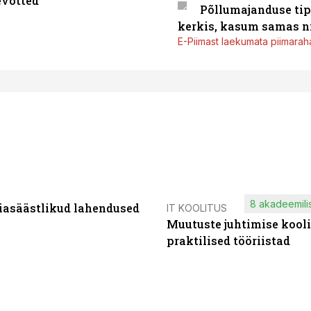
evõtted
Põllumajanduse tip
kerkis, kasum samas ni
E-Piimast laekumata piimaraha
8 akadeemilis
iasäästlikud lahendused
IT KOOLITUS
Muutuste juhtimise kooli
praktilised tööriistad