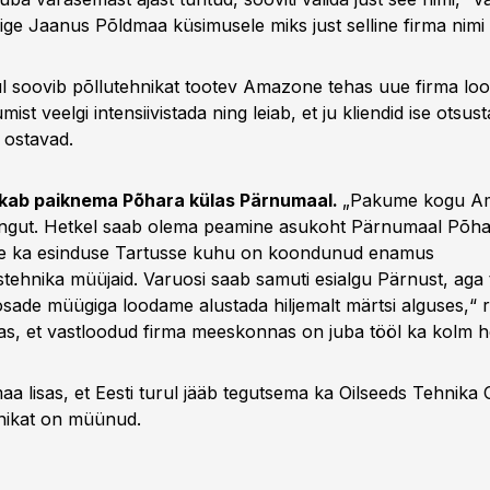
ige Jaanus Põldmaa küsimusele miks just selline firma nimi s
ul soovib põllutehnikat tootev Amazone tehas uue firma l
ist veelgi intensiivistada ning leiab, et ju kliendid ise otsus
 ostavad.
kab paiknema Põhara külas Pärnumaal.
„Pakume kogu A
angut. Hetkel saab olema peamine asukoht Pärnumaal Põha
ome ka esinduse Tartusse kuhu on koondunud enamus
tehnika müüjaid. Varuosi saab samuti esialgu Pärnust, aga 
osade müügiga loodame alustada hiljemalt märtsi alguses,“ r
sas, et vastloodud firma meeskonnas on juba tööl ka kolm 
a lisas, et Eesti turul jääb tegutsema ka Oilseeds Tehnika 
ikat on müünud.