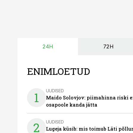
24H
72H
ENIMLOETUD
UUDISED
1
Maido Solovjov: piimahinna riski ei
osapoole kanda jätta
UUDISED
2
Lugeja küsib: mis toimub Läti põll