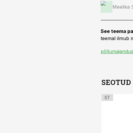
Meelika
See teema pa
teemal ilmub m
põllumajandus
SEOTUD
ST