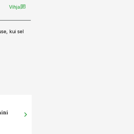
Vihja
se, kui sel
mini