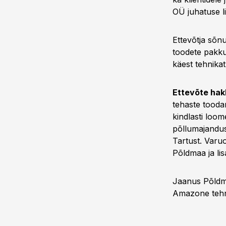
OÜ juhatuse li
Ettevõtja sõn
toodete pakkum
käest tehnikat
Ettevõte hak
tehaste tood
kindlasti lo
põllumajandus
Tartust. Varu
Põldmaa ja li
Jaanus Põldma
Amazone tehn