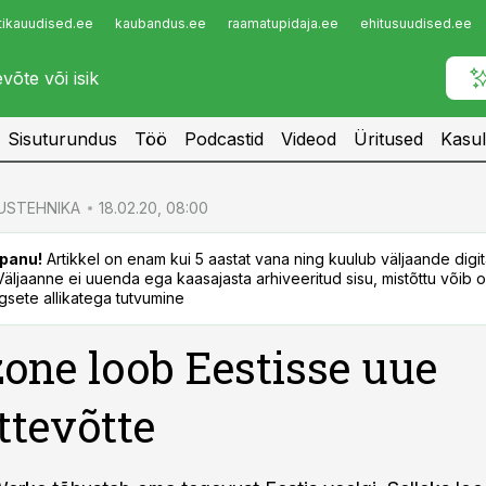
tikauudised.ee
kaubandus.ee
raamatupidaja.ee
ehitusuudised.ee
Infopank
Radar
Sisuturundus
Töö
Podcastid
Videod
Üritused
Kasul
USTEHNIKA
18.02.20, 08:00
panu!
Artikkel on enam kui 5 aastat vana ning kuulub väljaande digi
. Väljaanne ei uuenda ega kaasajasta arhiveeritud sisu, mistõttu võib ol
sete allikatega tutvumine
ne loob Eestisse uue
ttevõtte