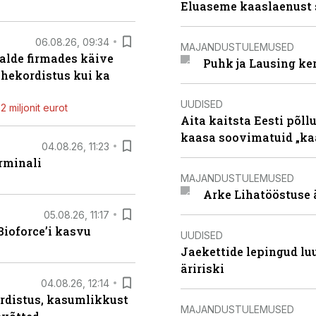
Eluaseme kaaslaenust 
06.08.26, 09:34
MAJANDUSTULEMUSED
alde firmades käive
Puhk ja Lausing ke
ahekordistus kui ka
UUDISED
 miljonit eurot
Aita kaitsta Eesti põllu
kaasa soovimatuid „kaa
04.08.26, 11:23
rminali
MAJANDUSTULEMUSED
Arke Lihatööstuse 
05.08.26, 11:17
ioforce’i kasvu
UUDISED
Jaekettide lepingud luub
äririski
04.08.26, 12:14
rdistus, kasumlikkust
MAJANDUSTULEMUSED