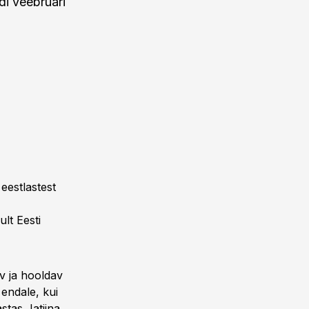
i veebruari
eestlastest
lt Eesti
üv ja hooldav
 endale, kui
astas Jatiina