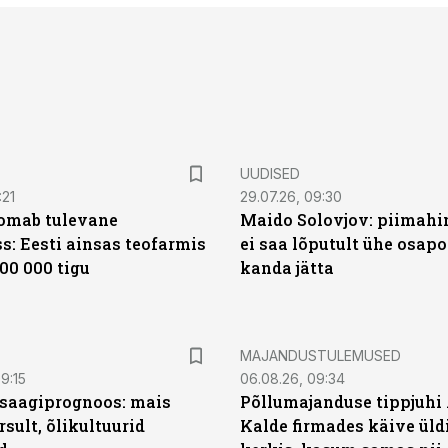
UUDISED
:21
29.07.26, 09:30
oomab tulevane
Maido Solovjov: piimahi
s: Eesti ainsas teofarmis
ei saa lõputult ühe osapo
00 000 tigu
kanda jätta
MAJANDUSTULEMUSED
9:15
06.08.26, 09:34
saagiprognoos: mais
Põllumajanduse tippjuhi
rsult, õlikultuurid
Kalde firmades käive üld