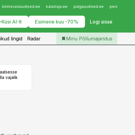
Iseteenindus
kinnisvarauudised.ee
kalastaja.ee
palgauudised.ee
personaliuudi
Telli Põllumajandus
Küsi AI-lt
Esimene kuu -70%
Logi sisse
ikud lingid
Radar
Minu Põllumajandus
taalsesse
la vajalik