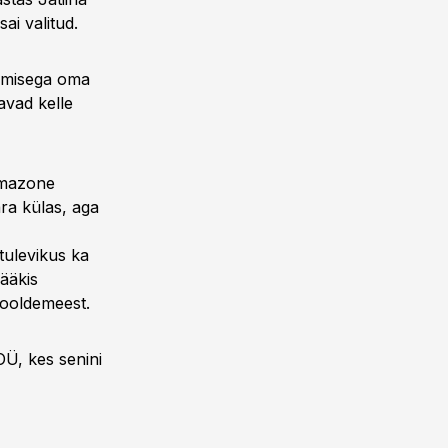
ai valitud.
oomisega oma
tavad kelle
mazone
ra külas, aga
tulevikus ka
ääkis
hooldemeest.
OÜ, kes senini