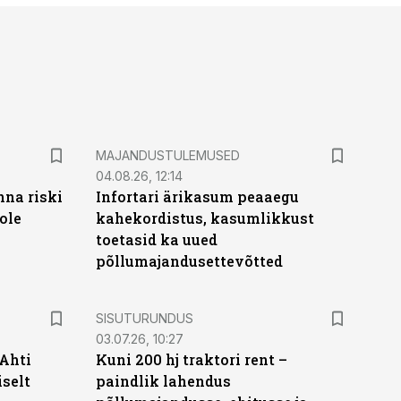
MAJANDUSTULEMUSED
04.08.26, 12:14
nna riski
Infortari ärikasum peaaegu
ole
kahekordistus, kasumlikkust
toetasid ka uued
põllumajandusettevõtted
ST
SISUTURUNDUS
03.07.26, 10:27
 Ahti
Kuni 200 hj traktori rent –
iselt
paindlik lahendus