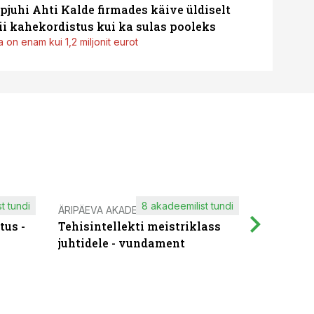
pjuhi Ahti Kalde firmades käive üldiselt
i kahekordistus kui ka sulas pooleks
 on enam kui 1,2 miljonit eurot
t tundi
8 akadeemilist tundi
ÄRIPÄEVA AKADEEMIA
IT KOOLIT
tus -
Tehisintellekti meistriklass
Muutuste
juhtidele - vundament
praktilis