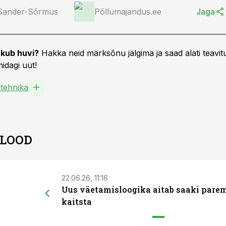
 Sander-Sõrmus
Põllumajandus.ee
Jaga
kub huvi?
Hakka neid märksõnu jälgima ja saad alati teavitu
idagi uut!
tehnika
 LOOD
22.06.26, 11:16
Uus väetamisloogika aitab saaki pare
kaitsta