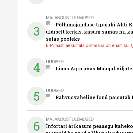
MAJANDUSTULEMUSED
Põllumajanduse tippjuhi Ahti K
3
üldiselt kerkis, kasum samas nii k
sulas pooleks
E-Piimast laekumata piimaraha on enam kui 1,2
UUDISED
4
Linas Agro avas Muugal viljate
UUDISED
5
Rahvusvaheline fond paisutab B
MAJANDUSTULEMUSED
6
Infortari ärikasum peaaegu kaheko