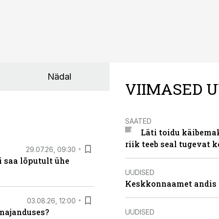
Nädal
VIIMASED U
SAATED
Läti toidu käibema
riik teeb seal tugevat k
29.07.26, 09:30
 saa lõputult ühe
UUDISED
Keskkonnaamet andis J
03.08.26, 12:00
umajanduses?
UUDISED