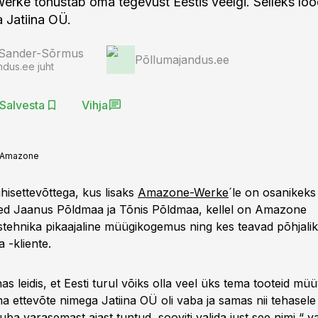
ke tõhustab oma tegevust Eestis veelgi. Selleks lood
a Jatiina OÜ.
 Sander-Sõrmus
Põllumajandus.ee
ndus.ee juht
Salvesta
Vihja
Amazone
hisettevõttega, kus lisaks
Amazone-Werke
´le on osanikeks 
med Jaanus Põldmaa ja Tõnis Põldmaa, kellel on Amazone
tehnika pikaajaline müügikogemus ning kes teavad põhjaliku
a -kliente.
 leidis, et Eesti turul võiks olla veel üks tema tooteid mü
a ettevõte nimega Jatiina OÜ oli vaba ja samas nii tehasele
 juba varasemast ajast tuntud, sooviti valida just see nimi,“ v