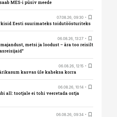
saab MES-i püsiv meede
07.08.26, 09:30
rkisid Eesti suurimateks toidutöösturiteks
06.08.26, 13:27
majandust, metsi ja loodust – ära too reisilt
sreisijaid“
06.08.26, 12:15
ärikasum kasvas üle kaheksa korra
06.08.26, 10:14
i all: tootjale ei tohi veeretada ostja
06.08.26, 09:34