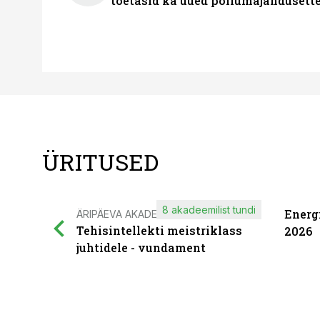
toetasid ka uued põllumajandusett
ÜRITUSED
8 akadeemilist tundi
Energ
ÄRIPÄEVA AKADEEMIA
Tehisintellekti meistriklass
2026
juhtidele - vundament