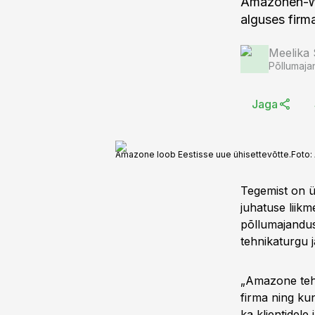
Amazonen-Wer
alguses firm
Meelika
Põllumaja
Jaga
Amazone loob Eestisse uue ühisettevõtte.
Foto:
Tegemist on ü
juhatuse liik
põllumajandus
tehnikaturgu j
„Amazone tehas
firma ning kun
ka klientidele