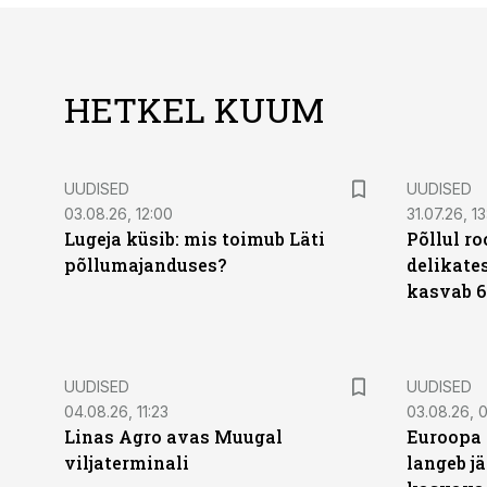
HETKEL KUUM
UUDISED
UUDISED
03.08.26, 12:00
31.07.26, 13
Lugeja küsib: mis toimub Läti
Põllul r
põllumajanduses?
delikates
kasvab 6
UUDISED
UUDISED
04.08.26, 11:23
03.08.26, 0
Linas Agro avas Muugal
Euroopa 
viljaterminali
langeb jä