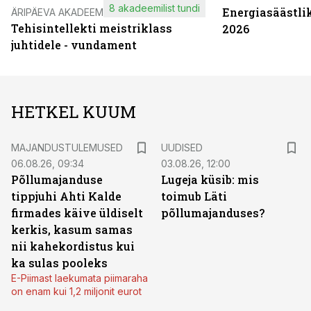
8 akadeemilist tundi
Energiasäästli
ÄRIPÄEVA AKADEEMIA
Tehisintellekti meistriklass
2026
juhtidele - vundament
HETKEL KUUM
MAJANDUSTULEMUSED
UUDISED
06.08.26, 09:34
03.08.26, 12:00
Põllumajanduse
Lugeja küsib: mis
tippjuhi Ahti Kalde
toimub Läti
firmades käive üldiselt
põllumajanduses?
kerkis, kasum samas
nii kahekordistus kui
ka sulas pooleks
E-Piimast laekumata piimaraha
on enam kui 1,2 miljonit eurot