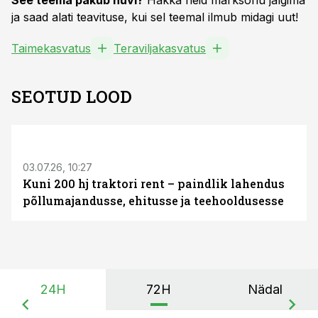
See teema pakub huvi?
Hakka neid märksõnu jälgima
ja saad alati teavituse, kui sel teemal ilmub midagi uut!
Taimekasvatus
Teraviljakasvatus
SEOTUD LOOD
ST
03.07.26, 10:27
Kuni 200 hj traktori rent – paindlik lahendus
põllumajandusse, ehitusse ja teehooldusesse
24H
72H
Nädal