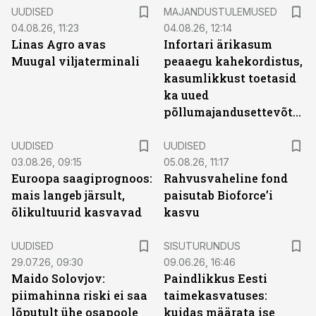
UUDISED
MAJANDUSTULEMUSED
04.08.26, 11:23
04.08.26, 12:14
Linas Agro avas
Infortari ärikasum
Muugal viljaterminali
peaaegu kahekordistus,
kasumlikkust toetasid
ka uued
põllumajandusettevõtted
UUDISED
UUDISED
03.08.26, 09:15
05.08.26, 11:17
Euroopa saagiprognoos:
Rahvusvaheline fond
mais langeb järsult,
paisutab Bioforce’i
õlikultuurid kasvavad
kasvu
ST
UUDISED
SISUTURUNDUS
29.07.26, 09:30
09.06.26, 16:46
Maido Solovjov:
Paindlikkus Eesti
piimahinna riski ei saa
taimekasvatuses:
lõputult ühe osapoole
kuidas määrata ise