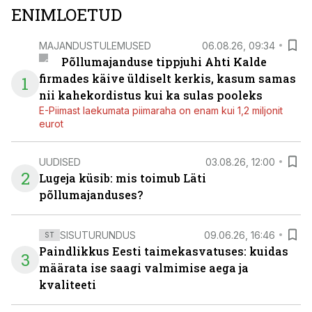
ENIMLOETUD
MAJANDUSTULEMUSED
06.08.26, 09:34
Põllumajanduse tippjuhi Ahti Kalde
firmades käive üldiselt kerkis, kasum samas
1
nii kahekordistus kui ka sulas pooleks
E-Piimast laekumata piimaraha on enam kui 1,2 miljonit
eurot
UUDISED
03.08.26, 12:00
2
Lugeja küsib: mis toimub Läti
põllumajanduses?
SISUTURUNDUS
09.06.26, 16:46
ST
Paindlikkus Eesti taimekasvatuses: kuidas
3
määrata ise saagi valmimise aega ja
kvaliteeti