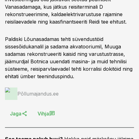
Vanasadamaga, kus jätkus reisiterminali D
rekonstrueerimine, kaldaelektrivarustuse rajamine
reisilaevadele ning kaasfinantseeriti Reidi tee ehitust.
Paldiski Lõunasadamas tehti süvendustöid
sissesõidukanalil ja sadama akvatooriumil, Muuga
sadamas rekonstrueeriti kaisid ning varustustrasse,
jäämurdjal Botnica uuendati masina- ja muid tehnilisi
süsteeme, reisiparvlaevadel tehti korralisi dokitöid ning
ehitati ümber teeninduspindu.
Põllumajandus.ee
Jaga
Vihja