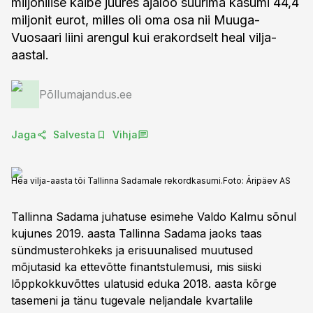
miljonilise käibe juures ajaloo suurima kasumi 44,4
miljonit eurot, milles oli oma osa nii Muuga-
Vuosaari liini arengul kui erakordselt heal vilja-
aastal.
Põllumajandus.ee
Jaga
Salvesta
Vihja
Hea vilja-aasta tõi Tallinna Sadamale rekordkasumi.
Foto:
Äripäev AS
Tallinna Sadama juhatuse esimehe Valdo Kalmu sõnul
kujunes 2019. aasta Tallinna Sadama jaoks taas
sündmusterohkeks ja erisuunalised muutused
mõjutasid ka ettevõtte finantstulemusi, mis siiski
lõppkokkuvõttes ulatusid eduka 2018. aasta kõrge
tasemeni ja tänu tugevale neljandale kvartalile