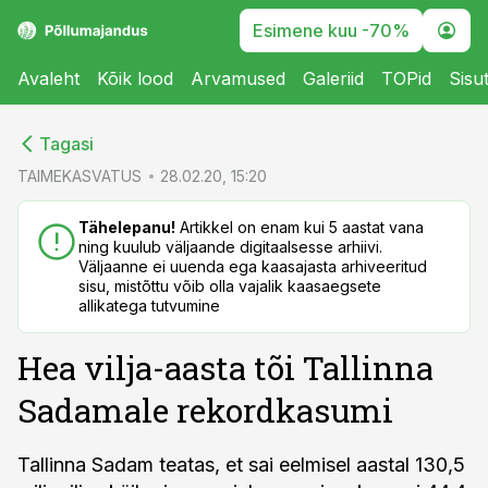
Esimene kuu -70%
Avaleht
Kõik lood
Arvamused
Galeriid
TOPid
Sisu
cebook
cebook
Tagasi
Twitter)
Twitter)
TAIMEKASVATUS
28.02.20, 15:20
kedIn
kedIn
Tähelepanu!
Artikkel on enam kui 5 aastat vana
ning kuulub väljaande digitaalsesse arhiivi.
ail
ail
Väljaanne ei uuenda ega kaasajasta arhiveeritud
sisu, mistõttu võib olla vajalik kaasaegsete
k
k
allikatega tutvumine
Hea vilja-aasta tõi Tallinna
Sadamale rekordkasumi
Tallinna Sadam teatas, et sai eelmisel aastal 130,5