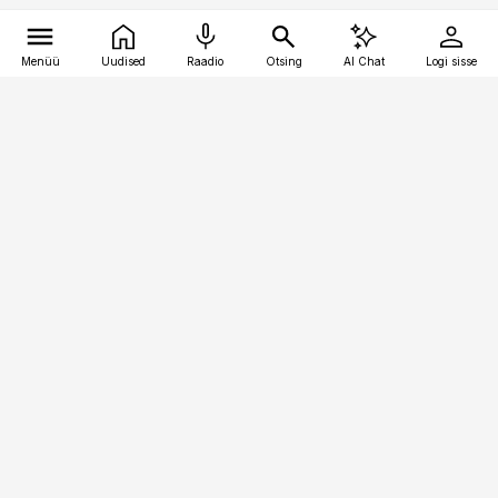
Menüü
Uudised
Raadio
Otsing
AI Chat
Logi sisse
Vana-Lõuna 39/1, 19094 Tallinn
(+372) 667 0111
pollumajandus@pollumajandus.ee
Telli
Reklaam
Firmast
Sisu kasutamisõigused
Ajakirjaniku
eetikakoodeks
Üldtingimused
Privaatsustingimused
Küpsiste poliitika
KKK
Eesti Meediaettevõtete
Eelistuste haldamine