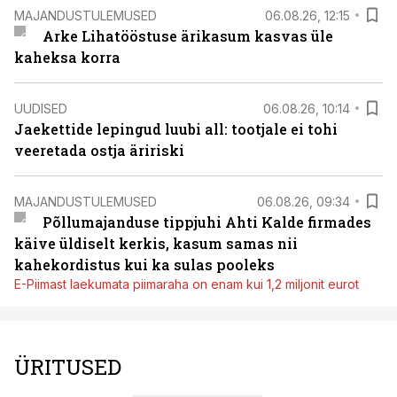
MAJANDUSTULEMUSED
06.08.26, 12:15
Arke Lihatööstuse ärikasum kasvas üle
kaheksa korra
UUDISED
06.08.26, 10:14
Jaekettide lepingud luubi all: tootjale ei tohi
veeretada ostja äririski
MAJANDUSTULEMUSED
06.08.26, 09:34
Põllumajanduse tippjuhi Ahti Kalde firmades
käive üldiselt kerkis, kasum samas nii
kahekordistus kui ka sulas pooleks
E-Piimast laekumata piimaraha on enam kui 1,2 miljonit eurot
ÜRITUSED