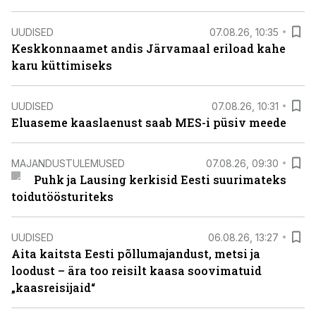
UUDISED
07.08.26, 10:35
Keskkonnaamet andis Järvamaal eriload kahe
karu küttimiseks
UUDISED
07.08.26, 10:31
Eluaseme kaaslaenust saab MES-i püsiv meede
MAJANDUSTULEMUSED
07.08.26, 09:30
Puhk ja Lausing kerkisid Eesti suurimateks
toidutöösturiteks
UUDISED
06.08.26, 13:27
Aita kaitsta Eesti põllumajandust, metsi ja
loodust – ära too reisilt kaasa soovimatuid
„kaasreisijaid“