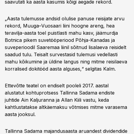
saavutati ka aasta kasumis kõigi aegade rekord.
„Aasta tulemusse andsid olulise panuse reisijate arvu
rekord, Muuga–Vuosaari liini hoogne areng, hea
teravilja-aasta toel puistlasti mahu kasv, jäämurdja
Botnica pikem suvetööperiood Põhja-Kanadas ja
suveperioodil Saaremaa liinil sõitnud lisalaeva reisidelt
saadud tulu. Teisalt survestasid tulemusi vedellasti
mahu kõikumine ja üldine langus ning mitme reisilaeva
korralised dokitööd aasta alguses,“ selgitas Kalm.
Ettevõtte teatel on endiselt pooleli 2017. aastal
alustatut kohtuprotsess Tallinna Sadama endiste
juhtide Ain Kaljuranna ja Allan Kiili vastu, keda
kahtlustatakse altkäemaksu võtmises mitme varasema
aasta jooksul.
Tallinna Sadama majandusaasta aruandest dividendide