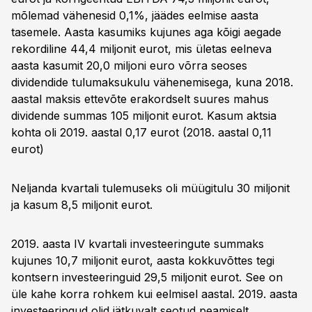
mõlemad vähenesid 0,1%, jäädes eelmise aasta
tasemele. Aasta kasumiks kujunes aga kõigi aegade
rekordiline 44,4 miljonit eurot, mis ületas eelneva
aasta kasumit 20,0 miljoni euro võrra seoses
dividendide tulumaksukulu vähenemisega, kuna 2018.
aastal maksis ettevõte erakordselt suures mahus
dividende summas 105 miljonit eurot. Kasum aktsia
kohta oli 2019. aastal 0,17 eurot (2018. aastal 0,11
eurot)
Neljanda kvartali tulemuseks oli müügitulu 30 miljonit
ja kasum 8,5 miljonit eurot.
2019. aasta IV kvartali investeeringute summaks
kujunes 10,7 miljonit eurot, aasta kokkuvõttes tegi
kontsern investeeringuid 29,5 miljonit eurot. See on
üle kahe korra rohkem kui eelmisel aastal. 2019. aasta
investeeringud olid jätkuvalt seotud peamiselt