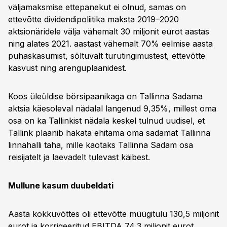
väljamaksmise ettepanekut ei olnud, samas on
ettevõtte dividendipoliitika maksta 2019–2020
aktsionäridele välja vähemalt 30 miljonit eurot aastas
ning alates 2021. aastast vähemalt 70% eelmise aasta
puhaskasumist, sõltuvalt turutingimustest, ettevõtte
kasvust ning arenguplaanidest.
Koos üleüldise börsipaanikaga on Tallinna Sadama
aktsia käesoleval nädalal langenud 9,35%, millest oma
osa on ka Tallinkist nädala keskel tulnud uudisel, et
Tallink plaanib hakata ehitama oma sadamat Tallinna
linnahalli taha, mille kaotaks Tallinna Sadam osa
reisijatelt ja laevadelt tulevast käibest.
Mullune kasum duubeldati
Aasta kokkuvõttes oli ettevõtte müügitulu 130,5 miljonit
eurot ja korrigeeritud EBITDA 74,3 miljonit eurot,