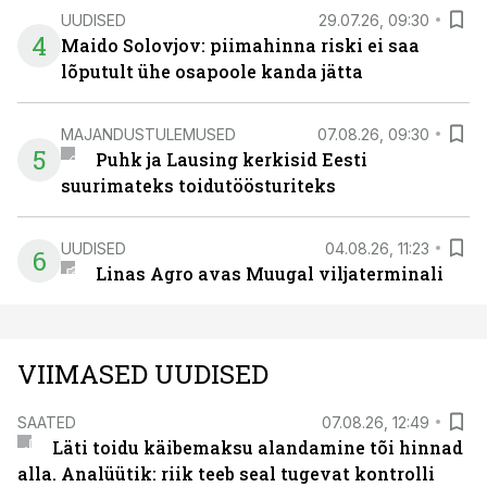
UUDISED
29.07.26, 09:30
4
Maido Solovjov: piimahinna riski ei saa
lõputult ühe osapoole kanda jätta
MAJANDUSTULEMUSED
07.08.26, 09:30
5
Puhk ja Lausing kerkisid Eesti
suurimateks toidutöösturiteks
UUDISED
04.08.26, 11:23
6
Linas Agro avas Muugal viljaterminali
VIIMASED UUDISED
SAATED
07.08.26, 12:49
Läti toidu käibemaksu alandamine tõi hinnad
alla. Analüütik: riik teeb seal tugevat kontrolli