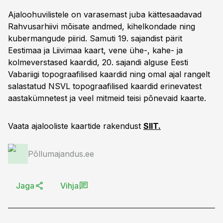
Ajaloohuvilistele on varasemast juba kättesaadavad
Rahvusarhiivi mõisate andmed, kihelkondade ning
kubermangude piirid. Samuti 19. sajandist pärit
Eestimaa ja Liivimaa kaart, vene ühe-, kahe- ja
kolmeverstased kaardid, 20. sajandi alguse Eesti
Vabariigi topograafilised kaardid ning omal ajal rangelt
salastatud NSVL topograafilised kaardid erinevatest
aastakümnetest ja veel mitmeid teisi põnevaid kaarte.
Vaata ajalooliste kaartide rakendust
SIIT.
Põllumajandus.ee
Jaga
Vihja