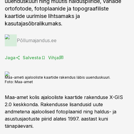
uuenduskuuri ning muutis halduspiiride, vanade
ortofotode, fotoplaanide ja topograafiliste
kaartide uurimise lihtsamaks ja
kasutajasõbralikumaks.
Põllumajandus.ee
Jaga
Salvesta
Vihja
Maa-ameti ajalooliste kaartide rakendus läbis uuenduskuuri.
Foto:
Maa-amet
Maa-amet kolis ajalooliste kaartide rakenduse X-GIS
2.0 keskkonda. Rakendusse lisandusid uute
andmetena ajaloolised fotoplaanid ning haldus- ja
asustusjaotuste piirid alates 1997. aastast kuni
tänapäevani.