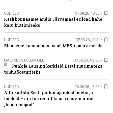
UUDISED
07.08.26, 10:35
Keskkonnaamet andis Järvamaal eriload kahe
karu küttimiseks
UUDISED
07.08.26, 10:31
Eluaseme kaaslaenust saab MES-i püsiv meede
MAJANDUSTULEMUSED
07.08.26, 09:30
Puhk ja Lausing kerkisid Eesti suurimateks
toidutöösturiteks
UUDISED
06.08.26, 13:27
Aita kaitsta Eesti põllumajandust, metsi ja
loodust – ära too reisilt kaasa soovimatuid
„kaasreisijaid“