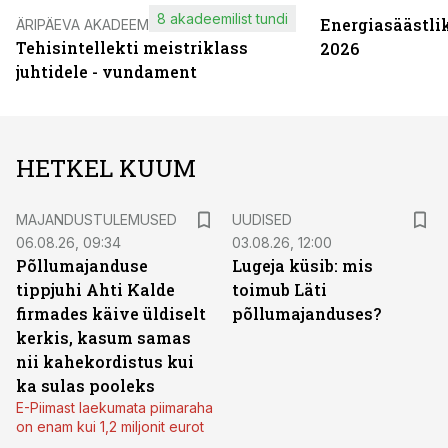
8 akadeemilist tundi
Energiasäästli
ÄRIPÄEVA AKADEEMIA
Tehisintellekti meistriklass
2026
juhtidele - vundament
HETKEL KUUM
MAJANDUSTULEMUSED
UUDISED
06.08.26, 09:34
03.08.26, 12:00
Põllumajanduse
Lugeja küsib: mis
tippjuhi Ahti Kalde
toimub Läti
firmades käive üldiselt
põllumajanduses?
kerkis, kasum samas
nii kahekordistus kui
ka sulas pooleks
E-Piimast laekumata piimaraha
on enam kui 1,2 miljonit eurot