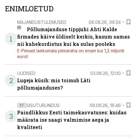
ENIMLOETUD
MAJANDUSTULEMUSED
06.08.26, 09:34
Põllumajanduse tippjuhi Ahti Kalde
firmades käive üldiselt kerkis, kasum samas
1
nii kahekordistus kui ka sulas pooleks
E-Piimast laekumata piimaraha on enam kui 1,2 miljonit
eurot
UUDISED
03.08.26, 12:00
2
Lugeja küsib: mis toimub Läti
põllumajanduses?
SISUTURUNDUS
09.06.26, 16:46
ST
Paindlikkus Eesti taimekasvatuses: kuidas
3
määrata ise saagi valmimise aega ja
kvaliteeti