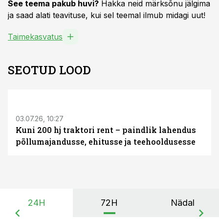
See teema pakub huvi?
Hakka neid märksõnu jälgima
ja saad alati teavituse, kui sel teemal ilmub midagi uut!
Taimekasvatus
SEOTUD LOOD
ST
03.07.26, 10:27
Kuni 200 hj traktori rent – paindlik lahendus
põllumajandusse, ehitusse ja teehooldusesse
24H
72H
Nädal