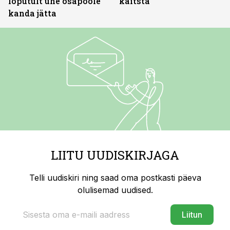
lõputult ühe osapoole
kaitsta
kanda jätta
LIITU UUDISKIRJAGA
Telli uudiskiri ning saad oma postkasti päeva
olulisemad uudised.
Liitun