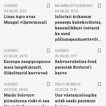
UUDISED
MAJANDUSTULEMUSED
04.08.26, 11:23
04.08.26, 12:14
Linas Agro avas
Infortari ärikasum
Muugal viljaterminali
peaaegu kahekordistus,
kasumlikkust toetasid
ka uued
põllumajandusettevõtted
UUDISED
UUDISED
03.08.26, 09:15
05.08.26, 11:17
Euroopa saagiprognoos:
Rahvusvaheline fond
mais langeb järsult,
paisutab Bioforce’i
õlikultuurid kasvavad
kasvu
ST
UUDISED
SISUTURUNDUS
29.07.26, 09:30
22.06.26, 11:16
Maido Solovjov:
Uus väetamisloogika
piimahinna riski ei saa
aitab saaki paremini