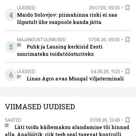
UUDISED
29.07.26, 09:30
4
Maido Solovjov: piimahinna riski ei saa
lõputult ühe osapoole kanda jätta
MAJANDUSTULEMUSED
07.08.26, 09:30
5
Puhk ja Lausing kerkisid Eesti
suurimateks toidutöösturiteks
UUDISED
04.08.26, 11:23
6
Linas Agro avas Muugal viljaterminali
VIIMASED UUDISED
SAATED
07.08.26, 12:49
Läti toidu käibemaksu alandamine tõi hinnad
alla. Analüütik: riik teeb seal tugevat kontrolli