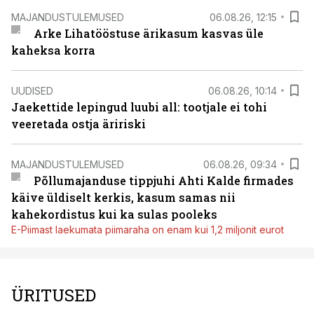
MAJANDUSTULEMUSED
06.08.26, 12:15
Arke Lihatööstuse ärikasum kasvas üle
kaheksa korra
UUDISED
06.08.26, 10:14
Jaekettide lepingud luubi all: tootjale ei tohi
veeretada ostja äririski
MAJANDUSTULEMUSED
06.08.26, 09:34
Põllumajanduse tippjuhi Ahti Kalde firmades
käive üldiselt kerkis, kasum samas nii
kahekordistus kui ka sulas pooleks
E-Piimast laekumata piimaraha on enam kui 1,2 miljonit eurot
ÜRITUSED