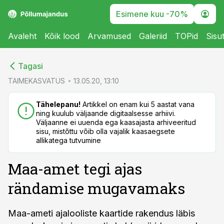
Esimene kuu -70%
Avaleht
Kõik lood
Arvamused
Galeriid
TOPid
Sisu
cebook
cebook
Tagasi
Twitter)
Twitter)
TAIMEKASVATUS
13.05.20, 13:10
kedIn
kedIn
Tähelepanu!
Artikkel on enam kui 5 aastat vana
ning kuulub väljaande digitaalsesse arhiivi.
ail
ail
Väljaanne ei uuenda ega kaasajasta arhiveeritud
sisu, mistõttu võib olla vajalik kaasaegsete
k
k
allikatega tutvumine
Maa-amet tegi ajas
rändamise mugavamaks
Maa-ameti ajalooliste kaartide rakendus läbis