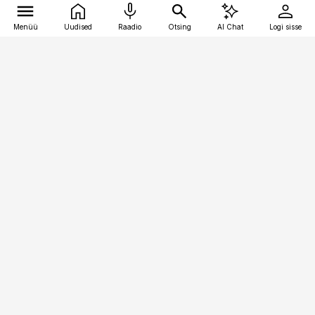
Menüü
Uudised
Raadio
Otsing
AI Chat
Logi sisse
Vana-Lõuna 39/1, 19094 Tallinn
(+372) 667 0111
pollumajandus@pollumajandus.ee
Telli
Reklaam
Firmast
Sisu kasutamisõigused
Ajakirjaniku
eetikakoodeks
Üldtingimused
Privaatsustingimused
Küpsiste poliitika
KKK
Eesti Meediaettevõtete
Eelistuste haldamine
Liit