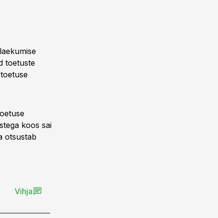
a laekumise
d toetuste
 toetuse
toetuse
stega koos sai
a otsustab
Vihja