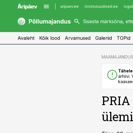
aripaev.ee
tööstusuudised.ee
logis
kaubandus.ee
imelineajalugu.ee
kinnisvarauudised.ee
imelineteadus.ee
Avaleht
Kõik lood
Arvamused
Galeriid
TOPid
cebook
cebook
MAAMAJANDUS
Twitter)
Twitter)
Tähele
kedIn
kedIn
arhiivi
kaasaeg
ail
ail
PRIA 
k
k
ülemi