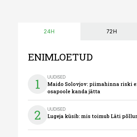
24H
72H
ENIMLOETUD
UUDISED
1
Maido Solovjov: piimahinna riski ei
osapoole kanda jätta
UUDISED
2
Lugeja küsib: mis toimub Läti põll