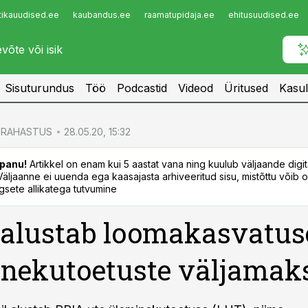
tikauudised.ee
kaubandus.ee
raamatupidaja.ee
ehitusuudised.ee
Infopank
Radar
Sisuturundus
Töö
Podcastid
Videod
Üritused
Kasul
RAHASTUS
28.05.20, 15:32
panu!
Artikkel on enam kui 5 aastat vana ning kuulub väljaande digi
. Väljaanne ei uuenda ega kaasajasta arhiveeritud sisu, mistõttu võib ol
sete allikatega tutvumine
alustab loomakasvatus
nekutoetuste väljamak