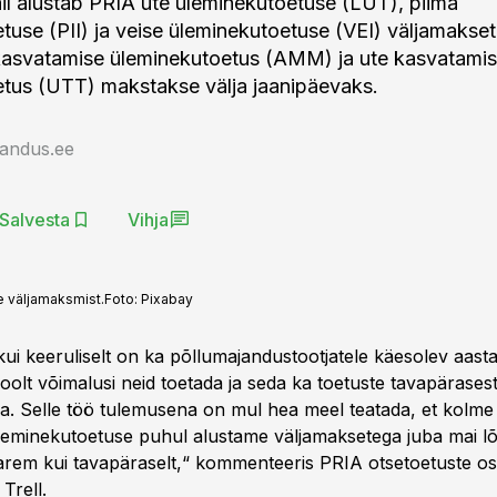
il alustab PRIA ute üleminekutoetuse (LUT), piima
tuse (PII) ja veise üleminekutoetuse (VEI) väljamakset
svatamise üleminekutoetus (AMM) ja ute kasvatami
tus (UTT) makstakse välja jaanipäevaks.
jandus.ee
Salvesta
Vihja
 väljamaksmist.
Foto:
Pixabay
kui keeruliselt on ka põllumajandustootjatele käesolev aast
oolt võimalusi neid toetada ja seda ka toetuste tavapärase
a. Selle töö tulemusena on mul hea meel teatada, et kolme
üleminekutoetuse puhul alustame väljamaksetega juba mai l
arem kui tavapäraselt,“ kommenteeris PRIA otsetoetuste 
Trell.