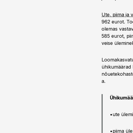
Ute, piima ja 
962 eurot. To
olemas vastav
585 eurot, pi
veise ülemine
Loomakasvatus
ühikumäärad ki
nõuetekohaste
a.
Ühikumää
•ute ülem
•piima ül