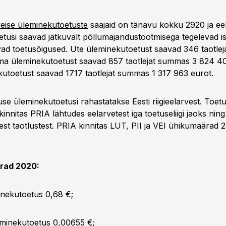
veise üleminekutoetuste
saajaid on tänavu kokku 2920 ja ee
etusi saavad jätkuvalt põllumajandustootmisega tegelevad is
ad toetusõigused. Ute üleminekutoetust saavad 346 taotle
ima üleminekutoetust saavad 857 taotlejat summas 3 824 40
kutoetust saavad 1717 taotlejat summas 1 317 963 eurot.
e üleminekutoetusi rahastatakse Eesti riigieelarvest. Toetu
nnitas PRIA lähtudes eelarvetest iga toetuseliigi jaoks ning
st taotlustest. PRIA kinnitas LUT, PII ja VEI ühikumäärad 2
rad 2020:
inekutoetus 0,68 €;
eminekutoetus 0,00655 €;