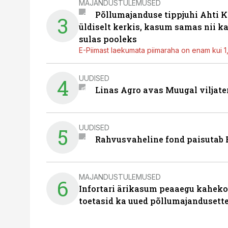
MAJANDUSTULEMUSED
Põllumajanduse tippjuhi Ahti K
3
üldiselt kerkis, kasum samas nii k
sulas pooleks
E-Piimast laekumata piimaraha on enam kui 1,2
UUDISED
4
Linas Agro avas Muugal viljate
UUDISED
5
Rahvusvaheline fond paisutab B
MAJANDUSTULEMUSED
6
Infortari ärikasum peaaegu kaheko
toetasid ka uued põllumajandusett