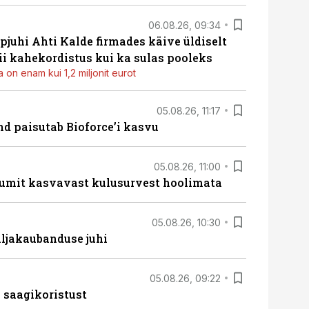
06.08.26, 09:34
pjuhi Ahti Kalde firmades käive üldiselt
i kahekordistus kui ka sulas pooleks
 on enam kui 1,2 miljonit eurot
05.08.26, 11:17
d paisutab Bioforce’i kasvu
05.08.26, 11:00
umit kasvavast kulusurvest hoolimata
05.08.26, 10:30
ljakaubanduse juhi
05.08.26, 09:22
 saagikoristust