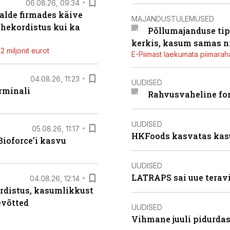
06.08.26, 09:34
alde firmades käive
MAJANDUSTULEMUSED
ahekordistus kui ka
Põllumajanduse tip
kerkis, kasum samas ni
 miljonit eurot
E-Piimast laekumata piimaraha
04.08.26, 11:23
UUDISED
rminali
Rahvusvaheline fon
UUDISED
05.08.26, 11:17
HKFoods kasvatas kas
ioforce’i kasvu
UUDISED
LATRAPS sai uue teravi
04.08.26, 12:14
rdistus, kasumlikkust
evõtted
UUDISED
Vihmane juuli pidurdas