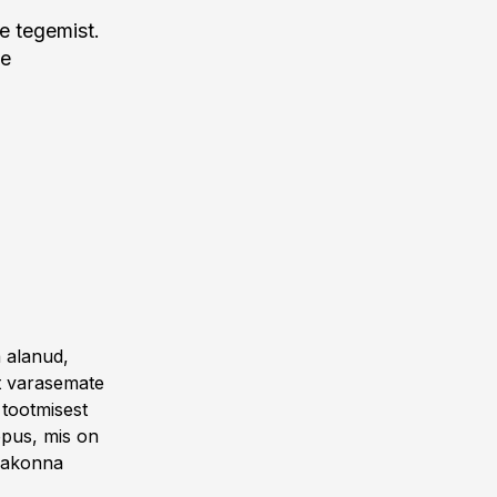
e tegemist.
se
a alanud,
st varasemate
 tootmisest
õpus, mis on
osakonna