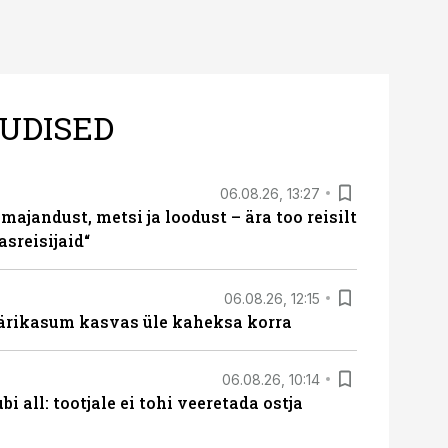
UDISED
06.08.26, 13:27
majandust, metsi ja loodust – ära too reisilt
sreisijaid“
06.08.26, 12:15
ärikasum kasvas üle kaheksa korra
06.08.26, 10:14
i all: tootjale ei tohi veeretada ostja