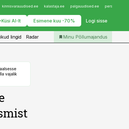
Iseteenindus
kinnisvarauudised.ee
kalastaja.ee
palgauudised.ee
personaliuudi
Telli Põllumajandus
Küsi AI-lt
Esimene kuu -70%
Logi sisse
ikud lingid
Radar
Minu Põllumajandus
taalsesse
la vajalik
e
smist