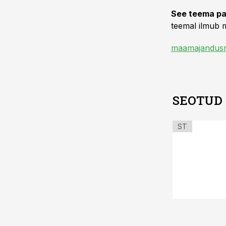
See teema pa
teemal ilmub m
maamajandusr
SEOTUD
ST