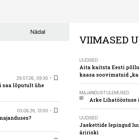
Nädal
VIIMASED U
UUDISED
Aita kaitsta Eesti põllu
kaasa soovimatuid „kaa
29.07.26, 09:30
 saa lõputult ühe
MAJANDUSTULEMUSED
Arke Lihatööstuse 
03.08.26, 12:00
umajanduses?
UUDISED
Jaekettide lepingud luub
äririski