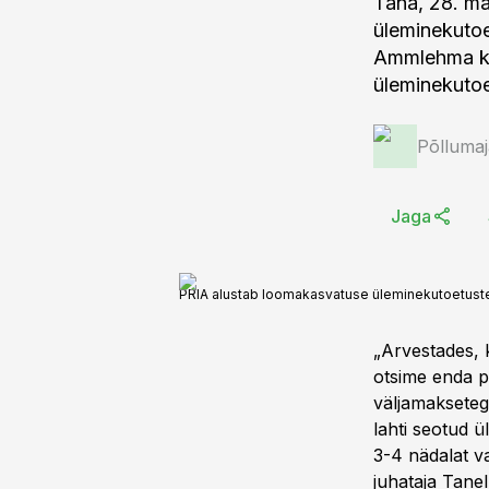
Täna, 28. ma
üleminekutoe
Ammlehma ka
üleminekutoe
Põlluma
Jaga
PRIA alustab loomakasvatuse üleminekutoetuste
„Arvestades, 
otsime enda p
väljamakseteg
lahti seotud 
3-4 nädalat v
juhataja Tanel 