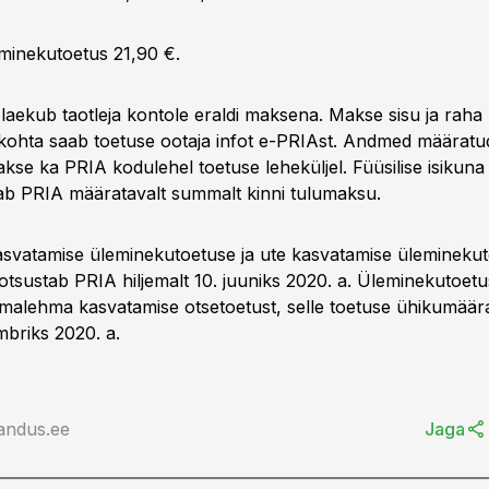
eminekutoetus 21,90 €.
us laekub taotleja kontole eraldi maksena. Makse sisu ja rah
 kohta saab toetuse ootaja infot e-PRIAst. Andmed määratu
kse ka PRIA kodulehel toetuse leheküljel. Füüsilise isikuna
peab PRIA määratavalt summalt kinni tulumaksu.
vatamise üleminekutoetuse ja ute kasvatamise ülemineku
tsustab PRIA hiljemalt 10. juuniks 2020. a. Üleminekutoetu
iimalehma kasvatamise otsetoetust, selle toetuse ühikumäär
mbriks 2020. a.
andus.ee
Jaga