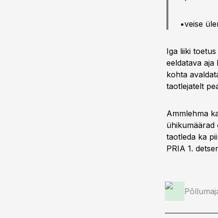
•veise ül
Iga liiki toet
eeldatava aja
kohta avaldata
taotlejatelt 
Ammlehma kas
ühikumäärad o
taotleda ka p
PRIA 1. detse
Põllumaj