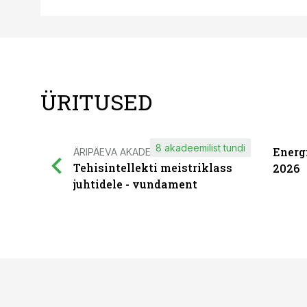
ÜRITUSED
8 akadeemilist tundi
Energ
ÄRIPÄEVA AKADEEMIA
Tehisintellekti meistriklass
2026
juhtidele - vundament