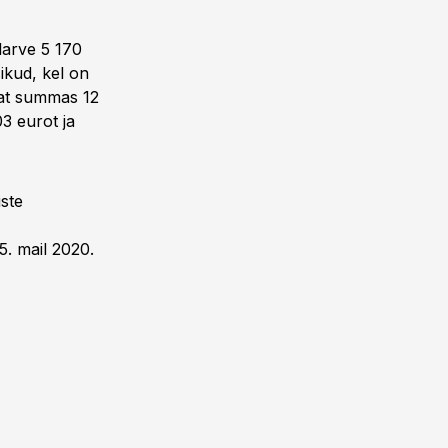
larve 5 170
ikud, kel on
jat summas 12
3 eurot ja
ste
5. mail 2020.