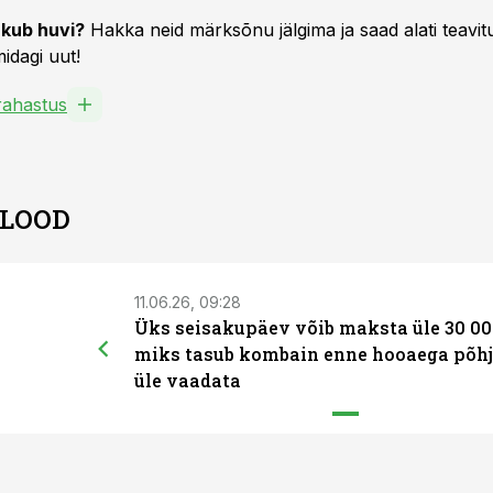
kub huvi?
Hakka neid märksõnu jälgima ja saad alati teavitu
idagi uut!
ahastus
 LOOD
11.06.26, 09:28
Üks seisakupäev võib maksta üle 30 00
miks tasub kombain enne hooaega põhj
üle vaadata