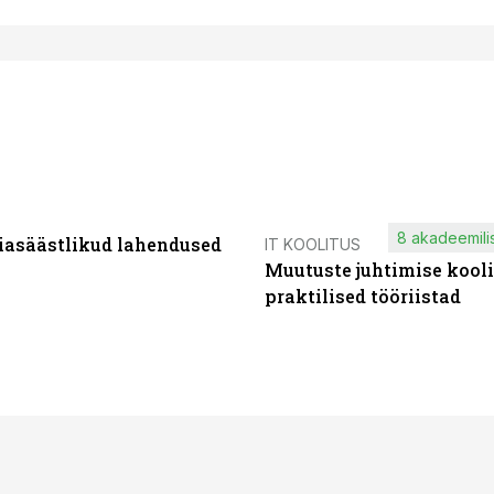
8 akadeemilis
iasäästlikud lahendused
IT KOOLITUS
Muutuste juhtimise kooli
praktilised tööriistad