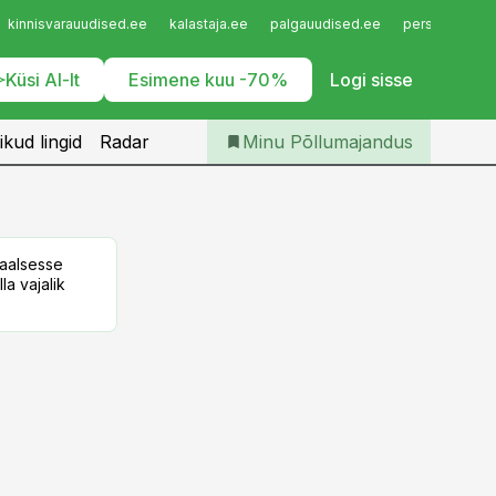
Iseteenindus
kinnisvarauudised.ee
kalastaja.ee
palgauudised.ee
personaliuudi
Telli Põllumajandus
Küsi AI-lt
Esimene kuu -70%
Logi sisse
ikud lingid
Radar
Minu Põllumajandus
taalsesse
la vajalik