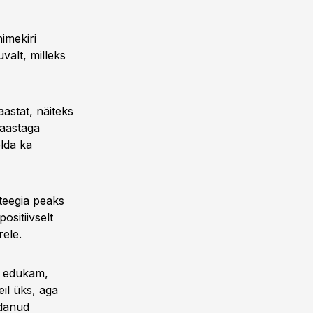
imekiri
valt, milleks
aastat, näiteks
saastaga
elda ka
teegia peaks
ositiivselt
rele.
st edukam,
il üks, aga
ndanud