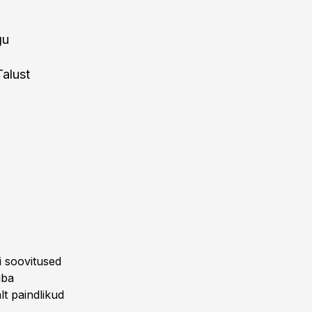
gu
Talust
i soovitused
uba
t paindlikud