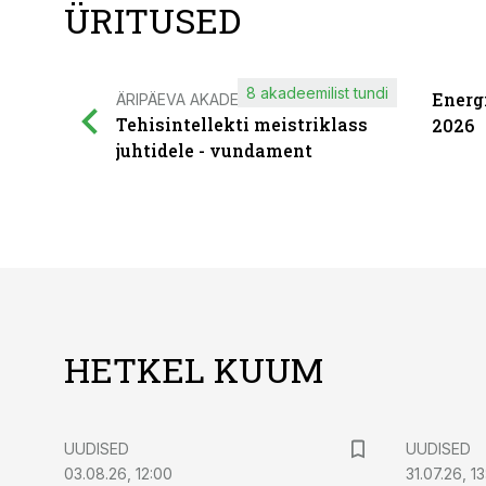
ÜRITUSED
8 akadeemilist tundi
Energ
ÄRIPÄEVA AKADEEMIA
Tehisintellekti meistriklass
2026
juhtidele - vundament
HETKEL KUUM
UUDISED
UUDISED
03.08.26, 12:00
31.07.26, 13