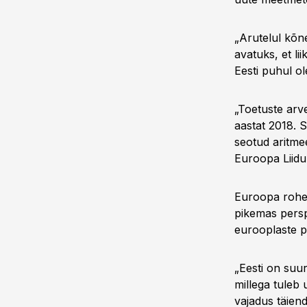
„Arutelul kõn
avatuks, et li
Eesti puhul ol
„Toetuste arve
aastat 2018. 
seotud aritmee
Euroopa Liidu
Euroopa rohel
pikemas perspe
eurooplaste pü
„Eesti on suu
millega tuleb
vajadus täiend