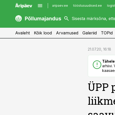
aripaev.ee
tööstusuudised.ee
logis
kaubandus.ee
imelineajalugu.ee
kinnisvarauudised.ee
imelineteadus.ee
Avaleht
Kõik lood
Arvamused
Galeriid
TOPid
cebook
cebook
21.07.20, 16:18
Twitter)
Twitter)
Tähele
kedIn
kedIn
arhiivi
kaasaeg
ail
ail
ÜPP 
k
k
liikm
saav