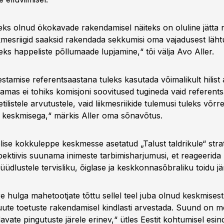
eks olnud ökokavade rakendamisel näiteks on oluline jätta n
ikmesriigid saaksid rakendada sekkumisi oma vajadusest lähtu
eks happeliste põllumaade lupjamine,“ tõi välja Avo Aller.
stamise referentsaastana tuleks kasutada võimalikult hilist 
Samas ei tohiks komisjoni soovitused tugineda vaid referent
tilistele arvutustele, vaid liikmesriikide tulemusi tuleks võrr
 keskmisega,“ märkis Aller oma sõnavõtus.
ise kokkuleppe keskmesse asetatud „Talust taldrikule“ stra
ktiivis suunama inimeste tarbimisharjumusi, et reageerida p
üdlustele tervisliku, õiglase ja keskkonnasõbraliku toidu jä
re hulga mahetootjate tõttu sellel teel juba olnud keskmise
 uute toetuste rakendamisel kindlasti arvestada. Suund on me
avate pingutuste järele erinev,“ ütles Eestit kohtumisel esi