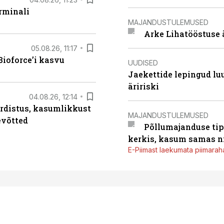
rminali
MAJANDUSTULEMUSED
Arke Lihatööstuse 
05.08.26, 11:17
ioforce’i kasvu
UUDISED
Jaekettide lepingud luub
äririski
04.08.26, 12:14
rdistus, kasumlikkust
MAJANDUSTULEMUSED
evõtted
Põllumajanduse tip
kerkis, kasum samas ni
E-Piimast laekumata piimaraha