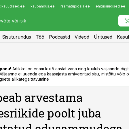
tikauudised.ee
kaubandus.ee
raamatupidaja.ee
ehitusuudised.ee
Infopank
Radar
Sisuturundus
Töö
Podcastid
Videod
Üritused
Kasul
panu!
Artikkel on enam kui 5 aastat vana ning kuulub väljaande digi
. Väljaanne ei uuenda ega kaasajasta arhiveeritud sisu, mistõttu võib ol
sete allikatega tutvumine
peab arvestama
esriikide poolt juba
utatud edusammudega