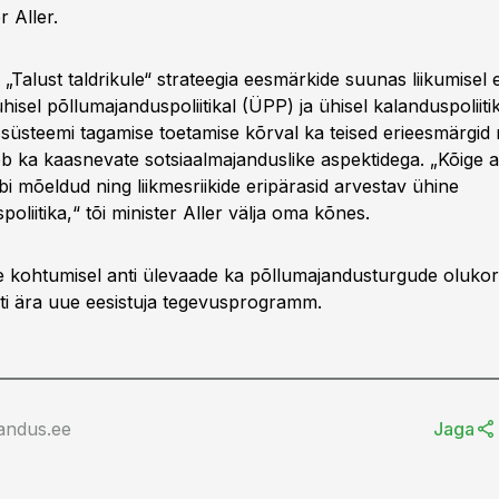
 Aller.
„Talust taldrikule“ strateegia eesmärkide suunas liikumisel e
hisel põllumajanduspoliitikal (ÜPP) ja ühisel kalanduspoliit
ssüsteemi tagamise toetamise kõrval ka teised erieesmärgid 
eb ka kaasnevate sotsiaalmajanduslike aspektidega. „Kõige 
bi mõeldud ning liikmesriikide eripärasid arvestav ühine
oliitika,“ tõi minister Aller välja oma kõnes.
rite kohtumisel anti ülevaade ka põllumajandusturgude oluko
lati ära uue eesistuja tegevusprogramm.
andus.ee
Jaga