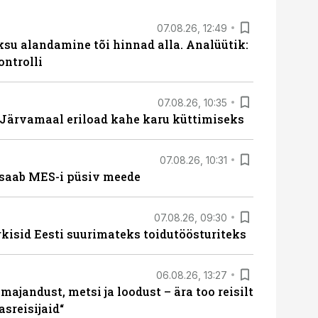
07.08.26, 12:49
ksu alandamine tõi hinnad alla. Analüütik:
ontrolli
07.08.26, 10:35
ärvamaal eriload kahe karu küttimiseks
07.08.26, 10:31
saab MES-i püsiv meede
07.08.26, 09:30
rkisid Eesti suurimateks toidutöösturiteks
06.08.26, 13:27
majandust, metsi ja loodust – ära too reisilt
sreisijaid“