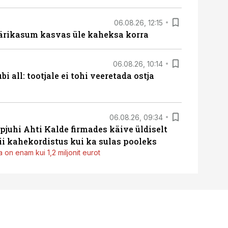
06.08.26, 12:15
ärikasum kasvas üle kaheksa korra
06.08.26, 10:14
i all: tootjale ei tohi veeretada ostja
06.08.26, 09:34
pjuhi Ahti Kalde firmades käive üldiselt
i kahekordistus kui ka sulas pooleks
 on enam kui 1,2 miljonit eurot