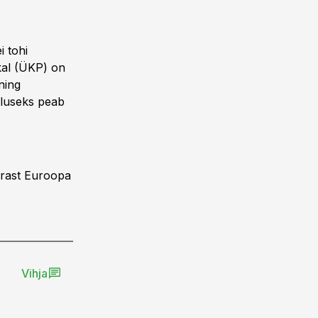
i tohi
ikal (ÜKP) on
ning
aluseks peab
rrast Euroopa
Vihja