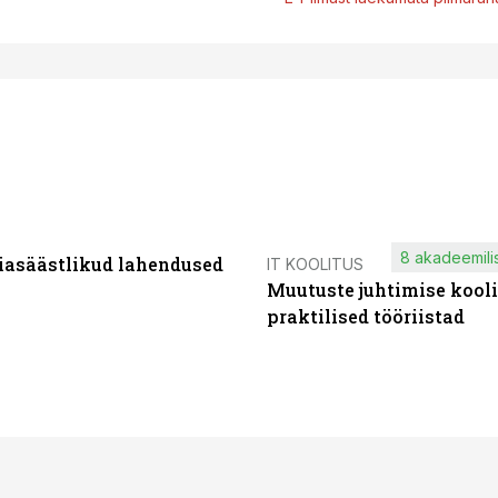
8 akadeemilis
iasäästlikud lahendused
IT KOOLITUS
Muutuste juhtimise kooli
praktilised tööriistad