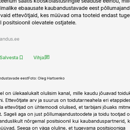
eerium saatis kooskõlastusringile seaduse eelnõu, mil
õimalike ebaausate kaubandustavade eest põllumajand
üvaid ettevõtjaid, kes müüvad oma tooteid endast tug
 positsioonil olevatele ostjatele.
jandus.ee
Salvesta
Vihja
andustavade eest
Foto:
Oleg Hartsenko
el on ülekaalukalt olulisim kanal, mille kaudu jõuavad toid
jani. Ettevõtjate arv ja suurus on toidutarneahela eri etappide
a ettevõtjad on ühtemoodi olulised, et tarbijani jõuaks mitm
it. Sageli aga on just põllumajandustoodete ja toidu tootjad
nduslikult nõrgemal positsioonil kui kaubanduspartnerid, k
üüvad. Seega on väga oluline, et tugevama positsiooniga