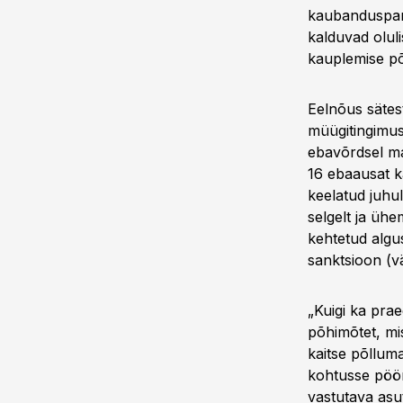
kaubanduspart
kalduvad oluli
kauplemise põ
Eelnõus sätes
müügitingimus
ebavõrdsel maj
16 ebaausat ka
keelatud juhul
selgelt ja ühe
kehtetud algu
sanktsioon (vä
„Kuigi ka prae
põhimõtet, mi
kaitse põlluma
kohtusse pöör
vastutava asu