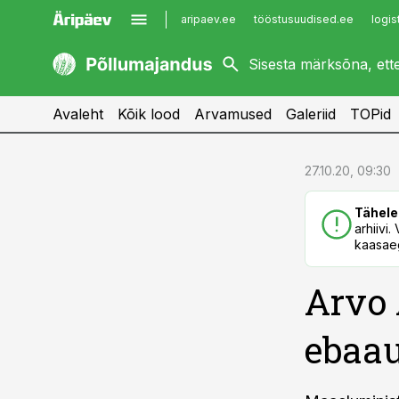
aripaev.ee
tööstusuudised.ee
logis
kaubandus.ee
imelineajalugu.ee
kinnisvarauudised.ee
imelineteadus.ee
Avaleht
Kõik lood
Arvamused
Galeriid
TOPid
cebook
cebook
27.10.20, 09:30
Twitter)
Twitter)
Tähele
kedIn
kedIn
arhiivi
kaasaeg
ail
ail
Arvo 
k
k
ebaau