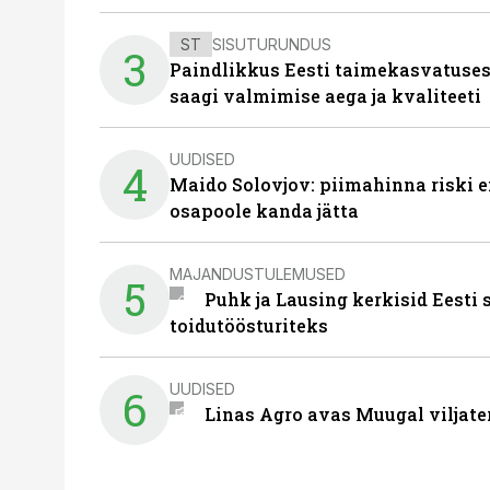
ST
SISUTURUNDUS
3
Paindlikkus Eesti taimekasvatuses
saagi valmimise aega ja kvaliteeti
UUDISED
4
Maido Solovjov: piimahinna riski ei
osapoole kanda jätta
MAJANDUSTULEMUSED
5
Puhk ja Lausing kerkisid Eesti
toidutöösturiteks
UUDISED
6
Linas Agro avas Muugal viljate