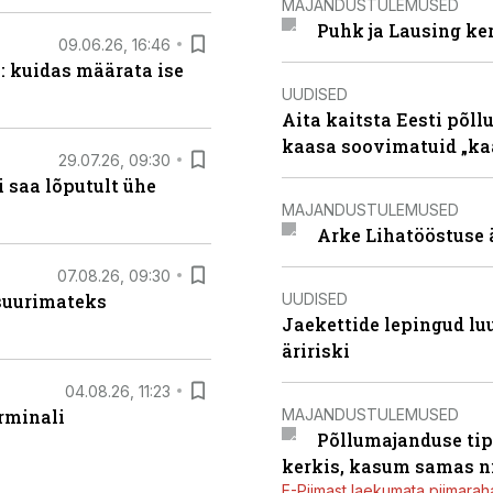
MAJANDUSTULEMUSED
Puhk ja Lausing ke
09.06.26, 16:46
: kuidas määrata ise
UUDISED
Aita kaitsta Eesti põllu
kaasa soovimatuid „kaa
29.07.26, 09:30
 saa lõputult ühe
MAJANDUSTULEMUSED
Arke Lihatööstuse 
07.08.26, 09:30
UUDISED
 suurimateks
Jaekettide lepingud luub
äririski
04.08.26, 11:23
MAJANDUSTULEMUSED
rminali
Põllumajanduse tip
kerkis, kasum samas ni
E-Piimast laekumata piimaraha