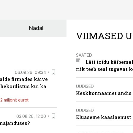
Nädal
VIIMASED U
SAATED
Läti toidu käibema
riik teeb seal tugevat k
06.08.26, 09:34
alde firmades käive
ahekordistus kui ka
UUDISED
Keskkonnaamet andis J
 miljonit eurot
UUDISED
03.08.26, 12:00
Eluaseme kaaslaenust 
umajanduses?