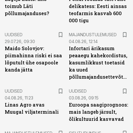
toimub Läti
delikatess: Eesti ainsas
põllumajanduses?
teofarmis kasvab 600
000 tigu
UUDISED
MAJANDUSTULEMUSED
29.07.26, 09:30
04.08.26, 12:14
Maido Solovjov:
Infortari ärikasum
piimahinna riski ei saa
peaaegu kahekordistus,
lõputult ühe osapoole
kasumlikkust toetasid
kanda jätta
ka uued
põllumajandusettevõtted
UUDISED
UUDISED
04.08.26, 11:23
03.08.26, 09:15
Linas Agro avas
Euroopa saagiprognoos:
Muugal viljaterminali
mais langeb järsult,
õlikultuurid kasvavad
ST