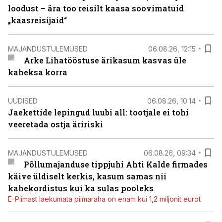
loodust – ära too reisilt kaasa soovimatuid
„kaasreisijaid“
MAJANDUSTULEMUSED
06.08.26, 12:15
Arke Lihatööstuse ärikasum kasvas üle
kaheksa korra
UUDISED
06.08.26, 10:14
Jaekettide lepingud luubi all: tootjale ei tohi
veeretada ostja äririski
MAJANDUSTULEMUSED
06.08.26, 09:34
Põllumajanduse tippjuhi Ahti Kalde firmades
käive üldiselt kerkis, kasum samas nii
kahekordistus kui ka sulas pooleks
E-Piimast laekumata piimaraha on enam kui 1,2 miljonit eurot