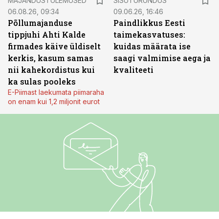
MAJANDUSTULEMUSED
SISUTURUNDUS
06.08.26, 09:34
09.06.26, 16:46
Põllumajanduse
Paindlikkus Eesti
tippjuhi Ahti Kalde
taimekasvatuses:
firmades käive üldiselt
kuidas määrata ise
kerkis, kasum samas
saagi valmimise aega ja
nii kahekordistus kui
kvaliteeti
ka sulas pooleks
E-Piimast laekumata piimaraha
on enam kui 1,2 miljonit eurot