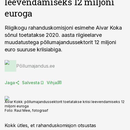
leevendamiseks 12 miljoni
euroga
Riigikogu rahanduskomisjoni esimehe Aivar Koka
sõnul toetatakse 2020. aasta riigieelarve
muudatustega põllumajandussektorit 12 miljoni
euro suuruse kriisiabiga.
Põllumajandus.ee
Jaga
Salvesta
Vihja
Aivar Kokk: põllumajandussektorit toetatakse kriisi leevendamiseks 12
miljoni euroga
Foto:
Raul Mee, fotograaf
Kokk ütles, et rahanduskomisjon otsustas