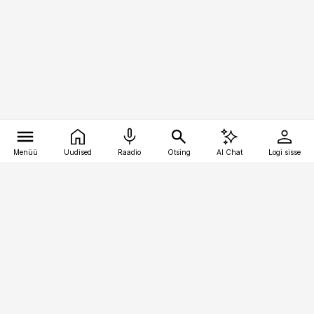
Menüü
Uudised
Raadio
Otsing
AI Chat
Logi sisse
Vana-Lõuna 39/1, 19094 Tallinn
(+372) 667 0111
pollumajandus@pollumajandus.ee
Telli
Reklaam
Firmast