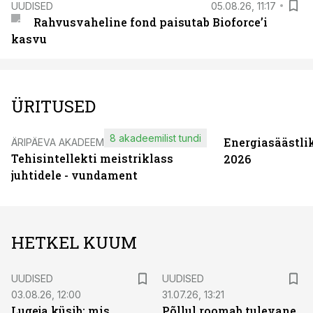
UUDISED
05.08.26, 11:17
Rahvusvaheline fond paisutab Bioforce’i
kasvu
ÜRITUSED
8 akadeemilist tundi
Energiasäästli
ÄRIPÄEVA AKADEEMIA
Tehisintellekti meistriklass
2026
juhtidele - vundament
HETKEL KUUM
UUDISED
UUDISED
03.08.26, 12:00
31.07.26, 13:21
Lugeja küsib: mis
Põllul roomab tulevane