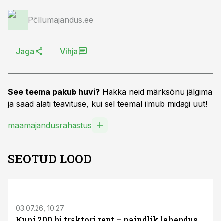
Põllumajandus.ee
Jaga
Vihja
See teema pakub huvi?
Hakka neid märksõnu jälgima
ja saad alati teavituse, kui sel teemal ilmub midagi uut!
maamajandusrahastus
SEOTUD LOOD
ST
03.07.26, 10:27
Kuni 200 hj traktori rent – paindlik lahendus