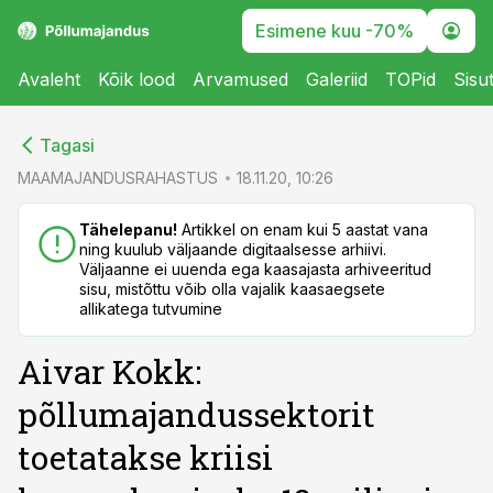
Esimene kuu -70%
Avaleht
Kõik lood
Arvamused
Galeriid
TOPid
Sisu
cebook
cebook
Tagasi
Twitter)
Twitter)
MAAMAJANDUSRAHASTUS
18.11.20, 10:26
kedIn
kedIn
Tähelepanu!
Artikkel on enam kui 5 aastat vana
ning kuulub väljaande digitaalsesse arhiivi.
ail
ail
Väljaanne ei uuenda ega kaasajasta arhiveeritud
sisu, mistõttu võib olla vajalik kaasaegsete
k
k
allikatega tutvumine
Aivar Kokk:
põllumajandussektorit
toetatakse kriisi