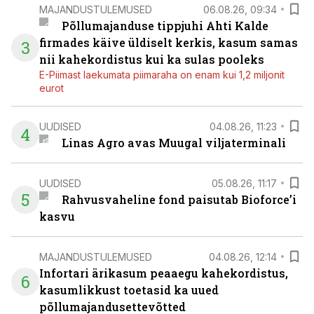
MAJANDUSTULEMUSED
06.08.26, 09:34
Põllumajanduse tippjuhi Ahti Kalde
firmades käive üldiselt kerkis, kasum samas
3
nii kahekordistus kui ka sulas pooleks
E-Piimast laekumata piimaraha on enam kui 1,2 miljonit
eurot
UUDISED
04.08.26, 11:23
4
Linas Agro avas Muugal viljaterminali
UUDISED
05.08.26, 11:17
5
Rahvusvaheline fond paisutab Bioforce’i
kasvu
MAJANDUSTULEMUSED
04.08.26, 12:14
Infortari ärikasum peaaegu kahekordistus,
6
kasumlikkust toetasid ka uued
põllumajandusettevõtted