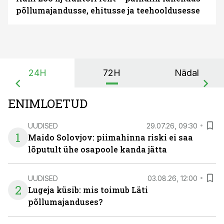
põllumajandusse, ehitusse ja teehooldusesse
24H
72H
Nädal
ENIMLOETUD
UUDISED
29.07.26, 09:30
1
Maido Solovjov: piimahinna riski ei saa
lõputult ühe osapoole kanda jätta
UUDISED
03.08.26, 12:00
2
Lugeja küsib: mis toimub Läti
põllumajanduses?