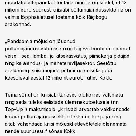
muudatusettepanekut toetada ning ta on kindel, et 12
miljoni euro suurust kriisiabi põllumajandussektorile on
valmis lõpphääletusel toetama kõik Riigikogu
erakonnad.
„Pandeemia mõjud on jõudnud
põllumajandussektorisse ning tugeva hoobi on saanud
veise-, sea, lamba- ja kitsekasvatus, piimakarja pidajad
ning ka aiandus- ja maheteraviljasektor. Seetõttu
eraldamegi kriisi mõjude pehmendamiseks juba
käesoleval aastal 12 miljonit eurot,“ ütles Kokk.
Tema sõnul on kriisiabi tänases olukorras vältimatu
ning seda tuleks eelistada üleminekutoetusele (nn
Top-Up´i) maksmisele. „Kriisiabi arvestab valdkondade
kaupa põllumajandussektori tekkinud kahjuga ning
aitab vähendada kriisi mõjusid ettevõtetele olenemata
nende suurusest,“ sõnas Kokk.