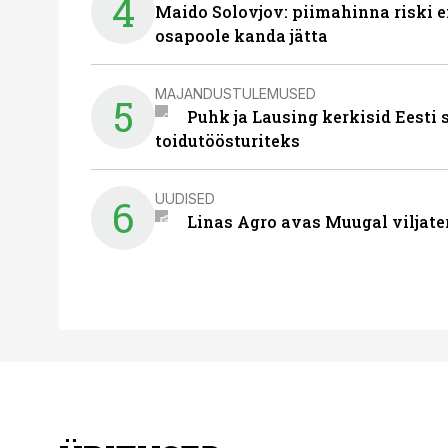
4
Maido Solovjov: piimahinna riski ei
osapoole kanda jätta
MAJANDUSTULEMUSED
5
Puhk ja Lausing kerkisid Eesti
toidutöösturiteks
UUDISED
6
Linas Agro avas Muugal viljate