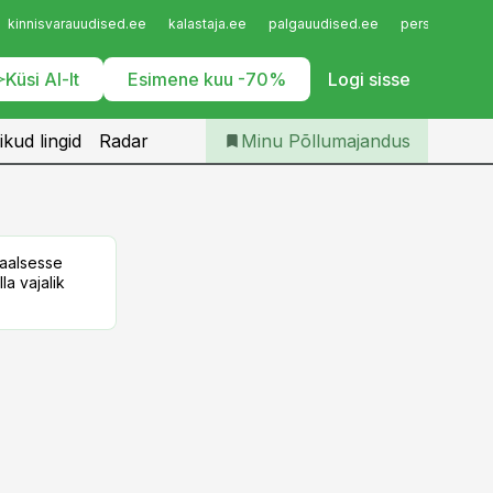
Iseteenindus
kinnisvarauudised.ee
kalastaja.ee
palgauudised.ee
personaliuudi
Telli Põllumajandus
Küsi AI-lt
Esimene kuu -70%
Logi sisse
ikud lingid
Radar
Minu Põllumajandus
taalsesse
la vajalik