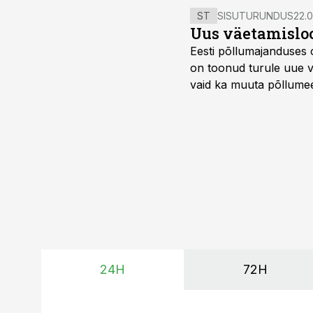
ST
SISUTURUNDUS
22.0
Uus väetamisloo
Eesti põllumajanduses 
on toonud turule uue v
vaid ka muuta põllumees
24H
72H