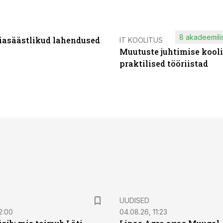
8 akadeemilis
iasäästlikud lahendused
IT KOOLITUS
Muutuste juhtimise kooli
praktilised tööriistad
UUDISED
2:00
04.08.26, 11:23