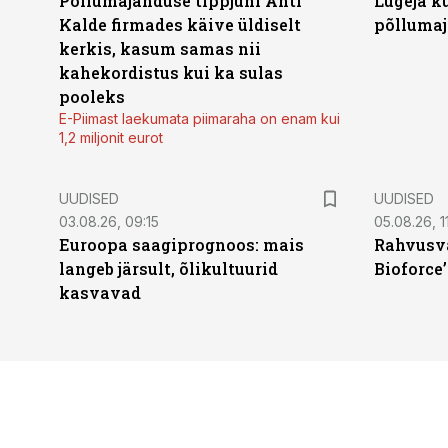
Põllumajanduse tippjuhi Ahti
Lugeja kü
Kalde firmades käive üldiselt
põllumaj
kerkis, kasum samas nii
kahekordistus kui ka sulas
pooleks
E-Piimast laekumata piimaraha on enam kui
1,2 miljonit eurot
UUDISED
UUDISED
03.08.26, 09:15
05.08.26, 11
Euroopa saagiprognoos: mais
Rahvusva
langeb järsult, õlikultuurid
Bioforce
kasvavad