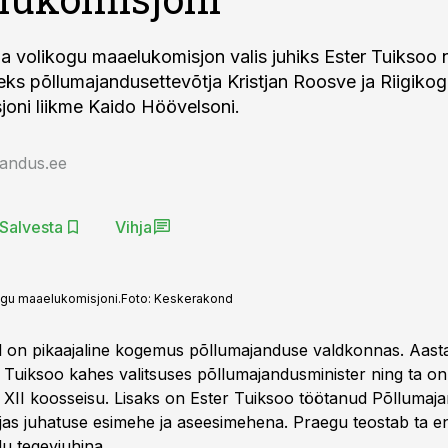
 volikogu maaelukomisjon valis juhiks Ester Tuiksoo 
ks põllumajandusettevõtja Kristjan Roosve ja Riigiko
oni liikme Kaido Höövelsoni.
jandus.ee
Salvesta
Vihja
ogu maaelukomisjoni.
Foto:
Keskerakond
l on pikaajaline kogemus põllumajanduse valdkonnas. Aast
r Tuiksoo kahes valitsuses põllumajandusminister ning ta o
ja XII koosseisu. Lisaks on Ester Tuiksoo töötanud Põllumaj
s juhatuse esimehe ja aseesimehena. Praegu teostab ta en
idu tegevjuhina.