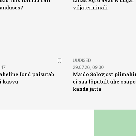
sib: mis toimub Läti
Linas Agro avas Muugal
anduses?
viljaterminali
UUDISED
:17
29.07.26, 09:30
heline fond paisutab
Maido Solovjov: piimahi
’i kasvu
ei saa lõputult ühe osapo
kanda jätta