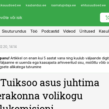
tikauudised.ee
kaubandus.ee
raamatupidaja.ee
ehitusuudised.ee
Infopank
Radar
Sisuturundus
Töö
Podcastid
Videod
Üritused
Kasul
12.20, 14:14
panu!
Artikkel on enam kui 5 aastat vana ning kuulub väljaande digi
. Väljaanne ei uuenda ega kaasajasta arhiveeritud sisu, mistõttu võib ol
sete allikatega tutvumine
 Tuiksoo asus juhtima
erakonna volikogu
lukomisjoni