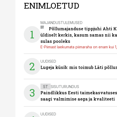
ENIMLOETUD
MAJANDUSTULEMUSED
Põllumajanduse tippjuhi Ahti K
1
üldiselt kerkis, kasum samas nii k
sulas pooleks
E-Piimast laekumata piimaraha on enam kui 1,2
UUDISED
2
Lugeja küsib: mis toimub Läti põll
ST
SISUTURUNDUS
3
Paindlikkus Eesti taimekasvatuses
saagi valmimise aega ja kvaliteeti
UUDISED