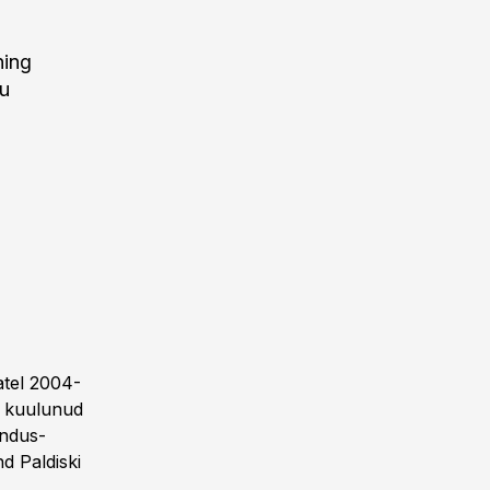
ning
gu
atel 2004-
n kuulunud
andus-
d Paldiski