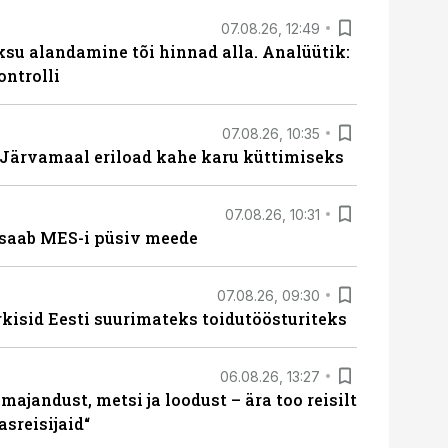
07.08.26, 12:49
ksu alandamine tõi hinnad alla. Analüütik:
ontrolli
07.08.26, 10:35
ärvamaal eriload kahe karu küttimiseks
07.08.26, 10:31
saab MES-i püsiv meede
07.08.26, 09:30
rkisid Eesti suurimateks toidutöösturiteks
06.08.26, 13:27
majandust, metsi ja loodust – ära too reisilt
sreisijaid“