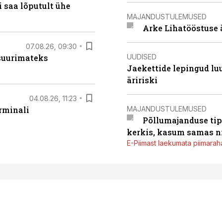
 saa lõputult ühe
MAJANDUSTULEMUSED
Arke Lihatööstuse 
07.08.26, 09:30
UUDISED
 suurimateks
Jaekettide lepingud luub
äririski
04.08.26, 11:23
MAJANDUSTULEMUSED
rminali
Põllumajanduse tip
kerkis, kasum samas ni
E-Piimast laekumata piimaraha