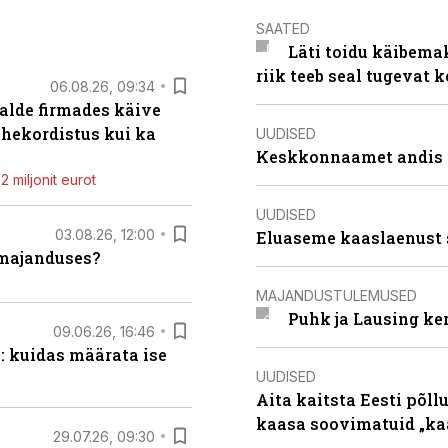
SAATED
Läti toidu käibema
riik teeb seal tugevat k
06.08.26, 09:34
alde firmades käive
ahekordistus kui ka
UUDISED
Keskkonnaamet andis J
 miljonit eurot
UUDISED
03.08.26, 12:00
Eluaseme kaaslaenust 
umajanduses?
MAJANDUSTULEMUSED
Puhk ja Lausing ke
09.06.26, 16:46
: kuidas määrata ise
UUDISED
Aita kaitsta Eesti põllu
kaasa soovimatuid „kaa
29.07.26, 09:30