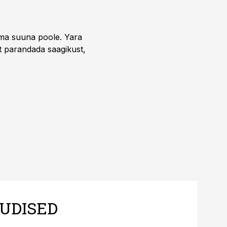
uma suuna poole. Yara
t parandada saagikust,
UDISED