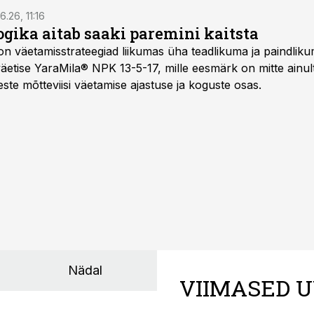
6.26, 11:16
gika aitab saaki paremini kaitsta
on väetamisstrateegiad liikumas üha teadlikuma ja paindlik
äetise YaraMila® NPK 13-5-17, mille eesmärk on mitte ainul
te mõtteviisi väetamise ajastuse ja koguste osas.
Nädal
VIIMASED U