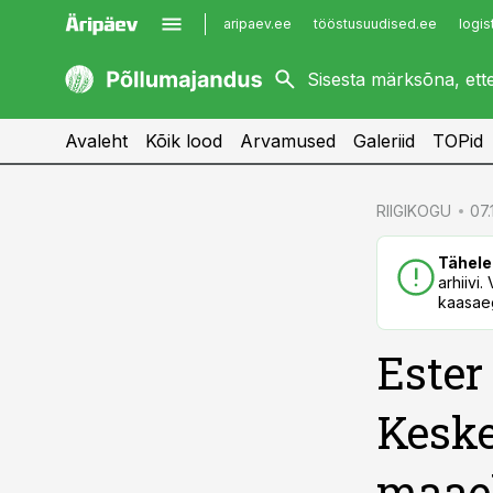
aripaev.ee
tööstusuudised.ee
logis
kaubandus.ee
imelineajalugu.ee
kinnisvarauudised.ee
imelineteadus.ee
Avaleht
Kõik lood
Arvamused
Galeriid
TOPid
cebook
RIIGIKOGU
07.
Twitter)
Tähele
kedIn
arhiivi
kaasaeg
ail
Ester
k
Kesk
maae