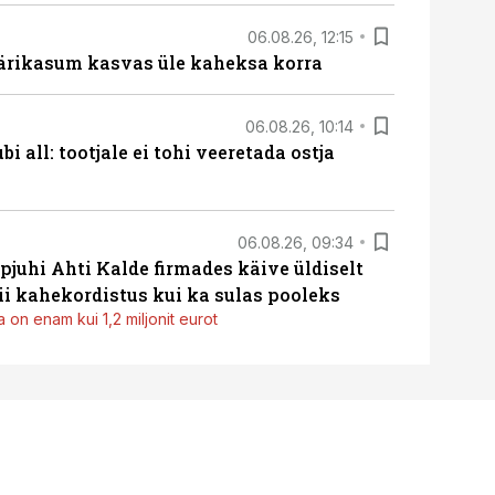
06.08.26, 12:15
ärikasum kasvas üle kaheksa korra
06.08.26, 10:14
i all: tootjale ei tohi veeretada ostja
06.08.26, 09:34
pjuhi Ahti Kalde firmades käive üldiselt
i kahekordistus kui ka sulas pooleks
 on enam kui 1,2 miljonit eurot