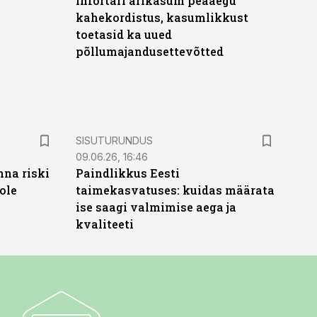
Infortari ärikasum peaaegu
kahekordistus, kasumlikkust
toetasid ka uued
põllumajandusettevõtted
ST
SISUTURUNDUS
09.06.26, 16:46
nna riski
Paindlikkus Eesti
ole
taimekasvatuses: kuidas määrata
ise saagi valmimise aega ja
kvaliteeti