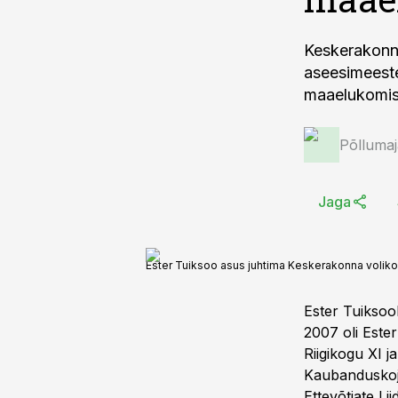
Keskerakonna
aseesimeeste
maaelukomisj
Põlluma
Jaga
Ester Tuiksoo asus juhtima Keskerakonna volik
Ester Tuiksoo
2007 oli Este
Riigikogu XI 
Kaubanduskoja
Ettevõtjate Li