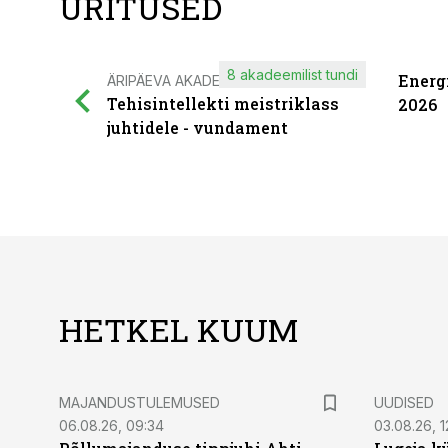
ÜRITUSED
8 akadeemilist tundi
Energ
ÄRIPÄEVA AKADEEMIA
Tehisintellekti meistriklass
2026
juhtidele - vundament
HETKEL KUUM
MAJANDUSTULEMUSED
UUDISED
06.08.26, 09:34
03.08.26, 1