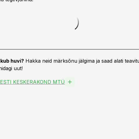
kub huvi?
Hakka neid märksõnu jälgima ja saad alati teavitu
idagi uut!
EESTI KESKERAKOND MTÜ