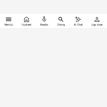
Menüü
Uudised
Raadio
Otsing
AI Chat
Logi sisse
Vana-Lõuna 39/1, 19094 Tallinn
(+372) 667 0111
pollumajandus@pollumajandus.ee
Telli
Reklaam
Firmast
Sisu kasutamisõigused
Ajakirjaniku
eetikakoodeks
Üldtingimused
Privaatsustingimused