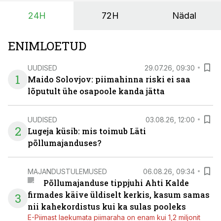
Seetõttu on akusalvestid muutumas nii ehitus- kui ka
24H
72H
Nädal
põllumajandusettevõtete jaoks üheks olulisemaks
investeeringuks energialahendustes.
ENIMLOETUD
UUDISED
29.07.26, 09:30
1
Maido Solovjov: piimahinna riski ei saa
lõputult ühe osapoole kanda jätta
UUDISED
03.08.26, 12:00
2
Lugeja küsib: mis toimub Läti
põllumajanduses?
MAJANDUSTULEMUSED
06.08.26, 09:34
Põllumajanduse tippjuhi Ahti Kalde
firmades käive üldiselt kerkis, kasum samas
3
nii kahekordistus kui ka sulas pooleks
E-Piimast laekumata piimaraha on enam kui 1,2 miljonit