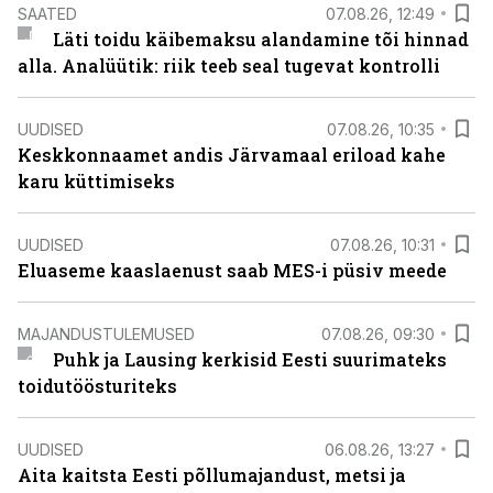
SAATED
07.08.26, 12:49
Läti toidu käibemaksu alandamine tõi hinnad
alla. Analüütik: riik teeb seal tugevat kontrolli
UUDISED
07.08.26, 10:35
Keskkonnaamet andis Järvamaal eriload kahe
karu küttimiseks
UUDISED
07.08.26, 10:31
Eluaseme kaaslaenust saab MES-i püsiv meede
MAJANDUSTULEMUSED
07.08.26, 09:30
Puhk ja Lausing kerkisid Eesti suurimateks
toidutöösturiteks
UUDISED
06.08.26, 13:27
Aita kaitsta Eesti põllumajandust, metsi ja