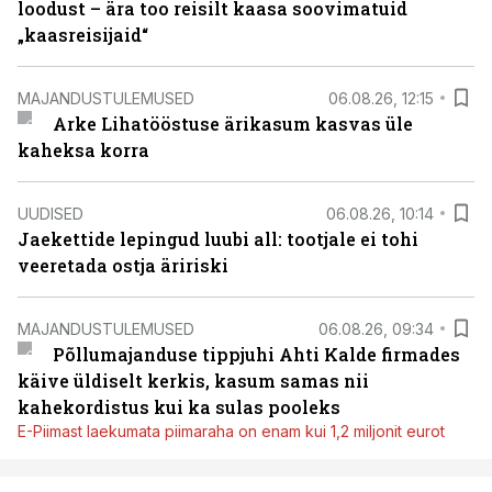
loodust – ära too reisilt kaasa soovimatuid
„kaasreisijaid“
MAJANDUSTULEMUSED
06.08.26, 12:15
Arke Lihatööstuse ärikasum kasvas üle
kaheksa korra
UUDISED
06.08.26, 10:14
Jaekettide lepingud luubi all: tootjale ei tohi
veeretada ostja äririski
MAJANDUSTULEMUSED
06.08.26, 09:34
Põllumajanduse tippjuhi Ahti Kalde firmades
käive üldiselt kerkis, kasum samas nii
kahekordistus kui ka sulas pooleks
E-Piimast laekumata piimaraha on enam kui 1,2 miljonit eurot