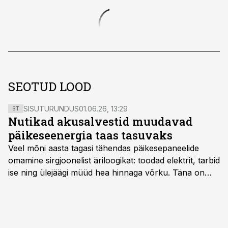
SEOTUD LOOD
SISUTURUNDUS
01.06.26, 13:29
ST
Nutikad akusalvestid muudavad
päikeseenergia taas tasuvaks
Veel mõni aasta tagasi tähendas päikesepaneelide
omamine sirgjoonelist äriloogikat: toodad elektrit, tarbid
ise ning ülejäägi müüd hea hinnaga võrku. Täna on
olukord energiaturul muutunud. Taastuvenergia
tootmisvõimsusi on lisandunud omajagu ning
päikeselistel tundidel tekib võrku suur ületootmine, mis
surub börsihinna madalaks või isegi negatiivseks.