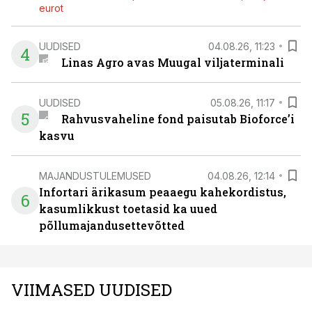
eurot
UUDISED
04.08.26, 11:23
4
Linas Agro avas Muugal viljaterminali
UUDISED
05.08.26, 11:17
5
Rahvusvaheline fond paisutab Bioforce’i
kasvu
MAJANDUSTULEMUSED
04.08.26, 12:14
Infortari ärikasum peaaegu kahekordistus,
6
kasumlikkust toetasid ka uued
põllumajandusettevõtted
VIIMASED UUDISED