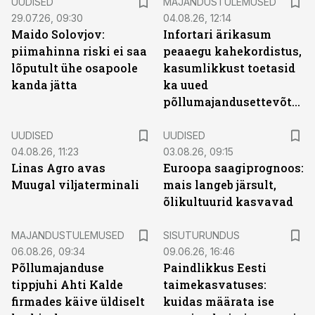
UUDISED
MAJANDUSTULEMUSED
29.07.26, 09:30
04.08.26, 12:14
Maido Solovjov:
Infortari ärikasum
piimahinna riski ei saa
peaaegu kahekordistus,
lõputult ühe osapoole
kasumlikkust toetasid
kanda jätta
ka uued
põllumajandusettevõtted
UUDISED
UUDISED
04.08.26, 11:23
03.08.26, 09:15
Linas Agro avas
Euroopa saagiprognoos:
Muugal viljaterminali
mais langeb järsult,
õlikultuurid kasvavad
ST
MAJANDUSTULEMUSED
SISUTURUNDUS
06.08.26, 09:34
09.06.26, 16:46
Põllumajanduse
Paindlikkus Eesti
tippjuhi Ahti Kalde
taimekasvatuses:
firmades käive üldiselt
kuidas määrata ise