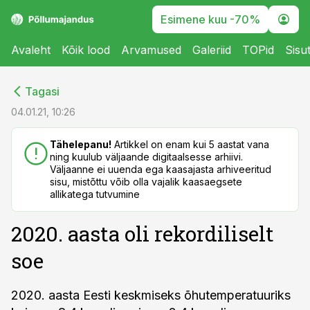
Esimene kuu -70%
Avaleht
Kõik lood
Arvamused
Galeriid
TOPid
Sisu
cebook
Tagasi
Twitter)
04.01.21, 10:26
kedIn
Tähelepanu!
Artikkel on enam kui 5 aastat vana
ning kuulub väljaande digitaalsesse arhiivi.
ail
Väljaanne ei uuenda ega kaasajasta arhiveeritud
sisu, mistõttu võib olla vajalik kaasaegsete
k
allikatega tutvumine
2020. aasta oli rekordiliselt
soe
2020. aasta Eesti keskmiseks õhutemperatuuriks