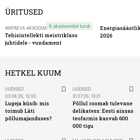
ÜRITUSED
8 akadeemilist tundi
Energiasäästli
ÄRIPÄEVA AKADEEMIA
Tehisintellekti meistriklass
2026
juhtidele - vundament
HETKEL KUUM
UUDISED
UUDISED
03.08.26, 12:00
31.07.26, 13:21
Lugeja küsib: mis
Põllul roomab tulevane
toimub Läti
delikatess: Eesti ainsas
põllumajanduses?
teofarmis kasvab 600
000 tigu