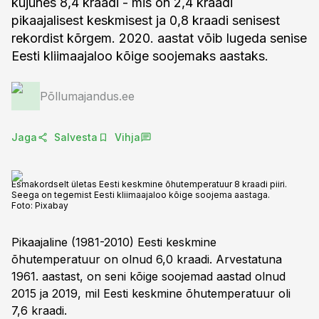
kujunes 8,4 kraadi - mis on 2,4 kraadi
pikaajalisest keskmisest ja 0,8 kraadi senisest
rekordist kõrgem. 2020. aastat võib lugeda senise
Eesti kliimaajaloo kõige soojemaks aastaks.
Põllumajandus.ee
Jaga
Salvesta
Vihja
Esmakordselt ületas Eesti keskmine õhutemperatuur 8 kraadi piiri.
Seega on tegemist Eesti kliimaajaloo kõige soojema aastaga.
Foto:
Pixabay
Pikaajaline (1981-2010) Eesti keskmine
õhutemperatuur on olnud 6,0 kraadi. Arvestatuna
1961. aastast, on seni kõige soojemad aastad olnud
2015 ja 2019, mil Eesti keskmine õhutemperatuur oli
7,6 kraadi.