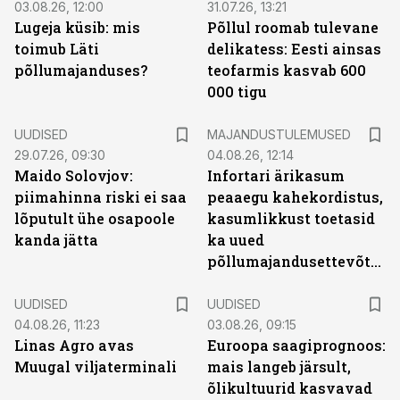
03.08.26, 12:00
31.07.26, 13:21
Lugeja küsib: mis
Põllul roomab tulevane
toimub Läti
delikatess: Eesti ainsas
põllumajanduses?
teofarmis kasvab 600
000 tigu
UUDISED
MAJANDUSTULEMUSED
29.07.26, 09:30
04.08.26, 12:14
Maido Solovjov:
Infortari ärikasum
piimahinna riski ei saa
peaaegu kahekordistus,
lõputult ühe osapoole
kasumlikkust toetasid
kanda jätta
ka uued
põllumajandusettevõtted
UUDISED
UUDISED
04.08.26, 11:23
03.08.26, 09:15
Linas Agro avas
Euroopa saagiprognoos:
Muugal viljaterminali
mais langeb järsult,
õlikultuurid kasvavad