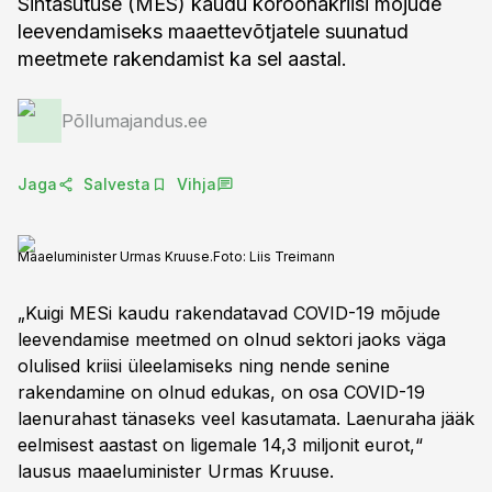
Sihtasutuse (MES) kaudu koroonakriisi mõjude
leevendamiseks maaettevõtjatele suunatud
meetmete rakendamist ka sel aastal.
Põllumajandus.ee
Jaga
Salvesta
Vihja
Maaeluminister Urmas Kruuse.
Foto:
Liis Treimann
„Kuigi MESi kaudu rakendatavad COVID-19 mõjude
leevendamise meetmed on olnud sektori jaoks väga
olulised kriisi üleelamiseks ning nende senine
rakendamine on olnud edukas, on osa COVID-19
laenurahast tänaseks veel kasutamata. Laenuraha jääk
eelmisest aastast on ligemale 14,3 miljonit eurot,“
lausus maaeluminister Urmas Kruuse.