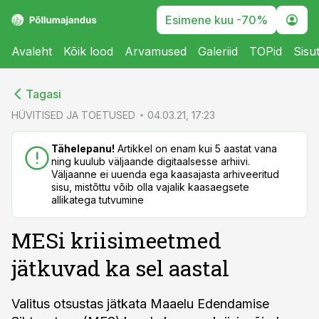
Esimene kuu -70%
Avaleht
Kõik lood
Arvamused
Galeriid
TOPid
Sisu
cebook
Tagasi
Twitter)
HÜVITISED JA TOETUSED
04.03.21, 17:23
kedIn
Tähelepanu!
Artikkel on enam kui 5 aastat vana
ning kuulub väljaande digitaalsesse arhiivi.
ail
Väljaanne ei uuenda ega kaasajasta arhiveeritud
sisu, mistõttu võib olla vajalik kaasaegsete
k
allikatega tutvumine
MESi kriisimeetmed
jätkuvad ka sel aastal
Valitus otsustas jätkata Maaelu Edendamise