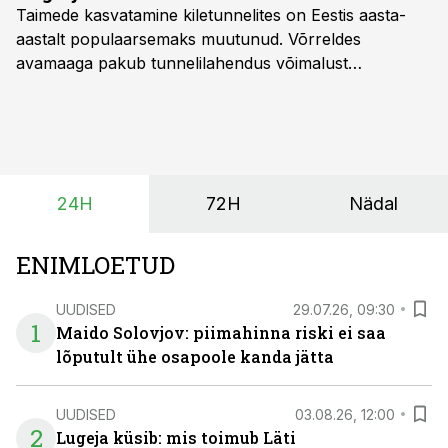
Taimede kasvatamine kiletunnelites on Eestis aasta-
aastalt populaarsemaks muutunud. Võrreldes
avamaaga pakub tunnelilahendus võimalust
saagikoristuse algust kuni kahe nädala võrra
varasemaks tuua või hoopis hilisemaks lükata. Hästi
planeerides on tänu sellele võimalik saada ka saagi
eest turul kõrgemat hinda.
24H
72H
Nädal
ENIMLOETUD
UUDISED
29.07.26, 09:30
1
Maido Solovjov: piimahinna riski ei saa
lõputult ühe osapoole kanda jätta
UUDISED
03.08.26, 12:00
2
Lugeja küsib: mis toimub Läti