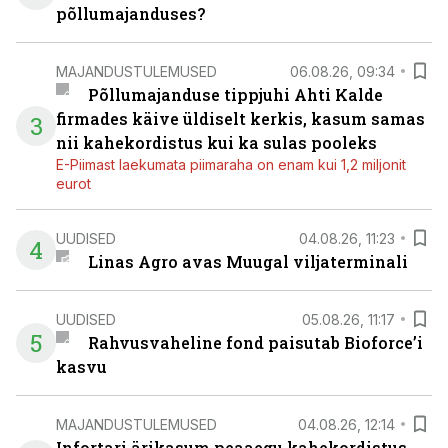
põllumajanduses?
MAJANDUSTULEMUSED
06.08.26, 09:34
Põllumajanduse tippjuhi Ahti Kalde
firmades käive üldiselt kerkis, kasum samas
3
nii kahekordistus kui ka sulas pooleks
E-Piimast laekumata piimaraha on enam kui 1,2 miljonit
eurot
UUDISED
04.08.26, 11:23
4
Linas Agro avas Muugal viljaterminali
UUDISED
05.08.26, 11:17
5
Rahvusvaheline fond paisutab Bioforce’i
kasvu
MAJANDUSTULEMUSED
04.08.26, 12:14
Infortari ärikasum peaaegu kahekordistus,