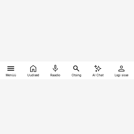
Menüü
Uudised
Raadio
Otsing
AI Chat
Logi sisse
Vana-Lõuna 39/1, 19094 Tallinn
(+372) 667 0111
pollumajandus@pollumajandus.ee