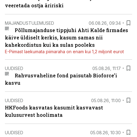
veeretada ostja äririski
MAJANDUSTULEMUSED
06.08.26, 09:34
Põllumajanduse tippjuhi Ahti Kalde firmades
käive üldiselt kerkis, kasum samas nii
kahekordistus kui ka sulas pooleks
E-Piimast laekumata piimaraha on enam kui 1,2 miljonit eurot
UUDISED
05.08.26, 11:17
Rahvusvaheline fond paisutab Bioforce’i
kasvu
UUDISED
05.08.26, 11:00
HKFoods kasvatas kasumit kasvavast
kulusurvest hoolimata
UUDISED
05.08.26, 10:30