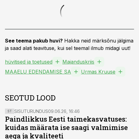
See teema pakub huvi?
Hakka neid märksõnu jälgima
ja saad alati teavituse, kui sel teemal ilmub midagi uut!
hüvitised ja toetused
Majanduskriis
MAAELU EDENDAMISE SA
Urmas Kruuse
SEOTUD LOOD
SISUTURUNDUS
09.06.26, 16:46
ST
Paindlikkus Eesti taimekasvatuses:
kuidas määrata ise saagi valmimise
aega ja kvaliteeti