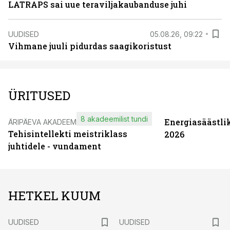
LATRAPS sai uue teraviljakaubanduse juhi
UUDISED
05.08.26, 09:22
Vihmane juuli pidurdas saagikoristust
ÜRITUSED
8 akadeemilist tundi
Energiasäästli
ÄRIPÄEVA AKADEEMIA
Tehisintellekti meistriklass
2026
juhtidele - vundament
HETKEL KUUM
UUDISED
UUDISED