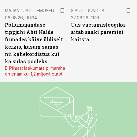
ST
MAJANDUSTULEMUSED
SISUTURUNDUS
06.08.26, 09:34
22.06.26, 11:16
Põllumajanduse
Uus väetamisloogika
tippjuhi Ahti Kalde
aitab saaki paremini
firmades käive üldiselt
kaitsta
kerkis, kasum samas
nii kahekordistus kui
ka sulas pooleks
E-Piimast laekumata piimaraha
on enam kui 1,2 miljonit eurot