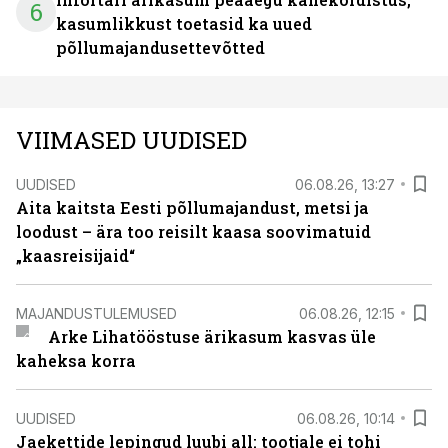
6
kasumlikkust toetasid ka uued
põllumajandusettevõtted
VIIMASED UUDISED
UUDISED
06.08.26, 13:27
Aita kaitsta Eesti põllumajandust, metsi ja
loodust – ära too reisilt kaasa soovimatuid
„kaasreisijaid“
MAJANDUSTULEMUSED
06.08.26, 12:15
Arke Lihatööstuse ärikasum kasvas üle
kaheksa korra
UUDISED
06.08.26, 10:14
Jaekettide lepingud luubi all: tootjale ei tohi