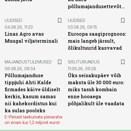
põllumajandusettevõtted
UUDISED
UUDISED
04.08.26, 11:23
03.08.26, 09:15
Linas Agro avas
Euroopa saagiprognoos:
Muugal viljaterminali
mais langeb järsult,
õlikultuurid kasvavad
ST
MAJANDUSTULEMUSED
SISUTURUNDUS
06.08.26, 09:34
11.06.26, 09:28
Põllumajanduse
Üks seisakupäev võib
tippjuhi Ahti Kalde
maksta üle 30 000 euro:
firmades käive üldiselt
miks tasub kombain
kerkis, kasum samas
enne hooaega
nii kahekordistus kui
põhjalikult üle vaadata
ka sulas pooleks
E-Piimast laekumata piimaraha
on enam kui 1,2 miljonit eurot