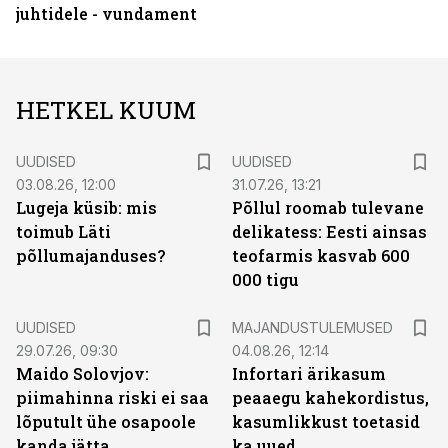
juhtidele - vundament
HETKEL KUUM
UUDISED
UUDISED
03.08.26, 12:00
31.07.26, 13:21
Lugeja küsib: mis
Põllul roomab tulevane
toimub Läti
delikatess: Eesti ainsas
põllumajanduses?
teofarmis kasvab 600
000 tigu
UUDISED
MAJANDUSTULEMUSED
29.07.26, 09:30
04.08.26, 12:14
Maido Solovjov:
Infortari ärikasum
piimahinna riski ei saa
peaaegu kahekordistus,
lõputult ühe osapoole
kasumlikkust toetasid
kanda jätta
ka uued