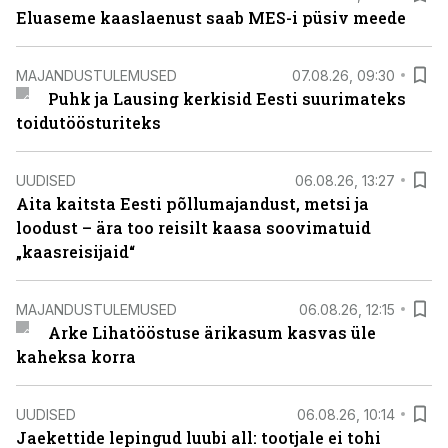
Eluaseme kaaslaenust saab MES-i püsiv meede
MAJANDUSTULEMUSED
07.08.26, 09:30
Puhk ja Lausing kerkisid Eesti suurimateks
toidutöösturiteks
UUDISED
06.08.26, 13:27
Aita kaitsta Eesti põllumajandust, metsi ja
loodust – ära too reisilt kaasa soovimatuid
„kaasreisijaid“
MAJANDUSTULEMUSED
06.08.26, 12:15
Arke Lihatööstuse ärikasum kasvas üle
kaheksa korra
UUDISED
06.08.26, 10:14
Jaekettide lepingud luubi all: tootjale ei tohi