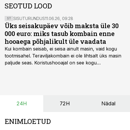
SEOTUD LOOD
SISUTURUNDUS
11.06.26, 09:28
ST
Üks seisakupäev võib maksta üle 30
000 euro: miks tasub kombain enne
hooaega põhjalikult üle vaadata
Kui kombain seisab, ei seisa ainult masin, vaid kogu
tootmisahel.
Teraviljakombain ei ole lihtsalt üks masin
paljude seas. Koristushooajal on see kogu
tootmisprotsessi kõige kriitilisem lüli. Kui külv,
taimekaitse ja väetamine jaotuvad kuude peale, siis
saagi kättesaamine ja realiseerimine toimub sageli väga
lühikese ajavahemiku jooksul – kõigest 2-4 nädalaga.
24H
72H
Nädal
ENIMLOETUD