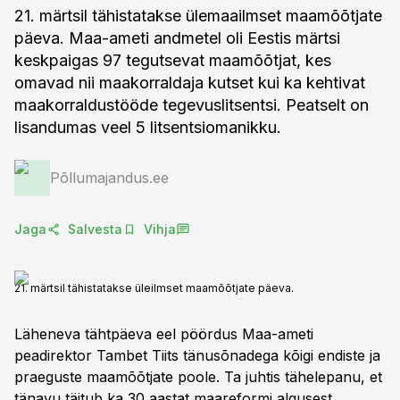
21. märtsil tähistatakse ülemaailmset maamõõtjate
päeva. Maa-ameti andmetel oli Eestis märtsi
keskpaigas 97 tegutsevat maamõõtjat, kes
omavad nii maakorraldaja kutset kui ka kehtivat
maakorraldustööde tegevuslitsentsi. Peatselt on
lisandumas veel 5 litsentsiomanikku.
Põllumajandus.ee
Jaga
Salvesta
Vihja
21. märtsil tähistatakse üleilmset maamõõtjate päeva.
Läheneva tähtpäeva eel pöördus Maa-ameti
peadirektor Tambet Tiits tänusõnadega kõigi endiste ja
praeguste maamõõtjate poole. Ta juhtis tähelepanu, et
tänavu täitub ka 30 aastat maareformi algusest.