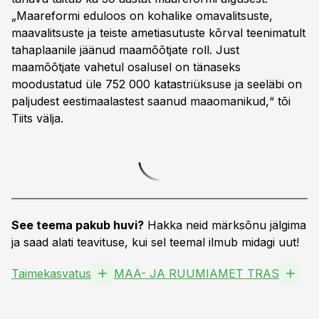
„Maareformi eduloos on kohalike omavalitsuste,
maavalitsuste ja teiste ametiasutuste kõrval teenimatult
tahaplaanile jäänud maamõõtjate roll. Just
maamõõtjate vahetul osalusel on tänaseks
moodustatud üle 752 000 katastriüksuse ja seeläbi on
paljudest eestimaalastest saanud maaomanikud,“ tõi
Tiits välja.
See teema pakub huvi?
Hakka neid märksõnu jälgima
ja saad alati teavituse, kui sel teemal ilmub midagi uut!
Taimekasvatus
MAA- JA RUUMIAMET TRAS