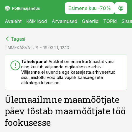
Esimene kuu -70%
Avaleht
Kõik lood
Arvamused
Galeriid
TOPid
Sisu
cebook
Tagasi
Twitter)
TAIMEKASVATUS
19.03.21, 12:10
kedIn
Tähelepanu!
Artikkel on enam kui 5 aastat vana
ning kuulub väljaande digitaalsesse arhiivi.
ail
Väljaanne ei uuenda ega kaasajasta arhiveeritud
sisu, mistõttu võib olla vajalik kaasaegsete
k
allikatega tutvumine
Ülemaailmne maamõõtjate
päev tõstab maamõõtjate töö
fookusesse