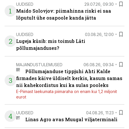
UUDISED
29.07.26, 09:30
1
Maido Solovjov: piimahinna riski ei saa
lõputult ühe osapoole kanda jätta
UUDISED
03.08.26, 12:00
2
Lugeja küsib: mis toimub Läti
põllumajanduses?
MAJANDUSTULEMUSED
06.08.26, 09:34
Põllumajanduse tippjuhi Ahti Kalde
firmades käive üldiselt kerkis, kasum samas
3
nii kahekordistus kui ka sulas pooleks
E-Piimast laekumata piimaraha on enam kui 1,2 miljonit
eurot
UUDISED
04.08.26, 11:23
4
Linas Agro avas Muugal viljaterminali