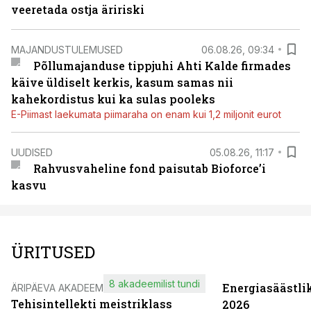
veeretada ostja äririski
MAJANDUSTULEMUSED
06.08.26, 09:34
Põllumajanduse tippjuhi Ahti Kalde firmades
käive üldiselt kerkis, kasum samas nii
kahekordistus kui ka sulas pooleks
E-Piimast laekumata piimaraha on enam kui 1,2 miljonit eurot
UUDISED
05.08.26, 11:17
Rahvusvaheline fond paisutab Bioforce’i
kasvu
ÜRITUSED
8 akadeemilist tundi
Energiasäästli
ÄRIPÄEVA AKADEEMIA
Tehisintellekti meistriklass
2026