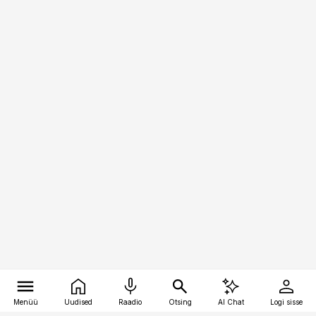
Menüü
Uudised
Raadio
Otsing
AI Chat
Logi sisse