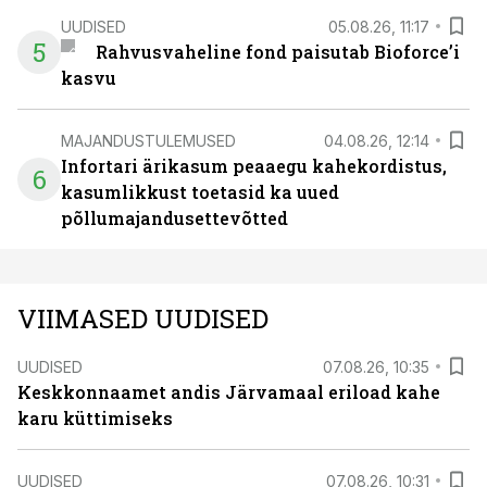
UUDISED
05.08.26, 11:17
5
Rahvusvaheline fond paisutab Bioforce’i
kasvu
MAJANDUSTULEMUSED
04.08.26, 12:14
Infortari ärikasum peaaegu kahekordistus,
6
kasumlikkust toetasid ka uued
põllumajandusettevõtted
VIIMASED UUDISED
UUDISED
07.08.26, 10:35
Keskkonnaamet andis Järvamaal eriload kahe
karu küttimiseks
UUDISED
07.08.26, 10:31