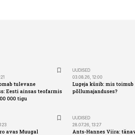
UUDISED
:21
03.08.26, 12:00
oomab tulevane
Lugeja küsib: mis toimub 
s: Eesti ainsas teofarmis
põllumajanduses?
00 000 tigu
UUDISED
1:23
28.07.26, 13:27
ro avas Muugal
Ants-Hannes Viira: täna