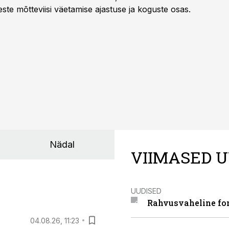
te mõtteviisi väetamise ajastuse ja koguste osas.
Nädal
VIIMASED U
UUDISED
Rahvusvaheline fon
04.08.26, 11:23