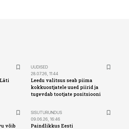
UUDISED
28.07.26, 11:44
Läti
Leedu valitsus seab piima
kokkuostjatele uued piirid ja
tugevdab tootjate positsiooni
ST
SISUTURUNDUS
09.06.26, 16:46
vu võib
Paindlikkus Eesti