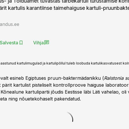
s- ja Toiduamet tuvastas tarbekartuli turustamise kontr
ärit kartulis karantiinse taimehaiguse kartuli-pruunbak
jandus.ee
Salvesta
Vihja
stunud kartulimugulad ja kartulipõllul tuleb loobuda kartulikasvatusest ko
valt esineb Egiptuses pruun-baktermädanikku (
Ralstonia 
 pärit kartulist pisteliselt kontrollproove haiguse laboratoo
õnealune kartulipartii jõudis Eestisse läbi Läti vahelao, oli 
eta ning nõuetekohaselt pakendatud.