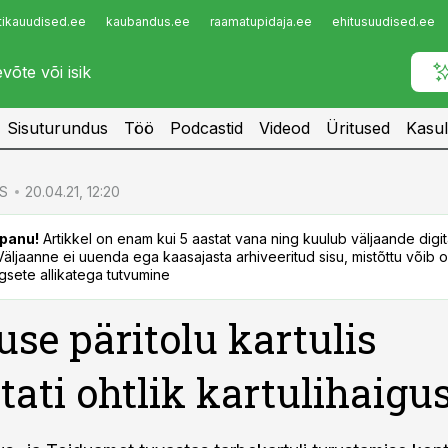
tikauudised.ee
kaubandus.ee
raamatupidaja.ee
ehitusuudised.ee
Infopank
Radar
Sisuturundus
Töö
Podcastid
Videod
Üritused
Kasul
S
20.04.21, 12:20
panu!
Artikkel on enam kui 5 aastat vana ning kuulub väljaande digi
. Väljaanne ei uuenda ega kaasajasta arhiveeritud sisu, mistõttu võib ol
sete allikatega tutvumine
use päritolu kartulis
tati ohtlik kartulihaigu