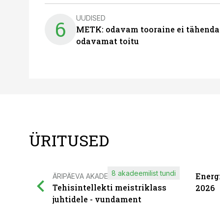
UUDISED
6
METK: odavam tooraine ei tähenda
odavamat toitu
ÜRITUSED
8 akadeemilist tundi
Energ
ÄRIPÄEVA AKADEEMIA
Tehisintellekti meistriklass
2026
juhtidele - vundament