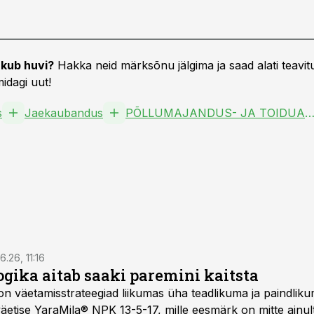
kub huvi?
Hakka neid märksõnu jälgima ja saad alati teavitu
idagi uut!
s
Jaekaubandus
PÕLLUMAJANDUS- JA TOIDUAM
6.26, 11:16
gika aitab saaki paremini kaitsta
on väetamisstrateegiad liikumas üha teadlikuma ja paindlik
äetise YaraMila® NPK 13-5-17, mille eesmärk on mitte ainul