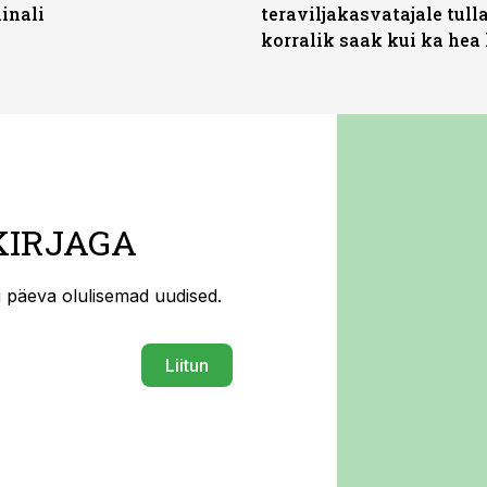
inali
teraviljakasvatajale tulla
korralik saak kui ka hea
KIRJAGA
ti päeva olulisemad uudised.
Liitun