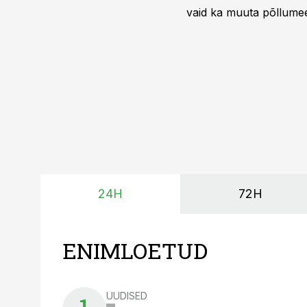
vaid ka muuta põllumees
24H
72H
ENIMLOETUD
UUDISED