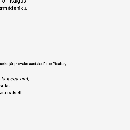
olli käigus
termädaniku.
lmeks järgnevaks aastaks.
Foto:
Pixabay
solanacearum
),
rseks
visuaalselt