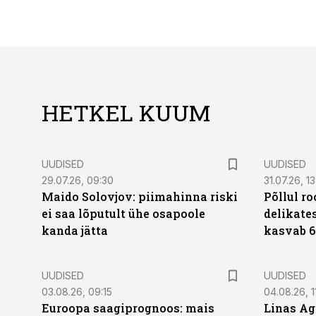
HETKEL KUUM
UUDISED
UUDISED
29.07.26, 09:30
31.07.26, 13
Maido Solovjov: piimahinna riski
Põllul r
ei saa lõputult ühe osapoole
delikates
kanda jätta
kasvab 6
UUDISED
UUDISED
03.08.26, 09:15
04.08.26, 1
Euroopa saagiprognoos: mais
Linas Ag