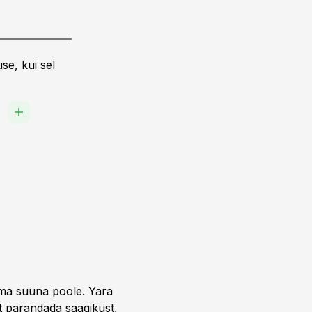
se, kui sel
ET
uma suuna poole. Yara
t parandada saagikust,