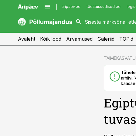
aripaev.ee
tööstusuudised.ee
logis
kaubandus.ee
imelineajalugu.ee
kinnisvarauudised.ee
imelineteadus.ee
Avaleht
Kõik lood
Arvamused
Galeriid
TOPid
cebook
TAIMEKASVATU
Twitter)
Tähele
kedIn
arhiivi
kaasaeg
ail
Egipt
k
tuvas