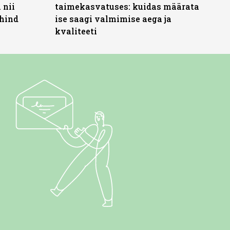
 nii
taimekasvatuses: kuidas määrata
 hind
ise saagi valmimise aega ja
kvaliteeti