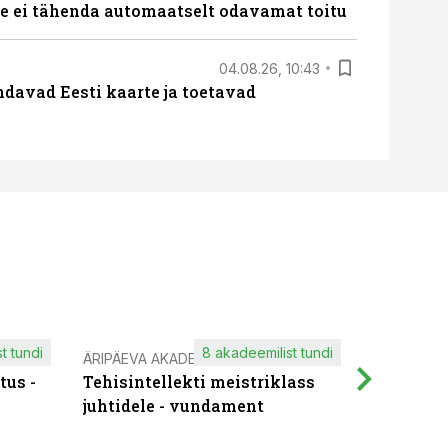
 ei tähenda automaatselt odavamat toitu
04.08.26, 10:43
davad Eesti kaarte ja toetavad
t tundi
8 akadeemilist tundi
ÄRIPÄEVA AKADEEMIA
IT KOOLIT
tus -
Tehisintellekti meistriklass
Muutuste
juhtidele - vundament
praktilis