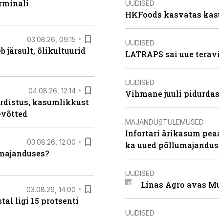
rminali
UUDISED
HKFoods kasvatas kas
03.08.26, 09:15
UUDISED
järsult, õlikultuurid
LATRAPS sai uue teravi
UUDISED
04.08.26, 12:14
Vihmane juuli pidurdas
rdistus, kasumlikkust
evõtted
MAJANDUSTULEMUSED
Infortari ärikasum pea
03.08.26, 12:00
ka uued põllumajandus
umajanduses?
UUDISED
Linas Agro avas Mu
03.08.26, 14:00
al ligi 15 protsenti
UUDISED