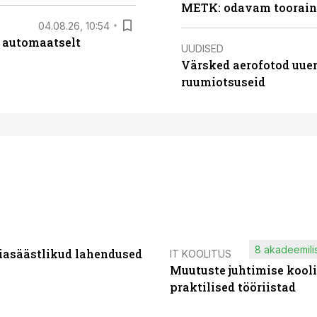
METK: odavam tooraine
04.08.26, 10:54
 automaatselt
UUDISED
Värsked aerofotod uuen
ruumiotsuseid
8 akadeemilis
iasäästlikud lahendused
IT KOOLITUS
Muutuste juhtimise kooli
praktilised tööriistad