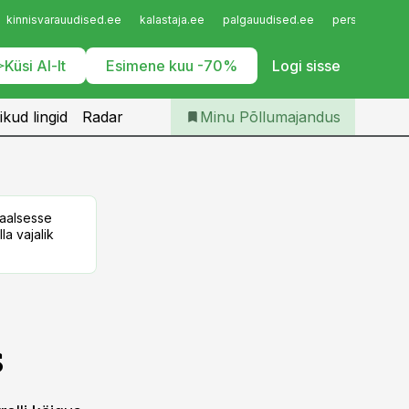
Iseteenindus
kinnisvarauudised.ee
kalastaja.ee
palgauudised.ee
personaliuudi
Telli Põllumajandus
Küsi AI-lt
Esimene kuu -70%
Logi sisse
ikud lingid
Radar
Minu Põllumajandus
taalsesse
la vajalik
s