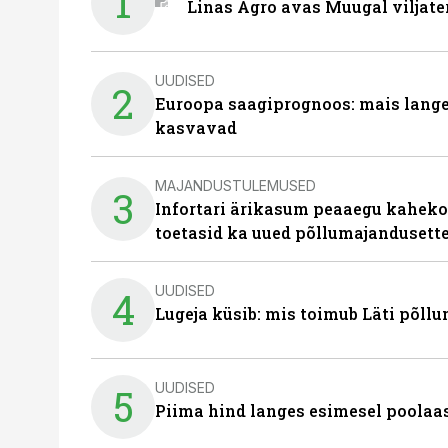
1
Linas Agro avas Muugal viljate
UUDISED
2
Euroopa saagiprognoos: mais langeb 
kasvavad
MAJANDUSTULEMUSED
3
Infortari ärikasum peaaegu kaheko
toetasid ka uued põllumajandusett
UUDISED
4
Lugeja küsib: mis toimub Läti põll
UUDISED
5
Piima hind langes esimesel poolaast