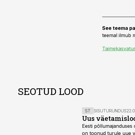
See teema pa
teemal ilmub m
Taimekasvatu
SEOTUD LOOD
ST
SISUTURUNDUS
22.0
Uus väetamisloo
Eesti põllumajanduses 
on toonud turule uue v