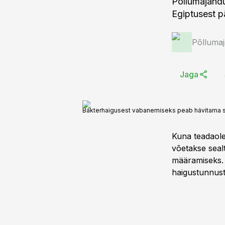
Põllumajandu
Egiptusest p
Põlluma
Jaga
Bakterhaigusest vabanemiseks peab hävitama saa
Kuna teadaole
võetakse sealt
määramiseks. K
haigustunnust