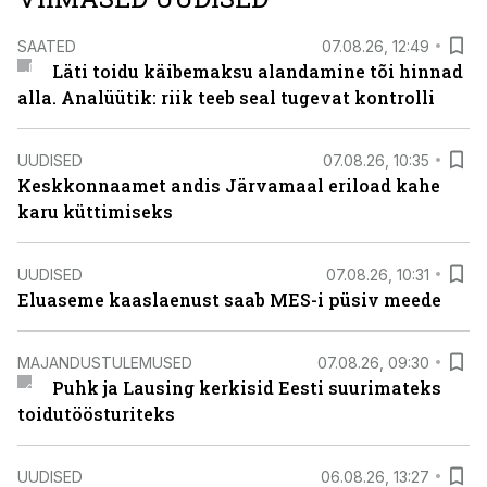
SAATED
07.08.26, 12:49
Läti toidu käibemaksu alandamine tõi hinnad
alla. Analüütik: riik teeb seal tugevat kontrolli
UUDISED
07.08.26, 10:35
Keskkonnaamet andis Järvamaal eriload kahe
karu küttimiseks
UUDISED
07.08.26, 10:31
Eluaseme kaaslaenust saab MES-i püsiv meede
MAJANDUSTULEMUSED
07.08.26, 09:30
Puhk ja Lausing kerkisid Eesti suurimateks
toidutöösturiteks
UUDISED
06.08.26, 13:27