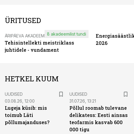
ÜRITUSED
8 akadeemilist tundi
Energiasäästli
ÄRIPÄEVA AKADEEMIA
Tehisintellekti meistriklass
2026
juhtidele - vundament
HETKEL KUUM
UUDISED
UUDISED
03.08.26, 12:00
31.07.26, 13:21
Lugeja küsib: mis
Põllul roomab tulevane
toimub Läti
delikatess: Eesti ainsas
põllumajanduses?
teofarmis kasvab 600
000 tigu