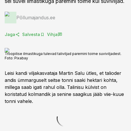
sel suvel ilmastikuga paremini toime kui suviviljad.
Põllumajandus.ee
Jaga
Salvesta
Vihja
Troopilise ilmastikuga tulevad taliviljad paremini toime suviviljadest.
Foto:
Pixabay
Leisi kandi viljakasvataja Martin Salu ütles, et talioder
andis ümmarguselt seitse tonni saaki hektari kohta,
millega saab igati rahul olla. Talinisu külvist on
koristatud kolmandik ja senine saagikus jääb viie-kuue
tonni vahele.