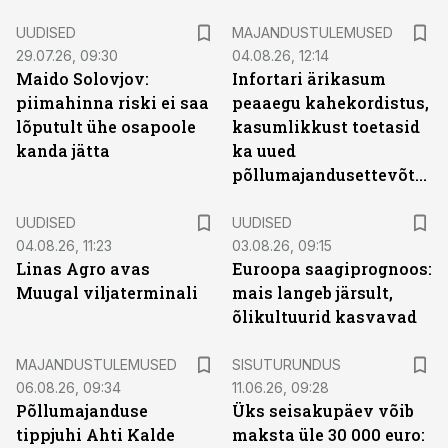
UUDISED
MAJANDUSTULEMUSED
29.07.26, 09:30
04.08.26, 12:14
Maido Solovjov:
Infortari ärikasum
piimahinna riski ei saa
peaaegu kahekordistus,
lõputult ühe osapoole
kasumlikkust toetasid
kanda jätta
ka uued
põllumajandusettevõtted
UUDISED
UUDISED
04.08.26, 11:23
03.08.26, 09:15
Linas Agro avas
Euroopa saagiprognoos:
Muugal viljaterminali
mais langeb järsult,
õlikultuurid kasvavad
ST
MAJANDUSTULEMUSED
SISUTURUNDUS
06.08.26, 09:34
11.06.26, 09:28
Põllumajanduse
Üks seisakupäev võib
tippjuhi Ahti Kalde
maksta üle 30 000 euro: