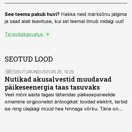
See teema pakub huvi?
Hakka neid märksõnu jälgima
ja saad alati teavituse, kui sel teemal ilmub midagi uut!
Teraviljakasvatus
SEOTUD LOOD
SISUTURUNDUS
01.06.26, 13:29
ST
Nutikad akusalvestid muudavad
päikeseenergia taas tasuvaks
Veel mõni aasta tagasi tähendas päikesepaneelide
omamine sirgjoonelist äriloogikat: toodad elektrit, tarbid
ise ning ülejäägi müüd hea hinnaga võrku. Täna on
olukord energiaturul muutunud. Taastuvenergia
tootmisvõimsusi on lisandunud omajagu ning
päikeselistel tundidel tekib võrku suur ületootmine, mis