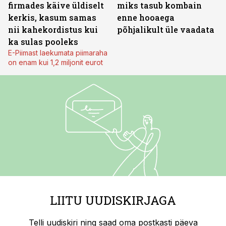
firmades käive üldiselt
miks tasub kombain
kerkis, kasum samas
enne hooaega
nii kahekordistus kui
põhjalikult üle vaadata
ka sulas pooleks
E-Piimast laekumata piimaraha
on enam kui 1,2 miljonit eurot
LIITU UUDISKIRJAGA
Telli uudiskiri ning saad oma postkasti päeva