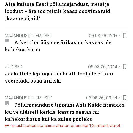
Aita kaitsta Eesti põllumajandust, metsi ja
loodust – ära too reisilt kaasa soovimatuid
„kaasreisijaid“
MAJANDUSTULEMUSED
06.08.26, 12:15
Arke Lihatööstuse ärikasum kasvas üle
kaheksa korra
UUDISED
06.08.26, 10:14
Jaekettide lepingud luubi all: tootjale ei tohi
veeretada ostja äririski
MAJANDUSTULEMUSED
06.08.26, 09:34
Põllumajanduse tippjuhi Ahti Kalde firmades
käive üldiselt kerkis, kasum samas nii
kahekordistus kui ka sulas pooleks
E-Piimast laekumata piimaraha on enam kui 1,2 miljonit eurot