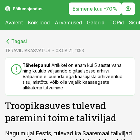
Esimene kuu -70%
Avaleht
Kõik lood
Arvamused
Galeriid
TOPid
Sisu
cebook
Tagasi
Twitter)
TERAVILJAKASVATUS
03.08.21, 11:53
kedIn
Tähelepanu!
Artikkel on enam kui 5 aastat vana
ning kuulub väljaande digitaalsesse arhiivi.
ail
Väljaanne ei uuenda ega kaasajasta arhiveeritud
sisu, mistõttu võib olla vajalik kaasaegsete
k
allikatega tutvumine
Troopikasuves tulevad
paremini toime taliviljad
Nagu mujal Eestis, tulevad ka Saaremaal taliviljad