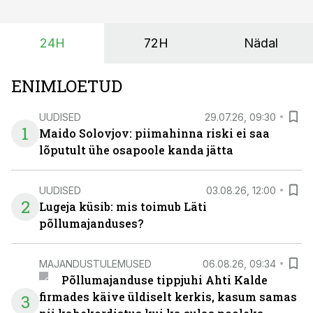
surub börsihinna madalaks või isegi negatiivseks.
Seetõttu on akusalvestid muutumas nii ehitus- kui ka
24H
72H
Nädal
põllumajandusettevõtete jaoks üheks olulisemaks
investeeringuks energialahendustes.
ENIMLOETUD
UUDISED
29.07.26, 09:30
1
Maido Solovjov: piimahinna riski ei saa
lõputult ühe osapoole kanda jätta
UUDISED
03.08.26, 12:00
2
Lugeja küsib: mis toimub Läti
põllumajanduses?
MAJANDUSTULEMUSED
06.08.26, 09:34
Põllumajanduse tippjuhi Ahti Kalde
firmades käive üldiselt kerkis, kasum samas
3