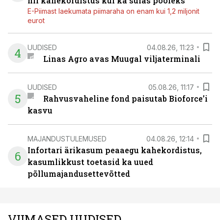
nii kahekordistus kui ka sulas pooleks
E-Piimast laekumata piimaraha on enam kui 1,2 miljonit
eurot
UUDISED
04.08.26, 11:23
4
Linas Agro avas Muugal viljaterminali
UUDISED
05.08.26, 11:17
5
Rahvusvaheline fond paisutab Bioforce’i
kasvu
MAJANDUSTULEMUSED
04.08.26, 12:14
Infortari ärikasum peaaegu kahekordistus,
6
kasumlikkust toetasid ka uued
põllumajandusettevõtted
VIIMASED UUDISED