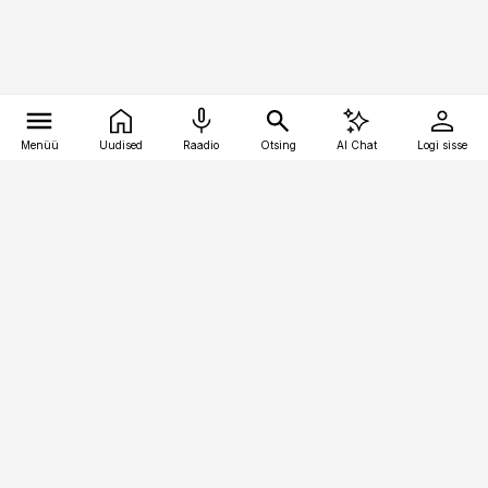
Menüü
Uudised
Raadio
Otsing
AI Chat
Logi sisse
Vana-Lõuna 39/1, 19094 Tallinn
(+372) 667 0111
pollumajandus@pollumajandus.ee
Telli
Reklaam
Firmast
Sisu kasutamisõigused
Ajakirjaniku
eetikakoodeks