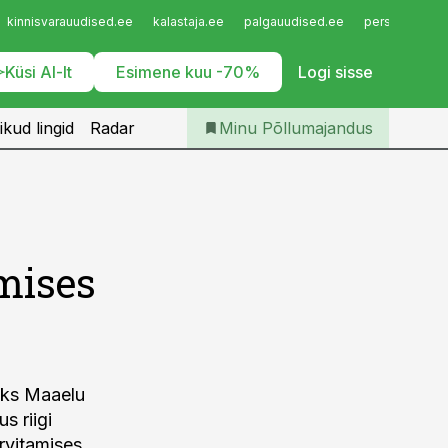
Iseteenindus
kinnisvarauudised.ee
kalastaja.ee
palgauudised.ee
personaliuudi
Telli Põllumajandus
Küsi AI-lt
Esimene kuu -70%
Logi sisse
ikud lingid
Radar
Minu Põllumajandus
mises
kaks Maaelu
s riigi
rvitamises.