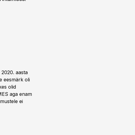
 2020. aasta
e eesmärk oli
kes olid
s MES aga enam
imustele ei