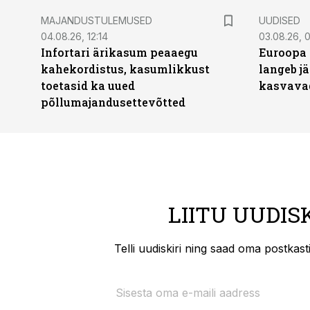
MAJANDUSTULEMUSED
UUDISED
04.08.26, 12:14
03.08.26, 0
Infortari ärikasum peaaegu
Euroopa 
kahekordistus, kasumlikkust
langeb jä
toetasid ka uued
kasvava
põllumajandusettevõtted
LIITU UUDIS
Telli uudiskiri ning saad oma postkas