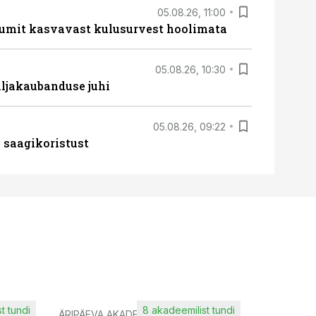
05.08.26, 11:00
umit kasvavast kulusurvest hoolimata
05.08.26, 10:30
ljakaubanduse juhi
05.08.26, 09:22
 saagikoristust
t tundi
8 akadeemilist tundi
ÄRIPÄEVA AKADEEMIA
IT KOOLIT