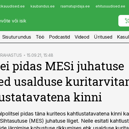
tikauudised.ee
kaubandus.ee
raamatupidaja.ee
ehitusuudised.ee
Infopank
Radar
Sisuturundus
Töö
Podcastid
Videod
Üritused
Kasul
RAHASTUS
15.09.21, 15:48
sei pidas MESi juhatuse
ed usalduse kuritarvita
ustatavatena kinni
lpolitsei pidas täna kuriteos kahtlustatavatena kinni 
htasutuse (MES) juhatuse liiget. Neile esitati kahtlustu
vide järgimise kohustuse rikkumises ehk usalduse kurita