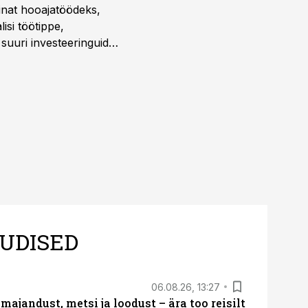
sinat hooajatöödeks,
isi töötippe,
a suuri investeeringuid
 kui töömaht on suurim
UDISED
06.08.26, 13:27
majandust, metsi ja loodust – ära too reisilt