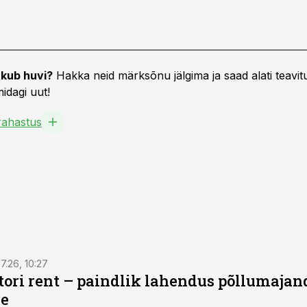
kub huvi?
Hakka neid märksõnu jälgima ja saad alati teavitu
idagi uut!
ahastus
7.26, 10:27
ktori rent – paindlik lahendus põllumajan
se