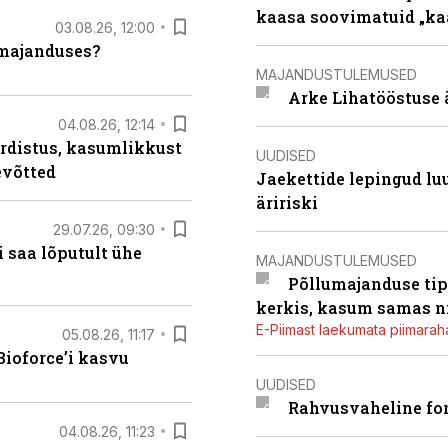
kaasa soovimatuid „kaa
03.08.26, 12:00
umajanduses?
MAJANDUSTULEMUSED
Arke Lihatööstuse 
04.08.26, 12:14
rdistus, kasumlikkust
UUDISED
evõtted
Jaekettide lepingud luub
äririski
29.07.26, 09:30
 saa lõputult ühe
MAJANDUSTULEMUSED
Põllumajanduse tip
kerkis, kasum samas ni
E-Piimast laekumata piimaraha
05.08.26, 11:17
ioforce’i kasvu
UUDISED
Rahvusvaheline fon
04.08.26, 11:23