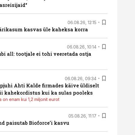
sreisijaid“
06.08.26, 12:15
ärikasum kasvas üle kaheksa korra
06.08.26, 10:14
i all: tootjale ei tohi veeretada ostja
06.08.26, 09:34
pjuhi Ahti Kalde firmades käive üldiselt
i kahekordistus kui ka sulas pooleks
 on enam kui 1,2 miljonit eurot
05.08.26, 11:17
d paisutab Bioforce’i kasvu