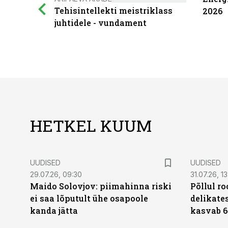
Tehisintellekti meistriklass
2026
juhtidele - vundament
HETKEL KUUM
UUDISED
UUDISED
29.07.26, 09:30
31.07.26, 13
Maido Solovjov: piimahinna riski
Põllul r
ei saa lõputult ühe osapoole
delikates
kanda jätta
kasvab 6