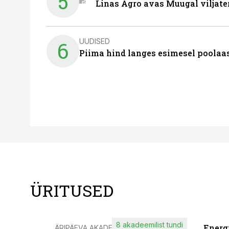
5
Linas Agro avas Muugal viljate
UUDISED
6
Piima hind langes esimesel poolaast
ÜRITUSED
8 akadeemilist tundi
Energ
ÄRIPÄEVA AKADEEMIA