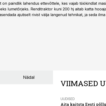
t
on paindlik lahendus ettevõttele, kes vajab töökindlat ma
iseks lumetõrjeks. Renditraktor kuni 200 hj aitab katta hooajal
asendada ajutiselt rivist välja langenud tehnikat, ja seda ilm
asinarent tagab vajaliku traktori ja lisavarustuse just siis,
line.
Nädal
VIIMASED U
UUDISED
Aita kaitsta Eesti põllu