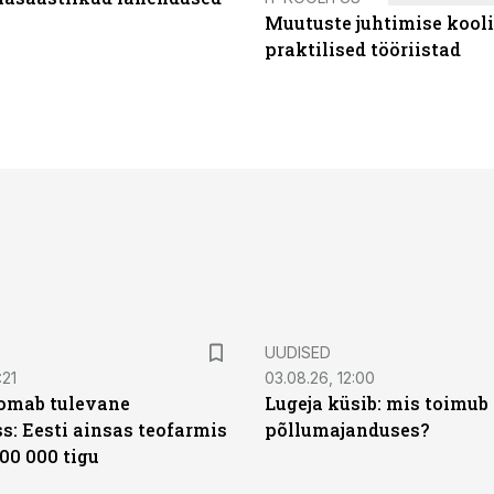
Muutuste juhtimise kooli
praktilised tööriistad
UUDISED
:21
03.08.26, 12:00
oomab tulevane
Lugeja küsib: mis toimub 
s: Eesti ainsas teofarmis
põllumajanduses?
00 000 tigu