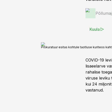
Põlluma
Kuula
Prokuratuur esitas kohtule taotluse kuriteos kah
COVID-19 levi
lisaeelarve v
rahalise toega
viiruse levik
kui 24 miljoni
vastanud.