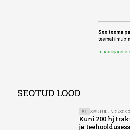
See teema pa
teemal ilmub m
maamajandusr
SEOTUD LOOD
ST
SISUTURUNDUS
03.0
Kuni 200 hj tra
ja teehoolduses