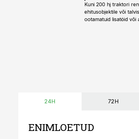
Kuni 200 hj traktori ren
ehitusobjektile või talv
ootamatuid lisatöid või 
tegemata. Baltic Agro m
ning iga töötund on olu
24H
72H
ENIMLOETUD