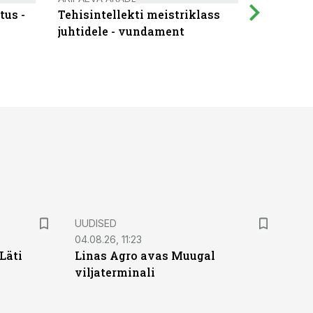
tus -
Tehisintellekti meistriklass
Muutuste
juhtidele - vundament
praktilis
UUDISED
04.08.26, 11:23
Läti
Linas Agro avas Muugal
viljaterminali