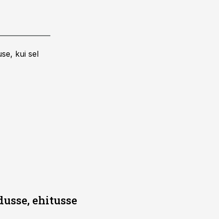
se, kui sel
dusse, ehitusse