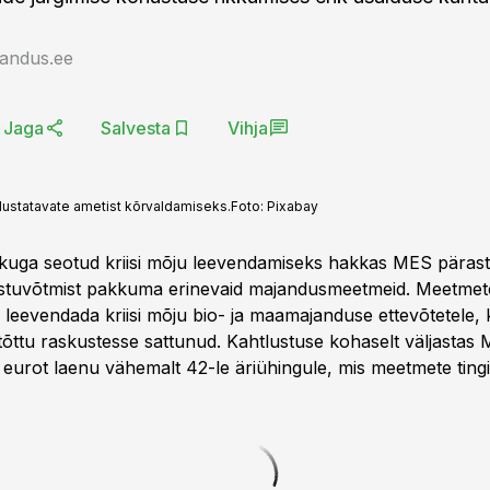
jandus.ee
Jaga
Salvesta
Vihja
tlustatavate ametist kõrvaldamiseks.
Foto:
Pixabay
kuga seotud kriisi mõju leevendamiseks hakkas MES pärast
astuvõtmist pakkuma erinevaid majandusmeetmeid. Meetmet
 leevendada kriisi mõju bio- ja maamajanduse ettevõtetele, 
u tõttu raskustesse sattunud. Kahtlustuse kohaselt väljasta
t eurot laenu vähemalt 42-le äriühingule, mis meetmete ting