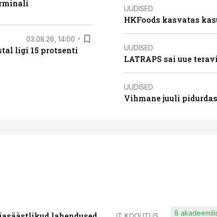
rminali
UUDISED
HKFoods kasvatas kas
03.08.26, 14:00
UUDISED
al ligi 15 protsenti
LATRAPS sai uue teravi
UUDISED
Vihmane juuli pidurdas
8 akadeemilis
iasäästlikud lahendused
IT KOOLITUS