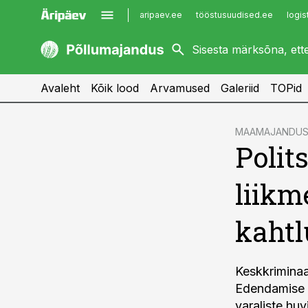
aripaev.ee
tööstusuudised.ee
logis
kaubandus.ee
imelineajalugu.ee
kinnisvarauudised.ee
imelineteadus.ee
Avaleht
Kõik lood
Arvamused
Galeriid
TOPid
cebook
MAAMAJANDUS
Polit
Twitter)
kedIn
liikm
ail
kahtl
k
Keskkriminaa
Edendamise Si
varaliste hu