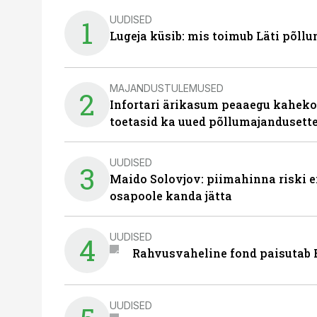
UUDISED
1
Lugeja küsib: mis toimub Läti põll
MAJANDUSTULEMUSED
2
Infortari ärikasum peaaegu kaheko
toetasid ka uued põllumajandusett
UUDISED
3
Maido Solovjov: piimahinna riski ei
osapoole kanda jätta
UUDISED
4
Rahvusvaheline fond paisutab B
UUDISED