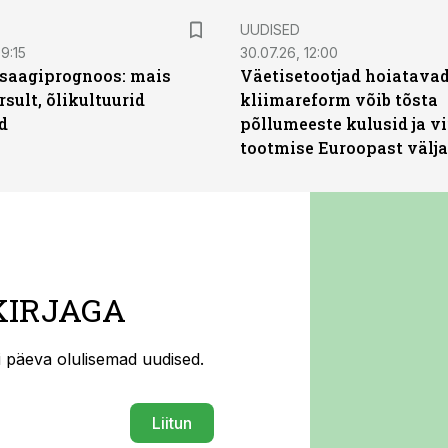
UUDISED
9:15
30.07.26, 12:00
saagiprognoos: mais
Väetisetootjad hoiatavad
rsult, õlikultuurid
kliimareform võib tõsta
d
põllumeeste kulusid ja vi
tootmise Euroopast välja
KIRJAGA
ti päeva olulisemad uudised.
Liitun