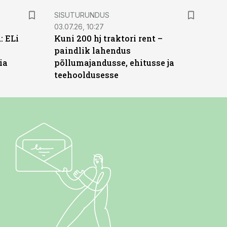
ST
SISUTURUNDUS
03.07.26, 10:27
: ELi
Kuni 200 hj traktori rent –
paindlik lahendus
ia
põllumajandusse, ehitusse ja
teehooldusesse