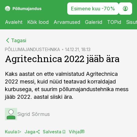
Esimene kuu -70%
Avaleht
Kõik lood
Arvamused
Galeriid
TOPid
Sisu
cebook
Tagasi
Twitter)
PÕLLUMAJANDUSTEHNIKA
14.12.21, 18:13
Agritechnica 2022 jääb ära
kedIn
ail
Kaks aastat on ette valmistatud Agritechnica
2022 messi, kuid nüüd teatavad korraldajad
k
kurbusega, et suurim põllumajandustehnika mess
jääb 2022. aastal siiski ära.
Sigrid Sõrmus
Kuula
Jaga
Salvesta
Vihja