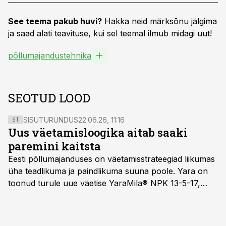
See teema pakub huvi?
Hakka neid märksõnu jälgima
ja saad alati teavituse, kui sel teemal ilmub midagi uut!
põllumajandustehnika
SEOTUD LOOD
SISUTURUNDUS
22.06.26, 11:16
ST
Uus väetamisloogika aitab saaki
paremini kaitsta
Eesti põllumajanduses on väetamisstrateegiad liikumas
üha teadlikuma ja paindlikuma suuna poole. Yara on
toonud turule uue väetise YaraMila® NPK 13-5-17,
mille eesmärk on mitte ainult parandada saagikust,
vaid ka muuta põllumeeste mõtteviisi väetamise
ajastuse ja koguste osas.