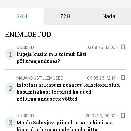
24H
72H
Nädal
ENIMLOETUD
UUDISED
03.08.26, 12:00
1
Lugeja küsib: mis toimub Läti
põllumajanduses?
MAJANDUSTULEMUSED
04.08.26, 12:14
Infortari ärikasum peaaegu kahekordistus,
2
kasumlikkust toetasid ka uued
põllumajandusettevõtted
UUDISED
29.07.26, 09:30
3
Maido Solovjov: piimahinna riski ei saa
lõputult ühe osapoole kanda jätta