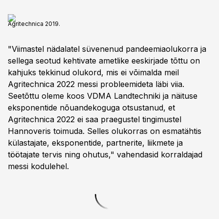
Agritechnica 2019.
"Viimastel nädalatel süvenenud pandeemiaolukorra ja
sellega seotud kehtivate ametlike eeskirjade tõttu on
kahjuks tekkinud olukord, mis ei võimalda meil
Agritechnica 2022 messi probleemideta läbi viia.
Seetõttu oleme koos VDMA Landtechniki ja näituse
eksponentide nõuandekoguga otsustanud, et
Agritechnica 2022 ei saa praegustel tingimustel
Hannoveris toimuda. Selles olukorras on esmatähtis
külastajate, eksponentide, partnerite, liikmete ja
töötajate tervis ning ohutus," vahendasid korraldajad
messi kodulehel.