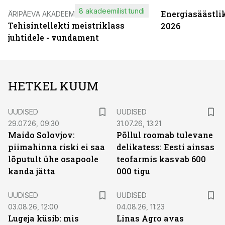
8 akadeemilist tundi
Energiasäästli
ÄRIPÄEVA AKADEEMIA
Tehisintellekti meistriklass
2026
juhtidele - vundament
HETKEL KUUM
UUDISED
UUDISED
29.07.26, 09:30
31.07.26, 13:21
Maido Solovjov:
Põllul roomab tulevane
piimahinna riski ei saa
delikatess: Eesti ainsas
lõputult ühe osapoole
teofarmis kasvab 600
kanda jätta
000 tigu
UUDISED
UUDISED
03.08.26, 12:00
04.08.26, 11:23
Lugeja küsib: mis
Linas Agro avas