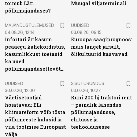
toimub Läti
Muugal viljaterminali
põllumajanduses?
MAJANDUSTULEMUSED
UUDISED
04.08.26, 12:14
03.08.26, 09:15
Infortari ärikasum
Euroopa saagiprognoos:
peaaegu kahekordistus,
mais langeb järsult,
kasumlikkust toetasid
õlikultuurid kasvavad
ka uued
põllumajandusettevõtted
ST
UUDISED
SISUTURUNDUS
30.07.26, 12:00
03.07.26, 10:27
Väetisetootjad
Kuni 200 hj traktori rent
hoiatavad: ELi
– paindlik lahendus
kliimareform võib tõsta
põllumajandusse,
põllumeeste kulusid ja
ehitusse ja
viia tootmise Euroopast
teehooldusesse
välja