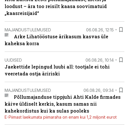
loodust – ära too reisilt kaasa soovimatuid
„kaasreisijaid“
MAJANDUSTULEMUSED
06.08.26, 12:15
Arke Lihatööstuse ärikasum kasvas üle
kaheksa korra
UUDISED
06.08.26, 10:14
Jaekettide lepingud luubi all: tootjale ei tohi
veeretada ostja äririski
MAJANDUSTULEMUSED
06.08.26, 09:34
Põllumajanduse tippjuhi Ahti Kalde firmades
käive üldiselt kerkis, kasum samas nii
kahekordistus kui ka sulas pooleks
E-Piimast laekumata piimaraha on enam kui 1,2 miljonit eurot