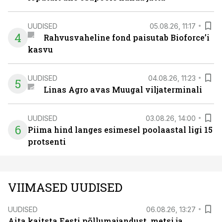
UUDISED
05.08.26, 11:17
4
Rahvusvaheline fond paisutab Bioforce’i
kasvu
UUDISED
04.08.26, 11:23
5
Linas Agro avas Muugal viljaterminali
UUDISED
03.08.26, 14:00
6
Piima hind langes esimesel poolaastal ligi 15
protsenti
VIIMASED UUDISED
UUDISED
06.08.26, 13:27
Aita kaitsta Eesti põllumajandust, metsi ja