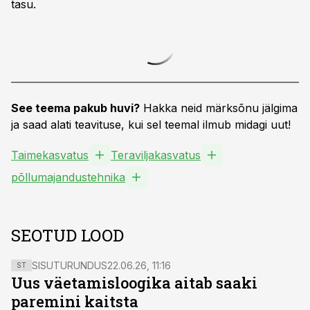
tasu.
See teema pakub huvi?
Hakka neid märksõnu jälgima
ja saad alati teavituse, kui sel teemal ilmub midagi uut!
Taimekasvatus
Teraviljakasvatus
põllumajandustehnika
SEOTUD LOOD
SISUTURUNDUS
22.06.26, 11:16
ST
Uus väetamisloogika aitab saaki
paremini kaitsta