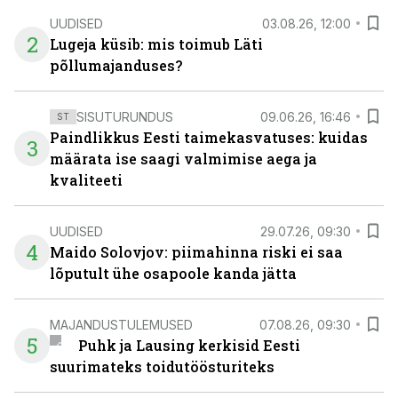
UUDISED
03.08.26, 12:00
2
Lugeja küsib: mis toimub Läti
põllumajanduses?
SISUTURUNDUS
09.06.26, 16:46
ST
Paindlikkus Eesti taimekasvatuses: kuidas
3
määrata ise saagi valmimise aega ja
kvaliteeti
UUDISED
29.07.26, 09:30
4
Maido Solovjov: piimahinna riski ei saa
lõputult ühe osapoole kanda jätta
MAJANDUSTULEMUSED
07.08.26, 09:30
5
Puhk ja Lausing kerkisid Eesti
suurimateks toidutöösturiteks