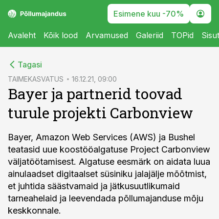
Esimene kuu -70%
Avaleht
Kõik lood
Arvamused
Galeriid
TOPid
Sisu
cebook
Tagasi
Twitter)
TAIMEKASVATUS
16.12.21, 09:00
Bayer ja partnerid toovad
kedIn
turule projekti Carbonview
ail
k
Bayer, Amazon Web Services (AWS) ja Bushel
teatasid uue koostööalgatuse Project Carbonview
väljatöötamisest. Algatuse eesmärk on aidata luua
ainulaadset digitaalset süsiniku jalajälje mõõtmist,
et juhtida säästvamaid ja jätkusuutlikumaid
tarneahelaid ja leevendada põllumajanduse mõju
keskkonnale.