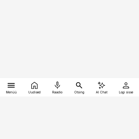
Menüü
Uudised
Raadio
Otsing
AI Chat
Logi sisse
Vana-Lõuna 39/1, 19094 Tallinn
(+372) 667 0111
pollumajandus@pollumajandus.ee