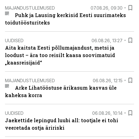
MAJANDUSTULEMUSED
07.08.26, 09:30
Puhk ja Lausing kerkisid Eesti suurimateks
toidutöösturiteks
UUDISED
06.08.26, 13:27
Aita kaitsta Eesti põllumajandust, metsi ja
loodust – ära too reisilt kaasa soovimatuid
„kaasreisijaid“
MAJANDUSTULEMUSED
06.08.26, 12:15
Arke Lihatööstuse ärikasum kasvas üle
kaheksa korra
UUDISED
06.08.26, 10:14
Jaekettide lepingud luubi all: tootjale ei tohi
veeretada ostja äririski