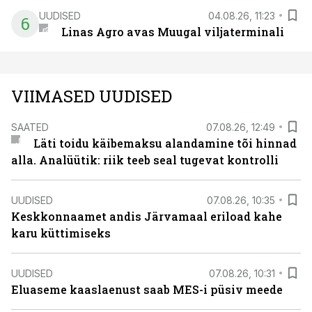
UUDISED
04.08.26, 11:23
6
Linas Agro avas Muugal viljaterminali
VIIMASED UUDISED
SAATED
07.08.26, 12:49
Läti toidu käibemaksu alandamine tõi hinnad
alla. Analüütik: riik teeb seal tugevat kontrolli
UUDISED
07.08.26, 10:35
Keskkonnaamet andis Järvamaal eriload kahe
karu küttimiseks
UUDISED
07.08.26, 10:31
Eluaseme kaaslaenust saab MES-i püsiv meede