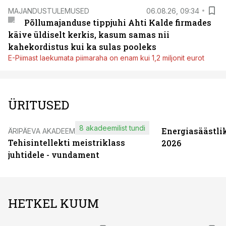
MAJANDUSTULEMUSED
06.08.26, 09:34
Põllumajanduse tippjuhi Ahti Kalde firmades
käive üldiselt kerkis, kasum samas nii
kahekordistus kui ka sulas pooleks
E-Piimast laekumata piimaraha on enam kui 1,2 miljonit eurot
ÜRITUSED
8 akadeemilist tundi
Energiasäästli
ÄRIPÄEVA AKADEEMIA
Tehisintellekti meistriklass
2026
juhtidele - vundament
HETKEL KUUM