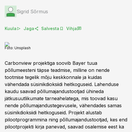
Sigrid Sõrmus
Kuula
Jaga
Salvesta
Vihja
Foto:
Unsplash
Carbonview projektiga soovib Bayer tuua
põllumeesteni täpse teadmise, milline on nende
tootmise tegelik mõju keskkonnale ja kuidas
vähendada süsinikdioksiidi heitkoguseid. Lahenduse
kaudu saavad põllumajandustootjad ühineda
jätkusuutlikumate tarneahelatega, mis toovad kasu
nende põllumajandustegevusele, vähendades samas
süsinikdioksiidi heitkoguseid. Projekt alustab
pilootprogrammina ning põllumajandustootjad, kes end
pilootprojekti kirja panevad, saavad osalemise eest ka