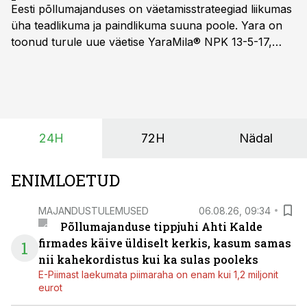
Eesti põllumajanduses on väetamisstrateegiad liikumas
üha teadlikuma ja paindlikuma suuna poole. Yara on
toonud turule uue väetise YaraMila® NPK 13-5-17,
mille eesmärk on mitte ainult parandada saagikust,
vaid ka muuta põllumeeste mõtteviisi väetamise
ajastuse ja koguste osas.
24H
72H
Nädal
ENIMLOETUD
MAJANDUSTULEMUSED
06.08.26, 09:34
Põllumajanduse tippjuhi Ahti Kalde
firmades käive üldiselt kerkis, kasum samas
1
nii kahekordistus kui ka sulas pooleks
E-Piimast laekumata piimaraha on enam kui 1,2 miljonit
eurot