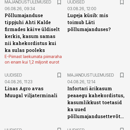
MAJANDUSTULEMUSED
UUDISED
06.08.26, 09:34
03.08.26, 12:00
Põllumajanduse
Lugeja küsib: mis
tippjuhi Ahti Kalde
toimub Läti
firmades käive üldiselt
põllumajanduses?
kerkis, kasum samas
nii kahekordistus kui
ka sulas pooleks
E-Piimast laekumata piimaraha
on enam kui 1,2 miljonit eurot
UUDISED
MAJANDUSTULEMUSED
04.08.26, 11:23
04.08.26, 12:14
Linas Agro avas
Infortari ärikasum
Muugal viljaterminali
peaaegu kahekordistus,
kasumlikkust toetasid
ka uued
põllumajandusettevõtted