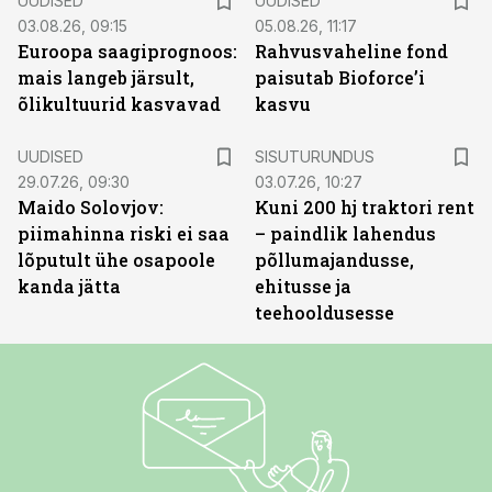
UUDISED
UUDISED
03.08.26, 09:15
05.08.26, 11:17
Euroopa saagiprognoos:
Rahvusvaheline fond
mais langeb järsult,
paisutab Bioforce’i
õlikultuurid kasvavad
kasvu
ST
UUDISED
SISUTURUNDUS
29.07.26, 09:30
03.07.26, 10:27
Maido Solovjov:
Kuni 200 hj traktori rent
piimahinna riski ei saa
– paindlik lahendus
lõputult ühe osapoole
põllumajandusse,
kanda jätta
ehitusse ja
teehooldusesse