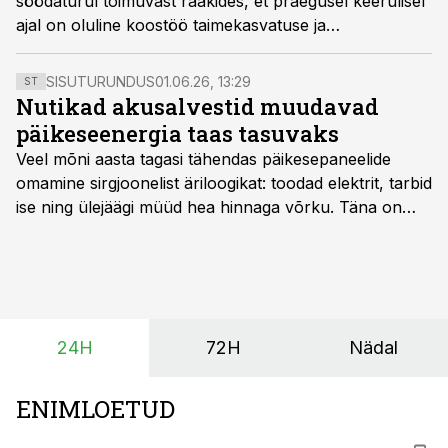
söödaturul toimuvast rääkides, et praegusel keerulisel
ajal on oluline koostöö taimekasvatuse ja
loomakasvatuse vahel – kiired, kuid läbimõeldud
otsused eelolevaks söödavarumise hooajaks saavad
SISUTURUNDUS
01.06.26, 13:29
ST
olema määravaks piima tootmise potensiaalile ja
Nutikad akusalvestid muudavad
tasuvusele. Ostusöötade osakaal tänaste turuhindade
päikeseenergia taas tasuvaks
juures peab vähenema põhisöötade kvaliteedi arvelt.
Veel mõni aasta tagasi tähendas päikesepaneelide
omamine sirgjoonelist äriloogikat: toodad elektrit, tarbid
ise ning ülejäägi müüd hea hinnaga võrku. Täna on
olukord energiaturul muutunud. Taastuvenergia
tootmisvõimsusi on lisandunud omajagu ning
päikeselistel tundidel tekib võrku suur ületootmine, mis
surub börsihinna madalaks või isegi negatiivseks.
Seetõttu on akusalvestid muutumas nii ehitus- kui ka
24H
72H
Nädal
põllumajandusettevõtete jaoks üheks olulisemaks
investeeringuks energialahendustes.
ENIMLOETUD