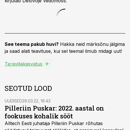
kirjutab Delovõje Vedomosti.
See teema pakub huvi?
Hakka neid märksõnu jälgima
ja saad alati teavituse, kui sel teemal ilmub midagi uut!
Teraviljakasvatus
SEOTUD LOOD
UUDISED
29.03.22, 16:43
Pilleriin Puskar: 2022. aastal on
fookuses kohalik sööt
Alltech Eesti juhataja Pilleriin Puskar rõhutas