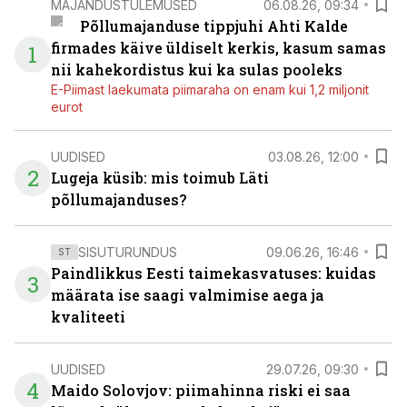
MAJANDUSTULEMUSED
06.08.26, 09:34
Põllumajanduse tippjuhi Ahti Kalde
firmades käive üldiselt kerkis, kasum samas
1
nii kahekordistus kui ka sulas pooleks
E-Piimast laekumata piimaraha on enam kui 1,2 miljonit
eurot
UUDISED
03.08.26, 12:00
2
Lugeja küsib: mis toimub Läti
põllumajanduses?
SISUTURUNDUS
09.06.26, 16:46
ST
Paindlikkus Eesti taimekasvatuses: kuidas
3
määrata ise saagi valmimise aega ja
kvaliteeti
UUDISED
29.07.26, 09:30
4
Maido Solovjov: piimahinna riski ei saa