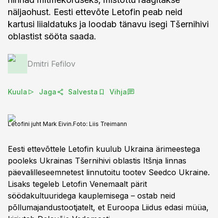
näljaohust. Eesti ettevõte Letofin peab neid
kartusi liialdatuks ja loodab tänavu isegi Tšernihivi
oblastist sööta saada.
Dmitri Fefilov
Kuula
Jaga
Salvesta
Vihja
Letofini juht Mark Eivin.
Foto:
Liis Treimann
Eesti ettevõttele Letofin kuulub Ukraina ärimeestega
pooleks Ukrainas Tšernihivi oblastis Itšnja linnas
päevalilleseemnetest linnutoitu tootev Seedco Ukraine.
Lisaks tegeleb Letofin Venemaalt pärit
söödakultuuridega kauplemisega – ostab neid
põllumajandustootjatelt, et Euroopa Liidus edasi müüa,