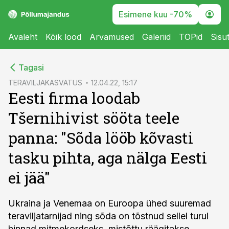
Esimene kuu -70%
Avaleht
Kõik lood
Arvamused
Galeriid
TOPid
Sisu
cebook
Tagasi
Twitter)
TERAVILJAKASVATUS
12.04.22, 15:17
Eesti firma loodab
kedIn
Tšernihivist sööta teele
ail
panna: "Sõda lööb kõvasti
k
tasku pihta, aga nälga Eesti
ei jää"
Ukraina ja Venemaa on Euroopa ühed suuremad
teraviljatarnijad ning sõda on tõstnud sellel turul
hinnad mitmekordseks, mistõttu räägitakse