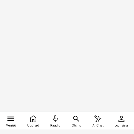
Menüü
Uudised
Raadio
Otsing
AI Chat
Logi sisse