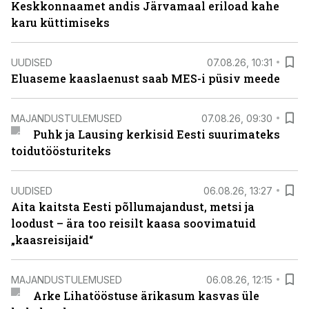
Keskkonnaamet andis Järvamaal eriload kahe
karu küttimiseks
UUDISED
07.08.26, 10:31
Eluaseme kaaslaenust saab MES-i püsiv meede
MAJANDUSTULEMUSED
07.08.26, 09:30
Puhk ja Lausing kerkisid Eesti suurimateks
toidutöösturiteks
UUDISED
06.08.26, 13:27
Aita kaitsta Eesti põllumajandust, metsi ja
loodust – ära too reisilt kaasa soovimatuid
„kaasreisijaid“
MAJANDUSTULEMUSED
06.08.26, 12:15
Arke Lihatööstuse ärikasum kasvas üle