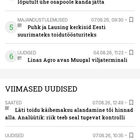
lõputult ühe osapoole kanda jätta
MAJANDUSTULEMUSED
07.08.26, 09:30
5
Puhk ja Lausing kerkisid Eesti
suurimateks toidutöösturiteks
UUDISED
04.08.26, 11:23
6
Linas Agro avas Muugal viljaterminali
VIIMASED UUDISED
SAATED
07.08.26, 12:49
Läti toidu käibemaksu alandamine tõi hinnad
alla. Analüütik: riik teeb seal tugevat kontrolli
UUDISED
07.08.26, 10:35