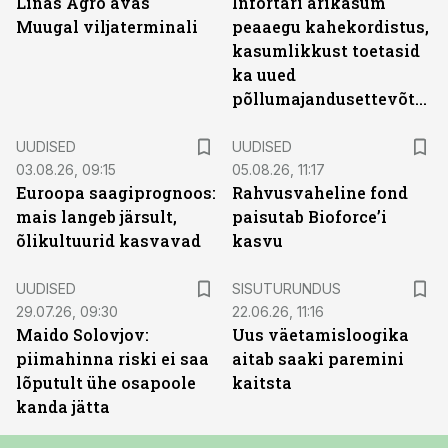
Linas Agro avas
Infortari ärikasum
Muugal viljaterminali
peaaegu kahekordistus,
kasumlikkust toetasid
ka uued
põllumajandusettevõtted
UUDISED
UUDISED
03.08.26, 09:15
05.08.26, 11:17
Euroopa saagiprognoos:
Rahvusvaheline fond
mais langeb järsult,
paisutab Bioforce’i
õlikultuurid kasvavad
kasvu
ST
UUDISED
SISUTURUNDUS
29.07.26, 09:30
22.06.26, 11:16
Maido Solovjov:
Uus väetamisloogika
piimahinna riski ei saa
aitab saaki paremini
lõputult ühe osapoole
kaitsta
kanda jätta