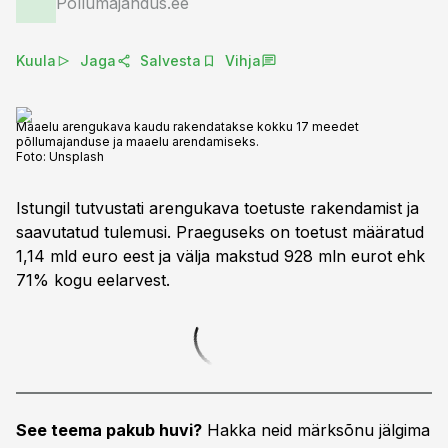
Põllumajandus.ee
Kuula
Jaga
Salvesta
Vihja
Maaelu arengukava kaudu rakendatakse kokku 17 meedet
põllumajanduse ja maaelu arendamiseks.
Foto:
Unsplash
Istungil tutvustati arengukava toetuste rakendamist ja
saavutatud tulemusi. Praeguseks on toetust määratud
1,14 mld euro eest ja välja makstud 928 mln eurot ehk
71% kogu eelarvest.
See teema pakub huvi?
Hakka neid märksõnu jälgima