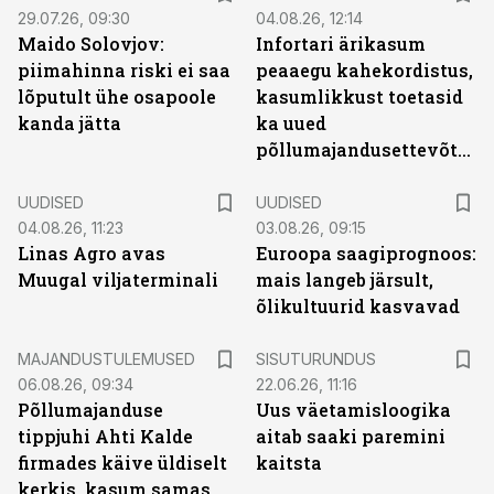
29.07.26, 09:30
04.08.26, 12:14
Maido Solovjov:
Infortari ärikasum
piimahinna riski ei saa
peaaegu kahekordistus,
lõputult ühe osapoole
kasumlikkust toetasid
kanda jätta
ka uued
põllumajandusettevõtted
UUDISED
UUDISED
04.08.26, 11:23
03.08.26, 09:15
Linas Agro avas
Euroopa saagiprognoos:
Muugal viljaterminali
mais langeb järsult,
õlikultuurid kasvavad
ST
MAJANDUSTULEMUSED
SISUTURUNDUS
06.08.26, 09:34
22.06.26, 11:16
Põllumajanduse
Uus väetamisloogika
tippjuhi Ahti Kalde
aitab saaki paremini
firmades käive üldiselt
kaitsta
kerkis, kasum samas