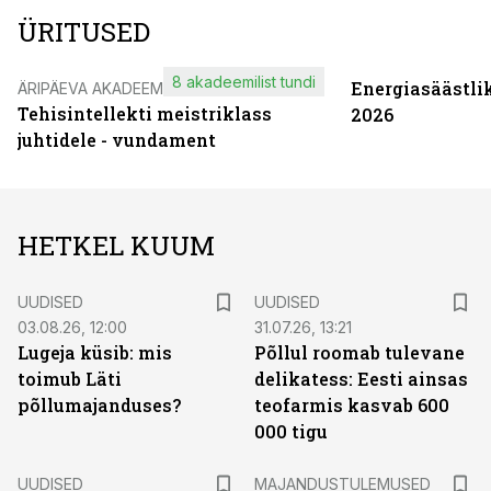
ÜRITUSED
8 akadeemilist tundi
Energiasäästli
ÄRIPÄEVA AKADEEMIA
Tehisintellekti meistriklass
2026
juhtidele - vundament
HETKEL KUUM
UUDISED
UUDISED
03.08.26, 12:00
31.07.26, 13:21
Lugeja küsib: mis
Põllul roomab tulevane
toimub Läti
delikatess: Eesti ainsas
põllumajanduses?
teofarmis kasvab 600
000 tigu
UUDISED
MAJANDUSTULEMUSED