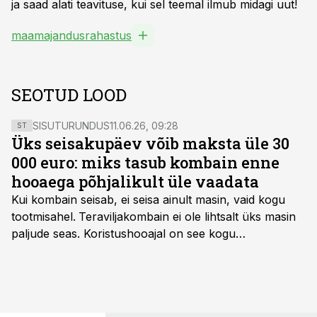
ja saad alati teavituse, kui sel teemal ilmub midagi uut!
maamajandusrahastus
SEOTUD LOOD
SISUTURUNDUS
11.06.26, 09:28
ST
Üks seisakupäev võib maksta üle 30
000 euro: miks tasub kombain enne
hooaega põhjalikult üle vaadata
Kui kombain seisab, ei seisa ainult masin, vaid kogu
tootmisahel.
Teraviljakombain ei ole lihtsalt üks masin
paljude seas. Koristushooajal on see kogu
tootmisprotsessi kõige kriitilisem lüli. Kui külv,
taimekaitse ja väetamine jaotuvad kuude peale, siis
saagi kättesaamine ja realiseerimine toimub sageli väga
lühikese ajavahemiku jooksul – kõigest 2-4 nädalaga.