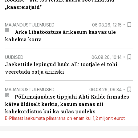
„kaasreisijaid“
MAJANDUSTULEMUSED
06.08.26, 12:15
Arke Lihatööstuse ärikasum kasvas üle
kaheksa korra
UUDISED
06.08.26, 10:14
Jaekettide lepingud luubi all: tootjale ei tohi
veeretada ostja äririski
MAJANDUSTULEMUSED
06.08.26, 09:34
Põllumajanduse tippjuhi Ahti Kalde firmades
käive üldiselt kerkis, kasum samas nii
kahekordistus kui ka sulas pooleks
E-Piimast laekumata piimaraha on enam kui 1,2 miljonit eurot