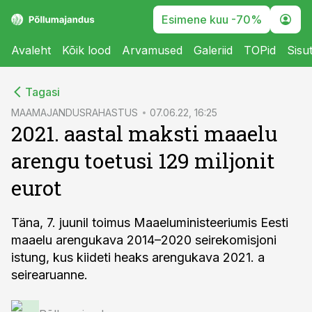
Esimene kuu -70%
Avaleht
Kõik lood
Arvamused
Galeriid
TOPid
Sisu
cebook
Tagasi
Twitter)
MAAMAJANDUSRAHASTUS
07.06.22, 16:25
2021. aastal maksti maaelu
kedIn
arengu toetusi 129 miljonit
ail
eurot
k
Täna, 7. juunil toimus Maaeluministeeriumis Eesti
maaelu arengukava 2014–2020 seirekomisjoni
istung, kus kiideti heaks arengukava 2021. a
seirearuanne.