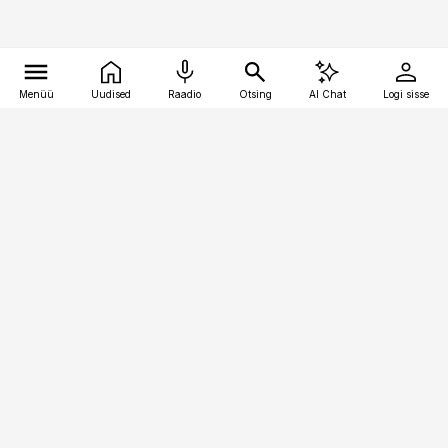
Menüü
Uudised
Raadio
Otsing
AI Chat
Logi sisse
Vana-Lõuna 39/1, 19094 Tallinn
(+372) 667 0111
pollumajandus@pollumajandus.ee
Telli
Reklaam
Firmast
Sisu kasutamisõigused
Ajakirjaniku
eetikakoodeks
Üldtingimused
Privaatsustingimused