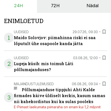
24H
72H
Nädal
ENIMLOETUD
UUDISED
29.07.26, 09:30
1
Maido Solovjov: piimahinna riski ei saa
lõputult ühe osapoole kanda jätta
UUDISED
03.08.26, 12:00
2
Lugeja küsib: mis toimub Läti
põllumajanduses?
MAJANDUSTULEMUSED
06.08.26, 09:34
Põllumajanduse tippjuhi Ahti Kalde
firmades käive üldiselt kerkis, kasum samas
3
nii kahekordistus kui ka sulas pooleks
E-Piimast laekumata piimaraha on enam kui 1,2 miljonit