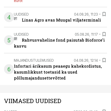
eurot
UUDISED
04.08.26, 11:23
4
Linas Agro avas Muugal viljaterminali
UUDISED
05.08.26, 11:17
5
Rahvusvaheline fond paisutab Bioforce’i
kasvu
MAJANDUSTULEMUSED
04.08.26, 12:14
Infortari ärikasum peaaegu kahekordistus,
6
kasumlikkust toetasid ka uued
põllumajandusettevõtted
VIIMASED UUDISED