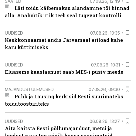
SAATED
07.08.26, 12:49
Läti toidu käibemaksu alandamine tõi hinnad
alla. Analüütik: riik teeb seal tugevat kontrolli
UUDISED
07.08.26, 10:35
Keskkonnaamet andis Järvamaal eriload kahe
karu küttimiseks
UUDISED
07.08.26, 10:31
Eluaseme kaaslaenust saab MES-i püsiv meede
MAJANDUSTULEMUSED
07.08.26, 09:30
Puhk ja Lausing kerkisid Eesti suurimateks
toidutöösturiteks
UUDISED
06.08.26, 13:27
Aita kaitsta Eesti põllumajandust, metsi ja
loodust – ära too reisilt kaasa soovimatuid